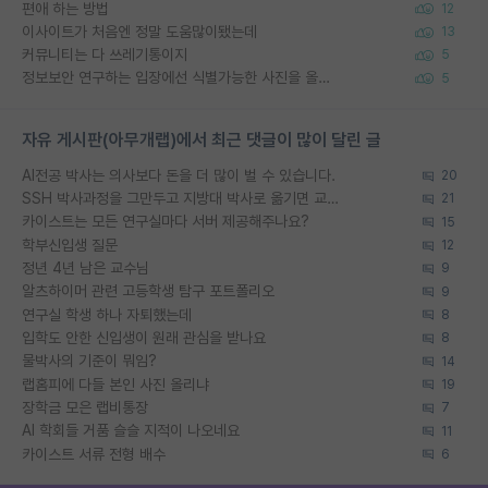
편애 하는 방법
12
이사이트가 처음엔 정말 도움많이됐는데
13
커뮤니티는 다 쓰레기통이지
5
정보보안 연구하는 입장에선 식별가능한 사진을 올리는건 비추이긴함
5
자유 게시판(아무개랩)에서 최근 댓글이 많이 달린 글
AI전공 박사는 의사보다 돈을 더 많이 벌 수 있습니다.
20
SSH 박사과정을 그만두고 지방대 박사로 옮기면 교수의 꿈은 끝일까요?
21
카이스트는 모든 연구실마다 서버 제공해주나요?
15
학부신입생 질문
12
정년 4년 남은 교수님
9
알츠하이머 관련 고등학생 탐구 포트폴리오
9
연구실 학생 하나 자퇴했는데
8
입학도 안한 신입생이 원래 관심을 받나요
8
물박사의 기준이 뭐임?
14
랩홈피에 다들 본인 사진 올리냐
19
장학금 모은 랩비통장
7
AI 학회들 거품 슬슬 지적이 나오네요
11
카이스트 서류 전형 배수
6