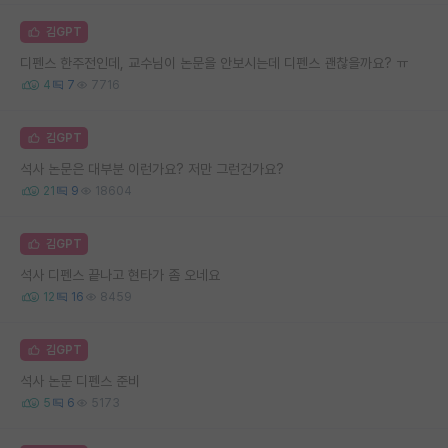
김GPT
디펜스 한주전인데, 교수님이 논문을 안보시는데 디펜스 괜찮을까요? ㅠ
4
7
7716
김GPT
석사 논문은 대부분 이런가요? 저만 그런건가요?
21
9
18604
김GPT
석사 디펜스 끝나고 현타가 좀 오네요
12
16
8459
김GPT
석사 논문 디펜스 준비
5
6
5173