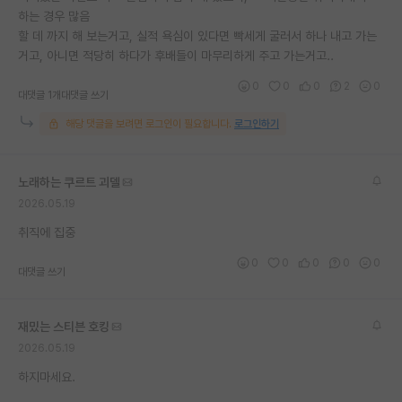
하는 경우 많음
재팬라운지 🌸
할 데 까지 해 보는거고, 실적 욕심이 있다면 빡세게 굴러서 하나 내고 가는
거고, 아니면 적당히 하다가 후배들이 마무리하게 주고 가는거고..
0
0
0
2
0
대댓글 1개
대댓글 쓰기
해당 댓글을 보려면 로그인이 필요합니다.
로그인하기
노래하는 쿠르트 괴델
2026.05.19
취직에 집중
0
0
0
0
0
대댓글 쓰기
재밌는 스티븐 호킹
2026.05.19
하지마세요.