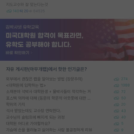
지도교수와 잘 맞는다는것
140
20
64525
자유 게시판(아무개랩)에서 핫한 인기글은?
외부에서 괜찮은 랩을 알아보는 방법 (장문주의)
274
<대학원에 입학하는 법>
1388
소재분야 석박사 대학원생 + 물박사들이 착각하는 거
72
포스텍 억까에 대해 (동문의 학문적 아웃풋에 대한 반박)
50
학위의 가치
20
석사 받았는데도 교수랑 연락한다.
43
교수님이 슬럼프에 빠지게 되는 과정
40
대학원 어디로 가야할까요?
5
가슴에 손을 올려놓고 싫어하는 사람 불공정하게 리뷰
9