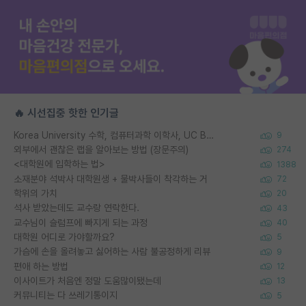
🔥 시선집중 핫한 인기글
Korea University 수학, 컴퓨터과학 이학사, UC Berkeley 산업공학 대학원 공학박사가 되는 것은 쉽지 않겠죠?
9
외부에서 괜찮은 랩을 알아보는 방법 (장문주의)
274
<대학원에 입학하는 법>
1388
소재분야 석박사 대학원생 + 물박사들이 착각하는 거
72
학위의 가치
20
석사 받았는데도 교수랑 연락한다.
43
교수님이 슬럼프에 빠지게 되는 과정
40
대학원 어디로 가야할까요?
5
가슴에 손을 올려놓고 싫어하는 사람 불공정하게 리뷰
9
편애 하는 방법
12
이사이트가 처음엔 정말 도움많이됐는데
13
커뮤니티는 다 쓰레기통이지
5