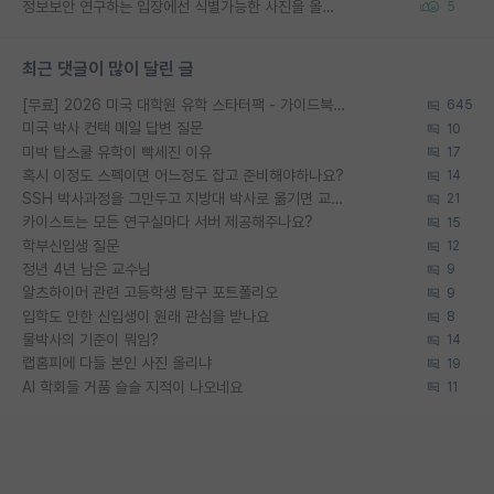
정보보안 연구하는 입장에선 식별가능한 사진을 올리는건 비추이긴함
5
최근 댓글이 많이 달린 글
[무료] 2026 미국 대학원 유학 스타터팩 - 가이드북 & 합격자 컨택메일 템플릿
645
미국 박사 컨택 메일 답변 질문
10
미박 탑스쿨 유학이 빡세진 이유
17
혹시 이정도 스펙이면 어느정도 잡고 준비해야하나요?
14
SSH 박사과정을 그만두고 지방대 박사로 옮기면 교수의 꿈은 끝일까요?
21
카이스트는 모든 연구실마다 서버 제공해주나요?
15
학부신입생 질문
12
정년 4년 남은 교수님
9
알츠하이머 관련 고등학생 탐구 포트폴리오
9
입학도 안한 신입생이 원래 관심을 받나요
8
물박사의 기준이 뭐임?
14
랩홈피에 다들 본인 사진 올리냐
19
AI 학회들 거품 슬슬 지적이 나오네요
11