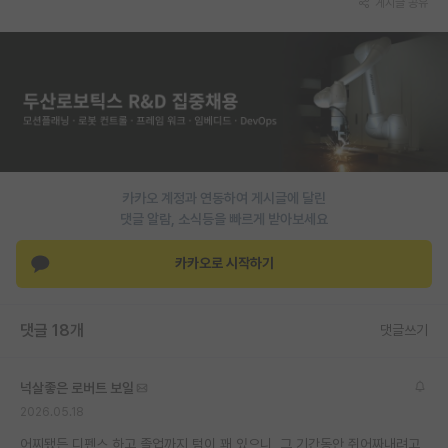
게시글 공유
PI 전용 게시판
인문사회 계열 게시판
특수/전문대학원 게시판
반도체/AI 게시판
장학금/장학생 게시판
카카오 계정과 연동하여 게시글에 달린
댓글 알람, 소식등을 빠르게 받아보세요
학술 정보 게시판
카카오로 시작하기
홍보 게시판
커리어
댓글 18개
댓글쓰기
유학교육
넉살좋은 로버트 보일
이벤트
2026.05.18
반도체 아카데미
어찌됐든 디펜스 하고 졸업까지 텀이 꽤 있으니, 그 기간동안 쥐어짜내려고