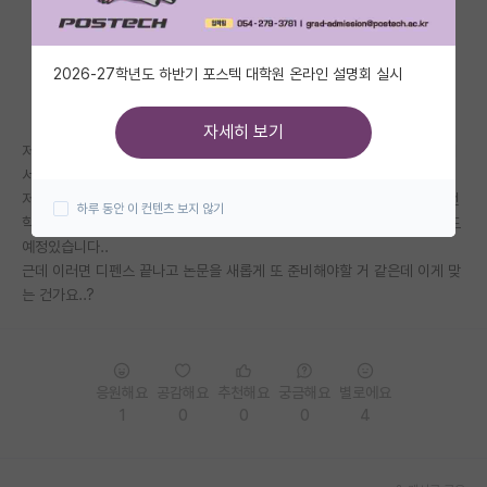
자유 게시판(아무개랩)
2026-27학년도 하반기 포스텍 대학원 온라인 설명회 실시
미국 유학 게시판
미국 대학원 합격 후기 게시판
자세히 보기
저는 이번 학기에 졸업이 예정인 미생물 전공 석사생입니다. 근데 교수님께
대학원생 모집 게시판
서 하고있던 연구 논문을 작성하라고 하시네요,,,
저는 이미 1저자, 2저자로 Q1 논문이 각각 있습니다. 여기에 플러스로 이번
하루 동안 이 컨텐츠 보지 않기
대학원 합격 후기 게시판
학기에 새로운 논문 하나 준비해서 곧 써밋 예정입니다. 그리고 곧 디펜스도
예정있습니다..
연구실(PI) 홍보 게시판
근데 이러면 디펜스 끝나고 논문을 새롭게 또 준비해야할 거 같은데 이게 맞
는 건가요..?
석박사 채용 정보 게시판
임용 정보 게시판
학부 인턴 게시판
응원해요
공감해요
추천해요
궁금해요
별로에요
1
0
0
0
4
취업 게시판
임용 후기 게시판