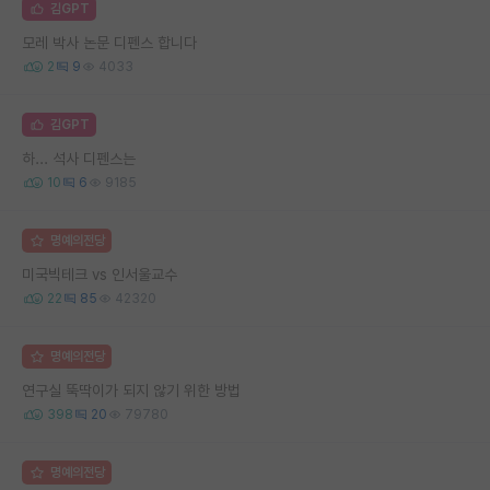
김GPT
모레 박사 논문 디펜스 합니다
2
9
4033
김GPT
하... 석사 디펜스는
10
6
9185
명예의전당
미국빅테크 vs 인서울교수
22
85
42320
명예의전당
연구실 뚝딱이가 되지 않기 위한 방법
398
20
79780
명예의전당