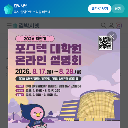
김박사넷
앱으로 보기
닫기
푸시 알림으로 소식을 빠르게
커뮤니티 홈
자유 게시판(아무개랩)
대학원생 모집
석사 디펜스 2주 앞뒀는데 논문 작성하라는 교수님
국내대학원 정보
호탕한 마리 퀴리
연구실&오픈랩
2026.05.18
18
9434
커뮤니티
커뮤니티 홈
전체글보기
베스트 게시판
IF 명예의전당