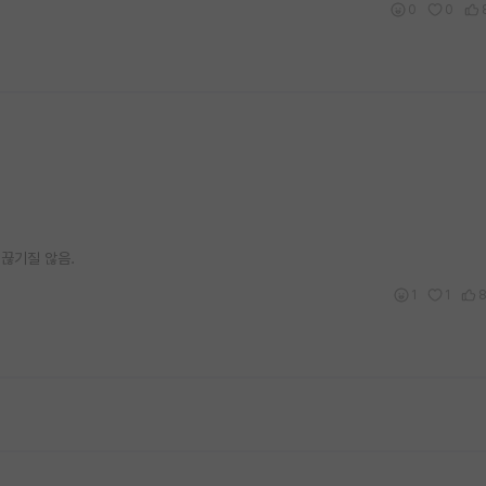
0
0
끊기질 않음.
1
1