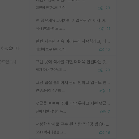
애인이 연구실에 간식
23
연 끊으세요...어차피 기업으로 간 제자 어떻게 못합니다. 기업에서는 교수들 사기꾼으로 보는 시선도 강하고, 앞에서나 교수님하고 떠받들어주지 많이 무시합니다. 영향력도 0에 수렴합니다. 그리고 생각해보십시오. 석사로 기업간 제자가 무슨 힘이 있다고 과제를 달라고 합니까? 말만 교수지 무능력자라고 생각합니다. 세금이 아깝습니다.
석사 받았는데도 교수랑 연락한다.
21
한번 사주면 계속 바라는게 사람심리고, 나중에 안사주면 말이 나옵니다. 그리고 작성자분 커플이 한번 그런 행동을 하면, 선례로 남아 이상하게도 문화로 자리잡을수도 있습니다. 애꿎은 다른 학생들은 생각도 안했는데, 간식을 사가야하는 피해를 볼 수 있습니다. 다 경험에서 우러나온 댓글입니다... 제발 이상한 선례를 만들지 마세요.
라 하셨습니다
애인이 연구실에 간식
16
그런 곳에 석사를 가면 더더욱 안된다는 것을 깨달으시면 된겁니다!
말씀드렸습니
제가 자대 교수님께 무례하게 행동한 걸까요?
20
그냥 랩실 홈페이지 관리 안하고 업로드 안한거 아님?
연구실적이 4년의 공백이 있는거 어떻게 생각하냐
11
댓글들 ㅋㅋㅋ 주제 파악 못하고 저런 댓글들을 쓰네. 조직에 인간이 얼마나 중요한데 걱정될 수도 있지 ㅋㅋ 본인들은 퍽이나 잘하나봐 ? 현실은 남들한테 욕 안 먹는 1인분만 하는 것도 힘들텐데 ?
진짜 제발 적당히 똑똑한 박사과정이라도 위에 있었으면..
7
서성한 박사로 교수 된 사람 딱 1명 봤습니다. 근데 지방대 박사로 교수된 거는 기적이 일어나야되요. 서성한 학부부터여도 빡센게 교수임용일텐데 지방대박사로 무슨 교수가 되나요...... 중소기업/중견기업 팀장급/연구소장급이나 될거 같네요.
SSH 박사과정을 그만두고 지방대 박사로 옮기면 교수의 꿈은 끝일까요?
18