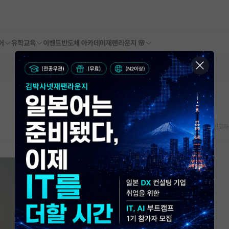
어
유학교육
이벤트
반도체 아카데미
재팬라운지 🌸
스크랩
신고하