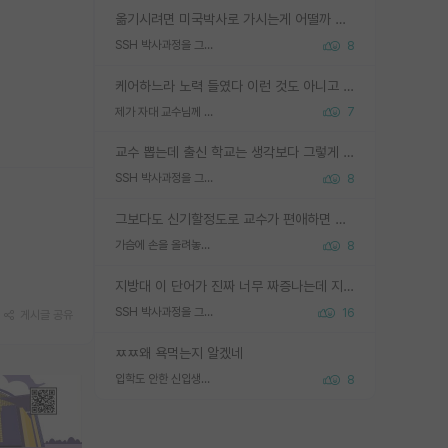
옮기시려면 미국박사로 가시는게 어떨까 싶네요. 교수가 꿈이면 미국박사 하고 미국교수 까지 같이 노리시는게 기회가 많지 않을까요?
SSH 박사과정을 그만두고 지방대 박사로 옮기면 교수의 꿈은 끝일까요?
8
케어하느라 노력 들였다 이런 것도 아니고 뭔 기술을 들고 튀어요... 학부생한테 알려준 걸 '기술 들고 튄다' 정도로 표현할 정도의 집단이면 얼마나 그 연구의 깊이가 얕은건가요?
제가 자대 교수님께 무례하게 행동한 걸까요?
7
교수 뽑는데 출신 학교는 생각보다 그렇게 안 봄. 앞으로는 더 안 보게 될거임. 박사는 어디서 진행해도 됨. 단, 제대로 쌓고 좋은 실적 만들 수 있다면. 그런데 지방대는 그럴 가능성이 지극히 낮음. 나만 열심히 잘 하면 된다? 인간은 주변 환경에 지배되는 나약한 존재임. 주변의 지방대 대학원생과 섞이고 지방 특유의 여유로움 또는 나쁘게 얘기해서 나태함에 젖어 살다보면 교수의 꿈 자체를 잊어버리게 될 가능성도 있음. 주변 환경이 70~80%임.
SSH 박사과정을 그만두고 지방대 박사로 옮기면 교수의 꿈은 끝일까요?
8
그보다도 신기할정도로 교수가 편애하면 그사람만 논문이 되더라구요 내용이 다른 사람보다 허접해도요
가슴에 손을 올려놓고 싫어하는 사람 불공정하게 리뷰
8
지방대 이 단어가 진짜 너무 짜증나는데 지방대면 다 그냥 쓰레기인가요? 무슨 말 같지도 않은 댓글들이 있는건지??? 지방에도 충분히 좋은 대학 많고 충분히 잘하는 교수님들 많습니다 포항공대 4개 IST 대표 지거국들 여기 모두 다 지방에 있고 여기 출신들 중에 교수하는 분들 적지 않습니다 지거국 출신이 무슨 교수를 하냐?라고 생각할 사람들 많은데 상위 대표 지거국에 아웃라이어들 많습니다 결국 개인의 연구역량과 실적이 중요합니다 이 역량을 펼치는데 있어서 지도교수와의 합도 중요합니다. 그리고 경력이 필요하면 해외포닥까지 다녀오세요
SSH 박사과정을 그만두고 지방대 박사로 옮기면 교수의 꿈은 끝일까요?
16
게시글 공유
ㅉㅉ왜 욕먹는지 알겠네
입학도 안한 신입생이 원래 관심을 받나요
8