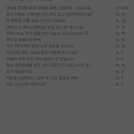
[무료] 2026 미국 대학원 유학 스타터팩 - 가이드북 & 합격자 컨택메일 템플릿
656
혹시 이정도 스펙이면 어느정도 잡고 준비해야하나요?
14
AI 학회들 거품 슬슬 지적이 나오네요
35
[카이스트 AI시스템학과] 면접 보신 분 계신가요...
10
우리나라도 학구 열풍보면 Higher Doctorate 학위가 필요하다고 봅니다.
16
연구실 후배와의 관계
10
석사 1학기부터 원래 논문 작성을 하나요?
20
지도력이 없는 교수님들은 어떻게 하시나요?
7
선배가 자꾸 논문 저자 탐내는 것 같습니다
6
랩실 대학원생들 모두 능력 미달인건 지도교수의 영향 아닌가?
10
제가 예민한가요
8
지원을 권장한다는 답변 후 다른 랩실에 연락
6
이런 교수님은 어떤가요?
7