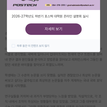
자유 게시판(아무개랩)
2026-27학년도 하반기 포스텍 대학원 온라인 설명회 실시
미국 유학 게시판
미국 대학원 합격 후기 게시판
자세히 보기
소속을 많이 옮긴 포닥임
대학원생 모집 게시판
분야는 따로 밝히긴 두려우나 논문이 잘나오는 분야임
하루 동안 이 컨텐츠 보지 않기
대학원 합격 후기 게시판
대학원생땐 네이처 사이언스 본지 자매지가 나에겐 매우 신성시 여겨지는 바
이블로 생각했음. 새벽에 일어나서 업데이트되는 현재의 연구 트렌드를 보며
연구실(PI) 홍보 게시판
내 연구 결과 원인들을 분석하고 방법론을 읽어보고 레퍼런스에서 그동인 몰
랐던 새로운 바이블을 찾아보고 희열도느끼며.
석박사 채용 정보 게시판
학생때는 그 수준의 논문을 쓰지 못했음. 실적은 괜찮았으나 최상위 논문을
임용 정보 게시판
써보고 싶다는 굶주림으로 최상위권 논문들을 자주 게재하는 국내 국외 포닥
학부 인턴 게시판
생활을 시작했음.
취업 게시판
연구실들을 거치며 내 과거가 부정당하는 느낌을 받았음. 직설적으로, 각 조
직 내에서 조작이 의심되는 정황들이 항상 있었음. 그리고 그중 대부분의 교
임용 후기 게시판
수는 다 알면서도 그러한 정황들에 대해 명확히 설명을 요구하지않았음.