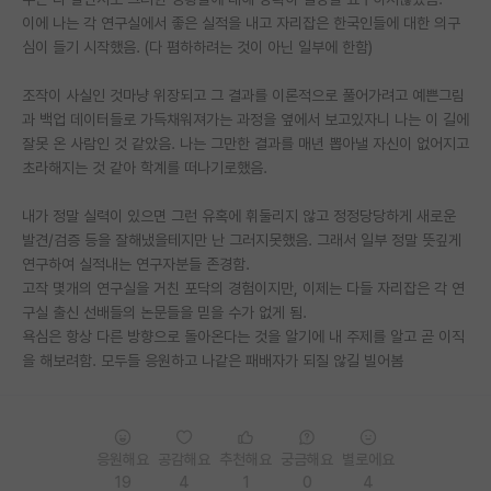
이에 나는 각 연구실에서 좋은 실적을 내고 자리잡은 한국인들에 대한 의구
PI 전용 게시판
심이 들기 시작했음. (다 폄하하려는 것이 아닌 일부에 한함)
인문사회 계열 게시판
조작이 사실인 것마냥 위장되고 그 결과를 이론적으로 풀어가려고 예쁜그림
과 백업 데이터들로 가득채워져가는 과정을 옆에서 보고있자니 나는 이 길에
특수/전문대학원 게시판
잘못 온 사람인 것 같았음. 나는 그만한 결과를 매년 뽑아낼 자신이 없어지고
반도체/AI 게시판
초라해지는 것 같아 학계를 떠나기로했음.
장학금/장학생 게시판
내가 정말 실력이 있으면 그런 유혹에 휘둘리지 않고 정정당당하게 새로운
발견/검증 등을 잘해냈을테지만 난 그러지못했음. 그래서 일부 정말 뜻깊게
학술 정보 게시판
연구하여 실적내는 연구자분들 존경함.
고작 몇개의 연구실을 거친 포닥의 경험이지만, 이제는 다들 자리잡은 각 연
홍보 게시판
구실 출신 선배들의 논문들을 믿을 수가 없게 됨.
욕심은 항상 다른 방향으로 돌아온다는 것을 알기에 내 주제를 알고 곧 이직
커리어
을 해보려함. 모두들 응원하고 나같은 패배자가 되질 않길 빌어봄
유학교육
이벤트
응원해요
공감해요
추천해요
궁금해요
별로에요
반도체 아카데미
19
4
1
0
4