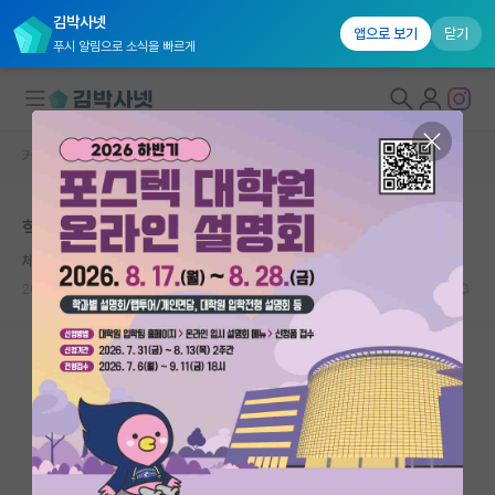
김박사넷
앱으로 보기
닫기
푸시 알림으로 소식을 빠르게
커뮤니티 홈
미국 유학 게시판
대학원생 모집
학계를 떠나며
국내대학원 정보
체한 레온하르트 오일러
연구실&오픈랩
2026.05.17
16
10097
커뮤니티
커뮤니티 홈
전체글보기
베스트 게시판
IF 명예의전당