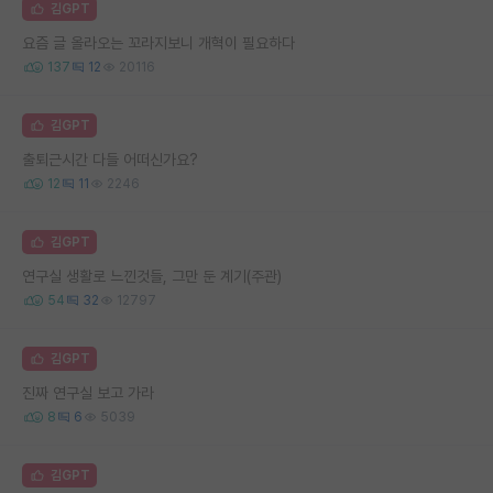
김GPT
요즘 글 올라오는 꼬라지보니 개혁이 필요하다
137
12
20116
김GPT
출퇴근시간 다들 어떠신가요?
12
11
2246
김GPT
연구실 생활로 느낀것들, 그만 둔 계기(주관)
54
32
12797
김GPT
진짜 연구실 보고 가라
8
6
5039
김GPT