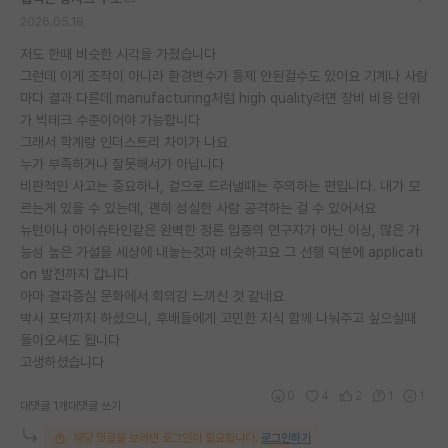
2026.05.18
저도 한때 비슷한 시각을 가졌습니다
그런데 이게 조작이 아니라 환경변수가 통제 안된걸수도 있어요 기계나 사람
마다 결과 다른데 manufacturing처럼 high quality려면 장비 비용 단위
가 빅테크 수준이어야 가능합니다
그래서 학계랑 인더스트리 차이가 나요
누가 부족하거나 잘못해서가 아닙니다
비판적인 사고는 중요하나, 겉으로 드러낼때는 주의하는 편입니다. 내가 모
르는게 있을 수 있는데, 괜히 성실한 사람 공격하는 걸 수 있어서요
뉴턴이나 아이슈타인같은 완벽한 정론 입증의 연구자가 아닌 이상, 많은 가
능성 높은 가설을 세상에 내놓는것과 비슷하고요 그 선행 덕분에 applicati
on 발전까지 갑니다
아마 결과중심 문화에서 회의감 느끼신 것 같네요
박사 포닥까지 하셨으니, 후배들에게 고민한 지식 함께 나눠주고 싶으실때
돌아오셔도 됩니다
고생하셨습니다
0
4
2
1
1
대댓글 1개
대댓글 쓰기
해당 댓글을 보려면 로그인이 필요합니다.
로그인하기