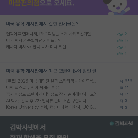
미국 유학 게시판에서 핫한 인기글은?
컨택이후 랩매니저, PhD학생들 소개 시켜주신거면 거의 컨펌에 가깝나요?
2
미국 박사 가능할까요 가이드라인
17
캐나다 박사 vs 한국 박사 미국 취업
1
.
1
미국 유학 게시판에서 최근 댓글이 많이 달린 글
[무료] 2026 미국 대학원 유학 스타터팩 - 가이드북 & 합격자 컨택메일 템플릿
656
미박 탑스쿨 유학이 빡세진 이유
19
혹시 이정도 스펙이면 어느정도 잡고 준비해야하나요?
14
AI 박사, 컨택 후 2차 인터뷰 준비 조언 구합니다
3
Korea University 수학, 컴퓨터과학 이학사, UC Berkeley 산업공학 대학원 공학박사가 되는 것은 쉽지 않겠죠?
3