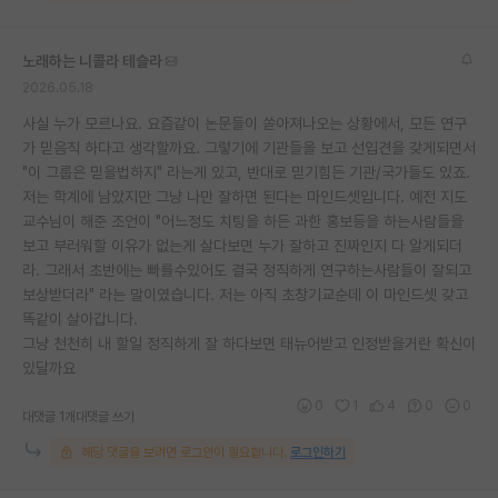
노래하는 니콜라 테슬라
2026.05.18
사실 누가 모르나요. 요즘같이 논문들이 쏟아져나오는 상황에서, 모든 연구
가 믿음직 하다고 생각할까요. 그렇기에 기관들을 보고 선입견을 갖게되면서
"이 그룹은 믿을법하지" 라는게 있고, 반대로 믿기힘든 기관/국가들도 있죠.
저는 학계에 남았지만 그냥 나만 잘하면 된다는 마인드셋입니다. 예전 지도
교수님이 해준 조언이 "어느정도 치팅을 하든 과한 홍보등을 하는사람들을
보고 부러워할 이유가 없는게 살다보면 누가 잘하고 진짜인지 다 알게되더
라. 그래서 초반에는 빠를수있어도 결국 정직하게 연구하는사람들이 잘되고
보상받더라" 라는 말이였습니다. 저는 아직 초창기교순데 이 마인드셋 갖고
똑같이 살아갑니다.
그냥 천천히 내 할일 정직하게 잘 하다보면 태뉴어받고 인정받을거란 확신이
있달까요
0
1
4
0
0
대댓글 1개
대댓글 쓰기
해당 댓글을 보려면 로그인이 필요합니다.
로그인하기