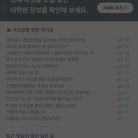
🔥 시선집중 핫한 인기글
외부에서 괜찮은 랩을 알아보는 방법 (장문주의)
281
교수들 원래 말바꾸는게 일상인가요?
16
소재분야 석박사 대학원생 + 물박사들이 착각하는 거
79
연구실 동기가 경쟁의식 너무 강해서 불편함
25
말바꾸기 하는 교수는 피하세요
56
대학원 자퇴 2년 후
114
이사이트가 처음엔 정말 도움많이됐는데
27
신생랩가지말라는 이유가 있었구나
24
박사진학하기에 2억은 괜찮은 (?) 정도의 경제력인가요
9
근데 여기는 왜 그렇게 SPK를 물어보는거임?
28
K 전전 교수님들 랩실 어떤지 질문드려요!
5
막학기 자퇴 고민됩니다
3
서울대는 하버드보다 명문이지만
7
최근 댓글이 많이 달린 글