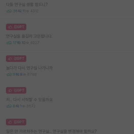
다들 연구실 생활 힘드니?
36
11
4312
김GPT
연구실을 옮길까 고민됩니다.
17
10
4027
김GPT
놀다가 다시 연구실 나가니까
9
8
6786
김GPT
저.. 다시 시작할 수 있을까요
8
1
3672
김GPT
일은 안 가르쳐주는 연구실.. 연구실을 변경해야 할까요?