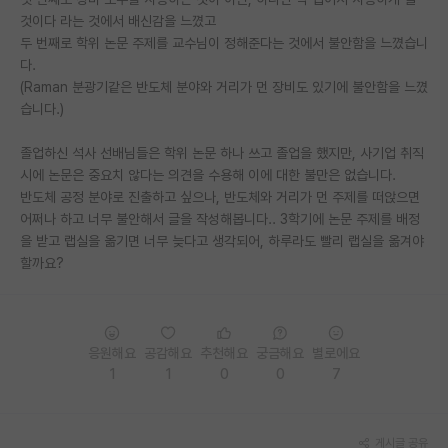
것이다 라는 것에서 배신감을 느꼈고
PI 전용 게시판
두 번째로 학위 논문 주제를 교수님이 정해준다는 것에서 불안함을 느꼈습니
다.
인문사회 계열 게시판
(Raman 분광기같은 반도체 분야와 거리가 먼 장비도 있기에 불안함을 느꼈
습니다.)
특수/전문대학원 게시판
반도체/AI 게시판
졸업하신 석사 선배님들은 학위 논문 하나 쓰고 졸업을 했지만, 사기업 취직
시에 논문은 중요치 않다는 의견을 수용해 이에 대한 불만은 없습니다.
장학금/장학생 게시판
반도체 공정 분야로 진출하고 싶으나, 반도체와 거리가 먼 주제를 떠앉으면
어쩌나 하고 너무 불안해서 글을 작성해봅니다.. 3학기에 논문 주제를 배정
학술 정보 게시판
을 받고 랩실을 옮기면 너무 늦다고 생각되어, 하루라도 빨리 랩실을 옮겨야
할까요?
홍보 게시판
커리어
유학교육
응원해요
공감해요
추천해요
궁금해요
별로에요
1
1
0
0
7
이벤트
반도체 아카데미
게시글 공유