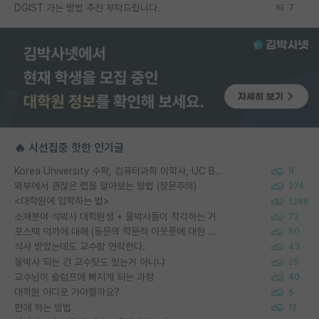
DGIST 가는 방법 추천 부탁드립니다.
7
🔥 시선집중 핫한 인기글
Korea University 수학, 컴퓨터과학 이학사, UC Berkeley 산업공학 대학원 공학박사가 되는 것은 쉽지 않겠죠?
9
외부에서 괜찮은 랩을 알아보는 방법 (장문주의)
274
<대학원에 입학하는 법>
1388
소재분야 석박사 대학원생 + 물박사들이 착각하는 거
72
포스텍 억까에 대해 (동문의 학문적 아웃풋에 대한 반박)
50
석사 받았는데도 교수랑 연락한다.
43
물박사 되는 건 교수탓도 있는거 아니냐
29
교수님이 슬럼프에 빠지게 되는 과정
40
대학원 어디로 가야할까요?
5
편애 하는 방법
12