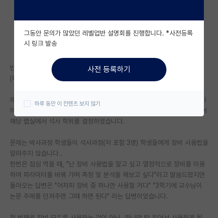
자유 게시판(아무개랩)
그동안 문의가 많았던 레벨업반 설명회를 진행합니다. *사전등록
미국 유학 게시판
시 링크 발송
미국 대학원 합격 후기 게시판
반도체 분야 연구실에서 어느덧 2학기 차를 맞이한 석사과정 학생입니다.
사전 등록하기
대학원생 모집 게시판
(목표는 석사 학위 취득 후, 반도체 공정 분야 취업입니다.)
대학원 합격 후기 게시판
제가 랩실에 컨택할 때, 교수님은 우리 연구실은 ~~~장비, ~~장비 등, 고가
하루 동안 이 컨텐츠 보지 않기
의 장비가 총 6대가 있고, 타 연구실들에 비해 여건이 좋다는 말에 설득되어
연구실(PI) 홍보 게시판
해당 랩실에서 석사 학위를 결정하였습니다.
석박사 채용 정보 게시판
문제는 박사과정 학생들이 석사과정(저 포함 3명) 학생들에게 장비 사용법을
알려주지 않습니다..
임용 정보 게시판
한번은 점심 먹을 때, "난 장비 사용법을 알고 싶고 열정적으로 장비를 이용
학부 인턴 게시판
하여 파라미터를 바꿔 가며 측정 및 분석을 해보고 싶다"라고 말씀드렸지만
돌아오는 답변은 "어차피 장비 중 하나만 사용할 거다" "3학기에 교수님이
취업 게시판
논문 주제를 던져주면 그때 하면 된다" 라는 답변이었습니다.
임용 후기 게시판
첫 번째로 장비 모두를 사용하는 것이 아닌, 하나만 탁 집어서 사용하게 될