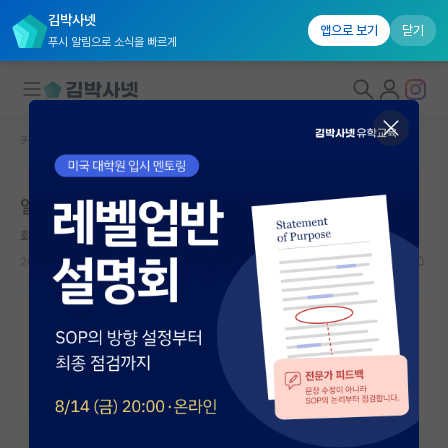
김박사넷
앱으로 보기
닫기
푸시 알림으로 소식을 빠르게
커뮤니티 홈
자유 게시판(아무개랩)
대학원생 모집
일은 안 가르쳐주는 연구실.. 연구실을 변경해야 할까요?
국내대학원 정보
화난 정약용
연구실&오픈랩
2024.09.11
16
5134
커뮤니티
커뮤니티 홈
전체글보기
베스트 게시판
IF 명예의전당