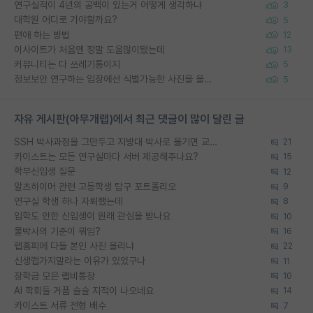
연구실적이 4년의 공백이 있는거 어떻게 생각하냐
3
대학원 어디로 가야할까요?
5
편애 하는 방법
12
이사이트가 처음엔 정말 도움많이됐는데
13
커뮤니티는 다 쓰레기통이지
5
정보보안 연구하는 입장에선 식별가능한 사진을 올리는건 비추이긴함
5
자유 게시판(아무개랩)에서 최근 댓글이 많이 달린 글
SSH 박사과정을 그만두고 지방대 박사로 옮기면 교수의 꿈은 끝일까요?
21
카이스트는 모든 연구실마다 서버 제공해주나요?
15
학부신입생 질문
12
알츠하이머 관련 고등학생 탐구 포트폴리오
9
연구실 학생 하나 자퇴했는데
8
입학도 안한 신입생이 원래 관심을 받나요
10
물박사의 기준이 뭐임?
16
랩홈피에 다들 본인 사진 올리냐
22
신생랩가지말라는 이유가 있었구나
11
장학금 모은 랩비통장
10
AI 학회들 거품 슬슬 지적이 나오네요
14
카이스트 서류 전형 배수
7