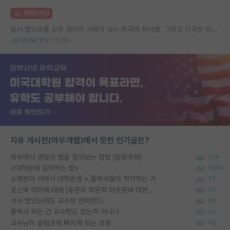
명예의전당
동서 랩노비를 모두 겪어온 사람이 보는 한국의 워라밸, 그리고 간곡한 당부의 말씀
89
11
17289
자유 게시판(아무개랩)에서 핫한 인기글은?
외부에서 괜찮은 랩을 알아보는 방법 (장문주의)
274
<대학원에 입학하는 법>
1388
소재분야 석박사 대학원생 + 물박사들이 착각하는 거
72
포스텍 억까에 대해 (동문의 학문적 아웃풋에 대한 반박)
50
석사 받았는데도 교수랑 연락한다.
43
물박사 되는 건 교수탓도 있는거 아니냐
29
교수님이 슬럼프에 빠지게 되는 과정
40