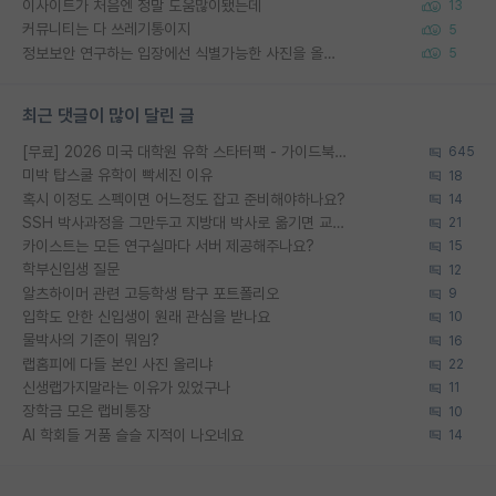
이사이트가 처음엔 정말 도움많이됐는데
13
커뮤니티는 다 쓰레기통이지
5
정보보안 연구하는 입장에선 식별가능한 사진을 올리는건 비추이긴함
5
최근 댓글이 많이 달린 글
[무료] 2026 미국 대학원 유학 스타터팩 - 가이드북 & 합격자 컨택메일 템플릿
645
미박 탑스쿨 유학이 빡세진 이유
18
혹시 이정도 스펙이면 어느정도 잡고 준비해야하나요?
14
SSH 박사과정을 그만두고 지방대 박사로 옮기면 교수의 꿈은 끝일까요?
21
카이스트는 모든 연구실마다 서버 제공해주나요?
15
학부신입생 질문
12
알츠하이머 관련 고등학생 탐구 포트폴리오
9
입학도 안한 신입생이 원래 관심을 받나요
10
물박사의 기준이 뭐임?
16
랩홈피에 다들 본인 사진 올리냐
22
신생랩가지말라는 이유가 있었구나
11
장학금 모은 랩비통장
10
AI 학회들 거품 슬슬 지적이 나오네요
14