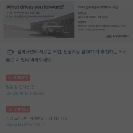
김박사넷의 새로운 거인, 인공지능 김GPT가 추천하는 게시
물로 더 멀리 바라보세요.
명예의전당
일을 잘 한다는 것.
236
17
28988
명예의전당
신임 교수인데 학생분들 건강 챙기세요
341
37
76529