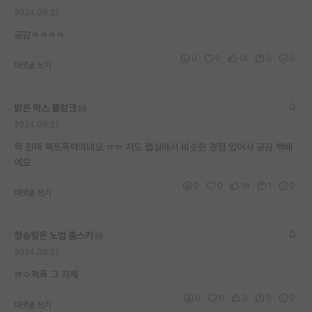
2024.06.22
공감ㅋㅋㅋㅋ
0
0
14
0
0
대댓글 쓰기
밝은 막스 플랑크
2024.06.22
헉 진짜 팩트폭력이네요 ㅠㅠ 저도 랩실에서 비슷한 경험 있어서 공감 백배
예요
0
0
18
1
0
대댓글 쓰기
청승맞은 노엄 촘스키
2024.06.22
ㄹㅇ팩폭 그 자체
0
0
9
0
0
대댓글 쓰기