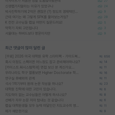
이사이트가 처음엔 정말 도움많이됐는데
27
신생랩가지말라는 이유가 있었구나
24
박사진학하기에 2억은 괜찮은 (?) 정도의 경제력인가요
9
근데 여기는 왜 그렇게 SPK를 물어보는거임?
28
K 전전 교수님들 랩실 어떤지 질문드려요!
5
막학기 자퇴 고민됩니다
3
서울대는 하버드보다 명문이지만
9
최근 댓글이 많이 달린 글
[무료] 2026 미국 대학원 유학 스타터팩 - 가이드북 & 합격자 컨택메일 템플릿
656
혹시 이정도 스펙이면 어느정도 잡고 준비해야하나요?
14
[카이스트 AI시스템학과] 면접 보신 분 계신가요...
11
우리나라도 학구 열풍보면 Higher Doctorate 학위가 필요하다고 봅니다.
16
연구실 후배와의 관계
11
석사 1학기부터 원래 논문 작성을 하나요?
23
대학원 진학에 대한 고민이 있습니다.
6
지도력이 없는 교수님들은 어떻게 하시나요?
8
선배가 자꾸 논문 저자 탐내는 것 같습니다
6
랩실 대학원생들 모두 능력 미달인건 지도교수의 영향 아닌가?
11
제가 예민한가요
9