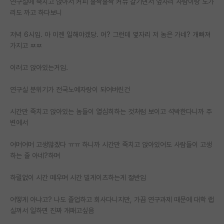
연구실에 죽치고 앉아서 커피 홀짝홀짝 커뮤 갈기면서 옆자리 사람이랑 노가
리도 까고 하다보니
PI 전용 게시판
저녁 6시임. 아 이젠 일해야겠당. 어? 그런데 옆자리 저 놈은 가네? 개빠져
인문사회 계열 게시판
가지고 ㅉㅉ
특수/전문대학원 게시판
이러고 앉아있는거임.
반도체/AI 게시판
연구실 분위기가 전국노예자랑이 되어버린건
장학금/장학생 게시판
시간만 죽치고 앉아있는 놈들이 열심히하는 것처럼 보이고 석박한다니까 주
학술 정보 게시판
변에서
홍보 게시판
어머어머 고생많겠다 ㅠㅠ 하니까 시간만 죽치고 앉아있어도 사람들이 고생
커리어
하는 줄 아네?하며
유학교육
하릴없이 시간 떼우며 시간 빌게이츠하는게 절반임
이벤트
어떻게 아냐고? 나도 졸업하고 회사다니지만, 가끔 연구과제 때문에 대학 랩
실껴서 일하면 진짜 개패고싶음
반도체 아카데미