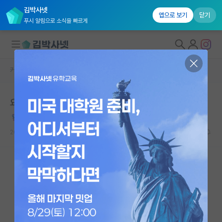
김박사넷
앱으로 보기
닫기
푸시 알림으로 소식을 빠르게
커뮤니티 홈
자유 게시판(아무개랩)
대학원생 모집
요즘 글 올라오는 꼬라지보니 개혁이 필요하다
국내대학원 정보
활기찬 존 내시
연구실&오픈랩
2024.06.22
12
20117
커뮤니티
커뮤니티 홈
전체글보기
베스트 게시판
IF 명예의전당