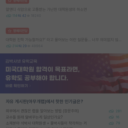
명예의전당
알앤디 삭감으로 고통받는 가난한 대학원생의 하소연
114
42
18240
명예의전당
대학원 진학 가능할까요?’ 라고 물어보는 이런 질문들… 너무 의미없지 않나요?
214
29
49964
자유 게시판(아무개랩)에서 핫한 인기글은?
외부에서 괜찮은 랩을 알아보는 방법 (장문주의)
281
교수들 원래 말바꾸는게 일상인가요?
16
소재분야 석박사 대학원생 + 물박사들이 착각하는 거
79