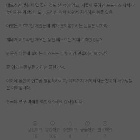
데드라인 맞춰서 일 끝낸 것도 본 적이 없고, 지들이 못하면 프로세스 자체가
재팬라운지 🌸
늦어지는 과정인데도 데드라인 꽉꽉 채워서 처리하는 놈들 있음
어쨌든 데드라인 채웠는데 뭐가 문제임? 하는 놈들은 나가라
걔네가 데드라인 채우는 동안 테스트는 제대로 해봤겠냐?
만든거 다른데 붙이는 테스트는 누가 시간 만들어서 해주냐?
글 읽고 부들부들 거리면 긁힌거임.
이외에 본인의 연구를 열심히하시며, 과제까지 처리하시는 전국의 석박님들
은 예외입니다.
한국의 연구 미래를 책임져주세요 감사합니다.
응원해요
공감해요
추천해요
궁금해요
별로에요
16
109
4
1
7