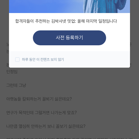
자유 게시판(아무개랩)
합격자들이 추천하는 김박사넷 밋업: 올해 마지막 일정입니다
미국 유학 게시판
미국 대학원 합격 후기 게시판
사전 등록하기
노예 자랑하듯이 평일 야근, 주말 출근 당연시 생각하면서 뭐가 문제냐고 묻
대학원생 모집 게시판
는게 이게 맞나 싶네
하루 동안 이 컨텐츠 보지 않기
대학원 합격 후기 게시판
본인 과제있으면 정규시간에하고 본인 연구를 뒤에하려고 그 시간에 있으면
인정임
연구실(PI) 홍보 게시판
그런데 그냥
석박사 채용 정보 게시판
임용 정보 게시판
아랫놈들 칼퇴하는거 꼴뵈기 싫은데요?
학부 인턴 게시판
연구가 목적인데 그럴거면 나가는게 맞죠?
취업 게시판
나만큼 열심히 안하는거 보니 꼴보기 싫은데요?
임용 후기 게시판