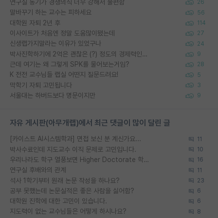
연구실 동기가 경쟁의식 너무 강해서 불편함
26
말바꾸기 하는 교수는 피하세요
56
대학원 자퇴 2년 후
114
이사이트가 처음엔 정말 도움많이됐는데
27
신생랩가지말라는 이유가 있었구나
24
박사진학하기에 2억은 괜찮은 (?) 정도의 경제력인가요
9
근데 여기는 왜 그렇게 SPK를 물어보는거임?
28
K 전전 교수님들 랩실 어떤지 질문드려요!
5
막학기 자퇴 고민됩니다
3
서울대는 하버드보다 명문이지만
9
자유 게시판(아무개랩)에서 최근 댓글이 많이 달린 글
[카이스트 AI시스템학과] 면접 보신 분 계신가요...
11
박사수료인데 지도교수 이직 문제로 고민입니다.
10
우리나라도 학구 열풍보면 Higher Doctorate 학위가 필요하다고 봅니다.
16
연구실 후배와의 관계
11
석사 1학기부터 원래 논문 작성을 하나요?
23
공부 못했는데 논문실적은 좋은 사람을 싫어함?
6
대학원 진학에 대한 고민이 있습니다.
6
지도력이 없는 교수님들은 어떻게 하시나요?
8