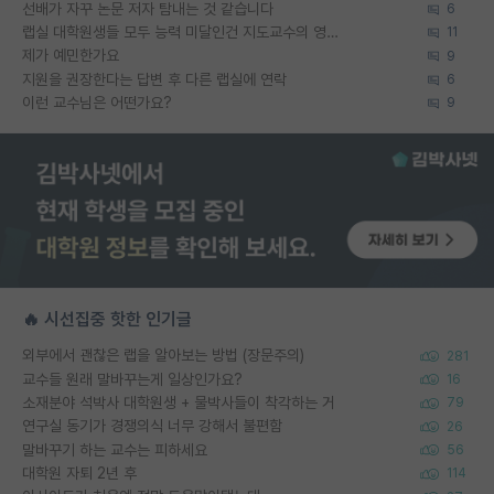
선배가 자꾸 논문 저자 탐내는 것 같습니다
6
랩실 대학원생들 모두 능력 미달인건 지도교수의 영향 아닌가?
11
제가 예민한가요
9
지원을 권장한다는 답변 후 다른 랩실에 연락
6
이런 교수님은 어떤가요?
9
🔥 시선집중 핫한 인기글
외부에서 괜찮은 랩을 알아보는 방법 (장문주의)
281
교수들 원래 말바꾸는게 일상인가요?
16
소재분야 석박사 대학원생 + 물박사들이 착각하는 거
79
연구실 동기가 경쟁의식 너무 강해서 불편함
26
말바꾸기 하는 교수는 피하세요
56
대학원 자퇴 2년 후
114