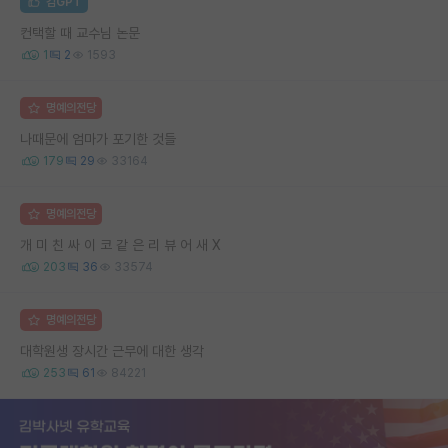
김GPT
컨택할 때 교수님 논문
1
2
1593
명예의전당
나때문에 엄마가 포기한 것들
179
29
33164
명예의전당
개 미 친 싸 이 코 같 은 리 뷰 어 새 X
203
36
33574
명예의전당
대학원생 장시간 근무에 대한 생각
253
61
84221