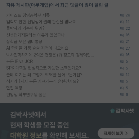
자유 게시판(아무개랩)에서 최근 댓글이 많이 달린 글
카이스트 경영공학부 서류
28
입학도 안한 신입생이 원래 관심을 받나요
14
물박사의 기준이 뭐임?
22
신생랩가지말라는 이유가 있었구나
16
장학금 모은 랩비통장
21
AI 학회들 거품 슬슬 지적이 나오네요
27
박사진학하기에 2억은 괜찮은 (?) 정도의 경제력인가요
16
논문 IF vs JCR
5
SPK 대학원 현실적으로 가능한 스펙인가요?
5
근데 여기는 왜 그렇게 SPK를 물어보는거임?
14
석사가 1저자 논문 가져가는게 흔한건가요?
5
면접 복장
5
편입생 학부연구생 질문
6