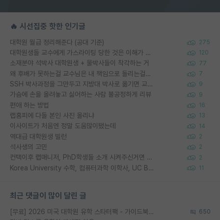
🔥 시선집중 핫한 인기글
대학원 월급 정리해준다 (공대 기준)
275
대학원생들 교수에게 가스라이팅 당한 것은 이해가 갑니다. 안타깝네요.
120
소재분야 석박사 대학원생 + 물박사들이 착각하는 거
77
왜 후배가 못하는걸 교수님은 내 책임으로 돌리는걸까요?
7
SSH 박사과정을 그만두고 지방대 박사로 옮기면 교수의 꿈은 끝일까요?
9
가슴에 손을 올려놓고 싫어하는 사람 불공정하게 리뷰
9
편애 하는 방법
16
랩홈피에 다들 본인 사진 올리냐
13
이사이트가 처음엔 정말 도움많이됐는데
14
역대급 대학원생 빌런
2
석사생의 고민
2
컨택이후 랩매니저, PhD학생들 소개 시켜주신거면 거의 컨펌에 가깝나요?
2
Korea University 수학, 컴퓨터과학 이학사, UC Berkeley 산업공학 대학원 공학박사가 되는 것은 쉽지 않겠죠?
11
최근 댓글이 많이 달린 글
[무료] 2026 미국 대학원 유학 스타터팩 - 가이드북 & 합격자 컨택메일 템플릿
650