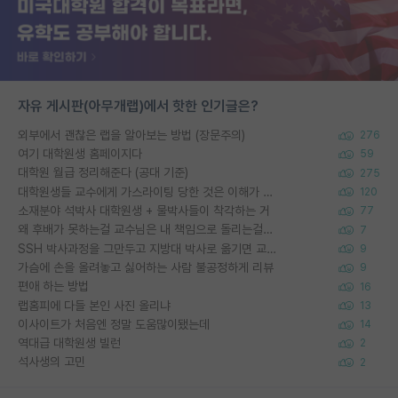
자유 게시판(아무개랩)에서 핫한 인기글은?
외부에서 괜찮은 랩을 알아보는 방법 (장문주의)
276
여기 대학원생 홈페이지다
59
대학원 월급 정리해준다 (공대 기준)
275
대학원생들 교수에게 가스라이팅 당한 것은 이해가 갑니다. 안타깝네요.
120
소재분야 석박사 대학원생 + 물박사들이 착각하는 거
77
왜 후배가 못하는걸 교수님은 내 책임으로 돌리는걸까요?
7
SSH 박사과정을 그만두고 지방대 박사로 옮기면 교수의 꿈은 끝일까요?
9
가슴에 손을 올려놓고 싫어하는 사람 불공정하게 리뷰
9
편애 하는 방법
16
랩홈피에 다들 본인 사진 올리냐
13
이사이트가 처음엔 정말 도움많이됐는데
14
역대급 대학원생 빌런
2
석사생의 고민
2