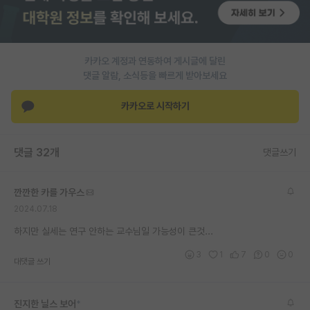
PI 전용 게시판
인문사회 계열 게시판
카카오 계정과 연동하여 게시글에 달린
댓글 알람, 소식등을 빠르게 받아보세요
특수/전문대학원 게시판
반도체/AI 게시판
카카오로 시작하기
장학금/장학생 게시판
댓글 32개
댓글쓰기
학술 정보 게시판
홍보 게시판
깐깐한 카를 가우스
2024.07.18
커리어
하지만 실세는 연구 안하는 교수님일 가능성이 큰것...
유학교육
3
1
7
0
0
대댓글 쓰기
이벤트
반도체 아카데미
진지한 닐스 보어
*