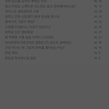
미박 탑스쿨 유학이 빡세진 이유
19
혹시 이정도 스펙이면 어느정도 잡고 준비해야하나요?
14
카이스트 경영공학부 서류
28
입학도 안한 신입생이 원래 관심을 받나요
14
물박사의 기준이 뭐임?
22
신생랩가지말라는 이유가 있었구나
16
장학금 모은 랩비통장
21
AI 학회들 거품 슬슬 지적이 나오네요
27
박사진학하기에 2억은 괜찮은 (?) 정도의 경제력인가요
16
근데 여기는 왜 그렇게 SPK를 물어보는거임?
14
면접 복장
5
편입생 학부연구생 질문
6