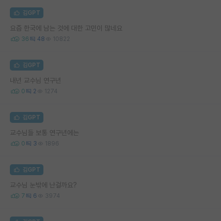
김GPT
요즘 한국에 남는 것에 대한 고민이 많네요
36
48
10822
김GPT
내년 교수님 연구년
0
2
1274
김GPT
교수님들 보통 연구년에는
0
3
1896
김GPT
교수님 눈밖에 난걸까요?
7
6
3974