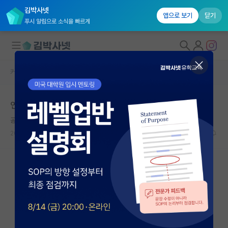
김박사넷
앱으로 보기
닫기
푸시 알림으로 소식을 빠르게
커뮤니티 홈
자유 게시판(아무개랩)
대학원생 모집
연구 안하시는 교수님들 개편좀 했으면 하네요
국내대학원 정보
공허한 미셸 푸코
연구실&오픈랩
2024.07.18
32
9389
커뮤니티
커뮤니티 홈
전체글보기
베스트 게시판
IF 명예의전당