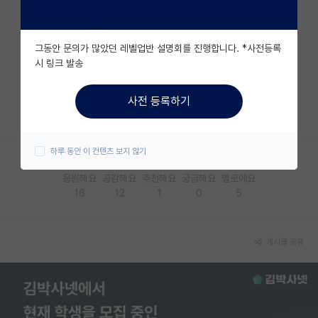
자유 게시판(아무개랩)
그동안 문의가 많았던 레벨업반 설명회를 진행합니다. *사전등록
미국 유학 게시판
시 링크 발송
미국 대학원 합격 후기 게시판
사전 등록하기
대학원생 모집 게시판
대학원 합격 후기 게시판
하루 동안 이 컨텐츠 보지 않기
연구실(PI) 홍보 게시판
응원해요
공감해요
추천해요
궁금해요
별로에요
16
12
1
0
5
석박사 채용 정보 게시판
임용 정보 게시판
게시글 공유
학부 인턴 게시판
취업 게시판
임용 후기 게시판