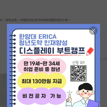
어
유학교육
이벤트
반도체 아카데미
재팬라운지 🌸
스크랩
신고하