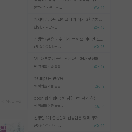
물박사의 기준이 뭐임?
14
가지마라. 신생랩이고 내가 석사 3학기차인데 최고참인데 나도 아무것도 모르는데 교수가 후배들 왜 논문 교육 안시키냐. 논문 왜 안 써오냐 닦달한다
신생랩가지말라는 이유가 있었구나
18
신생랩+젊은 교수 이게 ㄹㅇ 모 아니면 도인듯.
신생랩가지말라는 이유가 있었구나
16
ML 대부분이 골드 스탠다드 하나 상정해놓고 (벤치마크 데이터셋이 여러 개면 여러 개 상정) 그거 얼마나 잘 맞추나 싸움임 가끔 번뜩이는 설계 철학을 보여주는 논문들도 있지만 대부분 그거 성적 얼마나 더 올리느라에 혈안이 되어 있는 측면이 잇음
AI 학회들 거품 슬슬 지적이 나오네요
13
neurips는 괜찮음
AI 학회들 거품 슬슬 지적이 나오네요
9
open ai가 ai대장아님? 그럼 쟤가 하는 말이 다 맞겠네
게시글 공유
AI 학회들 거품 슬슬 지적이 나오네요
8
신생랩 1기 출신인데 신생랩은 줠라 무거운 바벨 같은거임. 들면 대박인데 못들면 깔려 죽음. 아무도 알려주지 않는 환경에서 자생해야하지만, 일단 살아남았다면 그 어떤 사람보다 악착같고 생존력 높은 사람으로 거듭날 수 있음
신생랩가지말라는 이유가 있었구나
18