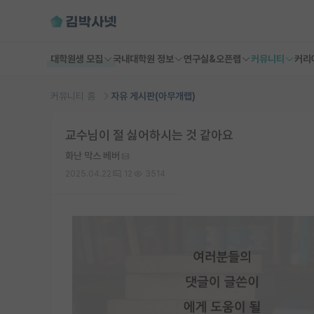
대학원생 모집
국내대학원 정보
연구실&오픈랩
커뮤니티
커리
커뮤니티 홈
자유 게시판(아무개랩)
교수님이 절 싫어하시는 것 같아요
화난 막스 베버
2025.04.22
12
3514