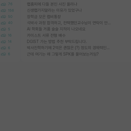
랩홈피에 다들 본인 사진 올리냐
76
신생랩가지말라는 이유가 있었구나
156
장학금 모은 랩비통장
50
석박사 과정 합격하고, 컨택했던교수님이 연락이 안됩니다...
40
AI 학회들 거품 슬슬 지적이 나오네요
5
카이스트 서류 전형 배수
16
DGIST 가는 방법 추천 부탁드립니다.
14
박사진학하기에 2억은 괜찮은 (?) 정도의 경제력인가요
6
근데 여기는 왜 그렇게 SPK를 물어보는거임?
6