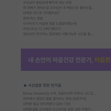
교수님이 슬럼프에 빠지게 되는 과정
왜 후배가 못하는걸 교수님은 내 책임으로 돌리는걸까요?
대학원 어디로 가야할까요?
편애 하는 방법
이사이트가 처음엔 정말 도움많이됐는데
커뮤니티는 다 쓰레기통이지
정보보안 연구하는 입장에선 식별가능한 사진을 올리는건 비추이긴함
🔥 시선집중 핫한 인기글
Korea University 수학, 컴퓨터과학 이학사, UC Berkeley 산업공학 대학원 공학박사가 되는 것은 쉽지 않겠죠?
외부에서 괜찮은 랩을 알아보는 방법 (장문주의)
대학원 월급 정리해준다 (공대 기준)
대학원생들 교수에게 가스라이팅 당한 것은 이해가 갑니다. 안타깝네요.