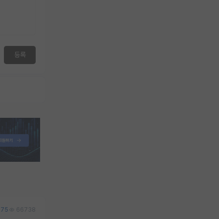
등록
75
66738