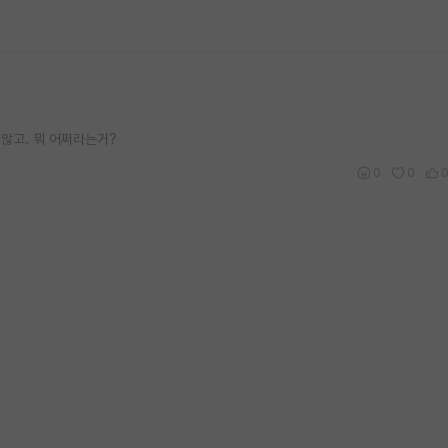
않고. 뭐 어쩌라는거?
0
0