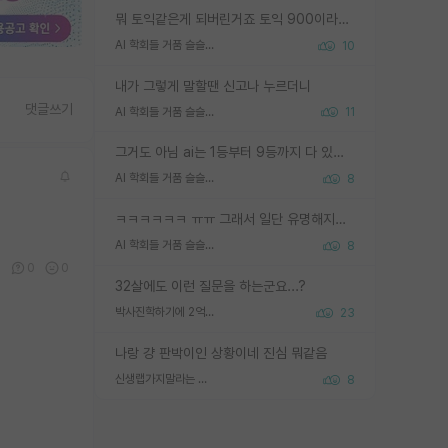
뭐 토익같은게 되버린거죠 토익 900이라고 영어잘하는건 아닙니다만 잘하는사람은 다 900을 넘는 그런
AI 학회들 거품 슬슬 지적이 나오네요
10
내가 그렇게 말할땐 신고나 누르더니
댓글쓰기
AI 학회들 거품 슬슬 지적이 나오네요
11
그거도 아님 ai는 1등부터 9등까지 다 있음 그거도 없는 사람은 뭐냐 교수가 그냥 못하게 한거 1등급도 교수가 막으면 안됨
AI 학회들 거품 슬슬 지적이 나오네요
8
ㅋㅋㅋㅋㅋㅋ ㅠㅠ 그래서 일단 유명해지는게 중요한거같습니다
AI 학회들 거품 슬슬 지적이 나오네요
8
0
0
0
32살에도 이런 질문을 하는군요...?
박사진학하기에 2억은 괜찮은 (?) 정도의 경제력인가요
23
나랑 걍 판박이인 상황이네 진심 뭐같음
신생랩가지말라는 이유가 있었구나
8