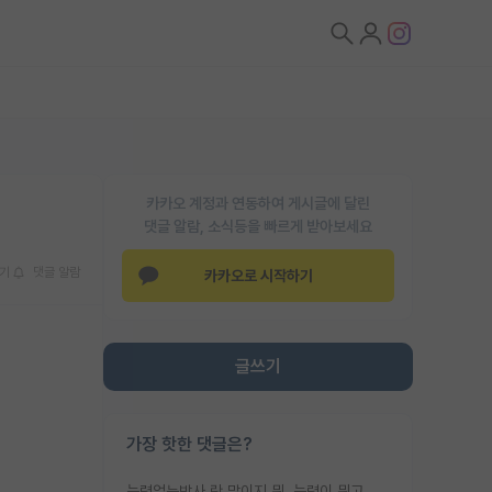
카카오 계정과 연동하여 게시글에 달린
댓글 알람, 소식등을 빠르게 받아보세요
기
댓글 알람
카카오로 시작하기
글쓰기
가장 핫한 댓글은?
능력없는박사 란 말이지 뭐. 능력이 뭐고 능력이 있다는게 뭔지는 사람마다 기준이 다르니까 얘기해봐야 서로 자기 기준만 얘기해서 논쟁이 끝이 안나고. 주위에서 능력있고 야심있는 신입생이 교수가 유의미한 피드백을 아예 안주면서 제대로된 과제에 참여해볼 기회도 제공하지 않고 잡일 뺑뺑이만 돌려서 맨날 단순작업만 하면서 밤새다가 눈빛이 점점 죽어가는걸 본 사람은 물박사는 교수탓이라고 하고, 교수는 이것저것 알려도 주고 기회도 주고 사수 동기 붙여주면서 어떻게든 끌고가려고 하는데 본인이 매일 뺀질거리면서 출근 하는둥마는둥 하다가 기껏 와서도 폰이나 쳐다보다가 실험 망치고 저녁약속있어서 먼저 가볼게요~ 하는걸 본 사람은 물박사는 본인탓이라고 함.