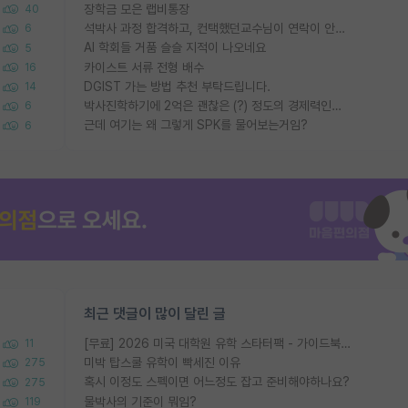
장학금 모은 랩비통장
40
석박사 과정 합격하고, 컨택했던교수님이 연락이 안됩니다...
6
AI 학회들 거품 슬슬 지적이 나오네요
5
카이스트 서류 전형 배수
16
DGIST 가는 방법 추천 부탁드립니다.
14
박사진학하기에 2억은 괜찮은 (?) 정도의 경제력인가요
6
근데 여기는 왜 그렇게 SPK를 물어보는거임?
6
최근 댓글이 많이 달린 글
[무료] 2026 미국 대학원 유학 스타터팩 - 가이드북 & 합격자 컨택메일 템플릿
11
미박 탑스쿨 유학이 빡세진 이유
275
혹시 이정도 스펙이면 어느정도 잡고 준비해야하나요?
275
물박사의 기준이 뭐임?
119