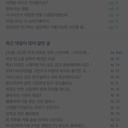
대학원 어디로 가야할까요?
5
편애 하는 방법
12
이사이트가 처음엔 정말 도움많이됐는데
14
커뮤니티는 다 쓰레기통이지
6
정보보안 연구하는 입장에선 식별가능한 사진을 올리는건 비추이긴함
5
최근 댓글이 많이 달린 글
[무료] 2026 미국 대학원 유학 스타터팩 - 가이드북 & 합격자 컨택메일 템플릿
645
미박 탑스쿨 유학이 빡세진 이유
19
혹시 이정도 스펙이면 어느정도 잡고 준비해야하나요?
14
SSH 박사과정을 그만두고 지방대 박사로 옮기면 교수의 꿈은 끝일까요?
21
카이스트는 모든 연구실마다 서버 제공해주나요?
15
알츠하이머 관련 고등학생 탐구 포트폴리오
9
입학도 안한 신입생이 원래 관심을 받나요
10
물박사의 기준이 뭐임?
18
랩홈피에 다들 본인 사진 올리냐
22
신생랩가지말라는 이유가 있었구나
14
장학금 모은 랩비통장
13
AI 학회들 거품 슬슬 지적이 나오네요
22
박사진학하기에 2억은 괜찮은 (?) 정도의 경제력인가요
9