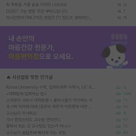
AI 학회들 거품 슬슬 지적이 나오네요
22
DGIST 가는 방법 추천 부탁드립니다.
7
박사진학하기에 2억은 괜찮은 (?) 정도의 경제력인가요
10
🔥 시선집중 핫한 인기글
Korea University 수학, 컴퓨터과학 이학사, UC Berkeley 산업공학 대학원 공학박사가 되는 것은 쉽지 않겠죠?
10
<대학원에 입학하는 법>
1388
소재분야 석박사 대학원생 + 물박사들이 착각하는 거
72
포스텍 억까에 대해 (동문의 학문적 아웃풋에 대한 반박)
50
교수님이 무서워요
16
석사 받았는데도 교수랑 연락한다.
43
물박사 되는 건 교수탓도 있는거 아니냐
29
교수님이 슬럼프에 빠지게 되는 과정
40