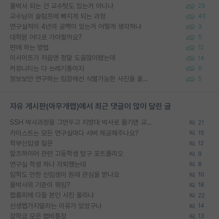
물박사 되는 건 교수탓도 있는거 아니냐
29
교수님이 슬럼프에 빠지게 되는 과정
40
연구실적이 4년의 공백이 있는거 어떻게 생각하냐
3
대학원 어디로 가야할까요?
5
편애 하는 방법
12
이사이트가 처음엔 정말 도움많이됐는데
14
커뮤니티는 다 쓰레기통이지
6
정보보안 연구하는 입장에선 식별가능한 사진을 올리는건 비추이긴함
5
자유 게시판(아무개랩)에서 최근 댓글이 많이 달린 글
SSH 박사과정을 그만두고 지방대 박사로 옮기면 교수의 꿈은 끝일까요?
21
카이스트는 모든 연구실마다 서버 제공해주나요?
15
학부신입생 질문
12
알츠하이머 관련 고등학생 탐구 포트폴리오
9
연구실 학생 하나 자퇴했는데
8
입학도 안한 신입생이 원래 관심을 받나요
10
물박사의 기준이 뭐임?
18
랩홈피에 다들 본인 사진 올리냐
22
신생랩가지말라는 이유가 있었구나
14
장학금 모은 랩비통장
13