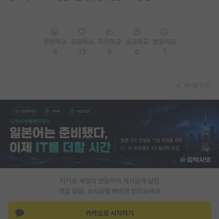
재팬라운지 🌸
응원해요
공감해요
추천해요
궁금해요
별로에요
6
13
0
0
1
게시글 공유
카카오 계정과 연동하여 게시글에 달린
댓글 알람, 소식등을 빠르게 받아보세요
카카오로 시작하기