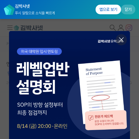
김박사넷
앱으로 보기
닫기
푸시 알림으로 소식을 빠르게
커뮤니티 홈
자유 게시판(아무개랩)
대학원생 모집
연구실 생활로 성격이 완전히 바뀌신 분께
국내대학원 정보
무서운 레온하르트 오일러
연구실&오픈랩
2023.10.09
0
5368
커뮤니티
커뮤니티 홈
전체글보기
베스트 게시판
IF 명예의전당