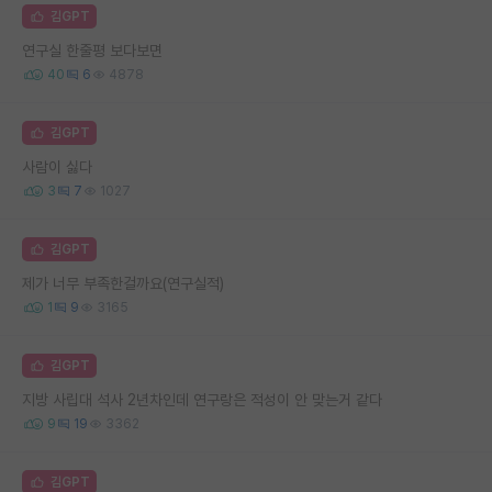
김GPT
연구실 한줄평 보다보면
40
6
4878
김GPT
사람이 싫다
3
7
1027
김GPT
제가 너무 부족한걸까요(연구실적)
1
9
3165
김GPT
지방 사립대 석사 2년차인데 연구랑은 적성이 안 맞는거 같다
9
19
3362
김GPT