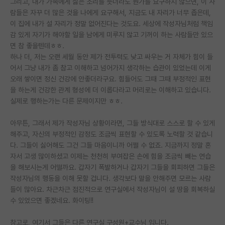
그리고, 내가 가족에게 싫은 소리를 듯더라도 뭔가를 요구하지 않으면, 이 사
람들은 자꾸 더 많은 것을 나에게 요구해서, 지금도 내 자리가 너무 좁은데,
PI 전용 게시판
이 집에 내가 설 자리가 정말 없어진다는 것도요. 세상에 작성자님처럼 책임
감 있게 자기가 해야할 일을 남에게 미루지 않고 기꺼이 하는 사람들만 있으
인문사회 계열 게시판
면 참 좋을텐데ㅎㅎ.
특수/전문대학원 게시판
하나 더, 저는 오랜 세월 동안 제가 전투력도 낮고 싸우는 거 자체가 힘이 들
어서 그냥 내가 좀 참고 이해하고 넘어가지 생각하는 습관이 있었는데 이게
반도체/AI 게시판
오래 쌓이면 정신 건강에 안좋더라구요. 힘들어도 그때 그때 부정적인 표현
을 하는게 건강한 관계 형성에 더 이롭다라고 머리로는 이해하고 있습니다.
장학금/장학생 게시판
실제로 행하는가는 다른 문제이지만 ㅎㅎ.
학술 정보 게시판
아무튼, 그래서 제가 작성자님 상황이라면, 그들 방식대로 스스로 할 수 있게
해주고, 자신의 부정적인 감정도 조금씩 표현할 수 있도록 노력할 것 같습니
홍보 게시판
다. 그들이 싫어해도 그건 그들 마음이니까 어쩔 수 없죠. 지금까지 정말 혼
커리어
자서 고생 많이하셨고 이제는 천천히 부여잡은 손에 힘을 조금씩 빼는 연습
을 해보시는게 어떨까요. 갑자기 폭발하거나 갑자기 그들을 회피하면 그들은
유학교육
작성자님의 행동을 이해 못할 겁니다. 생각보다 말을 안해주면 모르는 사람
들이 많아요. 차근차근 점진적으로 연구실에서 작성자님이 설 땅을 회복하실
이벤트
수 있었으면 좋겠네요. 화이팅!!
반도체 아카데미
참고로, 여기서 그들은 다른 연구실 구성원+교수님 입니다.