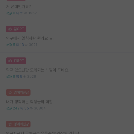
저 꼰대인가요?
0
21
1952
김GPT
연구에서 열심히란 뭔가요 ㅠㅠ
5
13
3921
김GPT
학교 있으닌깐 도테되는 느낌이 드네요.
9
9
2529
명예의전당
내가 생각하는 학생들의 역할
242
35
36804
명예의전당
연구자로서 우여곡절 우울증/불안장애 경험담