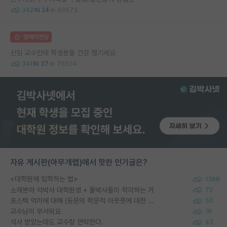
342
24
69573
명예의전당
신임 교수인데 학생분들 건강 챙기세요
341
37
76534
자유 게시판(아무개랩)에서 핫한 인기글은?
<대학원에 입학하는 법>
1388
소재분야 석박사 대학원생 + 물박사들이 착각하는 거
72
포스텍 억까에 대해 (동문의 학문적 아웃풋에 대한 반박)
50
교수님이 무서워요
16
석사 받았는데도 교수랑 연락한다.
43