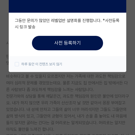
자유 게시판(아무개랩)
그동안 문의가 많았던 레벨업반 설명회를 진행합니다. *사전등록
미국 유학 게시판
시 링크 발송
미국 대학원 합격 후기 게시판
사전 등록하기
시스템에 이상이 있는지 댓글이 안써져서 별개의 글로 남겨요;;
대학원생 모집 게시판
딴얘기지만 연구자들은 사고형 사람들이 많은건지 감정형 사람으로서 항상
대학원 합격 후기 게시판
댓글들이 뾰족뾰족하다는 생각을 합니다. ㅎㅎ
하루 동안 이 컨텐츠 보지 않기
연구실(PI) 홍보 게시판
비슷하다고 볼 수 있을지 모르겠지만 저는 가족에 대한 과도한 책임감으로
여러 심리적 문제를 겪었었는데요. 물론 지금도 집 안에서든 집 밖에서든 다
석박사 채용 정보 게시판
른 사람보다 좀 과도하게 책임감을 느끼는 사람입니다.
임용 정보 게시판
전문가와의 상담을 통해 깨달은건, 과도한 책임감의 원인은 불안에 있더라구
요. 내가 하지 않으면 우리 가족이 산산조각 날 것만 같아서 꽁꽁 부여잡고
학부 인턴 게시판
있었습니다. 내 성에 안차고 그들의 삶이 너무 어리석지만 그들도 그들만의
삶의 방식이 있고, 그들만의 균형이 있어서, 내가 손을 좀 놓아도 내 마음에
취업 게시판
들지 않지만 굴러는 간다는 걸 머리로는 알게되었습니다. 머리로는 알지만
아직도 불안을 느끼긴 합니다.
임용 후기 게시판