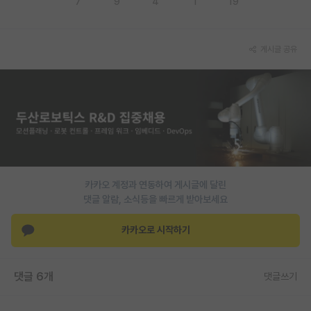
7
9
4
1
19
PI 전용 게시판
인문사회 계열 게시판
게시글 공유
특수/전문대학원 게시판
반도체/AI 게시판
장학금/장학생 게시판
학술 정보 게시판
카카오 계정과 연동하여 게시글에 달린
홍보 게시판
댓글 알람, 소식등을 빠르게 받아보세요
커리어
카카오로 시작하기
유학교육
이벤트
댓글 6개
댓글쓰기
반도체 아카데미