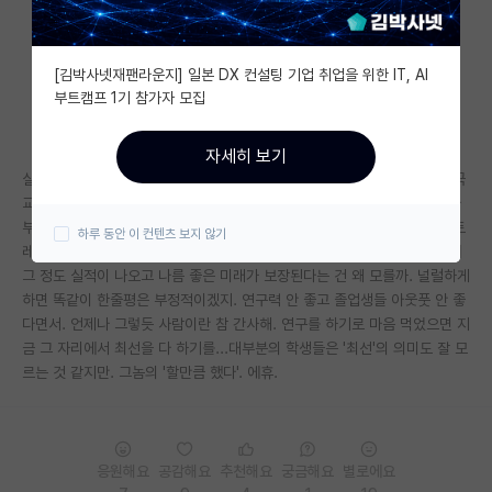
자유 게시판(아무개랩)
[김박사넷재팬라운지] 일본 DX 컨설팅 기업 취업을 위한 IT, AI
미국 유학 게시판
부트캠프 1기 참가자 모집
미국 대학원 합격 후기 게시판
자세히 보기
대학원생 모집 게시판
실적 개쩌는 랩은 많은 경우 부정적인 코멘트로 가득하다. 나는 현직 지거국
교수로서 저런 랩에서 연구했더라면 더 좋은 데 자리잡았을 것 같고 너무나
대학원 합격 후기 게시판
부럽기만한데 학생들은 뭐가 저리 불만일까 싶다. 주말 다 쉬고 편하게 스트
하루 동안 이 컨텐츠 보지 않기
레스 안 받고 연구해도 지금처럼 잘 할 거 같지? 그렇게 빡세게 하기때문에
연구실(PI) 홍보 게시판
그 정도 실적이 나오고 나름 좋은 미래가 보장된다는 건 왜 모를까. 널럴하게
하면 똑같이 한줄평은 부정적이겠지. 연구력 안 좋고 졸업생들 아웃풋 안 좋
석박사 채용 정보 게시판
다면서. 언제나 그렇듯 사람이란 참 간사해. 연구를 하기로 마음 먹었으면 지
금 그 자리에서 최선을 다 하기를...대부분의 학생들은 '최선'의 의미도 잘 모
임용 정보 게시판
르는 것 같지만. 그놈의 '할만큼 했다'. 에휴.
학부 인턴 게시판
취업 게시판
응원해요
공감해요
추천해요
궁금해요
별로에요
임용 후기 게시판