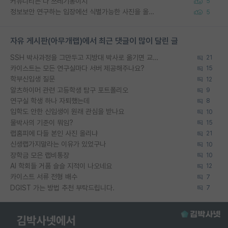
커뮤니티는 다 쓰레기통이지
5
정보보안 연구하는 입장에선 식별가능한 사진을 올리는건 비추이긴함
5
자유 게시판(아무개랩)에서 최근 댓글이 많이 달린 글
SSH 박사과정을 그만두고 지방대 박사로 옮기면 교수의 꿈은 끝일까요?
21
카이스트는 모든 연구실마다 서버 제공해주나요?
15
학부신입생 질문
12
알츠하이머 관련 고등학생 탐구 포트폴리오
9
연구실 학생 하나 자퇴했는데
8
입학도 안한 신입생이 원래 관심을 받나요
10
물박사의 기준이 뭐임?
15
랩홈피에 다들 본인 사진 올리냐
21
신생랩가지말라는 이유가 있었구나
10
장학금 모은 랩비통장
10
AI 학회들 거품 슬슬 지적이 나오네요
12
카이스트 서류 전형 배수
7
DGIST 가는 방법 추천 부탁드립니다.
7