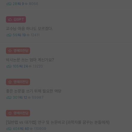
28
9
8066
김GPT
교수님 마음 하나도 모르겠다.
59
19
12411
명예의전당
박사논문 쓰는 엄마 계신가요?
105
24
13220
명예의전당
좋은 논문을 쓰기 위해 필요한 역량
301
12
69987
명예의전당
[일반랩 vs 대가랩] 연구 및 논문비교 (과학자를 꿈꾸는 분들에게)
404
40
110909