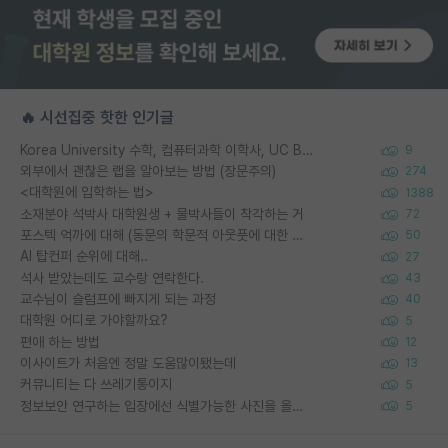
🔥 시선집중 핫한 인기글
Korea University 수학, 컴퓨터과학 이학사, UC Berkeley 산업공학 대학원 공학박사가 되는 것은 쉽지 않겠죠?
9
외부에서 괜찮은 랩을 알아보는 방법 (장문주의)
274
<대학원에 입학하는 법>
1388
소재분야 석박사 대학원생 + 물박사들이 착각하는 거
72
포스텍 억까에 대해 (동문의 학문적 아웃풋에 대한 반박)
50
AI 탑컨퍼 순위에 대해..
27
석사 받았는데도 교수랑 연락한다.
43
교수님이 슬럼프에 빠지게 되는 과정
40
대학원 어디로 가야할까요?
5
편애 하는 방법
12
이사이트가 처음엔 정말 도움많이됐는데
13
커뮤니티는 다 쓰레기통이지
5
정보보안 연구하는 입장에선 식별가능한 사진을 올리는건 비추이긴함
5