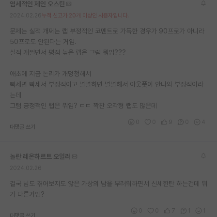
염세적인 제인 오스틴
재팬라운지 🌸
2024.02.26
누적 신고가 20개 이상인 사용자입니다.
문제는 실적 개쩌는 랩 부정적인 코멘트로 가득한 경우가 90프로가 아니라
50프로도 안된다는 거임.
실적 개쩔면서 평점 높은 랩은 그럼 뭐임???
애초에 지금 논리가 개멍청해서
빡세면 빡세서 부정적이고 널널하면 널널해서 아웃풋이 안나와 부정적이라
는데
그럼 긍정적인 랩은 뭐임? ㄷㄷ 꽉찬 오각형 랩도 많은데
0
0
9
0
4
대댓글 쓰기
놀란 레온하르트 오일러
2024.02.26
결국 님도 겪어보지도 않은 가상의 남을 부러워하면서 신세한탄 하는건데 뭐
가 다른거임?
0
0
7
1
1
대댓글 쓰기