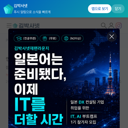
김박사넷
앱으로 보기
닫기
푸시 알림으로 소식을 빠르게
커뮤니티 홈
자유 게시판(아무개랩)
대학원생 모집
연구실 한줄평 보다보면
국내대학원 정보
깜찍한 피보나치
연구실&오픈랩
누적 신고가 50개 이상인 사용자입니다.
커뮤니티
2024.02.25
6
4878
커뮤니티 홈
전체글보기
베스트 게시판
IF 명예의전당