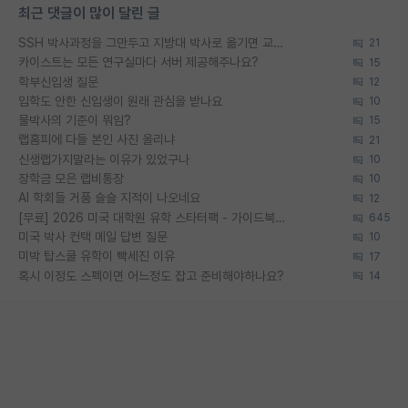
최근 댓글이 많이 달린 글
SSH 박사과정을 그만두고 지방대 박사로 옮기면 교수의 꿈은 끝일까요?
21
카이스트는 모든 연구실마다 서버 제공해주나요?
15
학부신입생 질문
12
입학도 안한 신입생이 원래 관심을 받나요
10
물박사의 기준이 뭐임?
15
랩홈피에 다들 본인 사진 올리냐
21
신생랩가지말라는 이유가 있었구나
10
장학금 모은 랩비통장
10
AI 학회들 거품 슬슬 지적이 나오네요
12
[무료] 2026 미국 대학원 유학 스타터팩 - 가이드북 & 합격자 컨택메일 템플릿
645
미국 박사 컨택 메일 답변 질문
10
미박 탑스쿨 유학이 빡세진 이유
17
혹시 이정도 스펙이면 어느정도 잡고 준비해야하나요?
14