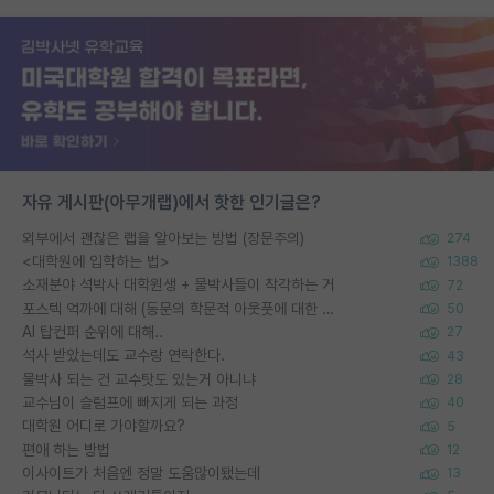
자유 게시판(아무개랩)에서 핫한 인기글은?
외부에서 괜찮은 랩을 알아보는 방법 (장문주의)
274
<대학원에 입학하는 법>
1388
소재분야 석박사 대학원생 + 물박사들이 착각하는 거
72
포스텍 억까에 대해 (동문의 학문적 아웃풋에 대한 반박)
50
AI 탑컨퍼 순위에 대해..
27
석사 받았는데도 교수랑 연락한다.
43
물박사 되는 건 교수탓도 있는거 아니냐
28
교수님이 슬럼프에 빠지게 되는 과정
40
대학원 어디로 가야할까요?
5
편애 하는 방법
12
이사이트가 처음엔 정말 도움많이됐는데
13