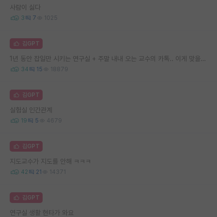
사람이 싫다
3
7
1025
김GPT
1년 동안 잡일만 시키는 연구실 + 주말 내내 오는 교수의 카톡.. 이게 맞을까요
34
15
18879
김GPT
실험실 인간관계
19
5
4679
김GPT
지도교수가 지도를 안해 ㅋㅋㅋ
42
21
14371
김GPT
연구실 생활 현타가 와요