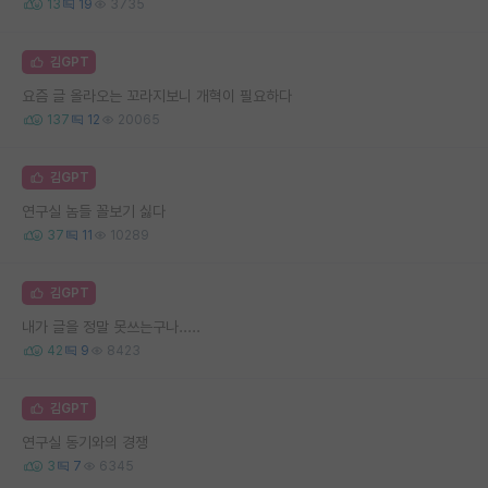
13
19
3735
김GPT
요즘 글 올라오는 꼬라지보니 개혁이 필요하다
137
12
20065
김GPT
연구실 놈들 꼴보기 싫다
37
11
10289
김GPT
내가 글을 정말 못쓰는구나.....
42
9
8423
김GPT
연구실 동기와의 경쟁
3
7
6345