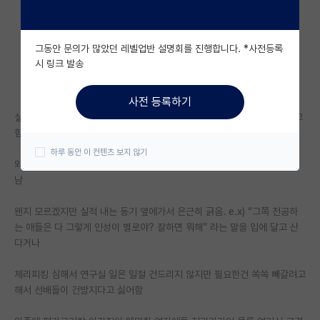
자유 게시판(아무개랩)
그동안 문의가 많았던 레벨업반 설명회를 진행합니다. *사전등록
미국 유학 게시판
시 링크 발송
미국 대학원 합격 후기 게시판
사전 등록하기
대학원생 모집 게시판
실력이 나름 괜찮다고 인정하는데, 어느순간부터 지나치게 남을 가르치려고
함
대학원 합격 후기 게시판
하루 동안 이 컨텐츠 보지 않기
와중에 다른 동기가 실적 나오면 불안해하는게 눈에 보이고 이게 티가 엄청
연구실(PI) 홍보 게시판
남
석박사 채용 정보 게시판
왠지 모르겠지만 실적 내는 동기 옆에가서 은근히 긁음. e.x) “그쪽 전공하
는 애들은 다 그렇게 인성이 별로야? 잘하면 뭐해” 라는 말을 입에 달고 산
임용 정보 게시판
다거나
학부 인턴 게시판
체리피킹 심해서 연구실 일은 일절 건드리지 않지만 필요한건 쏙쏙 빼갈려고
취업 게시판
해서 선배들이 건방지다고 싫어함
임용 후기 게시판