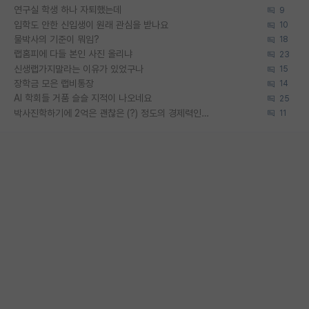
연구실 학생 하나 자퇴했는데
9
입학도 안한 신입생이 원래 관심을 받나요
10
물박사의 기준이 뭐임?
18
랩홈피에 다들 본인 사진 올리냐
23
신생랩가지말라는 이유가 있었구나
15
장학금 모은 랩비통장
14
AI 학회들 거품 슬슬 지적이 나오네요
25
박사진학하기에 2억은 괜찮은 (?) 정도의 경제력인가요
11