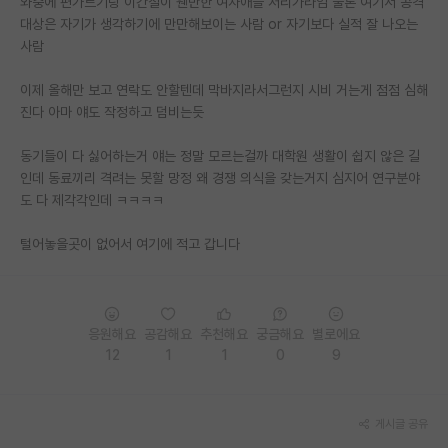
와중에 편가르기랑 이간질이 웬만한 여자애들 저리가라임 물론 여기서 공격
대상은 자기가 생각하기에 만만해보이는 사람 or 자기보다 실적 잘 나오는
PI 전용 게시판
사람
인문사회 계열 게시판
이제 올해만 보고 연락도 안할텐데 막바지라서그런지 시비 거는게 점점 심해
특수/전문대학원 게시판
진다 아마 얘도 작정하고 덤비는듯
반도체/AI 게시판
동기들이 다 싫어하는거 얘는 정말 모르는걸까 대학원 생활이 쉽지 않은 길
인데 동료끼리 격려는 못할 망정 왜 경쟁 의식을 갖는거지 심지어 연구분야
장학금/장학생 게시판
도 다 제각각인데 ㅋㅋㅋㅋ
학술 정보 게시판
털어놓을곳이 없어서 여기에 적고 갑니다
홍보 게시판
커리어
응원해요
공감해요
추천해요
궁금해요
별로에요
유학교육
12
1
1
0
9
이벤트
게시글 공유
반도체 아카데미