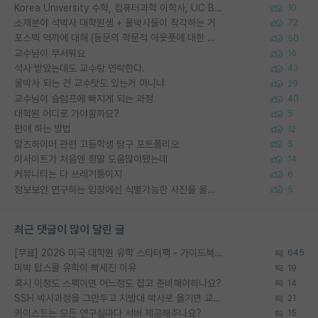
Korea University 수학, 컴퓨터과학 이학사, UC Berkeley 산업공학 대학원 공학박사가 되는 것은 쉽지 않겠죠?
10
소재분야 석박사 대학원생 + 물박사들이 착각하는 거
72
포스텍 억까에 대해 (동문의 학문적 아웃풋에 대한 반박)
50
교수님이 무서워요
16
석사 받았는데도 교수랑 연락한다.
43
물박사 되는 건 교수탓도 있는거 아니냐
29
교수님이 슬럼프에 빠지게 되는 과정
40
대학원 어디로 가야할까요?
5
편애 하는 방법
12
알츠하이머 관련 고등학생 탐구 포트폴리오
5
이사이트가 처음엔 정말 도움많이됐는데
14
커뮤니티는 다 쓰레기통이지
6
정보보안 연구하는 입장에선 식별가능한 사진을 올리는건 비추이긴함
5
최근 댓글이 많이 달린 글
[무료] 2026 미국 대학원 유학 스타터팩 - 가이드북 & 합격자 컨택메일 템플릿
645
미박 탑스쿨 유학이 빡세진 이유
19
혹시 이정도 스펙이면 어느정도 잡고 준비해야하나요?
14
SSH 박사과정을 그만두고 지방대 박사로 옮기면 교수의 꿈은 끝일까요?
21
카이스트는 모든 연구실마다 서버 제공해주나요?
15