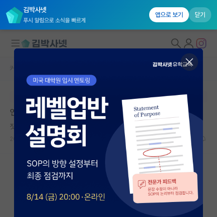
김박사넷
앱으로 보기
닫기
푸시 알림으로 소식을 빠르게
커뮤니티 홈
자유 게시판(아무개랩)
대학원생 모집
본문이 수정되지 않는 박제글입니다.
국내대학원 정보
연구실 동기가 경쟁의식 너무 강해서 불편함
연구실&오픈랩
짓궂은 피에르 페르마
*
커뮤니티
2024.01.30
23
9302
커뮤니티 홈
전체글보기
베스트 게시판
IF 명예의전당