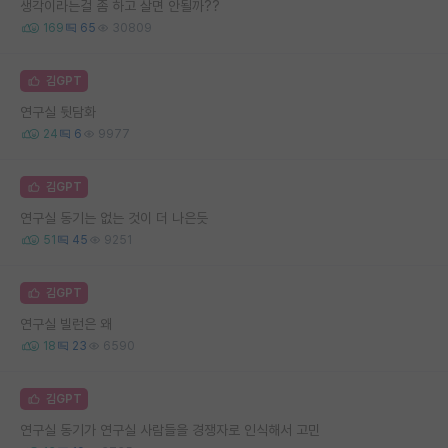
생각이라는걸 좀 하고 살면 안될까??
169
65
30809
김GPT
연구실 뒷담화
24
6
9977
김GPT
연구실 동기는 없는 것이 더 나은듯
51
45
9251
김GPT
연구실 빌런은 왜
18
23
6590
김GPT
연구실 동기가 연구실 사람들을 경쟁자로 인식해서 고민