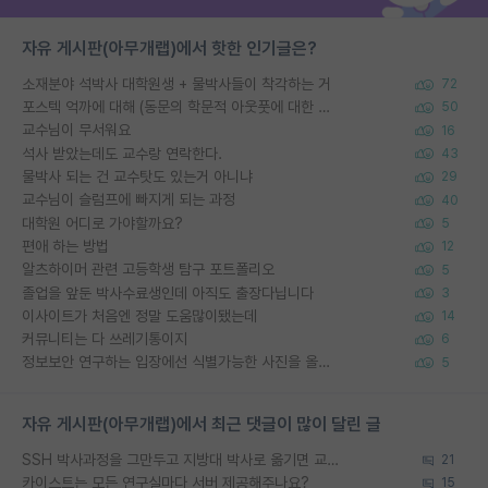
자유 게시판(아무개랩)에서 핫한 인기글은?
소재분야 석박사 대학원생 + 물박사들이 착각하는 거
72
포스텍 억까에 대해 (동문의 학문적 아웃풋에 대한 반박)
50
교수님이 무서워요
16
석사 받았는데도 교수랑 연락한다.
43
물박사 되는 건 교수탓도 있는거 아니냐
29
교수님이 슬럼프에 빠지게 되는 과정
40
대학원 어디로 가야할까요?
5
편애 하는 방법
12
알츠하이머 관련 고등학생 탐구 포트폴리오
5
졸업을 앞둔 박사수료생인데 아직도 출장다닙니다
3
이사이트가 처음엔 정말 도움많이됐는데
14
커뮤니티는 다 쓰레기통이지
6
정보보안 연구하는 입장에선 식별가능한 사진을 올리는건 비추이긴함
5
자유 게시판(아무개랩)에서 최근 댓글이 많이 달린 글
SSH 박사과정을 그만두고 지방대 박사로 옮기면 교수의 꿈은 끝일까요?
21
카이스트는 모든 연구실마다 서버 제공해주나요?
15