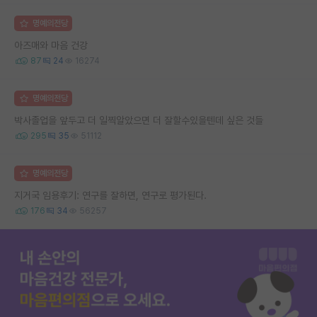
명예의전당
아즈매와 마음 건강
87
24
16274
명예의전당
박사졸업을 앞두고 더 일찍알았으면 더 잘할수있을텐데 싶은 것들
295
35
51112
명예의전당
지거국 임용후기: 연구를 잘하면, 연구로 평가된다.
176
34
56257