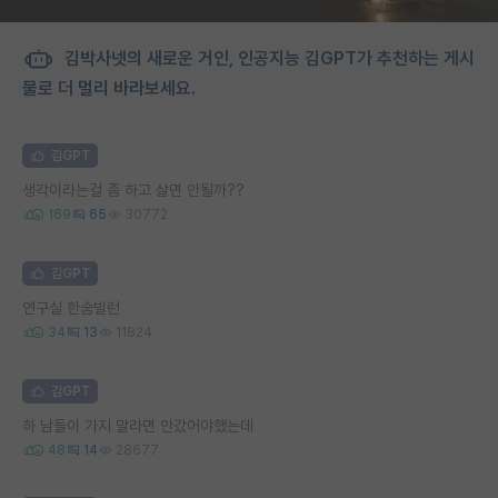
김박사넷의 새로운 거인, 인공지능 김GPT가 추천하는 게시
물로 더 멀리 바라보세요.
김GPT
생각이라는걸 좀 하고 살면 안될까??
169
65
30772
김GPT
연구실 한숨빌런
34
13
11824
김GPT
하 남들이 가지 말라면 안갔어야했는데
48
14
28677