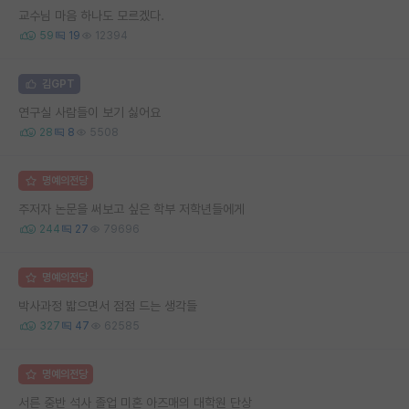
교수님 마음 하나도 모르겠다.
59
19
12394
김GPT
연구실 사람들이 보기 싫어요
28
8
5508
명예의전당
주저자 논문을 써보고 싶은 학부 저학년들에게
244
27
79696
명예의전당
박사과정 밟으면서 점점 드는 생각들
327
47
62585
명예의전당
서른 중반 석사 졸업 미혼 아즈매의 대학원 단상