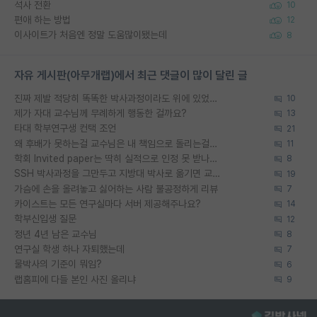
석사 전환
10
편애 하는 방법
12
이사이트가 처음엔 정말 도움많이됐는데
8
자유 게시판(아무개랩)에서 최근 댓글이 많이 달린 글
진짜 제발 적당히 똑똑한 박사과정이라도 위에 있었으면..
10
제가 자대 교수님께 무례하게 행동한 걸까요?
13
타대 학부연구생 컨택 조언
21
왜 후배가 못하는걸 교수님은 내 책임으로 돌리는걸까요?
11
학회 Invited paper는 딱히 실적으로 인정 못 받나요?
8
SSH 박사과정을 그만두고 지방대 박사로 옮기면 교수의 꿈은 끝일까요?
19
가슴에 손을 올려놓고 싫어하는 사람 불공정하게 리뷰
7
카이스트는 모든 연구실마다 서버 제공해주나요?
14
학부신입생 질문
12
정년 4년 남은 교수님
8
연구실 학생 하나 자퇴했는데
7
물박사의 기준이 뭐임?
6
랩홈피에 다들 본인 사진 올리냐
9