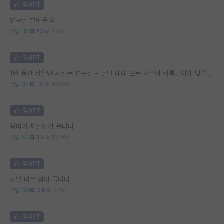
김GPT
연구실 빌런은 왜
18
23
6581
김GPT
1년 동안 잡일만 시키는 연구실 + 주말 내내 오는 교수의 카톡.. 이게 맞을까요
34
15
18865
김GPT
왕따가 체질인가 봅니다
51
33
10265
김GPT
정말 너무 힘이 듭니다
39
24
7254
김GPT