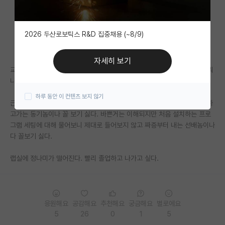
자유 게시판(아무개랩)
2026 두산로보틱스 R&D 집중채용 (~8/9)
미국 유학 게시판
미국 대학원 합격 후기 게시판
자세히 보기
교수님은 좋은분이다. 동기들 중에도 맘이 맞는 동기가 있다. 전공실력은 뭐
대학원생 모집 게시판
나름 괜찮댄다.
하루 동안 이 컨텐츠 보지 않기
대학원 합격 후기 게시판
근데 선배랍시고 심부름 시키고 놀리면서 짬질하는 놈들이나, 제 할 말만 하
고가는 동기놈이나 꼴 보기 싫다. 바쁜거는 이해되지만 처음 설치하는 프로
연구실(PI) 홍보 게시판
그램 세팅에 대해 물어보니 제대로 들어보지 않고 짜증부터 내는 선배놈이나
다 꼴보기 싫다.
석박사 채용 정보 게시판
랩실에 정나미가 떨어진다. 빨리 졸업하고 나가고 싶다.
임용 정보 게시판
학부 인턴 게시판
취업 게시판
응원해요
공감해요
추천해요
궁금해요
별로에요
5
26
0
1
5
임용 후기 게시판