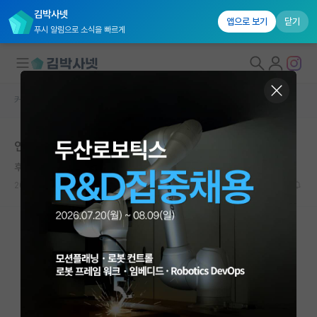
김박사넷
앱으로 보기
닫기
푸시 알림으로 소식을 빠르게
커뮤니티 홈
자유 게시판(아무개랩)
대학원생 모집
연구실 놈들 꼴보기 싫다
국내대학원 정보
후회하는 알렉산더 플레밍
연구실&오픈랩
2024.05.06
11
10284
커뮤니티
커뮤니티 홈
전체글보기
베스트 게시판
IF 명예의전당