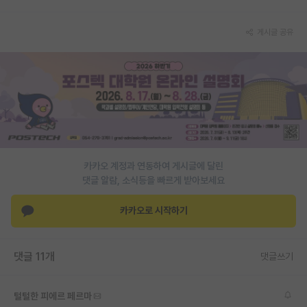
PI 전용 게시판
게시글 공유
인문사회 계열 게시판
특수/전문대학원 게시판
반도체/AI 게시판
장학금/장학생 게시판
학술 정보 게시판
카카오 계정과 연동하여 게시글에 달린
댓글 알람, 소식등을 빠르게 받아보세요
홍보 게시판
카카오로 시작하기
커리어
유학교육
댓글 11개
댓글쓰기
이벤트
반도체 아카데미
털털한 피에르 페르마