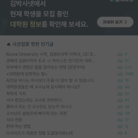
🔥 시선집중 핫한 인기글
Korea University 수학, 컴퓨터과학 이학사, UC Berkeley 산업공학 대학원 공학박사가 되는 것은 쉽지 않겠죠?
6
경북대 컴퓨터학부 4.4 -> 카이스트 전기전자 석박사통합과정 합격
21
외부에서 괜찮은 랩을 알아보는 방법 (장문주의)
273
<대학원에 입학하는 법>
1388
AI전공 박사는 의사보다 돈을 더 많이 벌 수 있습니다.
16
대학원생들은 왜 교수님께 감사해야 하나요?
49
학위의 가치
20
석사 받았는데도 교수랑 연락한다.
42
물박사 되는 건 교수탓도 있는거 아니냐
28
교수님이 슬럼프에 빠지게 되는 과정
38
석사 전환
10
편애 하는 방법
12
이사이트가 처음엔 정말 도움많이됐는데
8