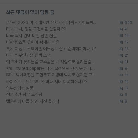
최근 댓글이 많이 달린 글
[무료] 2026 미국 대학원 유학 스타터팩 - 가이드북 & 합격자 컨택메일 템플릿
643
미국 박사, 정말 도전해볼 만할까요?
9
미국 박사 컨택 메일 답변 질문
10
미박 탑스쿨 유학이 빡세진 이유
17
혹시 이정도 스펙이면 어느정도 잡고 준비해야하나요?
13
타대 학부연구생 컨택 조언
21
왜 후배가 못하는걸 교수님은 내 책임으로 돌리는걸까요?
11
학회 Invited paper는 딱히 실적으로 인정 못 받나요?
8
SSH 박사과정을 그만두고 지방대 박사로 옮기면 교수의 꿈은 끝일까요?
19
카이스트는 모든 연구실마다 서버 제공해주나요?
14
학부신입생 질문
12
정년 4년 남은 교수님
8
랩홈피에 다들 본인 사진 올리냐
9