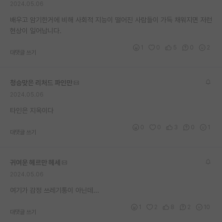
2024.05.06
재팬라운지 🌸
배우고 암기한거에 비해 사회적 지능이 떨어진 사람들이 가득 채워지면 저런
현상이 일어납니다.
1
0
5
0
2
대댓글 쓰기
청승맞은 리처드 파인만
2024.05.06
타인은 지옥이다
0
0
3
0
1
대댓글 쓰기
귀여운 헤르만 헤세
2024.05.06
여기가 감정 쓰레기통이 아닌데...
1
2
8
2
10
대댓글 쓰기