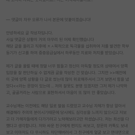
PI 전용 게시판
— 댓글이 자꾸 오류가 나서 본문에 덧붙이겠습니다!
인문사회 계열 게시판
안녕하세요 글 작성자입니다.
특수/전문대학원 게시판
사실 댓글은 상황이 거의 마무리 된 어제 확인했습니다
반도체/AI 게시판
해당 글을 올리고 직후에 ㅈㅅ목적으로 독극물을 섭취하여 저를 발견한 학부
동기가 신고를 하여 중증응급실에서 하루동안 치료와 처치를 받았습니다.
장학금/장학생 게시판
제가 글을 올릴 때에 정말 너무 힘들고 정신이 아득할 정도의 상태여서 양쪽
학술 정보 게시판
입장을 잘 판단하실 수 없게끔 글을 작성한 건 맞습니다. 그치만 >>예전에
이 곳에 양쪽 상황을 다 글로 썼는데 많이 위로해주셔서 그거 보면서 힘을 냈
홍보 게시판
었다<<라는 문장이 있는데 .. 저의 잘못도 분명 있겠지만 그저 제가 나약하
고, 골골거리는 사람으로 표현하셔서 마음이 또 많이 안 좋았습니다.
커리어
유학교육
교수님께는 이전에도 해당 일로 말씀 드렸었고 교수님 자체가 항상 알아서
해결해라 주의의 분이시기때문에 당시에도 심각성을 느끼지 않으시고 저보
이벤트
고 더 가해자들에게 다가가려고 노력해보라고만 하셨습니다. 저는 최선을 다
했다고 생각합니다. 저와 싸운 친구에게 편지도 써보고, 장문의 카톡도 보내
반도체 아카데미
보고 이마저도 다 무시하도 차단해버려서 그 친구에게 얼굴 보고 면대면으로