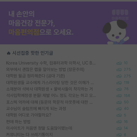
🔥 시선집중 핫한 인기글
Korea University 수학, 컴퓨터과학 이학사, UC Berkeley 산업공학 대학원 공학박사가 되는 것은 쉽지 않겠죠?
10
외부에서 괜찮은 랩을 알아보는 방법 (장문주의)
275
대학원 월급 정리해준다 (공대 기준)
275
대학원생들 교수에게 가스라이팅 당한 것은 이해가 갑니다. 안타깝네요.
119
소재분야 석박사 대학원생 + 물박사들이 착각하는 거
76
석사입학예정생 분들! 제발 어느 정도 각오는 하고 오세요.
156
포스텍 억까에 대해 (동문의 학문적 아웃풋에 대한 반박)
50
교수님이 슬럼프에 빠지게 되는 과정
40
대학원 어디로 가야할까요?
5
편애 하는 방법
16
이사이트가 처음엔 정말 도움많이됐는데
14
커뮤니티는 다 쓰레기통이지
6