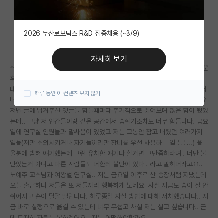
자유 게시판(아무개랩)
2026 두산로보틱스 R&D 집중채용 (~8/9)
미국 유학 게시판
미국 대학원 합격 후기 게시판
자세히 보기
석사 과정생입니다. 이전에도 여기 글을 썼었는데.. 같은 연구실 동기와 싸운
대학원생 모집 게시판
후 연구실 내에서 9개월째 왕따 비슷하게 지내고 있습니다. 다행히 연구실
내에 남자친구가 있어 남자친구가 저를 많이 보살펴 줍니다. 그래서 힘 내서
하루 동안 이 컨텐츠 보지 않기
대학원 합격 후기 게시판
버텨서 졸업하려고 했는데.. 너무 힘듭니다.. 교수님께 말해도 소용없었어요
저번 글에 남겨주신 댓글들 힘들때마다 주기적으로 읽어보며 많은 힘이 됐었
연구실(PI) 홍보 게시판
는데.. 그냥 저 인간들이랑 같은 공간에서 숨쉬기조차도 너무 힘듭니다. 금요
일에 연구실 인원들과 말싸움이 있었고 저는 그동안 참고 버텼던 여러가지
석박사 채용 정보 게시판
일들(저만 소외시키거나 자기들끼리만 장비를 우선 사용하는 일 등등..) 을
울분에 받혀 얘기했는데 그런 유치한 얘기나 할거면 그만좀하라며.. 너만 불
임용 정보 게시판
만있는거 아니고 다른 사람들도 너한테 불만이 있다.. 라고 말하더라고요..
학부 인턴 게시판
노예주 교스님과 여왕벌 연구실.. 저는 금요일 이후로 산 송장처럼 지냈는데
오늘 출근하니 저들은 또 저들끼리 행복하게 노네요. 사실 지금도 숨이 잘 안
취업 게시판
쉬어지고 손이 달달 떨립니다. 하루종일 자살 방법에 대해 서치했습니다.. 지
금 바로 실행으로 옮길 수 있는데 너무 무섭고 사실 저는 살고 싶습니다.. 근
임용 후기 게시판
데 도저히 자퇴는 못하겠어요.. 저는 어떡해야할까요..