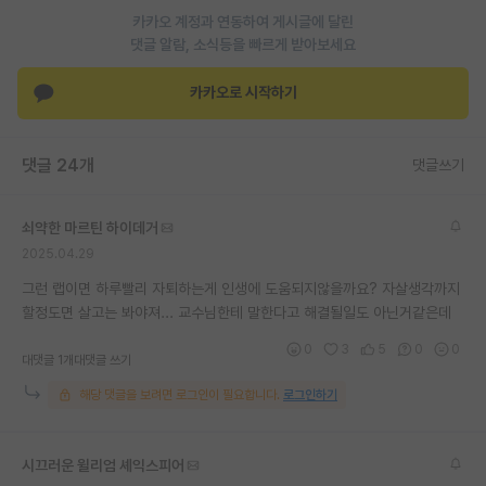
카카오 계정과 연동하여 게시글에 달린
댓글 알람, 소식등을 빠르게 받아보세요
카카오로 시작하기
댓글 24개
댓글쓰기
쇠약한 마르틴 하이데거
2025.04.29
그런 랩이면 하루빨리 자퇴하는게 인생에 도움되지않을까요? 자살생각까지
할정도면 살고는 봐야져... 교수님한테 말한다고 해결될일도 아닌거같은데
0
3
5
0
0
대댓글 1개
대댓글 쓰기
해당 댓글을 보려면 로그인이 필요합니다.
로그인하기
시끄러운 윌리엄 셰익스피어