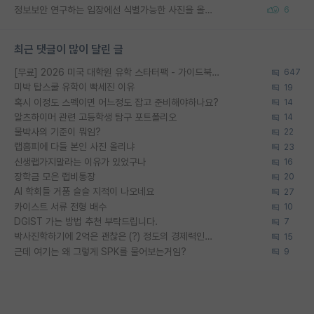
정보보안 연구하는 입장에선 식별가능한 사진을 올리는건 비추이긴함
6
최근 댓글이 많이 달린 글
[무료] 2026 미국 대학원 유학 스타터팩 - 가이드북 & 합격자 컨택메일 템플릿
647
미박 탑스쿨 유학이 빡세진 이유
19
혹시 이정도 스펙이면 어느정도 잡고 준비해야하나요?
14
알츠하이머 관련 고등학생 탐구 포트폴리오
14
물박사의 기준이 뭐임?
22
랩홈피에 다들 본인 사진 올리냐
23
신생랩가지말라는 이유가 있었구나
16
장학금 모은 랩비통장
20
AI 학회들 거품 슬슬 지적이 나오네요
27
카이스트 서류 전형 배수
10
DGIST 가는 방법 추천 부탁드립니다.
7
박사진학하기에 2억은 괜찮은 (?) 정도의 경제력인가요
15
근데 여기는 왜 그렇게 SPK를 물어보는거임?
9