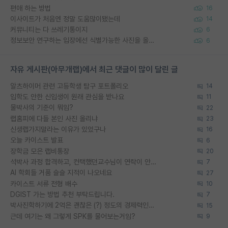
편애 하는 방법
16
이사이트가 처음엔 정말 도움많이됐는데
14
커뮤니티는 다 쓰레기통이지
6
정보보안 연구하는 입장에선 식별가능한 사진을 올리는건 비추이긴함
6
자유 게시판(아무개랩)에서 최근 댓글이 많이 달린 글
알츠하이머 관련 고등학생 탐구 포트폴리오
14
입학도 안한 신입생이 원래 관심을 받나요
11
물박사의 기준이 뭐임?
22
랩홈피에 다들 본인 사진 올리냐
23
신생랩가지말라는 이유가 있었구나
16
오늘 카이스트 발표
6
장학금 모은 랩비통장
20
석박사 과정 합격하고, 컨택했던교수님이 연락이 안됩니다...
7
AI 학회들 거품 슬슬 지적이 나오네요
27
카이스트 서류 전형 배수
10
DGIST 가는 방법 추천 부탁드립니다.
7
박사진학하기에 2억은 괜찮은 (?) 정도의 경제력인가요
15
근데 여기는 왜 그렇게 SPK를 물어보는거임?
9