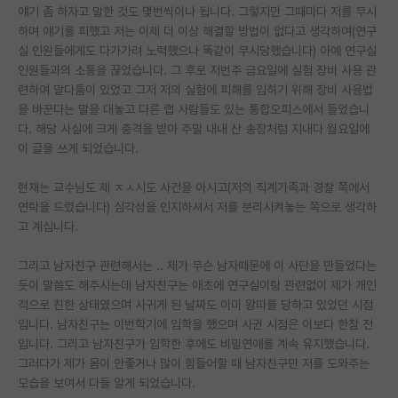
얘기 좀 하자고 말한 것도 몇번씩이나 됩니다. 그렇지만 그때마다 저를 무시
재팬라운지 🌸
하며 얘기를 피했고 저는 이제 더 이상 해결할 방법이 없다고 생각하여(연구
실 인원들에게도 다가가려 노력했으나 똑같이 무시당했습니다) 아예 연구실
인원들과의 소통을 끊었습니다. 그 후로 저번주 금요일에 실험 장비 사용 관
련하여 말다툼이 있었고 그저 저의 실험에 피해를 입히기 위해 장비 사용법
을 바꾼다는 말을 대놓고 다른 랩 사람들도 있는 통합오피스에서 들었습니
다. 해당 사실에 크게 충격을 받아 주말 내내 산 송장처럼 지내다 월요일에
이 글을 쓰게 되었습니다.
현재는 교수님도 제 ㅈㅅ시도 사건을 아시고(저의 직계가족과 경찰 쪽에서
연락을 드렸습니다) 심각성을 인지하셔서 저를 분리시켜놓는 쪽으로 생각하
고 계십니다.
그리고 남자친구 관련해서는 .. 제가 무슨 남자때문에 이 사단을 만들었다는
듯이 말씀도 해주시는데 남자친구는 애초에 연구실이랑 관련없이 제가 개인
적으로 친한 상태였으며 사귀게 된 날짜도 이미 왕따를 당하고 있었던 시점
입니다. 남자친구는 이번학기에 입학을 했으며 사귄 시점은 이보다 한참 전
입니다. 그리고 남자친구가 입학한 후에도 비밀연애를 계속 유지했습니다.
그러다가 제가 몸이 안좋거나 많이 힘들어할 때 남자친구만 저를 도와주는
모습을 보여서 다들 알게 되었습니다.