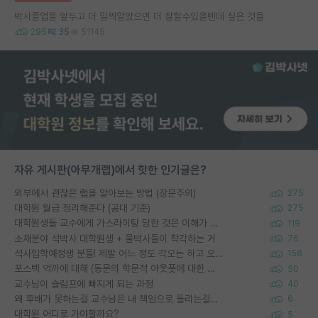
박사졸업을 앞두고 더 일찍알았으면 더 잘할수있을텐데 싶은 것들
295
35
51145
자유 게시판(아무개랩)에서 핫한 인기글은?
외부에서 괜찮은 랩을 알아보는 방법 (장문주의)
275
대학원 월급 정리해준다 (공대 기준)
275
대학원생들 교수에게 가스라이팅 당한 것은 이해가 갑니다. 안타깝네요.
119
소재분야 석박사 대학원생 + 물박사들이 착각하는 거
76
석사입학예정생 분들! 제발 어느 정도 각오는 하고 오세요.
156
포스텍 억까에 대해 (동문의 학문적 아웃풋에 대한 반박)
50
교수님이 슬럼프에 빠지게 되는 과정
40
왜 후배가 못하는걸 교수님은 내 책임으로 돌리는걸까요?
6
대학원 어디로 가야할까요?
5