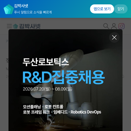
김박사넷
앱으로 보기
닫기
푸시 알림으로 소식을 빠르게
커뮤니티 홈
자유 게시판(아무개랩)
대학원생 모집
정말 너무 힘이 듭니다
국내대학원 정보
낙천적인 어니스트 헤밍웨이
연구실&오픈랩
2025.04.28
24
7271
커뮤니티
커뮤니티 홈
전체글보기
베스트 게시판
IF 명예의전당