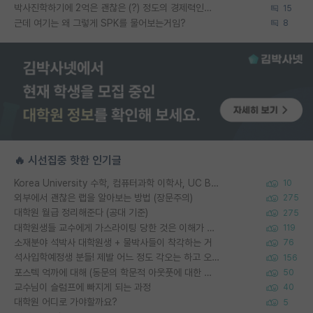
박사진학하기에 2억은 괜찮은 (?) 정도의 경제력인가요
15
근데 여기는 왜 그렇게 SPK를 물어보는거임?
8
🔥 시선집중 핫한 인기글
Korea University 수학, 컴퓨터과학 이학사, UC Berkeley 산업공학 대학원 공학박사가 되는 것은 쉽지 않겠죠?
10
외부에서 괜찮은 랩을 알아보는 방법 (장문주의)
275
대학원 월급 정리해준다 (공대 기준)
275
대학원생들 교수에게 가스라이팅 당한 것은 이해가 갑니다. 안타깝네요.
119
소재분야 석박사 대학원생 + 물박사들이 착각하는 거
76
석사입학예정생 분들! 제발 어느 정도 각오는 하고 오세요.
156
포스텍 억까에 대해 (동문의 학문적 아웃풋에 대한 반박)
50
교수님이 슬럼프에 빠지게 되는 과정
40
대학원 어디로 가야할까요?
5