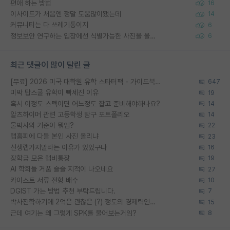
편애 하는 방법
16
이사이트가 처음엔 정말 도움많이됐는데
14
커뮤니티는 다 쓰레기통이지
6
정보보안 연구하는 입장에선 식별가능한 사진을 올리는건 비추이긴함
6
최근 댓글이 많이 달린 글
[무료] 2026 미국 대학원 유학 스타터팩 - 가이드북 & 합격자 컨택메일 템플릿
647
미박 탑스쿨 유학이 빡세진 이유
19
혹시 이정도 스펙이면 어느정도 잡고 준비해야하나요?
14
알츠하이머 관련 고등학생 탐구 포트폴리오
14
물박사의 기준이 뭐임?
22
랩홈피에 다들 본인 사진 올리냐
23
신생랩가지말라는 이유가 있었구나
16
장학금 모은 랩비통장
19
AI 학회들 거품 슬슬 지적이 나오네요
27
카이스트 서류 전형 배수
10
DGIST 가는 방법 추천 부탁드립니다.
7
박사진학하기에 2억은 괜찮은 (?) 정도의 경제력인가요
15
근데 여기는 왜 그렇게 SPK를 물어보는거임?
8