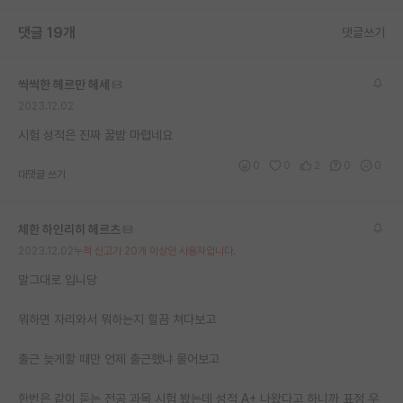
재팬라운지 🌸
댓글 19개
댓글쓰기
씩씩한 헤르만 헤세
2023.12.02
시험 성적은 진짜 꿀밤 마렵네요
0
0
2
0
0
대댓글 쓰기
체한 하인리히 헤르츠
2023.12.02
누적 신고가 20개 이상인 사용자입니다.
말그대로 입니당
뭐하면 자리와서 뭐하는지 힐끔 쳐다보고
출근 늦게할 때만 언제 출근했냐 물어보고
한번은 같이 듣는 전공 과목 시험 봤는데 성적 A+ 나왔다고 하니까 표정 우