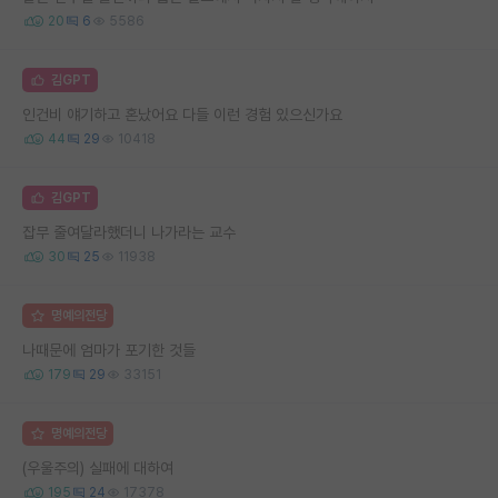
20
6
5586
김GPT
인건비 얘기하고 혼났어요 다들 이런 경험 있으신가요
44
29
10418
김GPT
잡무 줄여달라했더니 나가라는 교수
30
25
11938
명예의전당
나때문에 엄마가 포기한 것들
179
29
33151
명예의전당
(우울주의) 실패에 대하여
195
24
17378