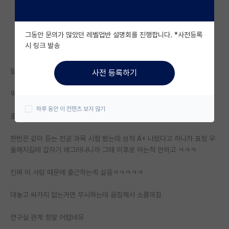
자유 게시판(아무개랩)
그동안 문의가 많았던 레벨업반 설명회를 진행합니다. *사전등록
미국 유학 게시판
시 링크 발송
미국 대학원 합격 후기 게시판
말그대로 입니당
사전 등록하기
대학원생 모집 게시판
뭐하면 자리와서 뭐하는지 힐끔 쳐다보고
대학원 합격 후기 게시판
하루 동안 이 컨텐츠 보지 않기
출근 늦게할 때만 언제 출근했냐 물어보고
연구실(PI) 홍보 게시판
한번은 같이 듣는 전공 과목 시험 봤는데 성적 A+ 나왔다고 하니까 표정 우
석박사 채용 정보 게시판
울해지길래 갑자기 왜그러냐니까 그때 이후로 아는척 안하고 ㅋㅋㅋ
임용 정보 게시판
진짜 이 사람 때문에 출근하는게 싫음ㅋㅋㅋㅋㅋ
학부 인턴 게시판
대놓고 싸가지 없는거면 무시하는데 음침해서 소름끼침
취업 게시판
연구실 관계 정말 어렵네유
임용 후기 게시판