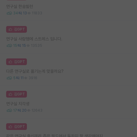
연구실 한숨빌런
34
13
11833
김GPT
연구실 사람땜에 스트레스 입니다.
15
15
13535
김GPT
다른 연구실로 옮기는게 맞을까요?
5
11
3916
김GPT
연구실 지각생
17
20
12643
김GPT
같은 연구실 출신끼리 좁은 필드에서 독차지 할 생각해야지