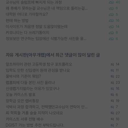
교수님이 슬럼프에 빠지게 되는 과정
40
왜 후배가 못하는걸 교수님은 내 책임으로 돌리는걸까요?
6
대학원 어디로 가야할까요?
5
편애 하는 방법
16
이사이트가 처음엔 정말 도움많이됐는데
14
커뮤니티는 다 쓰레기통이지
6
정보보안 연구하는 입장에선 식별가능한 사진을 올리는건 비추이긴함
6
자유 게시판(아무개랩)에서 최근 댓글이 많이 달린 글
알츠하이머 관련 고등학생 탐구 포트폴리오
14
입학도 안한 신입생이 원래 관심을 받나요
11
물박사의 기준이 뭐임?
22
랩홈피에 다들 본인 사진 올리냐
23
신생랩가지말라는 이유가 있었구나
16
오늘 카이스트 발표
6
장학금 모은 랩비통장
19
석박사 과정 합격하고, 컨택했던교수님이 연락이 안됩니다...
7
AI 학회들 거품 슬슬 지적이 나오네요
27
카이스트 서류 전형 배수
10
DGIST 가는 방법 추천 부탁드립니다.
7