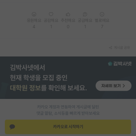
PI 전용 게시판
응원해요
공감해요
추천해요
궁금해요
별로에요
인문사회 계열 게시판
4
1
0
1
7
특수/전문대학원 게시판
반도체/AI 게시판
게시글 공유
장학금/장학생 게시판
학술 정보 게시판
홍보 게시판
커리어
유학교육
카카오 계정과 연동하여 게시글에 달린
댓글 알람, 소식등을 빠르게 받아보세요
이벤트
카카오로 시작하기
반도체 아카데미