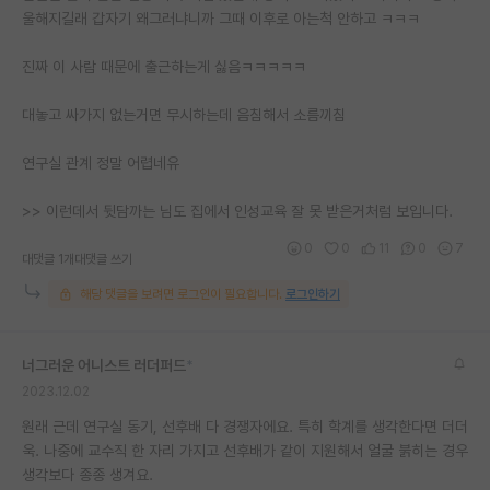
울해지길래 갑자기 왜그러냐니까 그때 이후로 아는척 안하고 ㅋㅋㅋ
진짜 이 사람 때문에 출근하는게 싫음ㅋㅋㅋㅋㅋ
대놓고 싸가지 없는거면 무시하는데 음침해서 소름끼침
연구실 관계 정말 어렵네유
>> 이런데서 뒷담까는 님도 집에서 인성교육 잘 못 받은거처럼 보입니다.
0
0
11
0
7
대댓글 1개
대댓글 쓰기
해당 댓글을 보려면 로그인이 필요합니다.
로그인하기
너그러운 어니스트 러더퍼드
*
2023.12.02
원래 근데 연구실 동기, 선후배 다 경쟁자에요. 특히 학계를 생각한다면 더더
욱. 나중에 교수직 한 자리 가지고 선후배가 같이 지원해서 얼굴 붉히는 경우
생각보다 종종 생겨요.