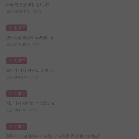
다들 연구실 생활 힘드니?
36
11
4303
김GPT
연구실을 옮길까 고민됩니다.
17
10
4017
김GPT
놀다가 다시 연구실 나가니까
9
8
6779
김GPT
저.. 다시 시작할 수 있을까요
8
1
3668
김GPT
일은 안 가르쳐주는 연구실.. 연구실을 변경해야 할까요?