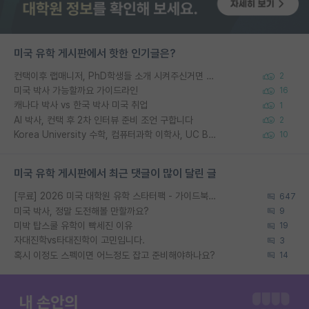
미국 유학 게시판에서 핫한 인기글은?
컨택이후 랩매니저, PhD학생들 소개 시켜주신거면 거의 컨펌에 가깝나요?
2
미국 박사 가능할까요 가이드라인
16
캐나다 박사 vs 한국 박사 미국 취업
1
AI 박사, 컨택 후 2차 인터뷰 준비 조언 구합니다
2
Korea University 수학, 컴퓨터과학 이학사, UC Berkeley 산업공학 대학원 공학박사가 되는 것은 쉽지 않겠죠?
10
미국 유학 게시판에서 최근 댓글이 많이 달린 글
[무료] 2026 미국 대학원 유학 스타터팩 - 가이드북 & 합격자 컨택메일 템플릿
647
미국 박사, 정말 도전해볼 만할까요?
9
미박 탑스쿨 유학이 빡세진 이유
19
자대진학vs타대진학이 고민입니다.
3
혹시 이정도 스펙이면 어느정도 잡고 준비해야하나요?
14