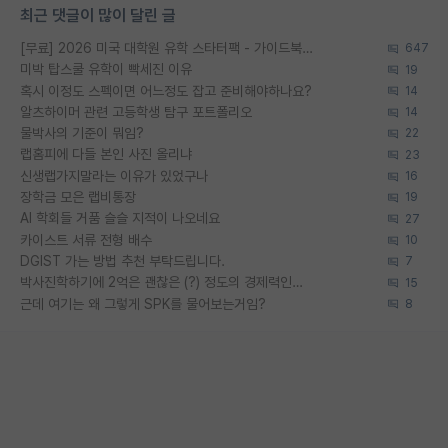
최근 댓글이 많이 달린 글
[무료] 2026 미국 대학원 유학 스타터팩 - 가이드북 & 합격자 컨택메일 템플릿
647
미박 탑스쿨 유학이 빡세진 이유
19
혹시 이정도 스펙이면 어느정도 잡고 준비해야하나요?
14
알츠하이머 관련 고등학생 탐구 포트폴리오
14
물박사의 기준이 뭐임?
22
랩홈피에 다들 본인 사진 올리냐
23
신생랩가지말라는 이유가 있었구나
16
장학금 모은 랩비통장
19
AI 학회들 거품 슬슬 지적이 나오네요
27
카이스트 서류 전형 배수
10
DGIST 가는 방법 추천 부탁드립니다.
7
박사진학하기에 2억은 괜찮은 (?) 정도의 경제력인가요
15
근데 여기는 왜 그렇게 SPK를 물어보는거임?
8