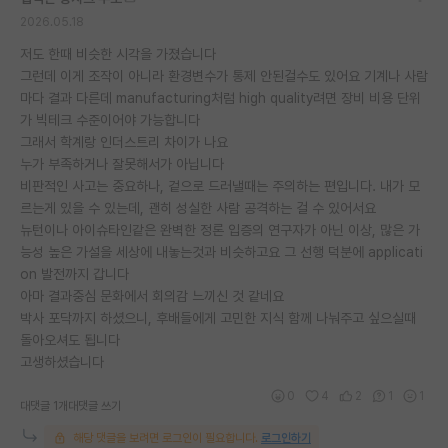
2026.05.18
저도 한때 비슷한 시각을 가졌습니다
그런데 이게 조작이 아니라 환경변수가 통제 안된걸수도 있어요 기계나 사람
마다 결과 다른데 manufacturing처럼 high quality려면 장비 비용 단위
가 빅테크 수준이어야 가능합니다
그래서 학계랑 인더스트리 차이가 나요
누가 부족하거나 잘못해서가 아닙니다
비판적인 사고는 중요하나, 겉으로 드러낼때는 주의하는 편입니다. 내가 모
르는게 있을 수 있는데, 괜히 성실한 사람 공격하는 걸 수 있어서요
뉴턴이나 아이슈타인같은 완벽한 정론 입증의 연구자가 아닌 이상, 많은 가
능성 높은 가설을 세상에 내놓는것과 비슷하고요 그 선행 덕분에 applicati
on 발전까지 갑니다
아마 결과중심 문화에서 회의감 느끼신 것 같네요
박사 포닥까지 하셨으니, 후배들에게 고민한 지식 함께 나눠주고 싶으실때
돌아오셔도 됩니다
고생하셨습니다
0
4
2
1
1
대댓글 1개
대댓글 쓰기
해당 댓글을 보려면 로그인이 필요합니다.
로그인하기