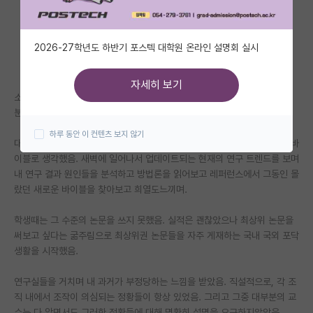
자유 게시판(아무개랩)
2026-27학년도 하반기 포스텍 대학원 온라인 설명회 실시
미국 유학 게시판
미국 대학원 합격 후기 게시판
자세히 보기
소속을 많이 옮긴 포닥임
대학원생 모집 게시판
분야는 따로 밝히긴 두려우나 논문이 잘나오는 분야임
하루 동안 이 컨텐츠 보지 않기
대학원 합격 후기 게시판
대학원생땐 네이처 사이언스 본지 자매지가 나에겐 매우 신성시 여겨지는 바
이블로 생각했음. 새벽에 일어나서 업데이트되는 현재의 연구 트렌드를 보며
연구실(PI) 홍보 게시판
내 연구 결과 원인들을 분석하고 방법론을 읽어보고 레퍼런스에서 그동인 몰
랐던 새로운 바이블을 찾아보고 희열도느끼며.
석박사 채용 정보 게시판
학생때는 그 수준의 논문을 쓰지 못했음. 실적은 괜찮았으나 최상위 논문을
임용 정보 게시판
써보고 싶다는 굶주림으로 최상위권 논문들을 자주 게재하는 국내 국외 포닥
학부 인턴 게시판
생활을 시작했음.
취업 게시판
연구실들을 거치며 내 과거가 부정당하는 느낌을 받았음. 직설적으로, 각 조
직 내에서 조작이 의심되는 정황들이 항상 있었음. 그리고 그중 대부분의 교
임용 후기 게시판
수는 다 알면서도 그러한 정황들에 대해 명확히 설명을 요구하지않았음.