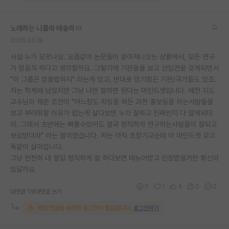
노래하는 니콜라 테슬라
2026.05.18
사실 누가 모르나요. 요즘같이 논문들이 쏟아져나오는 상황에서, 모든 연구
가 믿음직 하다고 생각할까요. 그렇기에 기관들을 보고 선입견을 갖게되면서
"이 그룹은 믿을법하지" 라는게 있고, 반대로 믿기힘든 기관/국가들도 있죠.
저는 학계에 남았지만 그냥 나만 잘하면 된다는 마인드셋입니다. 예전 지도
교수님이 해준 조언이 "어느정도 치팅을 하든 과한 홍보등을 하는사람들을
보고 부러워할 이유가 없는게 살다보면 누가 잘하고 진짜인지 다 알게되더
라. 그래서 초반에는 빠를수있어도 결국 정직하게 연구하는사람들이 잘되고
보상받더라" 라는 말이였습니다. 저는 아직 초창기교순데 이 마인드셋 갖고
똑같이 살아갑니다.
그냥 천천히 내 할일 정직하게 잘 하다보면 태뉴어받고 인정받을거란 확신이
있달까요
0
1
4
0
0
대댓글 1개
대댓글 쓰기
해당 댓글을 보려면 로그인이 필요합니다.
로그인하기