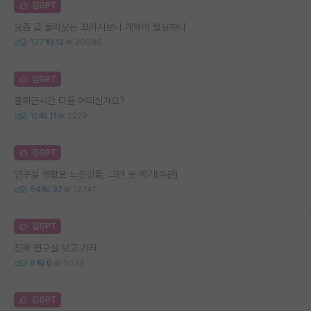
김GPT
요즘 글 올라오는 꼬라지보니 개혁이 필요하다
137
12
20080
김GPT
출퇴근시간 다들 어떠신가요?
12
11
2229
김GPT
연구실 생활로 느낀것들, 그만 둔 계기(주관)
54
32
12741
김GPT
진짜 연구실 보고 가라
8
6
5023
김GPT