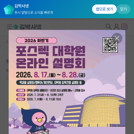
김박사넷
앱으로 보기
닫기
푸시 알림으로 소식을 빠르게
커뮤니티 홈
미국 유학 게시판
대학원생 모집
학계를 떠나며
국내대학원 정보
체한 레온하르트 오일러
연구실&오픈랩
2026.05.17
16
10040
커뮤니티
커뮤니티 홈
전체글보기
베스트 게시판
IF 명예의전당