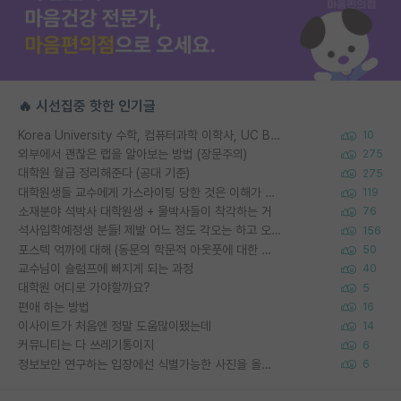
🔥 시선집중 핫한 인기글
Korea University 수학, 컴퓨터과학 이학사, UC Berkeley 산업공학 대학원 공학박사가 되는 것은 쉽지 않겠죠?
10
외부에서 괜찮은 랩을 알아보는 방법 (장문주의)
275
대학원 월급 정리해준다 (공대 기준)
275
대학원생들 교수에게 가스라이팅 당한 것은 이해가 갑니다. 안타깝네요.
119
소재분야 석박사 대학원생 + 물박사들이 착각하는 거
76
석사입학예정생 분들! 제발 어느 정도 각오는 하고 오세요.
156
포스텍 억까에 대해 (동문의 학문적 아웃풋에 대한 반박)
50
교수님이 슬럼프에 빠지게 되는 과정
40
대학원 어디로 가야할까요?
5
편애 하는 방법
16
이사이트가 처음엔 정말 도움많이됐는데
14
커뮤니티는 다 쓰레기통이지
6
정보보안 연구하는 입장에선 식별가능한 사진을 올리는건 비추이긴함
6