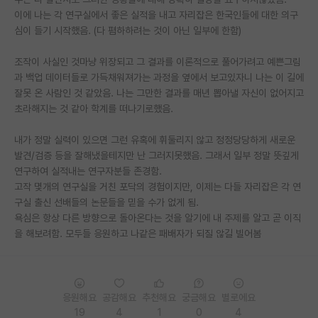
이에 나는 각 연구실에서 좋은 실적을 내고 자리잡은 한국인들에 대한 의구
PI 전용 게시판
심이 들기 시작했음. (다 폄하하려는 것이 아닌 일부에 한함)
인문사회 계열 게시판
조작이 사실인 것마냥 위장되고 그 결과를 이론적으로 풀어가려고 예쁜그림
과 백업 데이터들로 가득채워져가는 과정을 옆에서 보고있자니 나는 이 길에
특수/전문대학원 게시판
잘못 온 사람인 것 같았음. 나는 그만한 결과를 매년 뽑아낼 자신이 없어지고
반도체/AI 게시판
초라해지는 것 같아 학계를 떠나기로했음.
장학금/장학생 게시판
내가 정말 실력이 있으면 그런 유혹에 휘둘리지 않고 정정당당하게 새로운
발견/검증 등을 잘해냈을테지만 난 그러지못했음. 그래서 일부 정말 뜻깊게
학술 정보 게시판
연구하여 실적내는 연구자분들 존경함.
고작 몇개의 연구실을 거친 포닥의 경험이지만, 이제는 다들 자리잡은 각 연
홍보 게시판
구실 출신 선배들의 논문들을 믿을 수가 없게 됨.
욕심은 항상 다른 방향으로 돌아온다는 것을 알기에 내 주제를 알고 곧 이직
커리어
을 해보려함. 모두들 응원하고 나같은 패배자가 되질 않길 빌어봄
유학교육
이벤트
응원해요
공감해요
추천해요
궁금해요
별로에요
반도체 아카데미
19
4
1
0
4