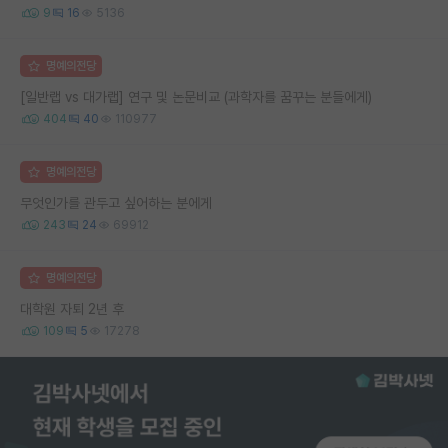
9
16
5136
명예의전당
[일반랩 vs 대가랩] 연구 및 논문비교 (과학자를 꿈꾸는 분들에게)
404
40
110977
명예의전당
무엇인가를 관두고 싶어하는 분에게
243
24
69912
명예의전당
대학원 자퇴 2년 후
109
5
17278