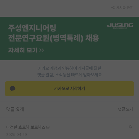
게시글 공유
PI 전용 게시판
인문사회 계열 게시판
특수/전문대학원 게시판
반도체/AI 게시판
장학금/장학생 게시판
카카오 계정과 연동하여 게시글에 달린
학술 정보 게시판
댓글 알람, 소식등을 빠르게 받아보세요
홍보 게시판
카카오로 시작하기
커리어
유학교육
댓글 9개
댓글쓰기
이벤트
다정한 호르헤 보르헤스
반도체 아카데미
2025.04.29