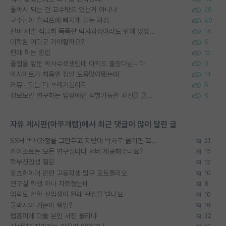
물박사 되는 건 교수탓도 있는거 아니냐
29
교수님이 슬럼프에 빠지게 되는 과정
40
진짜 제발 적당히 똑똑한 박사과정이라도 위에 있었으면..
14
대학원 어디로 가야할까요?
5
편애 하는 방법
12
졸업을 앞둔 박사수료생인데 아직도 출장다닙니다
3
이사이트가 처음엔 정말 도움많이됐는데
14
커뮤니티는 다 쓰레기통이지
6
정보보안 연구하는 입장에선 식별가능한 사진을 올리는건 비추이긴함
5
자유 게시판(아무개랩)에서 최근 댓글이 많이 달린 글
SSH 박사과정을 그만두고 지방대 박사로 옮기면 교수의 꿈은 끝일까요?
21
카이스트는 모든 연구실마다 서버 제공해주나요?
15
학부신입생 질문
12
알츠하이머 관련 고등학생 탐구 포트폴리오
10
연구실 학생 하나 자퇴했는데
8
입학도 안한 신입생이 원래 관심을 받나요
10
물박사의 기준이 뭐임?
18
랩홈피에 다들 본인 사진 올리냐
22