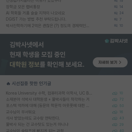
신생랩가지말라는 이유가 있었구나
15
장학금 모은 랩비통장
14
AI 학회들 거품 슬슬 지적이 나오네요
24
DGIST 가는 방법 추천 부탁드립니다.
7
박사진학하기에 2억은 괜찮은 (?) 정도의 경제력인가요
10
🔥 시선집중 핫한 인기글
Korea University 수학, 컴퓨터과학 이학사, UC Berkeley 산업공학 대학원 공학박사가 되는 것은 쉽지 않겠죠?
10
소재분야 석박사 대학원생 + 물박사들이 착각하는 거
72
포스텍 억까에 대해 (동문의 학문적 아웃풋에 대한 반박)
50
교수님이 무서워요
16
석사 받았는데도 교수랑 연락한다.
43
물박사 되는 건 교수탓도 있는거 아니냐
29
교수님이 슬럼프에 빠지게 되는 과정
40