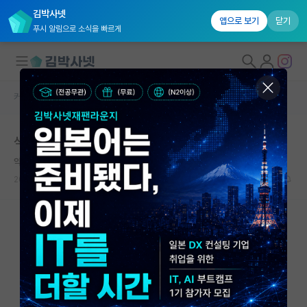
김박사넷
앱으로 보기
닫기
푸시 알림으로 소식을 빠르게
커뮤니티 홈
자유 게시판(아무개랩)
대학원생 모집
석사 논문은 대부분 이런가요? 저만 그런건가요?
국내대학원 정보
약삭빠른 피타고라스
연구실&오픈랩
2025.04.29
9
18623
커뮤니티
커뮤니티 홈
전체글보기
베스트 게시판
IF 명예의전당