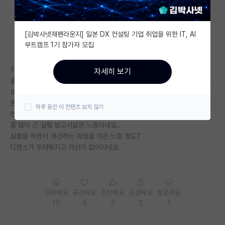
자유 게시판(아무개랩)
[김박사넷재팬라운지] 일본 DX 컨설팅 기업 취업을 위한 IT, AI
미국 유학 게시판
부트캠프 1기 참가자 모집
미국 대학원 합격 후기 게시판
지금 졸업을 앞두고 있는 막학기생입니다
자세히 보기
대학원생 모집 게시판
졸업논문도 거의 다쓰고 디펜스만 앞두고 있는데 지금까지 제가 한 것을 쭉
보니까
대학원 합격 후기 게시판
뭔가 일은 많이 했는데 진짜 일만 했다는 느낌..
하루 동안 이 컨텐츠 보지 않기
연구인데도 막 새롭다!!라는 논문이 아니고
연구실(PI) 홍보 게시판
좀 많이 긴 실험 보고서같은 느낌이네요..
실험을 하면서 개선하는 과정을 적은 느낌 정도?
석박사 채용 정보 게시판
디펜스가 두려워지고 자신이 없어지네요..
임용 정보 게시판
학부 인턴 게시판
응원해요
공감해요
추천해요
궁금해요
별로에요
취업 게시판
10
5
3
2
1
임용 후기 게시판