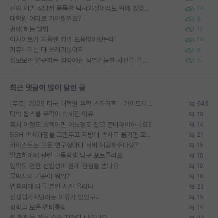
진짜 제발 적당히 똑똑한 박사과정이라도 위에 있었으면..
14
대학원 어디로 가야할까요?
5
편애 하는 방법
12
이사이트가 처음엔 정말 도움많이됐는데
14
커뮤니티는 다 쓰레기통이지
6
정보보안 연구하는 입장에선 식별가능한 사진을 올리는건 비추이긴함
5
최근 댓글이 많이 달린 글
[무료] 2026 미국 대학원 유학 스타터팩 - 가이드북 & 합격자 컨택메일 템플릿
645
미박 탑스쿨 유학이 빡세진 이유
19
혹시 이정도 스펙이면 어느정도 잡고 준비해야하나요?
14
SSH 박사과정을 그만두고 지방대 박사로 옮기면 교수의 꿈은 끝일까요?
21
카이스트는 모든 연구실마다 서버 제공해주나요?
15
알츠하이머 관련 고등학생 탐구 포트폴리오
10
입학도 안한 신입생이 원래 관심을 받나요
10
물박사의 기준이 뭐임?
18
랩홈피에 다들 본인 사진 올리냐
22
신생랩가지말라는 이유가 있었구나
15
장학금 모은 랩비통장
14
AI 학회들 거품 슬슬 지적이 나오네요
24