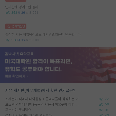
인과관계 영어표현 정리
352
26
81251
명예의전당
솔직히 저는 취업목적으로 대학원왔었는데 만족합니다
154
36
119813
자유 게시판(아무개랩)에서 핫한 인기글은?
소재분야 석박사 대학원생 + 물박사들이 착각하는 거
72
포스텍 억까에 대해 (동문의 학문적 아웃풋에 대한 반박)
50
교수님이 무서워요
16
석사 받았는데도 교수랑 연락한다.
43