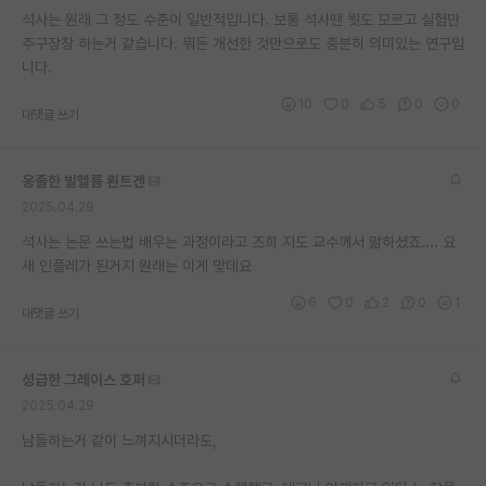
석사는 원래 그 정도 수준이 일반적입니다. 보통 석사땐 뭣도 모르고 실험만
재팬라운지 🌸
주구장창 하는거 같습니다. 뭐든 개선한 것만으로도 충분히 의미있는 연구입
니다.
10
0
5
0
0
대댓글 쓰기
옹졸한 빌헬름 뢴트겐
2025.04.29
석사는 논문 쓰는법 배우는 과정이라고 즈희 지도 교수께서 맒하셨죠.... 요
새 인플레가 된거지 원래는 이게 맞데요
6
0
2
0
1
대댓글 쓰기
성급한 그레이스 호퍼
2025.04.29
남들하는거 같이 느껴지시더라도,