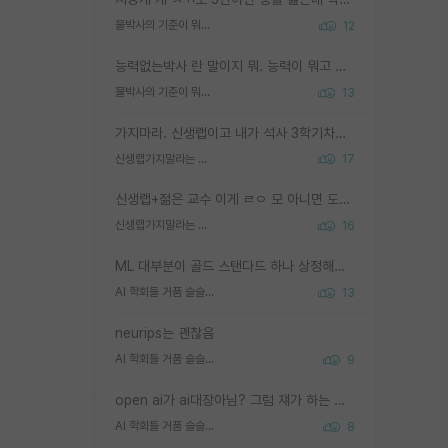
물박사의 기준이 뭐임?
12
능력없는박사 란 말이지 뭐. 능력이 뭐고 능력이 있다는게 뭔지는 사람마다 기준이 다르니까 얘기해봐야 서로 자기 기준만 얘기해서 논쟁이 끝이 안나고. 주위에서 능력있고 야심있는 신입생이 교수가 유의미한 피드백을 아예 안주면서 제대로된 과제에 참여해볼 기회도 제공하지 않고 잡일 뺑뺑이만 돌려서 맨날 단순작업만 하면서 밤새다가 눈빛이 점점 죽어가는걸 본 사람은 물박사는 교수탓이라고 하고, 교수는 이것저것 알려도 주고 기회도 주고 사수 동기 붙여주면서 어떻게든 끌고가려고 하는데 본인이 매일 뺀질거리면서 출근 하는둥마는둥 하다가 기껏 와서도 폰이나 쳐다보다가 실험 망치고 저녁약속있어서 먼저 가볼게요~ 하는걸 본 사람은 물박사는 본인탓이라고 함.
물박사의 기준이 뭐임?
13
가지마라. 신생랩이고 내가 석사 3학기차인데 최고참인데 나도 아무것도 모르는데 교수가 후배들 왜 논문 교육 안시키냐. 논문 왜 안 써오냐 닦달한다
신생랩가지말라는 이유가 있었구나
17
신생랩+젊은 교수 이게 ㄹㅇ 모 아니면 도인듯.
신생랩가지말라는 이유가 있었구나
16
ML 대부분이 골드 스탠다드 하나 상정해놓고 (벤치마크 데이터셋이 여러 개면 여러 개 상정) 그거 얼마나 잘 맞추나 싸움임 가끔 번뜩이는 설계 철학을 보여주는 논문들도 있지만 대부분 그거 성적 얼마나 더 올리느라에 혈안이 되어 있는 측면이 잇음
AI 학회들 거품 슬슬 지적이 나오네요
13
neurips는 괜찮음
AI 학회들 거품 슬슬 지적이 나오네요
9
open ai가 ai대장아님? 그럼 쟤가 하는 말이 다 맞겠네
AI 학회들 거품 슬슬 지적이 나오네요
8