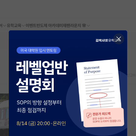
어
유학교육
이벤트
반도체 아카데미
재팬라운지 🌸
스크랩
신고하