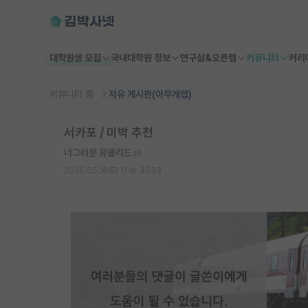
대학원생 모집
국내대학원 정보
연구실&오픈랩
커뮤니티
커리
커뮤니티 홈
자유 게시판(아무개랩)
서카포 / 미박 추천
너그러운 유클리드
2026.05.16
11
3333