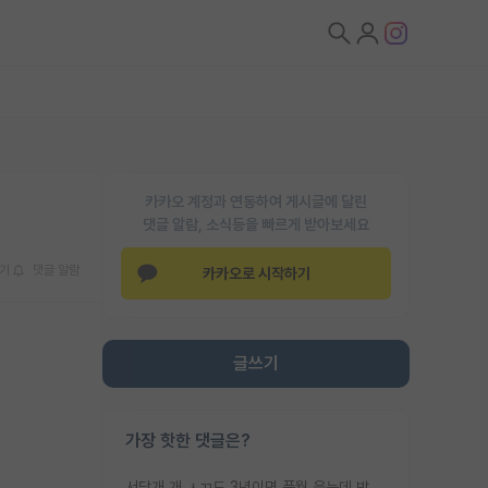
카카오 계정과 연동하여 게시글에 달린
댓글 알람, 소식등을 빠르게 받아보세요
기
댓글 알람
카카오로 시작하기
글쓰기
가장 핫한 댓글은?
서당개 개 ㅅㄲ도 3년이면 풍월 읊는데 박사 5년 이상 대리고 있으면서 물된건 교수 탓 맞는ㄱ게 거기가 서당이 아니란 소리임