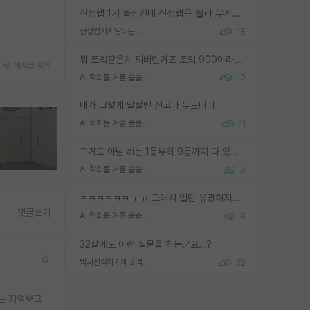
신생랩 1기 출신인데 신생랩은 줠라 무거운 바벨 같은거임. 들면 대박인데 못들면 깔려 죽음. 아무도 알려주지 않는 환경에서 자생해야하지만, 일단 살아남았다면 그 어떤 사람보다 악착같고 생존력 높은 사람으로 거듭날 수 있음
신생랩가지말라는 이유가 있었구나
18
뭐 토익같은게 되버린거죠 토익 900이라고 영어잘하는건 아닙니다만 잘하는사람은 다 900을 넘는 그런
게시글 공유
AI 학회들 거품 슬슬 지적이 나오네요
10
내가 그렇게 말할땐 신고나 누르더니
AI 학회들 거품 슬슬 지적이 나오네요
11
그거도 아님 ai는 1등부터 9등까지 다 있음 그거도 없는 사람은 뭐냐 교수가 그냥 못하게 한거 1등급도 교수가 막으면 안됨
AI 학회들 거품 슬슬 지적이 나오네요
8
ㅋㅋㅋㅋㅋㅋ ㅠㅠ 그래서 일단 유명해지는게 중요한거같습니다
댓글쓰기
AI 학회들 거품 슬슬 지적이 나오네요
8
32살에도 이런 질문을 하는군요...?
박사진학하기에 2억은 괜찮은 (?) 정도의 경제력인가요
22
에는 지역보고