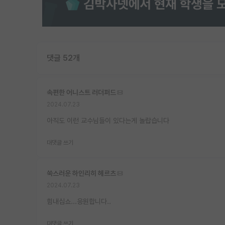
댓글 52개
속편한 어니스트 러더퍼드
2024.07.23
아직도 이런 교수님들이 있다는게 놀랍습니다
대댓글 쓰기
쑥스러운 하인리히 헤르츠
2024.07.23
힘내십쇼...응원합니다..
대댓글 쓰기