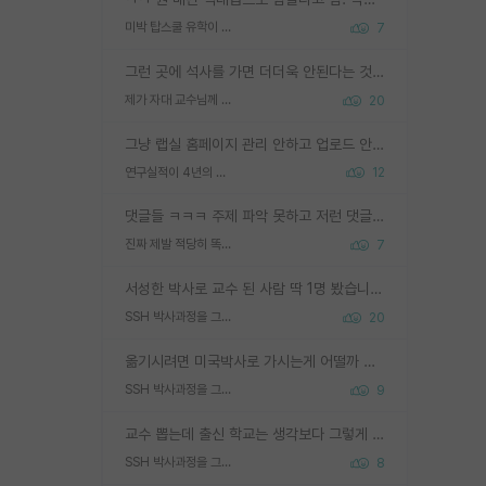
미박 탑스쿨 유학이 빡세진 이유
7
그런 곳에 석사를 가면 더더욱 안된다는 것을 깨달으시면 된겁니다!
제가 자대 교수님께 무례하게 행동한 걸까요?
20
그냥 랩실 홈페이지 관리 안하고 업로드 안한거 아님?
연구실적이 4년의 공백이 있는거 어떻게 생각하냐
12
댓글들 ㅋㅋㅋ 주제 파악 못하고 저런 댓글들을 쓰네. 조직에 인간이 얼마나 중요한데 걱정될 수도 있지 ㅋㅋ 본인들은 퍽이나 잘하나봐 ? 현실은 남들한테 욕 안 먹는 1인분만 하는 것도 힘들텐데 ?
진짜 제발 적당히 똑똑한 박사과정이라도 위에 있었으면..
7
서성한 박사로 교수 된 사람 딱 1명 봤습니다. 근데 지방대 박사로 교수된 거는 기적이 일어나야되요. 서성한 학부부터여도 빡센게 교수임용일텐데 지방대박사로 무슨 교수가 되나요...... 중소기업/중견기업 팀장급/연구소장급이나 될거 같네요.
SSH 박사과정을 그만두고 지방대 박사로 옮기면 교수의 꿈은 끝일까요?
20
옮기시려면 미국박사로 가시는게 어떨까 싶네요. 교수가 꿈이면 미국박사 하고 미국교수 까지 같이 노리시는게 기회가 많지 않을까요?
SSH 박사과정을 그만두고 지방대 박사로 옮기면 교수의 꿈은 끝일까요?
9
교수 뽑는데 출신 학교는 생각보다 그렇게 안 봄. 앞으로는 더 안 보게 될거임. 박사는 어디서 진행해도 됨. 단, 제대로 쌓고 좋은 실적 만들 수 있다면. 그런데 지방대는 그럴 가능성이 지극히 낮음. 나만 열심히 잘 하면 된다? 인간은 주변 환경에 지배되는 나약한 존재임. 주변의 지방대 대학원생과 섞이고 지방 특유의 여유로움 또는 나쁘게 얘기해서 나태함에 젖어 살다보면 교수의 꿈 자체를 잊어버리게 될 가능성도 있음. 주변 환경이 70~80%임.
SSH 박사과정을 그만두고 지방대 박사로 옮기면 교수의 꿈은 끝일까요?
8