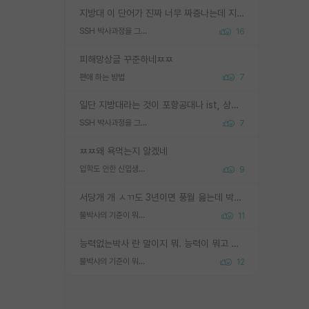
지방대 이 단어가 진짜 너무 짜증나는데 지방대면 다 그냥 쓰레기인가요? 무슨 말 같지도 않은 댓글들이 있는건지??? 지방에도 충분히 좋은 대학 많고 충분히 잘하는 교수님들 많습니다 포항공대 4개 IST 대표 지거국들 여기 모두 다 지방에 있고 여기 출신들 중에 교수하는 분들 적지 않습니다 지거국 출신이 무슨 교수를 하냐?라고 생각할 사람들 많은데 상위 대표 지거국에 아웃라이어들 많습니다 결국 개인의 연구역량과 실적이 중요합니다 이 역량을 펼치는데 있어서 지도교수와의 합도 중요합니다. 그리고 경력이 필요하면 해외포닥까지 다녀오세요
SSH 박사과정을 그만두고 지방대 박사로 옮기면 교수의 꿈은 끝일까요?
16
피해망상글 꾸준하네ㅉㅉ
편애 하는 방법
7
일단 지방대라는 것이 포항공대나 ist, 상위 지거국은 아니라고 생각하겠습니다. 그런곳은 서성한에 비해 소위 대학 네임밸류가 크게 뒤떨어지지는 않으니까요. 대학 이름이 중요하냐? 당연합니다. 대학 이름이 좋아서 좋은 아웃풋이 나오는 것이냐, 좋은 대학은 좋은 사람과 좋은 기회가 몰려있으니 아웃풋도 자연스럽게 좋아지는 것이냐? 대답하기 어려운 문제입니다. 아직 한국 사회에서 학벌을 보는 것도, 특히 이공계를 중심으로 학벌보다는 실적 위주라는 분위기가 형성되는 것도 사실입니다. 지방대 출신으로 전임교수가 될수 있느냐? 가능 불가능을 따지면 당연히 가능입니다. 지방대 박사 출신으로 전임교원이 된 경우가 실제로 있으니까요. 현실적인 가능성이 있느냐? 지금 이정도 대학의 교수가 되고싶다고 생각되는 대학 들어가서 컴공과 교수 목록 켜고 박사 어디서 받았는지 쭉 한번 보세요. 냉정하게 지방대 출신인 분들이 많지는 않으실겁니다.
SSH 박사과정을 그만두고 지방대 박사로 옮기면 교수의 꿈은 끝일까요?
7
ㅉㅉ왜 욕먹는지 알겠네
입학도 안한 신입생이 원래 관심을 받나요
9
서당개 개 ㅅㄲ도 3년이면 풍월 읊는데 박사 5년 이상 대리고 있으면서 물된건 교수 탓 맞는ㄱ게 거기가 서당이 아니란 소리임
물박사의 기준이 뭐임?
11
능력없는박사 란 말이지 뭐. 능력이 뭐고 능력이 있다는게 뭔지는 사람마다 기준이 다르니까 얘기해봐야 서로 자기 기준만 얘기해서 논쟁이 끝이 안나고. 주위에서 능력있고 야심있는 신입생이 교수가 유의미한 피드백을 아예 안주면서 제대로된 과제에 참여해볼 기회도 제공하지 않고 잡일 뺑뺑이만 돌려서 맨날 단순작업만 하면서 밤새다가 눈빛이 점점 죽어가는걸 본 사람은 물박사는 교수탓이라고 하고, 교수는 이것저것 알려도 주고 기회도 주고 사수 동기 붙여주면서 어떻게든 끌고가려고 하는데 본인이 매일 뺀질거리면서 출근 하는둥마는둥 하다가 기껏 와서도 폰이나 쳐다보다가 실험 망치고 저녁약속있어서 먼저 가볼게요~ 하는걸 본 사람은 물박사는 본인탓이라고 함.
물박사의 기준이 뭐임?
12