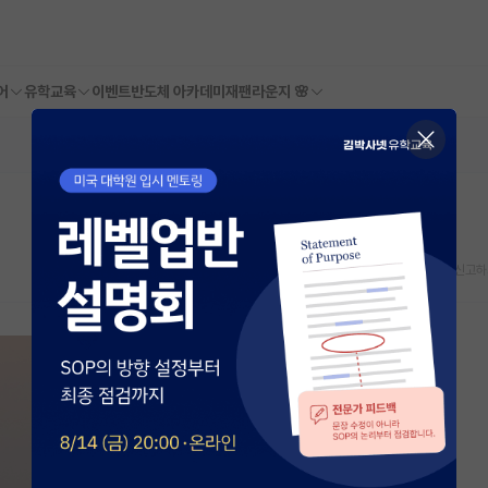
어
유학교육
이벤트
반도체 아카데미
재팬라운지 🌸
스크랩
신고하