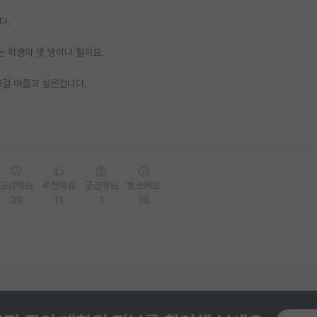
다.
는 학생이 몇 명이나 될까요.
그걸 여쭙고 싶은겁니다.
공감해요
추천해요
궁금해요
별로에요
39
11
1
16