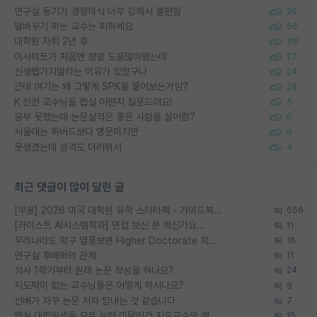
연구실 동기가 경쟁의식 너무 강해서 불편함
26
말바꾸기 하는 교수는 피하세요
56
대학원 자퇴 2년 후
116
이사이트가 처음엔 정말 도움많이됐는데
27
신생랩가지말라는 이유가 있었구나
24
근데 여기는 왜 그렇게 SPK를 물어보는거임?
28
K 전전 교수님들 랩실 어떤지 질문드려요!
5
공부 못했는데 논문실적은 좋은 사람을 싫어함?
6
서울대는 하버드보다 명문이지만
9
못생겼는데 성격도 더러워서
4
최근 댓글이 많이 달린 글
[무료] 2026 미국 대학원 유학 스타터팩 - 가이드북 & 합격자 컨택메일 템플릿
656
[카이스트 AI시스템학과] 면접 보신 분 계신가요...
11
우리나라도 학구 열풍보면 Higher Doctorate 학위가 필요하다고 봅니다.
16
연구실 후배와의 관계
11
석사 1학기부터 원래 논문 작성을 하나요?
24
지도력이 없는 교수님들은 어떻게 하시나요?
9
선배가 자꾸 논문 저자 탐내는 것 같습니다
7
랩실 대학원생들 모두 능력 미달인건 지도교수의 영향 아닌가?
15