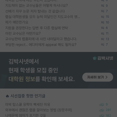
대학원 진학에 대한 고민이 있습니다.
6
지도력이 없는 교수님들은 어떻게 하시나요?
9
선배가 자꾸 논문 저자 탐내는 것 같습니다
7
랩실 대학원생들 모두 능력 미달인건 지도교수의 영향 아닌가?
15
제가 예민한가요
10
지원을 권장한다는 답변 후 다른 랩실에 연락
6
이런 교수님은 어떤가요?
11
교수님한테 랩홈피에 내 사진 내려달라고 했습니다.
13
부당한 reject.. 에디터에게 appeal 해도 될까요?
7
🔥 시선집중 핫한 인기글
미박 탑스쿨 유학이 빡세진 이유
9
외부에서 괜찮은 랩을 알아보는 방법 (장문주의)
281
나때문에 엄마가 포기한 것들
182