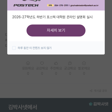
자유 게시판(아무개랩)
2026-27학년도 하반기 포스텍 대학원 온라인 설명회 실시
미국 유학 게시판
미국 대학원 합격 후기 게시판
자세히 보기
다들 어떠셨나요?? ㅠㅠ
대학원생 모집 게시판
저는 전공질문 폭탄 받아서 넘 어려웠네요
다들 교수님들께서 뭐 물어보셨나요???
하루 동안 이 컨텐츠 보지 않기
대학원 합격 후기 게시판
연구실(PI) 홍보 게시판
응원해요
공감해요
추천해요
궁금해요
별로에요
석박사 채용 정보 게시판
0
0
0
0
0
임용 정보 게시판
학부 인턴 게시판
게시글 공유
취업 게시판
임용 후기 게시판