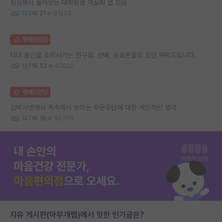
심심해서 풀어보는 대학원생 개꿀AI 앱 모음
133
21
91233
명예의전당
타대 출신을 소외시키는 연구실. 선배, 동료분들의 조언 부탁드립니다.
137
52
42022
명예의전당
김박사넷에서 계속해서 보이는 우문우답에 대한 개인적인 생각
147
18
66786
자유 게시판(아무개랩)에서 핫한 인기글은?