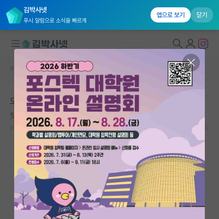
김박사넷
앱으로 보기
닫기
푸시 알림으로 소식을 빠르게
커뮤니티 홈
자유 게시판(아무개랩)
대학원생 모집
오늘 카이 ai 면접 보신분들 계신가요
국내대학원 정보
짓궂은 미셸 푸코
연구실&오픈랩
2026.05.19
12
1749
커뮤니티
커뮤니티 홈
전체글보기
베스트 게시판
IF 명예의전당