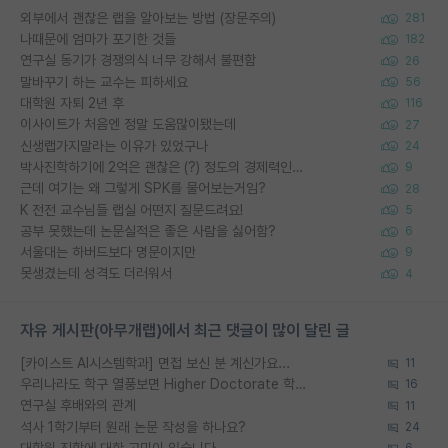
외부에서 괜찮은 랩을 알아보는 방법 (장문주의)
281
나때문에 엄마가 포기한 것들
182
연구실 동기가 경쟁의식 너무 강해서 불편함
26
말바꾸기 하는 교수는 피하세요
56
대학원 자퇴 2년 후
116
이사이트가 처음엔 정말 도움많이됐는데
27
신생랩가지말라는 이유가 있었구나
24
박사진학하기에 2억은 괜찮은 (?) 정도의 경제력인가요
9
근데 여기는 왜 그렇게 SPK를 물어보는거임?
28
K 전전 교수님들 랩실 어떤지 질문드려요!
5
공부 못했는데 논문실적은 좋은 사람을 싫어함?
6
서울대는 하버드보다 명문이지만
9
못생겼는데 성격도 더러워서
4
자유 게시판(아무개랩)에서 최근 댓글이 많이 달린 글
[카이스트 AI시스템학과] 면접 보신 분 계신가요...
11
우리나라도 학구 열풍보면 Higher Doctorate 학위가 필요하다고 봅니다.
16
연구실 후배와의 관계
11
석사 1학기부터 원래 논문 작성을 하나요?
24