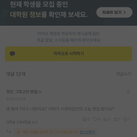
PI 전용 게시판
인문사회 계열 게시판
카카오 계정과 연동하여 게시글에 달린
특수/전문대학원 게시판
댓글 알람, 소식등을 빠르게 받아보세요
반도체/AI 게시판
카카오로 시작하기
장학금/장학생 게시판
학술 정보 게시판
댓글 12개
댓글쓰기
홍보 게시판
못된 그레고어 멘델
커리어
2026.05.19
유학교육
엥 벌써 1차가 나왔어요? 어제가 서류마감인데 오늘 면접 봤어요?
이벤트
0
0
0
1
1
대댓글 2개
대댓글 쓰기
반도체 아카데미
해당 댓글을 보려면 로그인이 필요합니다.
로그인하기