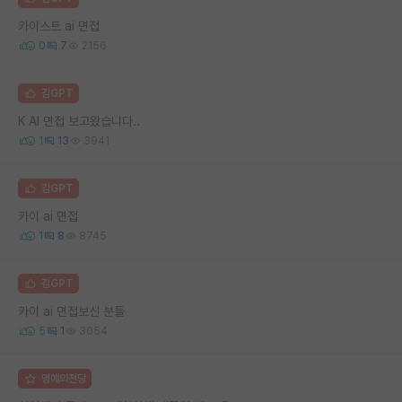
카이스트 ai 면접
0
7
2156
김GPT
K AI 면접 보고왔습니다..
1
13
3941
김GPT
카이 ai 면접
1
8
8745
김GPT
카이 ai 면접보신 분들
5
1
3054
명예의전당