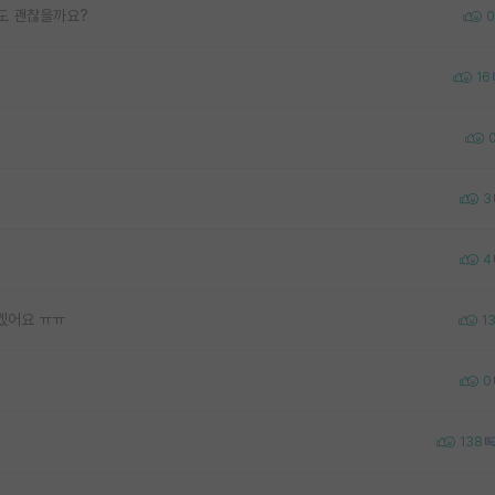
도 괜찮을까요?
0
16
3
4
겠어요 ㅠㅠ
1
0
138