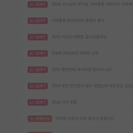
56세 교수님의 연구실, 석박통합 과정으로 진학해
김GPT
석박통합 8년차인데 졸업이 멀다..
김GPT
30대 직장인 대학원 갈수있을까요
김GPT
S대에 30대초반 대학원 진학
김GPT
30대 중반인데 박사과정 받아주나요?
김GPT
20대 후반 연구원의 꿈이 생겼는데 아무것도 모르
김GPT
30살 석사 취업
김GPT
대학원 수준이 너무 높아서 힘듭니다
명예의전당