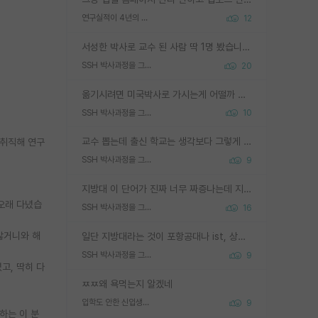
연구실적이 4년의 공백이 있는거 어떻게 생각하냐
12
서성한 박사로 교수 된 사람 딱 1명 봤습니다. 근데 지방대 박사로 교수된 거는 기적이 일어나야되요. 서성한 학부부터여도 빡센게 교수임용일텐데 지방대박사로 무슨 교수가 되나요...... 중소기업/중견기업 팀장급/연구소장급이나 될거 같네요.
SSH 박사과정을 그만두고 지방대 박사로 옮기면 교수의 꿈은 끝일까요?
20
옮기시려면 미국박사로 가시는게 어떨까 싶네요. 교수가 꿈이면 미국박사 하고 미국교수 까지 같이 노리시는게 기회가 많지 않을까요?
SSH 박사과정을 그만두고 지방대 박사로 옮기면 교수의 꿈은 끝일까요?
10
교수 뽑는데 출신 학교는 생각보다 그렇게 안 봄. 앞으로는 더 안 보게 될거임. 박사는 어디서 진행해도 됨. 단, 제대로 쌓고 좋은 실적 만들 수 있다면. 그런데 지방대는 그럴 가능성이 지극히 낮음. 나만 열심히 잘 하면 된다? 인간은 주변 환경에 지배되는 나약한 존재임. 주변의 지방대 대학원생과 섞이고 지방 특유의 여유로움 또는 나쁘게 얘기해서 나태함에 젖어 살다보면 교수의 꿈 자체를 잊어버리게 될 가능성도 있음. 주변 환경이 70~80%임.
 취직해 연구
SSH 박사과정을 그만두고 지방대 박사로 옮기면 교수의 꿈은 끝일까요?
9
지방대 이 단어가 진짜 너무 짜증나는데 지방대면 다 그냥 쓰레기인가요? 무슨 말 같지도 않은 댓글들이 있는건지??? 지방에도 충분히 좋은 대학 많고 충분히 잘하는 교수님들 많습니다 포항공대 4개 IST 대표 지거국들 여기 모두 다 지방에 있고 여기 출신들 중에 교수하는 분들 적지 않습니다 지거국 출신이 무슨 교수를 하냐?라고 생각할 사람들 많은데 상위 대표 지거국에 아웃라이어들 많습니다 결국 개인의 연구역량과 실적이 중요합니다 이 역량을 펼치는데 있어서 지도교수와의 합도 중요합니다. 그리고 경력이 필요하면 해외포닥까지 다녀오세요
 오래 다녔습
SSH 박사과정을 그만두고 지방대 박사로 옮기면 교수의 꿈은 끝일까요?
16
않거니와 해
일단 지방대라는 것이 포항공대나 ist, 상위 지거국은 아니라고 생각하겠습니다. 그런곳은 서성한에 비해 소위 대학 네임밸류가 크게 뒤떨어지지는 않으니까요. 대학 이름이 중요하냐? 당연합니다. 대학 이름이 좋아서 좋은 아웃풋이 나오는 것이냐, 좋은 대학은 좋은 사람과 좋은 기회가 몰려있으니 아웃풋도 자연스럽게 좋아지는 것이냐? 대답하기 어려운 문제입니다. 아직 한국 사회에서 학벌을 보는 것도, 특히 이공계를 중심으로 학벌보다는 실적 위주라는 분위기가 형성되는 것도 사실입니다. 지방대 출신으로 전임교수가 될수 있느냐? 가능 불가능을 따지면 당연히 가능입니다. 지방대 박사 출신으로 전임교원이 된 경우가 실제로 있으니까요. 현실적인 가능성이 있느냐? 지금 이정도 대학의 교수가 되고싶다고 생각되는 대학 들어가서 컴공과 교수 목록 켜고 박사 어디서 받았는지 쭉 한번 보세요. 냉정하게 지방대 출신인 분들이 많지는 않으실겁니다.
SSH 박사과정을 그만두고 지방대 박사로 옮기면 교수의 꿈은 끝일까요?
9
고, 딱히 다
ㅉㅉ왜 욕먹는지 알겠네
입학도 안한 신입생이 원래 관심을 받나요
9
하는 이 분