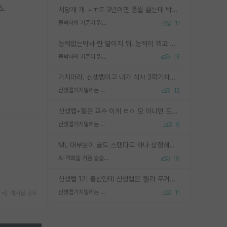
죠.
서당개 개 ㅅㄲ도 3년이면 풍월 읊는데 박사 5년 이상 대리고 있으면서 물된건 교수 탓 맞는ㄱ게 거기가 서당이 아니란 소리임
물박사의 기준이 뭐임?
11
능력없는박사 란 말이지 뭐. 능력이 뭐고 능력이 있다는게 뭔지는 사람마다 기준이 다르니까 얘기해봐야 서로 자기 기준만 얘기해서 논쟁이 끝이 안나고. 주위에서 능력있고 야심있는 신입생이 교수가 유의미한 피드백을 아예 안주면서 제대로된 과제에 참여해볼 기회도 제공하지 않고 잡일 뺑뺑이만 돌려서 맨날 단순작업만 하면서 밤새다가 눈빛이 점점 죽어가는걸 본 사람은 물박사는 교수탓이라고 하고, 교수는 이것저것 알려도 주고 기회도 주고 사수 동기 붙여주면서 어떻게든 끌고가려고 하는데 본인이 매일 뺀질거리면서 출근 하는둥마는둥 하다가 기껏 와서도 폰이나 쳐다보다가 실험 망치고 저녁약속있어서 먼저 가볼게요~ 하는걸 본 사람은 물박사는 본인탓이라고 함.
물박사의 기준이 뭐임?
13
가지마라. 신생랩이고 내가 석사 3학기차인데 최고참인데 나도 아무것도 모르는데 교수가 후배들 왜 논문 교육 안시키냐. 논문 왜 안 써오냐 닦달한다
신생랩가지말라는 이유가 있었구나
12
신생랩+젊은 교수 이게 ㄹㅇ 모 아니면 도인듯.
신생랩가지말라는 이유가 있었구나
9
ML 대부분이 골드 스탠다드 하나 상정해놓고 (벤치마크 데이터셋이 여러 개면 여러 개 상정) 그거 얼마나 잘 맞추나 싸움임 가끔 번뜩이는 설계 철학을 보여주는 논문들도 있지만 대부분 그거 성적 얼마나 더 올리느라에 혈안이 되어 있는 측면이 잇음
AI 학회들 거품 슬슬 지적이 나오네요
10
신생랩 1기 출신인데 신생랩은 줠라 무거운 바벨 같은거임. 들면 대박인데 못들면 깔려 죽음. 아무도 알려주지 않는 환경에서 자생해야하지만, 일단 살아남았다면 그 어떤 사람보다 악착같고 생존력 높은 사람으로 거듭날 수 있음
신생랩가지말라는 이유가 있었구나
11
게시글 공유