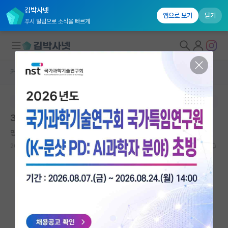
김박사넷
앱으로 보기
닫기
푸시 알림으로 소식을 빠르게
커뮤니티 홈
자유 게시판(아무개랩)
대학원생 모집
본문이 수정되지 않는 박제글입니다.
국내대학원 정보
30대 중반인데 박사과정 받아주나요?
연구실&오픈랩
명석한 게오르크 헤겔
커뮤니티
2025.02.12
10
3247
커뮤니티 홈
전체글보기
베스트 게시판
IF 명예의전당