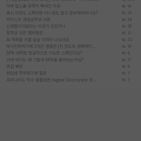
미박 탑스쿨 유학이 빡세진 이유
19
혹시 이정도 스펙이면 어느정도 잡고 준비해야하나요?
14
카이스트 경영공학부 서류
29
신생랩가지말라는 이유가 있었구나
18
장학금 모은 랩비통장
21
AI 학회들 거품 슬슬 지적이 나오네요
32
박사진학하기에 2억은 괜찮은 (?) 정도의 경제력인가요
16
SPK 대학원 현실적으로 가능한 스펙인가요?
6
근데 여기는 왜 그렇게 SPK를 물어보는거임?
17
면접 복장
6
편입생 학부연구생 질문
7
우리나라도 학구 열풍보면 Higher Doctorate 학위가 필요하다고 봅니다.
7