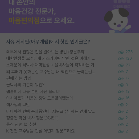
자유 게시판(아무개랩)에서 핫한 인기글은?
외부에서 괜찮은 랩을 알아보는 방법 (장문주의)
278
대학원생들 교수에게 가스라이팅 당한 것은 이해가 갑니다. 안타깝네요.
120
소재분야 석박사 대학원생 + 물박사들이 착각하는 거
77
왜 후배가 못하는걸 교수님은 내 책임으로 돌리는걸까요?
7
편애 하는 방법
17
물박사의 기준이 뭐임?
9
랩홈피에 다들 본인 사진 올리냐
13
이사이트가 처음엔 정말 도움많이됐는데
16
석사생의 고민
2
타대학원 컨텍 준비중인데, 지도교수님께는 언제 말씀드려야 할까요?
2
정출연 학연 박사 질문(DGIST)
2
통신 관련 랩 추천
2
K 전전 교수님들 랩실 어떤지 질문드려요!
2