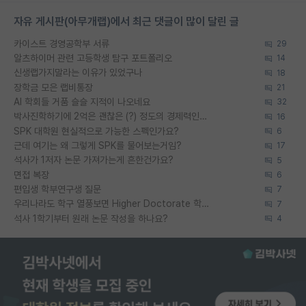
자유 게시판(아무개랩)에서 최근 댓글이 많이 달린 글
카이스트 경영공학부 서류
29
알츠하이머 관련 고등학생 탐구 포트폴리오
14
신생랩가지말라는 이유가 있었구나
18
장학금 모은 랩비통장
21
AI 학회들 거품 슬슬 지적이 나오네요
32
박사진학하기에 2억은 괜찮은 (?) 정도의 경제력인가요
16
SPK 대학원 현실적으로 가능한 스펙인가요?
6
근데 여기는 왜 그렇게 SPK를 물어보는거임?
17
석사가 1저자 논문 가져가는게 흔한건가요?
5
면접 복장
6
편입생 학부연구생 질문
7
우리나라도 학구 열풍보면 Higher Doctorate 학위가 필요하다고 봅니다.
7
석사 1학기부터 원래 논문 작성을 하나요?
4