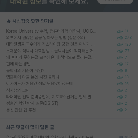
🔥 시선집중 핫한 인기글
Korea University 수학, 컴퓨터과학 이학사, UC Berkeley 산업공학 대학원 공학박사가 되는 것은 쉽지 않겠죠?
11
외부에서 괜찮은 랩을 알아보는 방법 (장문주의)
278
대학원생들 교수에게 가스라이팅 당한 것은 이해가 갑니다. 안타깝네요.
120
소재분야 석박사 대학원생 + 물박사들이 착각하는 거
77
왜 후배가 못하는걸 교수님은 내 책임으로 돌리는걸까요?
7
편애 하는 방법
17
물박사의 기준이 뭐임?
9
랩홈피에 다들 본인 사진 올리냐
13
이사이트가 처음엔 정말 도움많이됐는데
16
석사생의 고민
2
타대학원 컨텍 준비중인데, 지도교수님께는 언제 말씀드려야 할까요?
2
정출연 학연 박사 질문(DGIST)
2
통신 관련 랩 추천
2
최근 댓글이 많이 달린 글
[무료] 2026 미국 대학원 유학 스타터팩 - 가이드북 & 합격자 컨택메일 템플릿
652