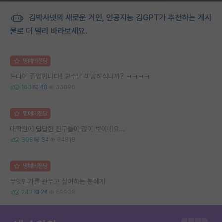
김박사넷의 새로운 거인, 인공지능 김GPT가 추천하는 게시
물로 더 멀리 바라보세요.
명예의전당
드디어 졸업합니다!! 교수님 마땅하십니까? ㅋㅋㅋㅋ
163
48
33896
명예의전당
대학원에 답답한 친구들이 많이 보이네요...
308
34
64818
명예의전당
무엇인가를 관두고 싶어하는 분에게
243
24
69938