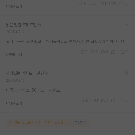
0
0
1
0
12
대댓글 쓰기
재팬라운지 🌸
밝은 밀턴 프리드먼
2025.02.12
됩니다 근데 신생랩실은 어려울거같고 연차가 좀 찬 랩실중에 찾아보세요
0
0
0
1
0
대댓글 쓰기
재치있는 리처드 파인만
2025.02.12
미국가면 되죠. 50대도 받아줘요.
0
1
0
1
0
대댓글 쓰기
해당 댓글을 보려면 로그인이 필요합니다.
로그인하기