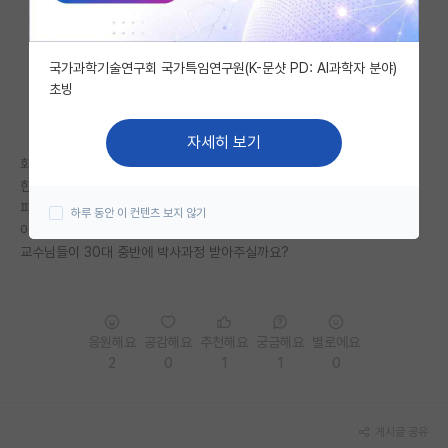
자유 게시판(아무개랩)
국가과학기술연구회 국가특임연구원(K-문샷 PD: AI과학자 분야)
미국 유학 게시판
초빙
미국 대학원 합격 후기 게시판
자세히 보기
대학원생 모집 게시판
회사생활을 하다보니
한국에서는 박사학위가 참.. 중요한거 같더라고요.
대학원 합격 후기 게시판
파트박사를 하겠다면 회사에서 시간양해를 해주진 않을거같고 풀타임을 해
하루 동안 이 컨텐츠 보지 않기
야할거 같은데
연구실(PI) 홍보 게시판
교수님들이 30대 중반에 박사과정 받아주실까요?
석박사 채용 정보 게시판
임용 정보 게시판
응원해요
공감해요
추천해요
궁금해요
별로에요
학부 인턴 게시판
2
0
1
1
0
취업 게시판
게시글 공유
임용 후기 게시판