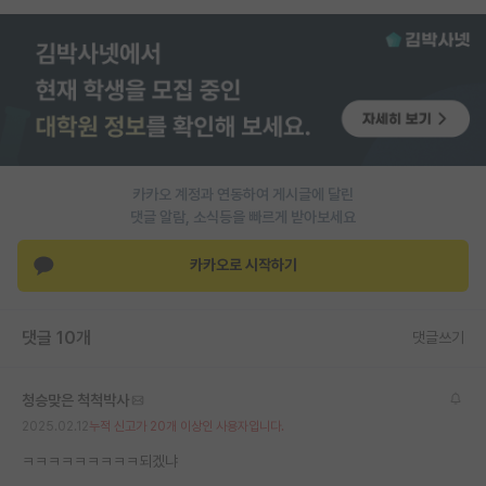
PI 전용 게시판
인문사회 계열 게시판
특수/전문대학원 게시판
반도체/AI 게시판
카카오 계정과 연동하여 게시글에 달린
장학금/장학생 게시판
댓글 알람, 소식등을 빠르게 받아보세요
학술 정보 게시판
카카오로 시작하기
홍보 게시판
댓글 10개
커리어
댓글쓰기
유학교육
청승맞은 척척박사
이벤트
2025.02.12
누적 신고가 20개 이상인 사용자입니다.
ㅋㅋㅋㅋㅋㅋㅋㅋㅋ되겠냐
반도체 아카데미