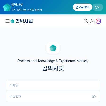
김박사넷
앱으로 보기
닫기
푸시 알림으로 소식을 빠르게
대학원생 모집
국내대학원 정보
연구실&오픈랩
Professional Knowledge & Experience Market,
김박사넷
커뮤니티
커리어
이메일
유학교육
이벤트
비밀번호
반도체 아카데미