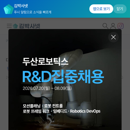
김박사넷
앱으로 보기
닫기
푸시 알림으로 소식을 빠르게
커뮤니티 홈
자유 게시판(아무개랩)
대학원생 모집
대학원생 장거리 연애
국내대학원 정보
당당한 버트런드 러셀
연구실&오픈랩
2026.05.18
3
1615
커뮤니티
커뮤니티 홈
전체글보기
베스트 게시판
IF 명예의전당