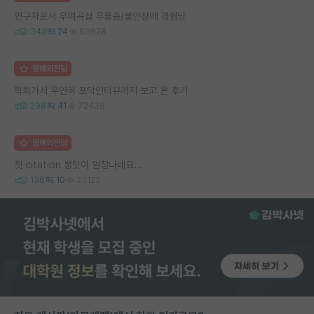
연구자로서 우여곡절 우울증/불안장애 경험담
342
24
69628
명예의전당
학회가서 우연히 포닥인터뷰까지 보고 온 후기
298
41
72438
명예의전당
첫 citation 뽕맛이 엄청나네요...
136
10
23122