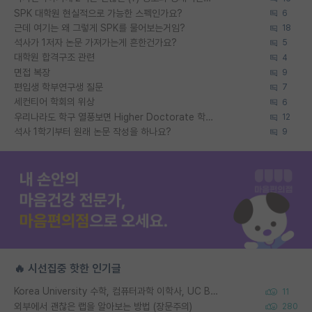
SPK 대학원 현실적으로 가능한 스펙인가요?
6
근데 여기는 왜 그렇게 SPK를 물어보는거임?
18
석사가 1저자 논문 가져가는게 흔한건가요?
5
대학원 합격구조 관련
4
면접 복장
9
편입생 학부연구생 질문
7
세컨티어 학회의 위상
6
우리나라도 학구 열풍보면 Higher Doctorate 학위가 필요하다고 봅니다.
12
석사 1학기부터 원래 논문 작성을 하나요?
9
🔥 시선집중 핫한 인기글
Korea University 수학, 컴퓨터과학 이학사, UC Berkeley 산업공학 대학원 공학박사가 되는 것은 쉽지 않겠죠?
11
외부에서 괜찮은 랩을 알아보는 방법 (장문주의)
280