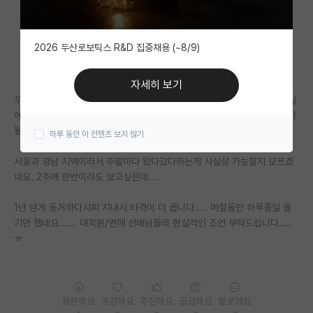
자유 게시판(아무개랩)
2026 두산로보틱스 R&D 집중채용 (~8/9)
미국 유학 게시판
미국 대학원 합격 후기 게시판
자세히 보기
두 명 다 대학원생이고 같은 학교 다른 랩실이었으나, 남자친구는 지금 랩실
대학원생 모집 게시판
에서 박사를 진학하고, 저는 박사 진학을 다른 지역으로 가게 되어 장거리가
될 예정입니다.
하루 동안 이 컨텐츠 보지 않기
대학원 합격 후기 게시판
서울과 경남 지역이라서 주말마다 왔다갔다하는게 사실상 가능할지 모르겠
연구실(PI) 홍보 게시판
네요. 2주에 한번이라도 보고싶은데….
석박사 채용 정보 게시판
1년 넘게 동거하다시피 지내서 타격이 더 큽니다….. 며칠동안 하루종일 울
임용 정보 게시판
기만 했네요……. 대학원/연애 선배님들의 현실적인 조언 부탁드립니다…..
ㅠ
학부 인턴 게시판
취업 게시판
응원해요
공감해요
추천해요
궁금해요
별로에요
임용 후기 게시판