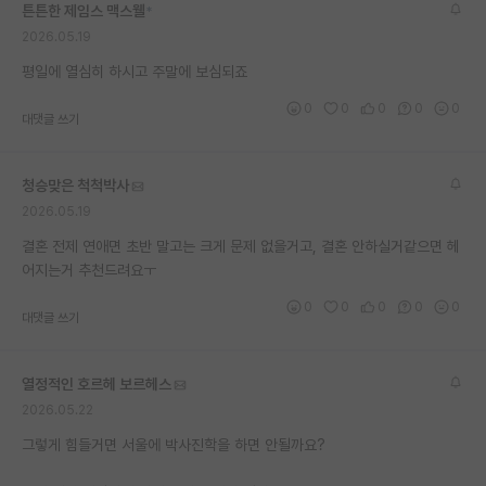
튼튼한 제임스 맥스웰
*
재팬라운지 🌸
2026.05.19
평일에 열심히 하시고 주말에 보심되죠
0
0
0
0
0
대댓글 쓰기
청승맞은 척척박사
2026.05.19
결혼 전제 연애면 초반 말고는 크게 문제 없을거고, 결혼 안하실거같으면 헤
어지는거 추천드려요ㅜ
0
0
0
0
0
대댓글 쓰기
열정적인 호르헤 보르헤스
2026.05.22
그렇게 힘들거면 서울에 박사진학을 하면 안될까요?