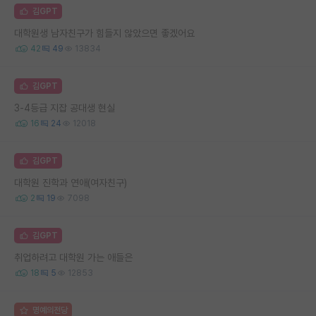
김GPT
대학원생 남자친구가 힘들지 않았으면 좋겠어요
42
49
13834
김GPT
3-4등급 지잡 공대생 현실
16
24
12018
김GPT
대학원 진학과 연애(여자친구)
2
19
7098
김GPT
취업하려고 대학원 가는 애들은
18
5
12853
명예의전당