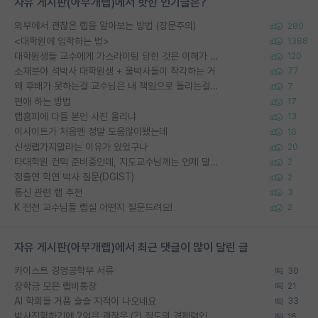
자유 게시판(아무개랩)에서 핫한 인기글은?
외부에서 괜찮은 랩을 알아보는 방법 (장문주의)
280
<대학원에 입학하는 법>
1388
대학원생들 교수에게 가스라이팅 당한 것은 이해가 갑니다. 안타깝네요.
120
소재분야 석박사 대학원생 + 물박사들이 착각하는 거
77
왜 후배가 못하는걸 교수님은 내 책임으로 돌리는걸까요?
7
편애 하는 방법
17
랩홈피에 다들 본인 사진 올리냐
13
이사이트가 처음엔 정말 도움많이됐는데
16
신생랩가지말라는 이유가 있었구나
20
타대학원 컨텍 준비중인데, 지도교수님께는 언제 말씀드려야 할까요?
2
정출연 학연 박사 질문(DGIST)
2
통신 관련 랩 추천
3
K 전전 교수님들 랩실 어떤지 질문드려요!
2
자유 게시판(아무개랩)에서 최근 댓글이 많이 달린 글
카이스트 경영공학부 서류
30
장학금 모은 랩비통장
21
AI 학회들 거품 슬슬 지적이 나오네요
33
박사진학하기에 2억은 괜찮은 (?) 정도의 경제력인가요
16