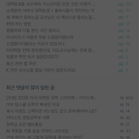
대학원생들 교수에게 가스라이팅 당한 것은 이해가 갑니다. 안타깝네요.
120
소재분야 석박사 대학원생 + 물박사들이 착각하는 거
77
왜 후배가 못하는걸 교수님은 내 책임으로 돌리는걸까요?
7
편애 하는 방법
17
랩홈피에 다들 본인 사진 올리냐
13
이사이트가 처음엔 정말 도움많이됐는데
16
신생랩가지말라는 이유가 있었구나
20
타대학원 컨텍 준비중인데, 지도교수님께는 언제 말씀드려야 할까요?
2
정출연 학연 박사 질문(DGIST)
2
통신 관련 랩 추천
3
K 전전 교수님들 랩실 어떤지 질문드려요!
2
최근 댓글이 많이 달린 글
[무료] 2026 미국 대학원 유학 스타터팩 - 가이드북 & 합격자 컨택메일 템플릿
653
미박 탑스쿨 유학이 빡세진 이유
19
혹시 이정도 스펙이면 어느정도 잡고 준비해야하나요?
14
카이스트 경영공학부 서류
30
장학금 모은 랩비통장
21
AI 학회들 거품 슬슬 지적이 나오네요
33
근데 여기는 왜 그렇게 SPK를 물어보는거임?
18