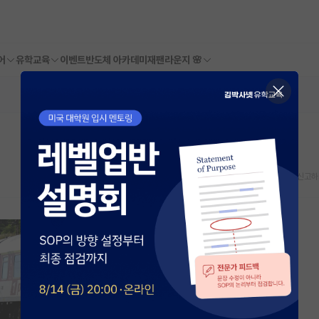
어
유학교육
이벤트
반도체 아카데미
재팬라운지 🌸
스크랩
신고하