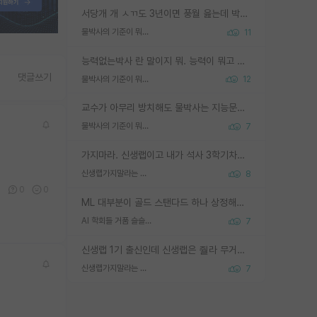
서당개 개 ㅅㄲ도 3년이면 풍월 읊는데 박사 5년 이상 대리고 있으면서 물된건 교수 탓 맞는ㄱ게 거기가 서당이 아니란 소리임
물박사의 기준이 뭐임?
11
능력없는박사 란 말이지 뭐. 능력이 뭐고 능력이 있다는게 뭔지는 사람마다 기준이 다르니까 얘기해봐야 서로 자기 기준만 얘기해서 논쟁이 끝이 안나고. 주위에서 능력있고 야심있는 신입생이 교수가 유의미한 피드백을 아예 안주면서 제대로된 과제에 참여해볼 기회도 제공하지 않고 잡일 뺑뺑이만 돌려서 맨날 단순작업만 하면서 밤새다가 눈빛이 점점 죽어가는걸 본 사람은 물박사는 교수탓이라고 하고, 교수는 이것저것 알려도 주고 기회도 주고 사수 동기 붙여주면서 어떻게든 끌고가려고 하는데 본인이 매일 뺀질거리면서 출근 하는둥마는둥 하다가 기껏 와서도 폰이나 쳐다보다가 실험 망치고 저녁약속있어서 먼저 가볼게요~ 하는걸 본 사람은 물박사는 본인탓이라고 함.
댓글쓰기
물박사의 기준이 뭐임?
12
교수가 아무리 방치해도 물박사는 지능문제고 본인 의지 문제임. 만물 교수탓 하는 애들이 이상한거임.
물박사의 기준이 뭐임?
7
가지마라. 신생랩이고 내가 석사 3학기차인데 최고참인데 나도 아무것도 모르는데 교수가 후배들 왜 논문 교육 안시키냐. 논문 왜 안 써오냐 닦달한다
신생랩가지말라는 이유가 있었구나
8
0
0
0
ML 대부분이 골드 스탠다드 하나 상정해놓고 (벤치마크 데이터셋이 여러 개면 여러 개 상정) 그거 얼마나 잘 맞추나 싸움임 가끔 번뜩이는 설계 철학을 보여주는 논문들도 있지만 대부분 그거 성적 얼마나 더 올리느라에 혈안이 되어 있는 측면이 잇음
AI 학회들 거품 슬슬 지적이 나오네요
7
신생랩 1기 출신인데 신생랩은 줠라 무거운 바벨 같은거임. 들면 대박인데 못들면 깔려 죽음. 아무도 알려주지 않는 환경에서 자생해야하지만, 일단 살아남았다면 그 어떤 사람보다 악착같고 생존력 높은 사람으로 거듭날 수 있음
신생랩가지말라는 이유가 있었구나
7