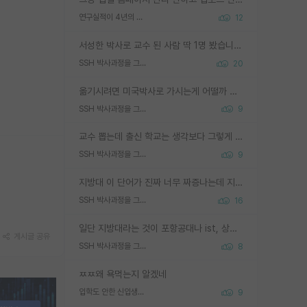
연구실적이 4년의 공백이 있는거 어떻게 생각하냐
12
서성한 박사로 교수 된 사람 딱 1명 봤습니다. 근데 지방대 박사로 교수된 거는 기적이 일어나야되요. 서성한 학부부터여도 빡센게 교수임용일텐데 지방대박사로 무슨 교수가 되나요...... 중소기업/중견기업 팀장급/연구소장급이나 될거 같네요.
SSH 박사과정을 그만두고 지방대 박사로 옮기면 교수의 꿈은 끝일까요?
20
옮기시려면 미국박사로 가시는게 어떨까 싶네요. 교수가 꿈이면 미국박사 하고 미국교수 까지 같이 노리시는게 기회가 많지 않을까요?
SSH 박사과정을 그만두고 지방대 박사로 옮기면 교수의 꿈은 끝일까요?
9
교수 뽑는데 출신 학교는 생각보다 그렇게 안 봄. 앞으로는 더 안 보게 될거임. 박사는 어디서 진행해도 됨. 단, 제대로 쌓고 좋은 실적 만들 수 있다면. 그런데 지방대는 그럴 가능성이 지극히 낮음. 나만 열심히 잘 하면 된다? 인간은 주변 환경에 지배되는 나약한 존재임. 주변의 지방대 대학원생과 섞이고 지방 특유의 여유로움 또는 나쁘게 얘기해서 나태함에 젖어 살다보면 교수의 꿈 자체를 잊어버리게 될 가능성도 있음. 주변 환경이 70~80%임.
SSH 박사과정을 그만두고 지방대 박사로 옮기면 교수의 꿈은 끝일까요?
9
지방대 이 단어가 진짜 너무 짜증나는데 지방대면 다 그냥 쓰레기인가요? 무슨 말 같지도 않은 댓글들이 있는건지??? 지방에도 충분히 좋은 대학 많고 충분히 잘하는 교수님들 많습니다 포항공대 4개 IST 대표 지거국들 여기 모두 다 지방에 있고 여기 출신들 중에 교수하는 분들 적지 않습니다 지거국 출신이 무슨 교수를 하냐?라고 생각할 사람들 많은데 상위 대표 지거국에 아웃라이어들 많습니다 결국 개인의 연구역량과 실적이 중요합니다 이 역량을 펼치는데 있어서 지도교수와의 합도 중요합니다. 그리고 경력이 필요하면 해외포닥까지 다녀오세요
SSH 박사과정을 그만두고 지방대 박사로 옮기면 교수의 꿈은 끝일까요?
16
일단 지방대라는 것이 포항공대나 ist, 상위 지거국은 아니라고 생각하겠습니다. 그런곳은 서성한에 비해 소위 대학 네임밸류가 크게 뒤떨어지지는 않으니까요. 대학 이름이 중요하냐? 당연합니다. 대학 이름이 좋아서 좋은 아웃풋이 나오는 것이냐, 좋은 대학은 좋은 사람과 좋은 기회가 몰려있으니 아웃풋도 자연스럽게 좋아지는 것이냐? 대답하기 어려운 문제입니다. 아직 한국 사회에서 학벌을 보는 것도, 특히 이공계를 중심으로 학벌보다는 실적 위주라는 분위기가 형성되는 것도 사실입니다. 지방대 출신으로 전임교수가 될수 있느냐? 가능 불가능을 따지면 당연히 가능입니다. 지방대 박사 출신으로 전임교원이 된 경우가 실제로 있으니까요. 현실적인 가능성이 있느냐? 지금 이정도 대학의 교수가 되고싶다고 생각되는 대학 들어가서 컴공과 교수 목록 켜고 박사 어디서 받았는지 쭉 한번 보세요. 냉정하게 지방대 출신인 분들이 많지는 않으실겁니다.
게시글 공유
SSH 박사과정을 그만두고 지방대 박사로 옮기면 교수의 꿈은 끝일까요?
8
ㅉㅉ왜 욕먹는지 알겠네
입학도 안한 신입생이 원래 관심을 받나요
9