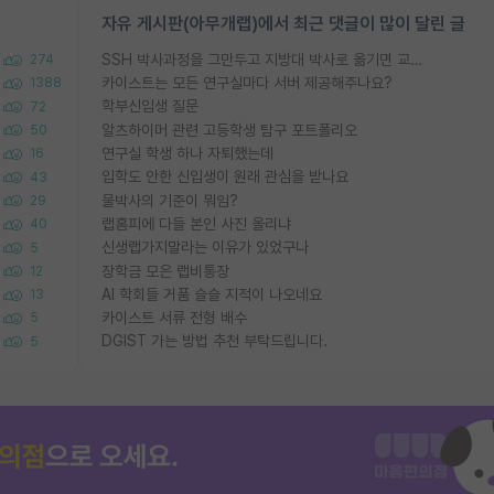
자유 게시판(아무개랩)에서 최근 댓글이 많이 달린 글
SSH 박사과정을 그만두고 지방대 박사로 옮기면 교수의 꿈은 끝일까요?
274
카이스트는 모든 연구실마다 서버 제공해주나요?
1388
학부신입생 질문
72
알츠하이머 관련 고등학생 탐구 포트폴리오
50
연구실 학생 하나 자퇴했는데
16
입학도 안한 신입생이 원래 관심을 받나요
43
물박사의 기준이 뭐임?
29
랩홈피에 다들 본인 사진 올리냐
40
신생랩가지말라는 이유가 있었구나
5
장학금 모은 랩비통장
12
AI 학회들 거품 슬슬 지적이 나오네요
13
카이스트 서류 전형 배수
5
DGIST 가는 방법 추천 부탁드립니다.
5