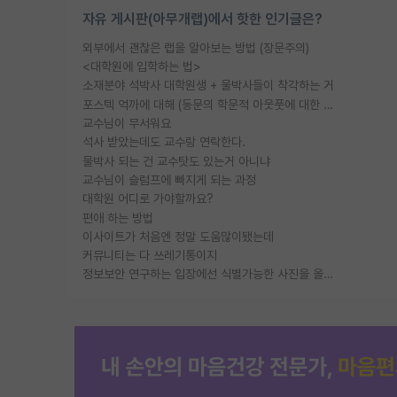
자유 게시판(아무개랩)에서 핫한 인기글은?
외부에서 괜찮은 랩을 알아보는 방법 (장문주의)
<대학원에 입학하는 법>
소재분야 석박사 대학원생 + 물박사들이 착각하는 거
포스텍 억까에 대해 (동문의 학문적 아웃풋에 대한 반박)
교수님이 무서워요
석사 받았는데도 교수랑 연락한다.
물박사 되는 건 교수탓도 있는거 아니냐
교수님이 슬럼프에 빠지게 되는 과정
대학원 어디로 가야할까요?
편애 하는 방법
이사이트가 처음엔 정말 도움많이됐는데
커뮤니티는 다 쓰레기통이지
정보보안 연구하는 입장에선 식별가능한 사진을 올리는건 비추이긴함