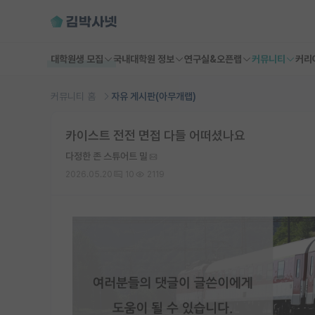
대학원생 모집
국내대학원 정보
연구실&오픈랩
커뮤니티
커리
커뮤니티 홈
자유 게시판(아무개랩)
카이스트 전전 면접 다들 어떠셨나요
다정한 존 스튜어트 밀
2026.05.20
10
2119