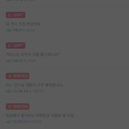
김GPT
낼 카이 전전 면접인데
0
8
3413
김GPT
카이스트 조천식 다들 붙으셨나요?
0
12
2304
명예의전당
저는 연구실 생활이 너무 행복합니다..
295
45
78752
명예의전당
심심해서 풀어보는 대학원생 개꿀AI 앱 모음
133
21
91035