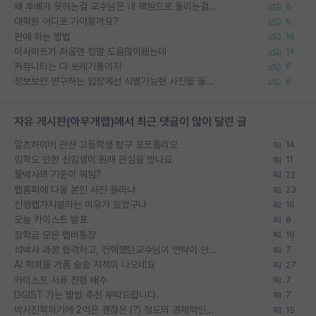
왜 후배가 못하는걸 교수님은 내 책임으로 돌리는걸까요?
6
대학원 어디로 가야할까요?
5
편애 하는 방법
16
이사이트가 처음엔 정말 도움많이됐는데
14
커뮤니티는 다 쓰레기통이지
6
정보보안 연구하는 입장에선 식별가능한 사진을 올리는건 비추이긴함
6
자유 게시판(아무개랩)에서 최근 댓글이 많이 달린 글
알츠하이머 관련 고등학생 탐구 포트폴리오
14
입학도 안한 신입생이 원래 관심을 받나요
11
물박사의 기준이 뭐임?
22
랩홈피에 다들 본인 사진 올리냐
23
신생랩가지말라는 이유가 있었구나
16
오늘 카이스트 발표
6
장학금 모은 랩비통장
19
석박사 과정 합격하고, 컨택했던교수님이 연락이 안됩니다...
7
AI 학회들 거품 슬슬 지적이 나오네요
27
카이스트 서류 전형 배수
7
DGIST 가는 방법 추천 부탁드립니다.
7
박사진학하기에 2억은 괜찮은 (?) 정도의 경제력인가요
15