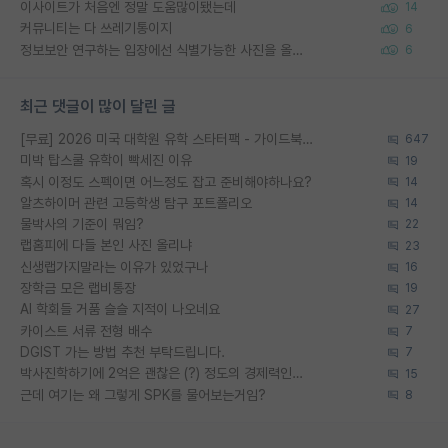
이사이트가 처음엔 정말 도움많이됐는데
14
커뮤니티는 다 쓰레기통이지
6
정보보안 연구하는 입장에선 식별가능한 사진을 올리는건 비추이긴함
6
최근 댓글이 많이 달린 글
[무료] 2026 미국 대학원 유학 스타터팩 - 가이드북 & 합격자 컨택메일 템플릿
647
미박 탑스쿨 유학이 빡세진 이유
19
혹시 이정도 스펙이면 어느정도 잡고 준비해야하나요?
14
알츠하이머 관련 고등학생 탐구 포트폴리오
14
물박사의 기준이 뭐임?
22
랩홈피에 다들 본인 사진 올리냐
23
신생랩가지말라는 이유가 있었구나
16
장학금 모은 랩비통장
19
AI 학회들 거품 슬슬 지적이 나오네요
27
카이스트 서류 전형 배수
7
DGIST 가는 방법 추천 부탁드립니다.
7
박사진학하기에 2억은 괜찮은 (?) 정도의 경제력인가요
15
근데 여기는 왜 그렇게 SPK를 물어보는거임?
8