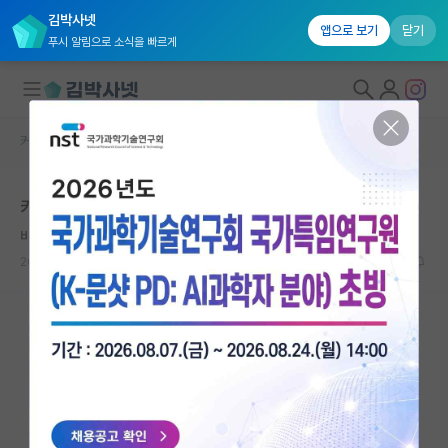
김박사넷
앱으로 보기
닫기
푸시 알림으로 소식을 빠르게
커뮤니티 홈
자유 게시판(아무개랩)
대학원생 모집
카이스트 전전 면접
국내대학원 정보
비관적인 아리스토텔레스
연구실&오픈랩
2023.08.14
9
3017
커뮤니티
커뮤니티 홈
전체글보기
베스트 게시판
IF 명예의전당