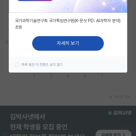
자유 게시판(아무개랩)
국가과학기술연구회 국가특임연구원(K-문샷 PD: AI과학자 분야)
미국 유학 게시판
초빙
미국 대학원 합격 후기 게시판
다들 어떻게 준비하고 계신가요?
자세히 보기
대학원생 모집 게시판
대학원 합격 후기 게시판
하루 동안 이 컨텐츠 보지 않기
응원해요
공감해요
추천해요
궁금해요
별로에요
연구실(PI) 홍보 게시판
1
1
0
0
1
석박사 채용 정보 게시판
임용 정보 게시판
게시글 공유
학부 인턴 게시판
취업 게시판
임용 후기 게시판