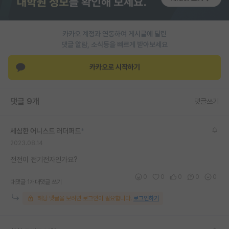
PI 전용 게시판
카카오 계정과 연동하여 게시글에 달린
인문사회 계열 게시판
댓글 알람, 소식등을 빠르게 받아보세요
특수/전문대학원 게시판
카카오로 시작하기
반도체/AI 게시판
장학금/장학생 게시판
댓글 9개
댓글쓰기
학술 정보 게시판
세심한 어니스트 러더퍼드
*
홍보 게시판
2023.08.14
커리어
전전이 전기전자인가요?
0
0
0
0
0
유학교육
대댓글 1개
대댓글 쓰기
해당 댓글을 보려면 로그인이 필요합니다.
로그인하기
이벤트
반도체 아카데미