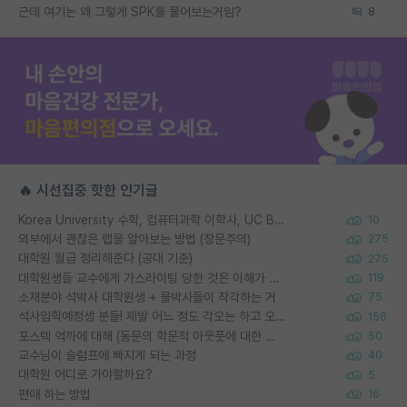
근데 여기는 왜 그렇게 SPK를 물어보는거임?
8
🔥 시선집중 핫한 인기글
Korea University 수학, 컴퓨터과학 이학사, UC Berkeley 산업공학 대학원 공학박사가 되는 것은 쉽지 않겠죠?
10
외부에서 괜찮은 랩을 알아보는 방법 (장문주의)
275
대학원 월급 정리해준다 (공대 기준)
275
대학원생들 교수에게 가스라이팅 당한 것은 이해가 갑니다. 안타깝네요.
119
소재분야 석박사 대학원생 + 물박사들이 착각하는 거
75
석사입학예정생 분들! 제발 어느 정도 각오는 하고 오세요.
156
포스텍 억까에 대해 (동문의 학문적 아웃풋에 대한 반박)
50
교수님이 슬럼프에 빠지게 되는 과정
40
대학원 어디로 가야할까요?
5
편애 하는 방법
16