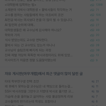
<대학원에 입학하는 법>
1388
소재분야 석박사 대학원생 + 물박사들이 착각하는 거
71
교수를 원하는 사람들에게 하는 아조씨의 조언
106
AI전공 박사는 의사보다 돈을 더 많이 벌 수 있습니다.
16
AI 탑컨퍼 순위에 대해..
27
대학원생들은 왜 교수님께 감사해야 하나요?
49
학위의 가치
20
석사 받았는데도 교수랑 연락한다.
43
물박사 되는 건 교수탓도 있는거 아니냐
28
교수님이 슬럼프에 빠지게 되는 과정
38
진짜 제발 적당히 똑똑한 박사과정이라도 위에 있었으면..
13
이사이트가 처음엔 정말 도움많이됐는데
9
자유 게시판(아무개랩)에서 최근 댓글이 많이 달린 글
타대 학부연구생 컨택 조언
21
왜 후배가 못하는걸 교수님은 내 책임으로 돌리는걸까요?
11
SSH 박사과정을 그만두고 지방대 박사로 옮기면 교수의 꿈은 끝일까요?
19
가슴에 손을 올려놓고 싫어하는 사람 불공정하게 리뷰
7
교수들끼리 편가르는데 학생도 포함이냐
6