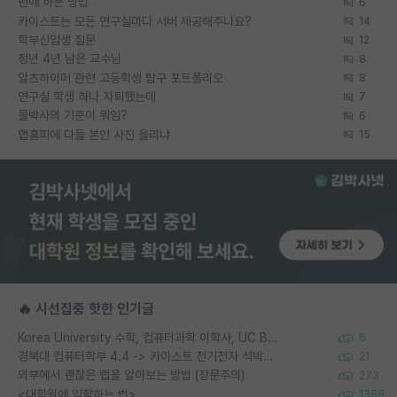
편애 하는 방법
6
카이스트는 모든 연구실마다 서버 제공해주나요?
14
학부신입생 질문
12
정년 4년 남은 교수님
8
알츠하이머 관련 고등학생 탐구 포트폴리오
8
연구실 학생 하나 자퇴했는데
7
물박사의 기준이 뭐임?
6
랩홈피에 다들 본인 사진 올리냐
15
🔥 시선집중 핫한 인기글
Korea University 수학, 컴퓨터과학 이학사, UC Berkeley 산업공학 대학원 공학박사가 되는 것은 쉽지 않겠죠?
6
경북대 컴퓨터학부 4.4 -> 카이스트 전기전자 석박사통합과정 합격
21
외부에서 괜찮은 랩을 알아보는 방법 (장문주의)
273
<대학원에 입학하는 법>
1388