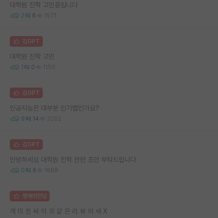
대학원 진학 고민중입니다
2
6
1571
김GPT
대학원 진학 고민
1
0
1150
김GPT
인공지능은 대부분 인기랩인가요?
9
14
3262
김GPT
안녕하세요 대학원 진학 관련 조안 부탁드립니다
0
6
1688
명예의전당
개 미 친 싸 이 코 같 은 리 뷰 어 새 X