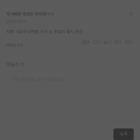
약삭빠른 마르틴 하이데거
2026.05.16
지방 사립대 대학원 가서 또 취업이 될지 관건
0
0
0
0
0
대댓글 쓰기
댓글쓰기
등록