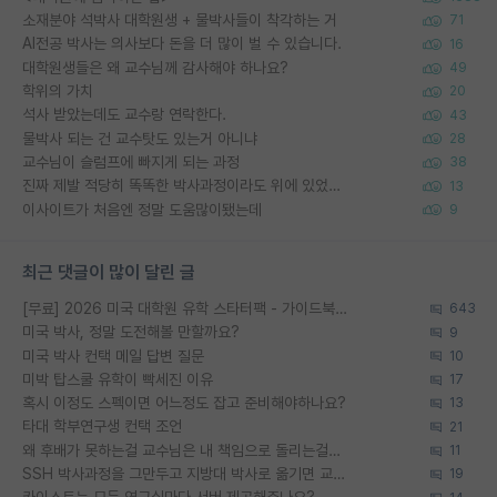
소재분야 석박사 대학원생 + 물박사들이 착각하는 거
71
AI전공 박사는 의사보다 돈을 더 많이 벌 수 있습니다.
16
대학원생들은 왜 교수님께 감사해야 하나요?
49
학위의 가치
20
석사 받았는데도 교수랑 연락한다.
43
물박사 되는 건 교수탓도 있는거 아니냐
28
교수님이 슬럼프에 빠지게 되는 과정
38
진짜 제발 적당히 똑똑한 박사과정이라도 위에 있었으면..
13
이사이트가 처음엔 정말 도움많이됐는데
9
최근 댓글이 많이 달린 글
[무료] 2026 미국 대학원 유학 스타터팩 - 가이드북 & 합격자 컨택메일 템플릿
643
미국 박사, 정말 도전해볼 만할까요?
9
미국 박사 컨택 메일 답변 질문
10
미박 탑스쿨 유학이 빡세진 이유
17
혹시 이정도 스펙이면 어느정도 잡고 준비해야하나요?
13
타대 학부연구생 컨택 조언
21
왜 후배가 못하는걸 교수님은 내 책임으로 돌리는걸까요?
11
SSH 박사과정을 그만두고 지방대 박사로 옮기면 교수의 꿈은 끝일까요?
19