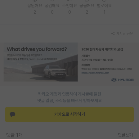
응원해요
공감해요
추천해요
궁금해요
별로에요
재팬라운지 🌸
2
0
0
2
1
게시글 공유
카카오 계정과 연동하여 게시글에 달린
댓글 알람, 소식등을 빠르게 받아보세요
카카오로 시작하기
댓글 1개
댓글쓰기