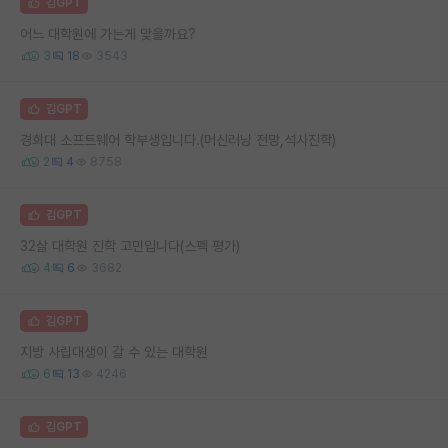
김GPT
어느 대학원에 가는게 맞을까요?
3
18
3543
김GPT
경희대 소프트웨어 학부생입니다.(머신러닝 전망,석사진학)
2
4
8758
김GPT
32살 대학원 진학 고민입니다(스펙 평가)
4
6
3682
김GPT
지방 사립대생이 갈 수 있는 대학원
6
13
4246
김GPT