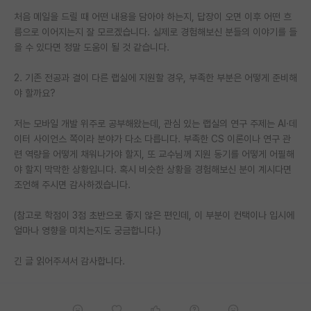
처음 메일을 드릴 때 어떤 내용을 담아야 하는지, 답장이 오면 이후 어떤 흐
PI 전용 게시판
름으로 이어지는지 잘 모르겠습니다. 실제로 경험해보신 분들의 이야기를 들
을 수 있다면 정말 도움이 될 것 같습니다.
인문사회 계열 게시판
특수/전문대학원 게시판
2. 기존 전공과 결이 다른 랩실에 지원할 경우, 부족한 부분은 어떻게 준비해
야 할까요?
반도체/AI 게시판
저는 모바일 개발 위주로 공부해왔는데, 관심 있는 랩실의 연구 주제는 AI·데
장학금/장학생 게시판
이터 사이언스 쪽이라 분야가 다소 다릅니다. 부족한 CS 이론이나 연구 관
련 역량을 어떻게 채워나가야 할지, 또 교수님께 지원 동기를 어떻게 어필해
학술 정보 게시판
야 할지 막막한 상황입니다. 혹시 비슷한 상황을 경험해보신 분이 계시다면
조언해 주시면 감사하겠습니다.
홍보 게시판
(참고로 학점이 3점 초반으로 좋지 않은 편인데, 이 부분이 컨택이나 입시에
커리어
얼마나 영향을 미치는지도 궁금합니다.)
유학교육
긴 글 읽어주셔서 감사합니다.
이벤트
반도체 아카데미