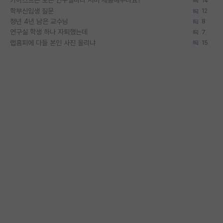
카이스트는 모든 연구실마다 서버 제공해주나요?
14
학부신입생 질문
12
정년 4년 남은 교수님
8
연구실 학생 하나 자퇴했는데
7
랩홈피에 다들 본인 사진 올리냐
15