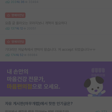
203
36
33494
명예의전당
요즘 글 올라오는 꼬라지보니 개혁이 필요하다
137
12
20051
명예의전당
기다리던 저널측에서 연락이 왔습니다. 저 accept 되었습니다ㅠㅠ
174
52
66984
자유 게시판(아무개랩)에서 핫한 인기글은?
외부에서 괜찮은 랩을 알아보는 방법 (장문주의)
273