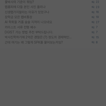
물박사의 기준이 뭐임?
22
랩홈피에 다들 본인 사진 올리냐
23
신생랩가지말라는 이유가 있었구나
16
장학금 모은 랩비통장
19
AI 학회들 거품 슬슬 지적이 나오네요
27
카이스트 서류 전형 배수
7
DGIST 가는 방법 추천 부탁드립니다.
7
박사진학하기에 2억은 괜찮은 (?) 정도의 경제력인가요
15
근데 여기는 왜 그렇게 SPK를 물어보는거임?
8