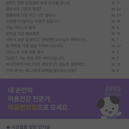
입학도 안한 신입생이 원래 관심을 받나요
11
물박사의 기준이 뭐임?
22
랩홈피에 다들 본인 사진 올리냐
23
신생랩가지말라는 이유가 있었구나
16
오늘 카이스트 발표
6
장학금 모은 랩비통장
19
석박사 과정 합격하고, 컨택했던교수님이 연락이 안됩니다...
7
AI 학회들 거품 슬슬 지적이 나오네요
27
카이스트 서류 전형 배수
7
DGIST 가는 방법 추천 부탁드립니다.
7
박사진학하기에 2억은 괜찮은 (?) 정도의 경제력인가요
15
근데 여기는 왜 그렇게 SPK를 물어보는거임?
8
🔥 시선집중 핫한 인기글