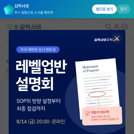
김박사넷
앱으로 보기
닫기
푸시 알림으로 소식을 빠르게
커뮤니티 홈
자유 게시판(아무개랩)
대학원생 모집
지방사립대 1학년입니다. 연구자가 될 수 있을까요?
국내대학원 정보
얌전한 밀턴 프리드먼
연구실&오픈랩
2026.05.14
10
1443
커뮤니티
커뮤니티 홈
전체글보기
베스트 게시판
IF 명예의전당