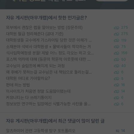
자유 게시판(아무개랩)에서 핫한 인기글은?
외부에서 괜찮은 랩을 알아보는 방법 (장문주의)
275
대학원 월급 정리해준다 (공대 기준)
275
대학원생들 교수에게 가스라이팅 당한 것은 이해가 갑니다. 안타깝네요.
119
소재분야 석박사 대학원생 + 물박사들이 착각하는 거
75
석사입학예정생 분들! 제발 어느 정도 각오는 하고 오세요.
156
포스텍 억까에 대해 (동문의 학문적 아웃풋에 대한 반박)
50
교수님이 슬럼프에 빠지게 되는 과정
40
왜 후배가 못하는걸 교수님은 내 책임으로 돌리는걸까요?
6
대학원 어디로 가야할까요?
5
편애 하는 방법
16
이사이트가 처음엔 정말 도움많이됐는데
14
커뮤니티는 다 쓰레기통이지
6
정보보안 연구하는 입장에선 식별가능한 사진을 올리는건 비추이긴함
6
자유 게시판(아무개랩)에서 최근 댓글이 많이 달린 글
알츠하이머 관련 고등학생 탐구 포트폴리오
14