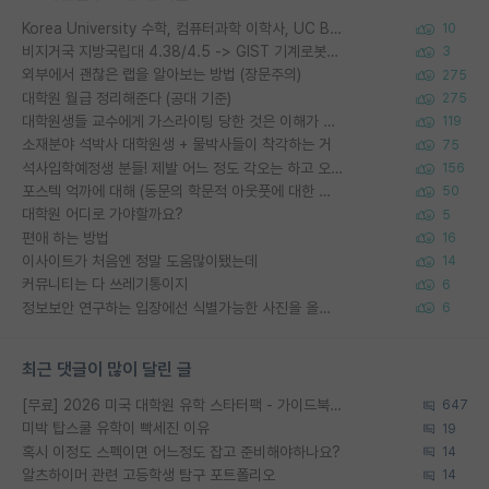
Korea University 수학, 컴퓨터과학 이학사, UC Berkeley 산업공학 대학원 공학박사가 되는 것은 쉽지 않겠죠?
10
비지거국 지방국립대 4.38/4.5 -> GIST 기계로봇공학과 석사
3
외부에서 괜찮은 랩을 알아보는 방법 (장문주의)
275
대학원 월급 정리해준다 (공대 기준)
275
대학원생들 교수에게 가스라이팅 당한 것은 이해가 갑니다. 안타깝네요.
119
소재분야 석박사 대학원생 + 물박사들이 착각하는 거
75
석사입학예정생 분들! 제발 어느 정도 각오는 하고 오세요.
156
포스텍 억까에 대해 (동문의 학문적 아웃풋에 대한 반박)
50
대학원 어디로 가야할까요?
5
편애 하는 방법
16
이사이트가 처음엔 정말 도움많이됐는데
14
커뮤니티는 다 쓰레기통이지
6
정보보안 연구하는 입장에선 식별가능한 사진을 올리는건 비추이긴함
6
최근 댓글이 많이 달린 글
[무료] 2026 미국 대학원 유학 스타터팩 - 가이드북 & 합격자 컨택메일 템플릿
647
미박 탑스쿨 유학이 빡세진 이유
19
혹시 이정도 스펙이면 어느정도 잡고 준비해야하나요?
14
알츠하이머 관련 고등학생 탐구 포트폴리오
14