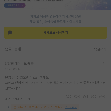
PI 전용 게시판
카카오 계정과 연동하여 게시글에 달린
인문사회 계열 게시판
댓글 알람, 소식등을 빠르게 받아보세요
특수/전문대학원 게시판
카카오로 시작하기
반도체/AI 게시판
장학금/장학생 게시판
댓글 10개
댓글쓰기
학술 정보 게시판
답답한 데이비드 흄
홍보 게시판
2026.05.14
커리어
편입 할 수 있으면 무조건 하세요
그리고 편입이 아니더라도 석박사는 해외로 가시거나 아주 좋은 대학원으로
유학교육
진학하세요
이벤트
0
0
3
2
0
대댓글 1개
대댓글 쓰기
반도체 아카데미
해당 댓글을 보려면 로그인이 필요합니다.
로그인하기