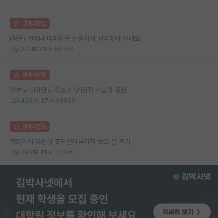
명예의전당
(장문) 언제나 대학원은 신중하게 생각해야 하네요
222
23
96356
명예의전당
학부도 대학원도 학벌이 낮은(?) 사람의 응원
435
37
88858
명예의전당
학회가서 우연히 포닥인터뷰까지 보고 온 후기
298
41
72395