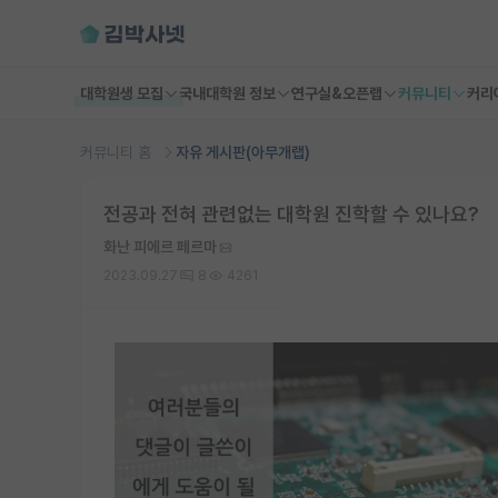
대학원생 모집
국내대학원 정보
연구실&오픈랩
커뮤니티
커리
커뮤니티 홈
자유 게시판(아무개랩)
전공과 전혀 관련없는 대학원 진학할 수 있나요?
화난 피에르 페르마
2023.09.27
8
4261