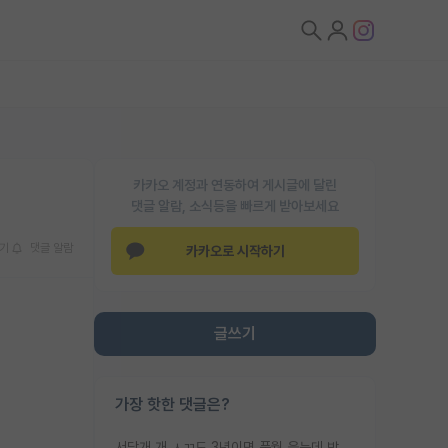
카카오 계정과 연동하여 게시글에 달린
댓글 알람, 소식등을 빠르게 받아보세요
기
댓글 알람
카카오로 시작하기
글쓰기
가장 핫한 댓글은?
서당개 개 ㅅㄲ도 3년이면 풍월 읊는데 박사 5년 이상 대리고 있으면서 물된건 교수 탓 맞는ㄱ게 거기가 서당이 아니란 소리임