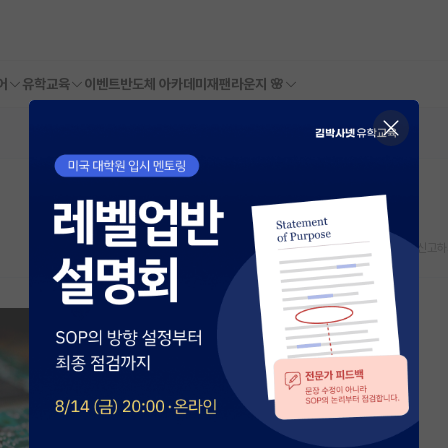
어
유학교육
이벤트
반도체 아카데미
재팬라운지 🌸
스크랩
신고하