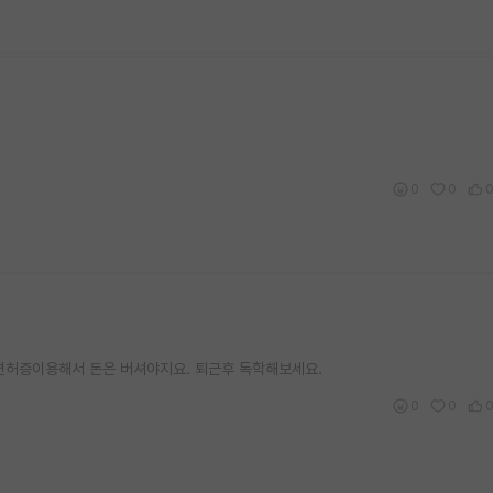
0
0
면허증이용해서 돈은 버셔야지요. 퇴근후 독학해보세요.
0
0