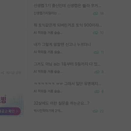
신생랩 1기 출신인데 신생랩은 줠라 무거운 바벨 같은거임. 들면 대박인데 못들면 깔려 죽음. 아무도 알려주지 않는 환경에서 자생해야하지만, 일단 살아남았다면 그 어떤 사람보다 악착같고 생존력 높은 사람으로 거듭날 수 있음
신생랩가지말라는 이유가 있었구나
18
뭐 토익같은게 되버린거죠 토익 900이라고 영어잘하는건 아닙니다만 잘하는사람은 다 900을 넘는 그런
AI 학회들 거품 슬슬 지적이 나오네요
10
내가 그렇게 말할땐 신고나 누르더니
AI 학회들 거품 슬슬 지적이 나오네요
11
그거도 아님 ai는 1등부터 9등까지 다 있음 그거도 없는 사람은 뭐냐 교수가 그냥 못하게 한거 1등급도 교수가 막으면 안됨
AI 학회들 거품 슬슬 지적이 나오네요
8
게시글 공유
ㅋㅋㅋㅋㅋㅋ ㅠㅠ 그래서 일단 유명해지는게 중요한거같습니다
AI 학회들 거품 슬슬 지적이 나오네요
8
32살에도 이런 질문을 하는군요...?
박사진학하기에 2억은 괜찮은 (?) 정도의 경제력인가요
22