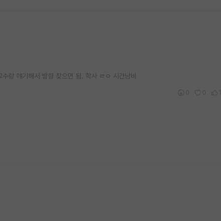
교수랑 얘기해서 방향 찾으면 됨. 학사 ㄹㅇ 시간낭비
0
0