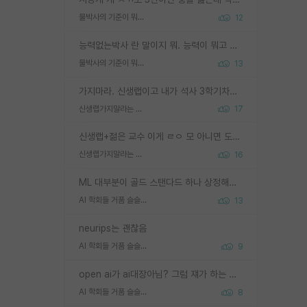
물박사의 기준이 뭐임?
12
능력없는박사 란 말이지 뭐. 능력이 뭐고 능력이 있다는게 뭔지는 사람마다 기준이 다르니까 얘기해봐야 서로 자기 기준만 얘기해서 논쟁이 끝이 안나고. 주위에서 능력있고 야심있는 신입생이 교수가 유의미한 피드백을 아예 안주면서 제대로된 과제에 참여해볼 기회도 제공하지 않고 잡일 뺑뺑이만 돌려서 맨날 단순작업만 하면서 밤새다가 눈빛이 점점 죽어가는걸 본 사람은 물박사는 교수탓이라고 하고, 교수는 이것저것 알려도 주고 기회도 주고 사수 동기 붙여주면서 어떻게든 끌고가려고 하는데 본인이 매일 뺀질거리면서 출근 하는둥마는둥 하다가 기껏 와서도 폰이나 쳐다보다가 실험 망치고 저녁약속있어서 먼저 가볼게요~ 하는걸 본 사람은 물박사는 본인탓이라고 함.
물박사의 기준이 뭐임?
13
가지마라. 신생랩이고 내가 석사 3학기차인데 최고참인데 나도 아무것도 모르는데 교수가 후배들 왜 논문 교육 안시키냐. 논문 왜 안 써오냐 닦달한다
신생랩가지말라는 이유가 있었구나
17
신생랩+젊은 교수 이게 ㄹㅇ 모 아니면 도인듯.
신생랩가지말라는 이유가 있었구나
16
ML 대부분이 골드 스탠다드 하나 상정해놓고 (벤치마크 데이터셋이 여러 개면 여러 개 상정) 그거 얼마나 잘 맞추나 싸움임 가끔 번뜩이는 설계 철학을 보여주는 논문들도 있지만 대부분 그거 성적 얼마나 더 올리느라에 혈안이 되어 있는 측면이 잇음
AI 학회들 거품 슬슬 지적이 나오네요
13
neurips는 괜찮음
AI 학회들 거품 슬슬 지적이 나오네요
9
open ai가 ai대장아님? 그럼 쟤가 하는 말이 다 맞겠네
AI 학회들 거품 슬슬 지적이 나오네요
8