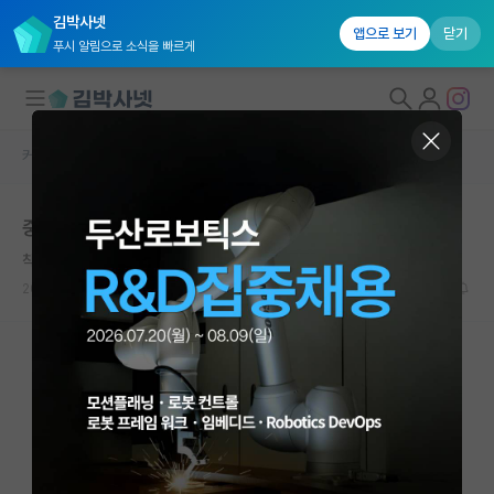
김박사넷
앱으로 보기
닫기
푸시 알림으로 소식을 빠르게
커뮤니티 홈
자유 게시판(아무개랩)
대학원생 모집
중경외시 4.0/4.5 spk 서류탈인가요
국내대학원 정보
착한 레프 톨스토이
연구실&오픈랩
2025.04.11
12
4142
커뮤니티
커뮤니티 홈
전체글보기
베스트 게시판
IF 명예의전당