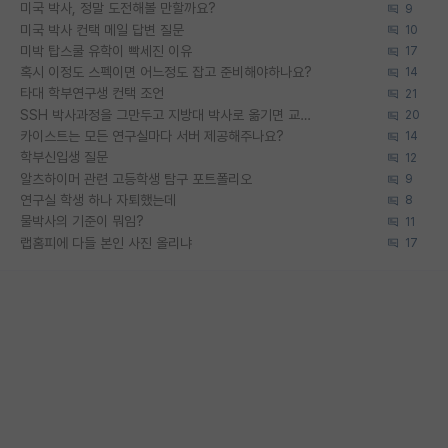
미국 박사, 정말 도전해볼 만할까요?
9
미국 박사 컨택 메일 답변 질문
10
미박 탑스쿨 유학이 빡세진 이유
17
혹시 이정도 스펙이면 어느정도 잡고 준비해야하나요?
14
타대 학부연구생 컨택 조언
21
SSH 박사과정을 그만두고 지방대 박사로 옮기면 교수의 꿈은 끝일까요?
20
카이스트는 모든 연구실마다 서버 제공해주나요?
14
학부신입생 질문
12
알츠하이머 관련 고등학생 탐구 포트폴리오
9
연구실 학생 하나 자퇴했는데
8
물박사의 기준이 뭐임?
11
랩홈피에 다들 본인 사진 올리냐
17