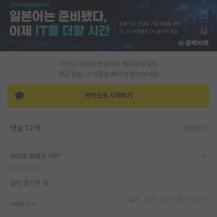
PI 전용 게시판
인문사회 계열 게시판
특수/전문대학원 게시판
카카오 계정과 연동하여 게시글에 달린
반도체/AI 게시판
댓글 알람, 소식등을 빠르게 받아보세요
장학금/장학생 게시판
카카오로 시작하기
학술 정보 게시판
댓글 12개
댓글쓰기
홍보 게시판
커리어
귀여운 알베르 카뮈
*
2025.04.11
유학교육
실적 좋으면 됨
이벤트
0
0
0
0
0
대댓글 쓰기
반도체 아카데미