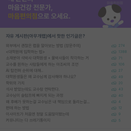
자유 게시판(아무개랩)에서 핫한 인기글은?
외부에서 괜찮은 랩을 알아보는 방법 (장문주의)
274
<대학원에 입학하는 법>
1388
소재분야 석박사 대학원생 + 물박사들이 착각하는 거
71
교수를 원하는 사람들에게 하는 아조씨의 조언
106
AI 탑컨퍼 순위에 대해..
27
대학원생들은 왜 교수님께 감사해야 하나요?
49
학위의 가치
20
석사 받았는데도 교수랑 연락한다.
43
교수님이 슬럼프에 빠지게 되는 과정
40
왜 후배가 못하는걸 교수님은 내 책임으로 돌리는걸까요?
4
편애 하는 방법
12
이사이트가 처음엔 정말 도움많이됐는데
9
커뮤니티는 다 쓰레기통이지
5