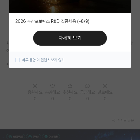
자유 게시판(아무개랩)
2026 두산로보틱스 R&D 집중채용 (~8/9)
미국 유학 게시판
미국 대학원 합격 후기 게시판
자세히 보기
학부 생명과라 생명과학과 대학원 아니면 의과학대학원 희망합니다. K는 학
대학원생 모집 게시판
점 많이봐서 힘들다고 알고있는데 sp도 힘들까요
하루 동안 이 컨텐츠 보지 않기
대학원 합격 후기 게시판
+yk는 어떨까요..
연구실(PI) 홍보 게시판
석박사 채용 정보 게시판
응원해요
공감해요
추천해요
궁금해요
별로에요
0
0
0
0
0
임용 정보 게시판
학부 인턴 게시판
게시글 공유
취업 게시판
임용 후기 게시판