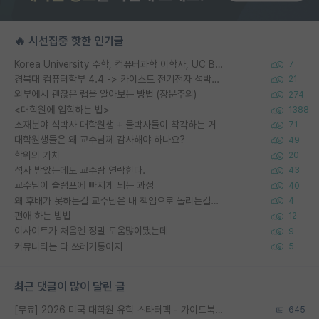
🔥 시선집중 핫한 인기글
Korea University 수학, 컴퓨터과학 이학사, UC Berkeley 산업공학 대학원 공학박사가 되는 것은 쉽지 않겠죠?
7
경북대 컴퓨터학부 4.4 -> 카이스트 전기전자 석박사통합과정 합격
21
외부에서 괜찮은 랩을 알아보는 방법 (장문주의)
274
<대학원에 입학하는 법>
1388
소재분야 석박사 대학원생 + 물박사들이 착각하는 거
71
대학원생들은 왜 교수님께 감사해야 하나요?
49
학위의 가치
20
석사 받았는데도 교수랑 연락한다.
43
교수님이 슬럼프에 빠지게 되는 과정
40
왜 후배가 못하는걸 교수님은 내 책임으로 돌리는걸까요?
4
편애 하는 방법
12
이사이트가 처음엔 정말 도움많이됐는데
9
커뮤니티는 다 쓰레기통이지
5
최근 댓글이 많이 달린 글
[무료] 2026 미국 대학원 유학 스타터팩 - 가이드북 & 합격자 컨택메일 템플릿
645