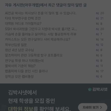
자유 게시판(아무개랩)에서 최근 댓글이 많이 달린 글
AI전공 박사는 의사보다 돈을 더 많이 벌 수 있습니다.
20
타대 학부연구생 컨택 조언
21
대학원 어디로 가야할까요?
8
SSH 박사과정을 그만두고 지방대 박사로 옮기면 교수의 꿈은 끝일까요?
20
가슴에 손을 올려놓고 싫어하는 사람 불공정하게 리뷰
7
카이스트는 모든 연구실마다 서버 제공해주나요?
14
학부신입생 질문
12
정년 4년 남은 교수님
8
알츠하이머 관련 고등학생 탐구 포트폴리오
9
연구실 학생 하나 자퇴했는데
8
물박사의 기준이 뭐임?
11
랩홈피에 다들 본인 사진 올리냐
17
장학금 모은 랩비통장
6