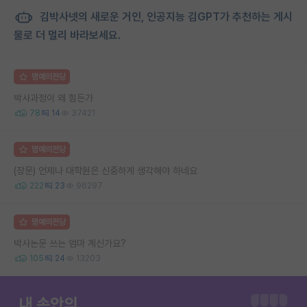
김박사넷의 새로운 거인, 인공지능 김GPT가 추천하는 게시
물로 더 멀리 바라보세요.
명예의전당
박사과정이 왜 힘든가
78
14
37421
명예의전당
(장문) 언제나 대학원은 신중하게 생각해야 하네요
222
23
96297
명예의전당
박사논문 쓰는 엄마 계신가요?
105
24
13203