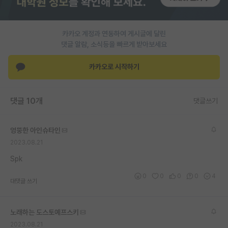
PI 전용 게시판
카카오 계정과 연동하여 게시글에 달린
인문사회 계열 게시판
댓글 알람, 소식등을 빠르게 받아보세요
특수/전문대학원 게시판
카카오로 시작하기
반도체/AI 게시판
장학금/장학생 게시판
댓글 10개
댓글쓰기
학술 정보 게시판
엉뚱한 아인슈타인
홍보 게시판
2023.08.21
커리어
Spk
0
0
0
0
4
유학교육
대댓글 쓰기
이벤트
노래하는 도스토예프스키
반도체 아카데미
2023.08.21