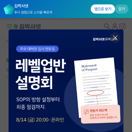
김박사넷
앱으로 보기
닫기
푸시 알림으로 소식을 빠르게
커뮤니티 홈
자유 게시판(아무개랩)
대학원생 모집
학벌 때문에 대학원 진학 가능할까요..?
국내대학원 정보
능글맞은 피타고라스
연구실&오픈랩
2023.08.21
10
3619
커뮤니티
커뮤니티 홈
전체글보기
베스트 게시판
IF 명예의전당