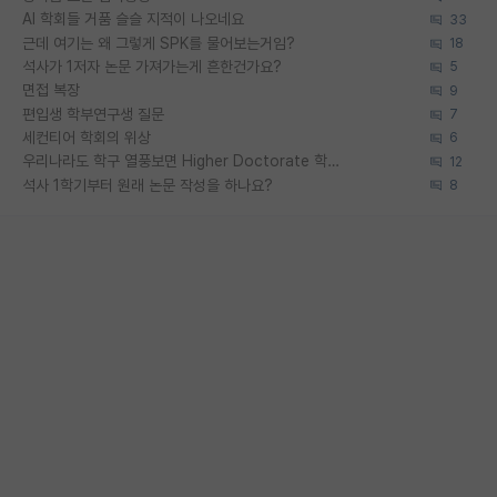
AI 학회들 거품 슬슬 지적이 나오네요
33
근데 여기는 왜 그렇게 SPK를 물어보는거임?
18
석사가 1저자 논문 가져가는게 흔한건가요?
5
면접 복장
9
편입생 학부연구생 질문
7
세컨티어 학회의 위상
6
우리나라도 학구 열풍보면 Higher Doctorate 학위가 필요하다고 봅니다.
12
석사 1학기부터 원래 논문 작성을 하나요?
8