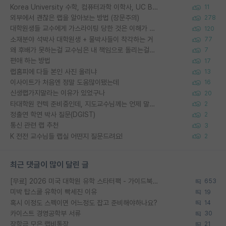
Korea University 수학, 컴퓨터과학 이학사, UC Berkeley 산업공학 대학원 공학박사가 되는 것은 쉽지 않겠죠?
11
외부에서 괜찮은 랩을 알아보는 방법 (장문주의)
278
대학원생들 교수에게 가스라이팅 당한 것은 이해가 갑니다. 안타깝네요.
120
소재분야 석박사 대학원생 + 물박사들이 착각하는 거
77
왜 후배가 못하는걸 교수님은 내 책임으로 돌리는걸까요?
7
편애 하는 방법
17
랩홈피에 다들 본인 사진 올리냐
13
이사이트가 처음엔 정말 도움많이됐는데
16
신생랩가지말라는 이유가 있었구나
20
타대학원 컨텍 준비중인데, 지도교수님께는 언제 말씀드려야 할까요?
2
정출연 학연 박사 질문(DGIST)
2
통신 관련 랩 추천
3
K 전전 교수님들 랩실 어떤지 질문드려요!
2
최근 댓글이 많이 달린 글
[무료] 2026 미국 대학원 유학 스타터팩 - 가이드북 & 합격자 컨택메일 템플릿
653
미박 탑스쿨 유학이 빡세진 이유
19
혹시 이정도 스펙이면 어느정도 잡고 준비해야하나요?
14
카이스트 경영공학부 서류
30
장학금 모은 랩비통장
21