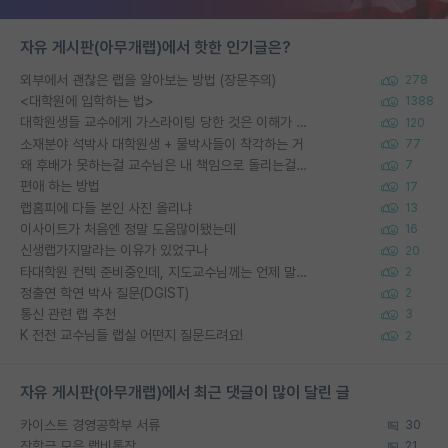
자유 게시판(아무개랩)에서 핫한 인기글은?
외부에서 괜찮은 랩을 알아보는 방법 (장문주의)
278
<대학원에 입학하는 법>
1388
대학원생들 교수에게 가스라이팅 당한 것은 이해가 갑니다. 안타깝네요.
120
소재분야 석박사 대학원생 + 물박사들이 착각하는 거
77
왜 후배가 못하는걸 교수님은 내 책임으로 돌리는걸까요?
7
편애 하는 방법
17
랩홈피에 다들 본인 사진 올리냐
13
이사이트가 처음엔 정말 도움많이됐는데
16
신생랩가지말라는 이유가 있었구나
20
타대학원 컨텍 준비중인데, 지도교수님께는 언제 말씀드려야 할까요?
2
정출연 학연 박사 질문(DGIST)
2
통신 관련 랩 추천
3
K 전전 교수님들 랩실 어떤지 질문드려요!
2
자유 게시판(아무개랩)에서 최근 댓글이 많이 달린 글
카이스트 경영공학부 서류
30
장학금 모은 랩비통장
21