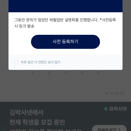
자유 게시판(아무개랩)
그동안 문의가 많았던 레벨업반 설명회를 진행합니다. *사전등록
미국 유학 게시판
시 링크 발송
미국 대학원 합격 후기 게시판
.
사전 등록하기
대학원생 모집 게시판
대학원 합격 후기 게시판
하루 동안 이 컨텐츠 보지 않기
응원해요
공감해요
추천해요
궁금해요
별로에요
연구실(PI) 홍보 게시판
0
0
0
0
6
석박사 채용 정보 게시판
임용 정보 게시판
게시글 공유
학부 인턴 게시판
취업 게시판
임용 후기 게시판