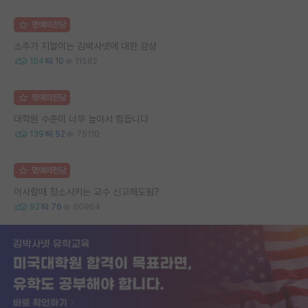
명예의전당
소주가 지껄이는 김박사넷에 대한 감상
104
10
11582
명예의전당
대학원 수준이 너무 높아서 힘듭니다
139
52
75110
명예의전당
이사할때 청소시키는 교수 신고해도됨?
92
76
60964