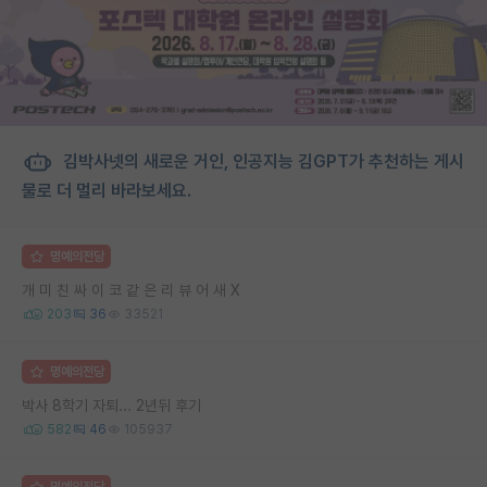
김박사넷의 새로운 거인, 인공지능 김GPT가 추천하는 게시
물로 더 멀리 바라보세요.
명예의전당
개 미 친 싸 이 코 같 은 리 뷰 어 새 X
203
36
33521
명예의전당
박사 8학기 자퇴... 2년뒤 후기
582
46
105937
명예의전당