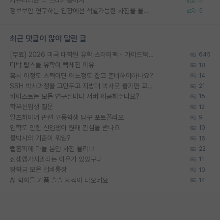
커뮤니티는 다 쓰레기통이지
5
정보보안 연구하는 입장에선 식별가능한 사진을 올리는건 비추이긴함
5
최근 댓글이 많이 달린 글
[무료] 2026 미국 대학원 유학 스타터팩 - 가이드북 & 합격자 컨택메일 템플릿
645
미박 탑스쿨 유학이 빡세진 이유
18
혹시 이정도 스펙이면 어느정도 잡고 준비해야하나요?
14
SSH 박사과정을 그만두고 지방대 박사로 옮기면 교수의 꿈은 끝일까요?
21
카이스트는 모든 연구실마다 서버 제공해주나요?
15
학부신입생 질문
12
알츠하이머 관련 고등학생 탐구 포트폴리오
9
입학도 안한 신입생이 원래 관심을 받나요
10
물박사의 기준이 뭐임?
16
랩홈피에 다들 본인 사진 올리냐
22
신생랩가지말라는 이유가 있었구나
11
장학금 모은 랩비통장
10
AI 학회들 거품 슬슬 지적이 나오네요
14