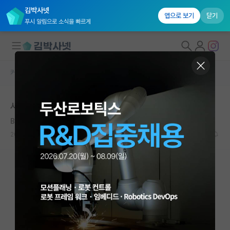
김박사넷
앱으로 보기
닫기
푸시 알림으로 소식을 빠르게
커뮤니티 홈
자유 게시판(아무개랩)
대학원생 모집
서울대 대학원
국내대학원 정보
Bernhard Riemann
연구실&오픈랩
2020.09.22
14
15046
커뮤니티
커뮤니티 홈
전체글보기
베스트 게시판
IF 명예의전당