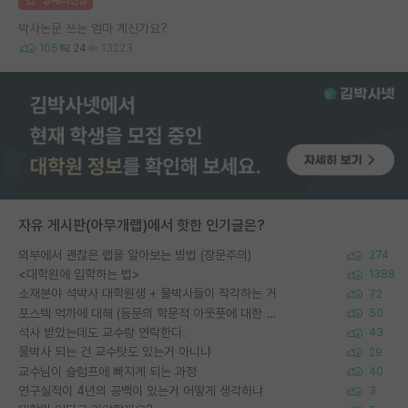
박사논문 쓰는 엄마 계신가요?
105
24
13223
자유 게시판(아무개랩)에서 핫한 인기글은?
외부에서 괜찮은 랩을 알아보는 방법 (장문주의)
274
<대학원에 입학하는 법>
1388
소재분야 석박사 대학원생 + 물박사들이 착각하는 거
72
포스텍 억까에 대해 (동문의 학문적 아웃풋에 대한 반박)
50
석사 받았는데도 교수랑 연락한다.
43
물박사 되는 건 교수탓도 있는거 아니냐
29
교수님이 슬럼프에 빠지게 되는 과정
40
연구실적이 4년의 공백이 있는거 어떻게 생각하냐
3