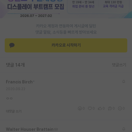
PI 전용 게시판
인문사회 계열 게시판
카카오 계정과 연동하여 게시글에 달린
댓글 알람, 소식등을 빠르게 받아보세요
특수/전문대학원 게시판
반도체/AI 게시판
카카오로 시작하기
장학금/장학생 게시판
댓글 14개
댓글쓰기
학술 정보 게시판
홍보 게시판
Francis Birch
*
2020.09.22
커리어
ㅇㅇ
유학교육
0
0
0
0
0
대댓글 쓰기
이벤트
반도체 아카데미
Walter Houser Brattain