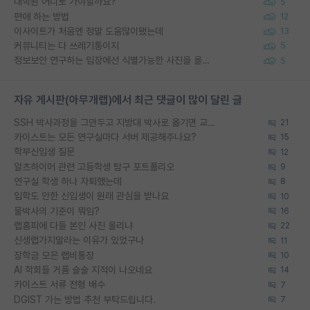
대학원 어디로 가야할까요?
5
편애 하는 방법
12
이사이트가 처음엔 정말 도움많이됐는데
13
커뮤니티는 다 쓰레기통이지
5
정보보안 연구하는 입장에선 식별가능한 사진을 올리는건 비추이긴함
5
자유 게시판(아무개랩)에서 최근 댓글이 많이 달린 글
SSH 박사과정을 그만두고 지방대 박사로 옮기면 교수의 꿈은 끝일까요?
21
카이스트는 모든 연구실마다 서버 제공해주나요?
15
학부신입생 질문
12
알츠하이머 관련 고등학생 탐구 포트폴리오
9
연구실 학생 하나 자퇴했는데
8
입학도 안한 신입생이 원래 관심을 받나요
10
물박사의 기준이 뭐임?
16
랩홈피에 다들 본인 사진 올리냐
22
신생랩가지말라는 이유가 있었구나
11
장학금 모은 랩비통장
10
AI 학회들 거품 슬슬 지적이 나오네요
14
카이스트 서류 전형 배수
7
DGIST 가는 방법 추천 부탁드립니다.
7