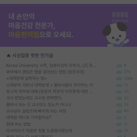
🔥 시선집중 핫한 인기글
Korea University 수학, 컴퓨터과학 이학사, UC Berkeley 산업공학 대학원 공학박사가 되는 것은 쉽지 않겠죠?
9
외부에서 괜찮은 랩을 알아보는 방법 (장문주의)
274
<대학원에 입학하는 법>
1388
소재분야 석박사 대학원생 + 물박사들이 착각하는 거
72
포스텍 억까에 대해 (동문의 학문적 아웃풋에 대한 반박)
50
석사 받았는데도 교수랑 연락한다.
43
물박사 되는 건 교수탓도 있는거 아니냐
29
교수님이 슬럼프에 빠지게 되는 과정
40
대학원 어디로 가야할까요?
5
편애 하는 방법
12
이사이트가 처음엔 정말 도움많이됐는데
13