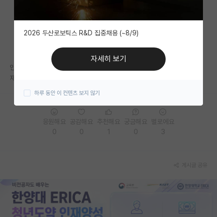
자유 게시판(아무개랩)
2026 두산로보틱스 R&D 집중채용 (~8/9)
미국 유학 게시판
미국 대학원 합격 후기 게시판
자세히 보기
인하 아주 학부에 학점은 4.1~2입니다.
대학원생 모집 게시판
재료과인데 서울대 컨택잘하면 가능한가요...
하루 동안 이 컨텐츠 보지 않기
대학원 합격 후기 게시판
연구실(PI) 홍보 게시판
응원해요
공감해요
추천해요
궁금해요
별로에요
0
0
1
0
3
석박사 채용 정보 게시판
임용 정보 게시판
게시글 공유
학부 인턴 게시판
취업 게시판
임용 후기 게시판