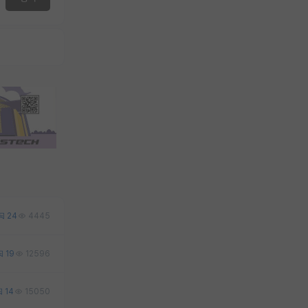
24
4445
19
12596
14
15050