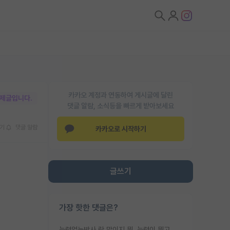
카카오 계정과 연동하여 게시글에 달린
박제글입니다.
댓글 알람, 소식등을 빠르게 받아보세요
기
댓글 알람
카카오로 시작하기
글쓰기
가장 핫한 댓글은?
능력없는박사 란 말이지 뭐. 능력이 뭐고 능력이 있다는게 뭔지는 사람마다 기준이 다르니까 얘기해봐야 서로 자기 기준만 얘기해서 논쟁이 끝이 안나고. 주위에서 능력있고 야심있는 신입생이 교수가 유의미한 피드백을 아예 안주면서 제대로된 과제에 참여해볼 기회도 제공하지 않고 잡일 뺑뺑이만 돌려서 맨날 단순작업만 하면서 밤새다가 눈빛이 점점 죽어가는걸 본 사람은 물박사는 교수탓이라고 하고, 교수는 이것저것 알려도 주고 기회도 주고 사수 동기 붙여주면서 어떻게든 끌고가려고 하는데 본인이 매일 뺀질거리면서 출근 하는둥마는둥 하다가 기껏 와서도 폰이나 쳐다보다가 실험 망치고 저녁약속있어서 먼저 가볼게요~ 하는걸 본 사람은 물박사는 본인탓이라고 함.