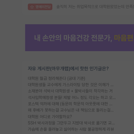
솔직히 저는 취업목적으로 대학원왔었는데 만족
명예의전당
자유 게시판(아무개랩)에서 핫한 인기글은?
대학원 월급 정리해준다 (공대 기준)
대학원생들 교수에게 가스라이팅 당한 것은 이해가 갑니다. 안타깝네요.
소재분야 석박사 대학원생 + 물박사들이 착각하는 거
석사입학예정생 분들! 제발 어느 정도 각오는 하고 오세요.
포스텍 억까에 대해 (동문의 학문적 아웃풋에 대한 반박)
왜 후배가 못하는걸 교수님은 내 책임으로 돌리는걸까요?
대학원 어디로 가야할까요?
SSH 박사과정을 그만두고 지방대 박사로 옮기면 교수의 꿈은 끝일까요?
가슴에 손을 올려놓고 싫어하는 사람 불공정하게 리뷰