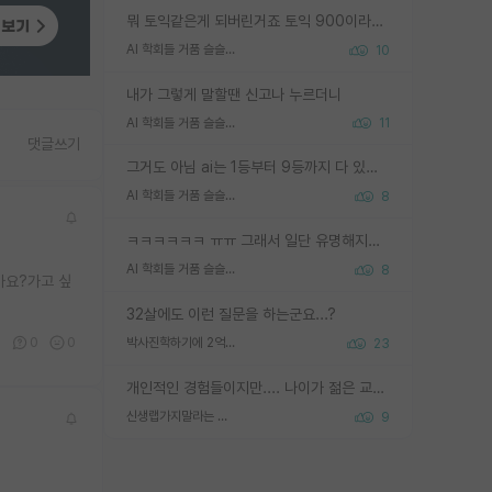
뭐 토익같은게 되버린거죠 토익 900이라고 영어잘하는건 아닙니다만 잘하는사람은 다 900을 넘는 그런
AI 학회들 거품 슬슬 지적이 나오네요
10
내가 그렇게 말할땐 신고나 누르더니
AI 학회들 거품 슬슬 지적이 나오네요
11
댓글쓰기
그거도 아님 ai는 1등부터 9등까지 다 있음 그거도 없는 사람은 뭐냐 교수가 그냥 못하게 한거 1등급도 교수가 막으면 안됨
AI 학회들 거품 슬슬 지적이 나오네요
8
ㅋㅋㅋㅋㅋㅋ ㅠㅠ 그래서 일단 유명해지는게 중요한거같습니다
AI 학회들 거품 슬슬 지적이 나오네요
8
가요?가고 싶
32살에도 이런 질문을 하는군요...?
8
0
0
박사진학하기에 2억은 괜찮은 (?) 정도의 경제력인가요
23
개인적인 경험들이지만.... 나이가 젊은 교수일수록 꼰대라는 가면을 쓴 채로 무례함을 행동하는 경우가 거의 90% 정도였음. 나이가 어린데 다른 또래들과 달리 명예, 권력, 재력까지 얻었으니 세상 다 가진 기분이겠지. 오히러 나이 든 교수들이 행동과 말을 더 조심하시더라.
신생랩가지말라는 이유가 있었구나
9