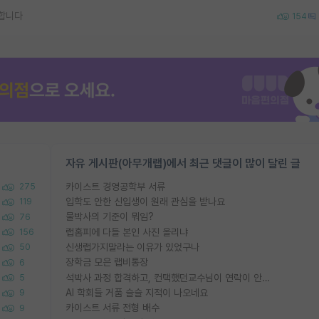
합니다
154
자유 게시판(아무개랩)에서 최근 댓글이 많이 달린 글
카이스트 경영공학부 서류
275
입학도 안한 신입생이 원래 관심을 받나요
119
물박사의 기준이 뭐임?
76
랩홈피에 다들 본인 사진 올리냐
156
신생랩가지말라는 이유가 있었구나
50
장학금 모은 랩비통장
6
석박사 과정 합격하고, 컨택했던교수님이 연락이 안됩니다...
5
AI 학회들 거품 슬슬 지적이 나오네요
9
카이스트 서류 전형 배수
9