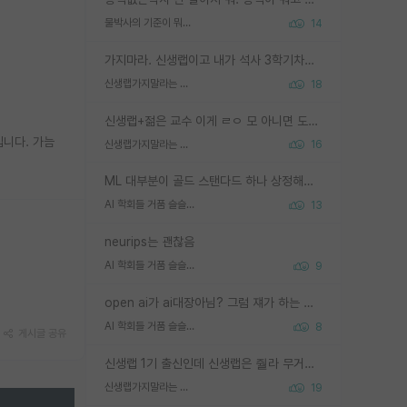
물박사의 기준이 뭐임?
14
가지마라. 신생랩이고 내가 석사 3학기차인데 최고참인데 나도 아무것도 모르는데 교수가 후배들 왜 논문 교육 안시키냐. 논문 왜 안 써오냐 닦달한다
신생랩가지말라는 이유가 있었구나
18
신생랩+젊은 교수 이게 ㄹㅇ 모 아니면 도인듯.
입니다. 가늠
신생랩가지말라는 이유가 있었구나
16
ML 대부분이 골드 스탠다드 하나 상정해놓고 (벤치마크 데이터셋이 여러 개면 여러 개 상정) 그거 얼마나 잘 맞추나 싸움임 가끔 번뜩이는 설계 철학을 보여주는 논문들도 있지만 대부분 그거 성적 얼마나 더 올리느라에 혈안이 되어 있는 측면이 잇음
AI 학회들 거품 슬슬 지적이 나오네요
13
neurips는 괜찮음
AI 학회들 거품 슬슬 지적이 나오네요
9
open ai가 ai대장아님? 그럼 쟤가 하는 말이 다 맞겠네
AI 학회들 거품 슬슬 지적이 나오네요
8
게시글 공유
신생랩 1기 출신인데 신생랩은 줠라 무거운 바벨 같은거임. 들면 대박인데 못들면 깔려 죽음. 아무도 알려주지 않는 환경에서 자생해야하지만, 일단 살아남았다면 그 어떤 사람보다 악착같고 생존력 높은 사람으로 거듭날 수 있음
신생랩가지말라는 이유가 있었구나
19