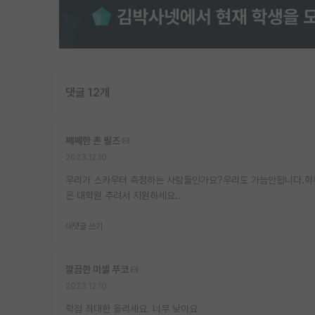
댓글 12개
쩨쩨한 존 필즈
2023.12.10
우리가 스카우터 측정하는 사람들인가요?우리도 가늠안됩니다.학부
은 대학원 추려서 지원하세요..
대댓글 쓰기
깔끔한 미셸 푸코
2023.12.10
학점 최대한 올리세요. 너무 낮아요