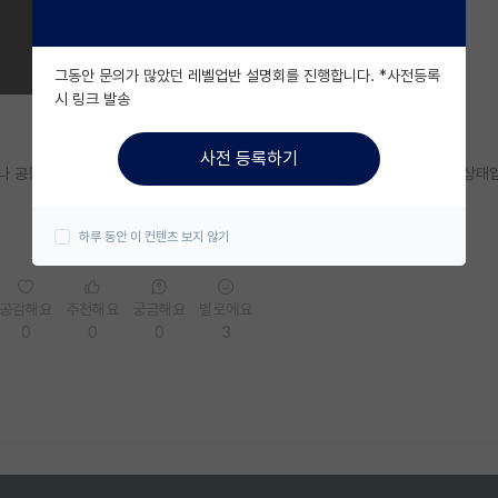
그동안 문의가 많았던 레벨업반 설명회를 진행합니다. *사전등록
시 링크 발송
사전 등록하기
하나 공동 1저자로 올라가있습니다. 학점은 3.9정도인데 토익 점수는 아직 없는 상태
하루 동안 이 컨텐츠 보지 않기
공감해요
추천해요
궁금해요
별로에요
0
0
0
3