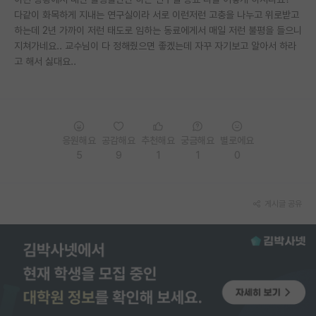
다같이 화목하게 지내는 연구실이라 서로 이런저런 고충을 나누고 위로받고
PI 전용 게시판
하는데 2년 가까이 저런 태도로 임하는 동료에게서 매일 저런 불평을 들으니
지쳐가네요.. 교수님이 다 정해줬으면 좋겠는데 자꾸 자기보고 알아서 하라
인문사회 계열 게시판
고 해서 싫대요..
특수/전문대학원 게시판
반도체/AI 게시판
장학금/장학생 게시판
응원해요
공감해요
추천해요
궁금해요
별로에요
5
9
1
1
0
학술 정보 게시판
홍보 게시판
게시글 공유
커리어
유학교육
이벤트
반도체 아카데미