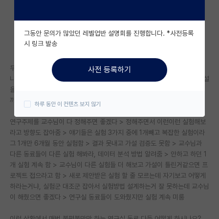
자유 게시판(아무개랩)
그동안 문의가 많았던 레벨업반 설명회를 진행합니다. *사전등록
미국 유학 게시판
시 링크 발송
미국 대학원 합격 후기 게시판
무능력한데 열심히 안할거면 대학원에 왜 온걸까?
사전 등록하기
대학원생 모집 게시판
나도 능력이 좋다고 말할 수 없지만 지도교수님한테 연구주제를 받으면 가설
을 검증하기 위해 다방면으로 실험을 설계해서 실험해봐야 하는게 아닐
대학원 합격 후기 게시판
까...?
하루 동안 이 컨텐츠 보지 않기
연구실(PI) 홍보 게시판
연구주제를 교수님이 다 정해주면 좋겠다 > 정해주면서 이런이런 실험해보
라고 방향도 잡아줌 > 얘기들은 실험 3가지 중에 1개빼고 복잡한 실험이라
석박사 채용 정보 게시판
그 1개만 6개월 동안 실험함 > 결과 못내고 가설 검증도 못함 > 교수님과
다른 동료들이 다른 실험 해봐라, 데이터 분석 방법 알려줌 > 안하고 하던 1
임용 정보 게시판
개 실험 계속 함 > 교수님이 다른 실험들 더 해보고 가설이 틀린거같으면 프
학부 인턴 게시판
로젝트 접으라고 함 > 새로 제안받은 실험 할 줄 모르는데 자기보고 어떻게
하라는거냐, 실험군 대조군 잡아서 실험방법 설계하는거 잘 못하는데 교수님
취업 게시판
이 해줬으면 좋겠다 > 연구실 동료들이 도와줬지만 실험 계속 미룸
임용 후기 게시판
이런 상황에서 매번 불평불만만 하는 연구실 동료 다들 어떻게 하시나요?