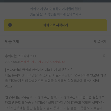
재팬라운지 🌸
카카오 계정과 연동하여 게시글에 달린
댓글 알람, 소식등을 빠르게 받아보세요
카카오로 시작하기
댓글 7개
댓글쓰기
후회하는 소크라테스
2026.06.14
누적 신고가 20개 이상인 사용자입니다.
[무능력한데 열심히 안할거면 대학원에 왜 온걸까?
나도 능력이 좋다고 말할 수 없지만 지도교수님한테 연구주제를 받으면 가설
을 검증하기 위해 다방면으로 실험을 설계해서 실험해봐야 하는게 아닐
까...?
연구주제를 교수님이 다 정해주면 좋겠다 > 정해주면서 이런이런 실험해보
라고 방향도 잡아줌 > 얘기들은 실험 3가지 중에 1개빼고 복잡한 실험이라
그 1개만 6개월 동안 실험함 > 결과 못내고 가설 검증도 못함 > 교수님과