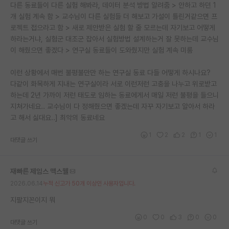
다른 동료들이 다른 실험 해봐라, 데이터 분석 방법 알려줌 > 안하고 하던 1
개 실험 계속 함 > 교수님이 다른 실험들 더 해보고 가설이 틀린거같으면 프
로젝트 접으라고 함 > 새로 제안받은 실험 할 줄 모르는데 자기보고 어떻게
하라는거냐, 실험군 대조군 잡아서 실험방법 설계하는거 잘 못하는데 교수님
이 해줬으면 좋겠다 > 연구실 동료들이 도와줬지만 실험 계속 미룸
이런 상황에서 매번 불평불만만 하는 연구실 동료 다들 어떻게 하시나요?
다같이 화목하게 지내는 연구실이라 서로 이런저런 고충을 나누고 위로받고
하는데 2년 가까이 저런 태도로 임하는 동료에게서 매일 저런 불평을 들으니
지쳐가네요.. 교수님이 다 정해줬으면 좋겠는데 자꾸 자기보고 알아서 하라
고 해서 싫대요..] 최악의 동료네요
1
2
2
1
1
대댓글 쓰기
재빠른 제임스 맥스웰
2026.06.14
누적 신고가 50개 이상인 사용자입니다.
지팔지꼰이지 뭐
0
0
3
0
0
대댓글 쓰기