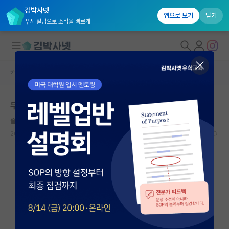
김박사넷
앱으로 보기
닫기
푸시 알림으로 소식을 빠르게
커뮤니티 홈
자유 게시판(아무개랩)
대학원생 모집
무능력한데 불평많은 동료... 진짜 나갔으면..
국내대학원 정보
졸린 윌리엄 셰익스피어
연구실&오픈랩
2026.06.14
7
3054
커뮤니티
커뮤니티 홈
전체글보기
베스트 게시판
IF 명예의전당