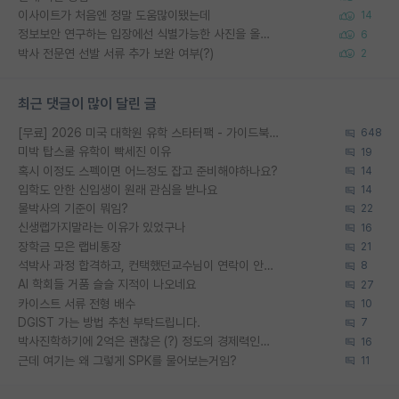
이사이트가 처음엔 정말 도움많이됐는데
14
정보보안 연구하는 입장에선 식별가능한 사진을 올리는건 비추이긴함
6
박사 전문연 선발 서류 추가 보완 여부(?)
2
최근 댓글이 많이 달린 글
[무료] 2026 미국 대학원 유학 스타터팩 - 가이드북 & 합격자 컨택메일 템플릿
648
미박 탑스쿨 유학이 빡세진 이유
19
혹시 이정도 스펙이면 어느정도 잡고 준비해야하나요?
14
입학도 안한 신입생이 원래 관심을 받나요
14
물박사의 기준이 뭐임?
22
신생랩가지말라는 이유가 있었구나
16
장학금 모은 랩비통장
21
석박사 과정 합격하고, 컨택했던교수님이 연락이 안됩니다...
8
AI 학회들 거품 슬슬 지적이 나오네요
27
카이스트 서류 전형 배수
10
DGIST 가는 방법 추천 부탁드립니다.
7
박사진학하기에 2억은 괜찮은 (?) 정도의 경제력인가요
16
근데 여기는 왜 그렇게 SPK를 물어보는거임?
11