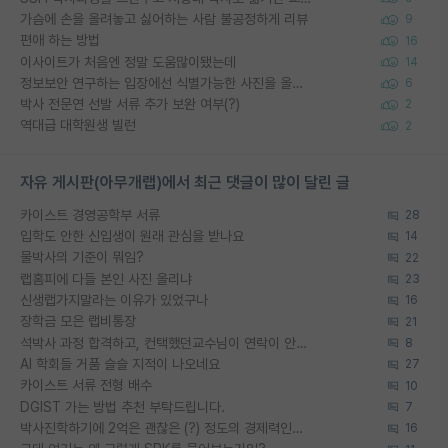
가슴에 손을 올려놓고 싫어하는 사람 불공정하게 리뷰
9
편애 하는 방법
16
이사이트가 처음엔 정말 도움많이됐는데
14
정보보안 연구하는 입장에선 식별가능한 사진을 올리는건 비추이긴함
6
박사 전문연 선발 서류 추가 보완 여부(?)
2
역대급 대학원생 빌런
2
자유 게시판(아무개랩)에서 최근 댓글이 많이 달린 글
카이스트 경영공학부 서류
28
입학도 안한 신입생이 원래 관심을 받나요
14
물박사의 기준이 뭐임?
22
랩홈피에 다들 본인 사진 올리냐
23
신생랩가지말라는 이유가 있었구나
16
장학금 모은 랩비통장
21
석박사 과정 합격하고, 컨택했던교수님이 연락이 안됩니다...
8
AI 학회들 거품 슬슬 지적이 나오네요
27
카이스트 서류 전형 배수
10
DGIST 가는 방법 추천 부탁드립니다.
7
박사진학하기에 2억은 괜찮은 (?) 정도의 경제력인가요
16