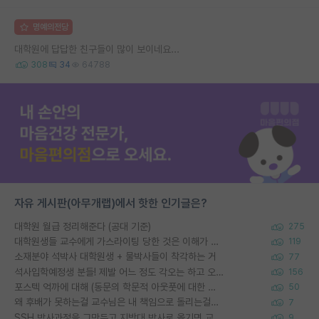
명예의전당
대학원에 답답한 친구들이 많이 보이네요...
308
34
64788
자유 게시판(아무개랩)에서 핫한 인기글은?
대학원 월급 정리해준다 (공대 기준)
275
대학원생들 교수에게 가스라이팅 당한 것은 이해가 갑니다. 안타깝네요.
119
소재분야 석박사 대학원생 + 물박사들이 착각하는 거
77
석사입학예정생 분들! 제발 어느 정도 각오는 하고 오세요.
156
포스텍 억까에 대해 (동문의 학문적 아웃풋에 대한 반박)
50
왜 후배가 못하는걸 교수님은 내 책임으로 돌리는걸까요?
7
SSH 박사과정을 그만두고 지방대 박사로 옮기면 교수의 꿈은 끝일까요?
9