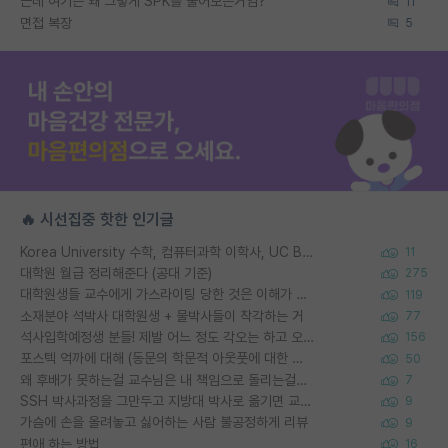
근데 여기는 왜 그렇게 SPK를 물어보는거임?
11
면접 복장
5
🔥 시선집중 핫한 인기글
Korea University 수학, 컴퓨터과학 이학사, UC Berkeley 산업공학 대학원 공학박사가 되는 것은 쉽지 않겠죠?
11
대학원 월급 정리해준다 (공대 기준)
275
대학원생들 교수에게 가스라이팅 당한 것은 이해가 갑니다. 안타깝네요.
119
소재분야 석박사 대학원생 + 물박사들이 착각하는 거
77
석사입학예정생 분들! 제발 어느 정도 각오는 하고 오세요.
156
포스텍 억까에 대해 (동문의 학문적 아웃풋에 대한 반박)
50
왜 후배가 못하는걸 교수님은 내 책임으로 돌리는걸까요?
7
SSH 박사과정을 그만두고 지방대 박사로 옮기면 교수의 꿈은 끝일까요?
9
가슴에 손을 올려놓고 싫어하는 사람 불공정하게 리뷰
9
편애 하는 방법
16