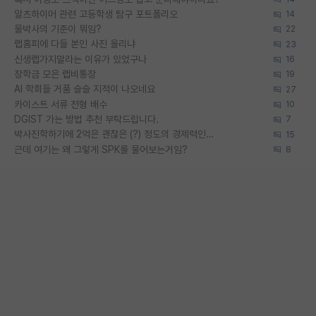
알츠하이머 관련 고등학생 탐구 포트폴리오
14
물박사의 기준이 뭐임?
22
랩홈피에 다들 본인 사진 올리냐
23
신생랩가지말라는 이유가 있었구나
16
장학금 모은 랩비통장
19
AI 학회들 거품 슬슬 지적이 나오네요
27
카이스트 서류 전형 배수
10
DGIST 가는 방법 추천 부탁드립니다.
7
박사진학하기에 2억은 괜찮은 (?) 정도의 경제력인가요
15
근데 여기는 왜 그렇게 SPK를 물어보는거임?
8