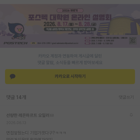
PI 전용 게시판
인문사회 계열 게시판
특수/전문대학원 게시판
반도체/AI 게시판
카카오 계정과 연동하여 게시글에 달린
장학금/장학생 게시판
댓글 알람, 소식등을 빠르게 받아보세요
학술 정보 게시판
카카오로 시작하기
홍보 게시판
댓글 14개
커리어
댓글쓰기
유학교육
선량한 레온하르트 오일러
이벤트
2026.06.13
면접앞뒀는디 기업가겟다구?ㅋㅋㅋ
반도체 아카데미
말리거싶은데 원하면가야지