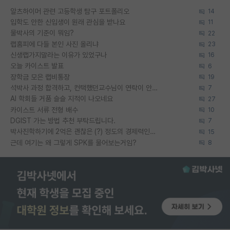
알츠하이머 관련 고등학생 탐구 포트폴리오
14
입학도 안한 신입생이 원래 관심을 받나요
11
물박사의 기준이 뭐임?
22
랩홈피에 다들 본인 사진 올리냐
23
신생랩가지말라는 이유가 있었구나
16
오늘 카이스트 발표
6
장학금 모은 랩비통장
19
석박사 과정 합격하고, 컨택했던교수님이 연락이 안됩니다...
7
AI 학회들 거품 슬슬 지적이 나오네요
27
카이스트 서류 전형 배수
10
DGIST 가는 방법 추천 부탁드립니다.
7
박사진학하기에 2억은 괜찮은 (?) 정도의 경제력인가요
15
근데 여기는 왜 그렇게 SPK를 물어보는거임?
8