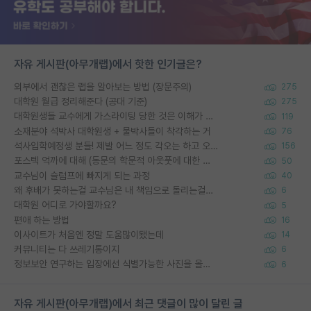
자유 게시판(아무개랩)에서 핫한 인기글은?
외부에서 괜찮은 랩을 알아보는 방법 (장문주의)
275
대학원 월급 정리해준다 (공대 기준)
275
대학원생들 교수에게 가스라이팅 당한 것은 이해가 갑니다. 안타깝네요.
119
소재분야 석박사 대학원생 + 물박사들이 착각하는 거
76
석사입학예정생 분들! 제발 어느 정도 각오는 하고 오세요.
156
포스텍 억까에 대해 (동문의 학문적 아웃풋에 대한 반박)
50
교수님이 슬럼프에 빠지게 되는 과정
40
왜 후배가 못하는걸 교수님은 내 책임으로 돌리는걸까요?
6
대학원 어디로 가야할까요?
5
편애 하는 방법
16
이사이트가 처음엔 정말 도움많이됐는데
14
커뮤니티는 다 쓰레기통이지
6
정보보안 연구하는 입장에선 식별가능한 사진을 올리는건 비추이긴함
6
자유 게시판(아무개랩)에서 최근 댓글이 많이 달린 글