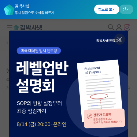
김박사넷
앱으로 보기
닫기
푸시 알림으로 소식을 빠르게
커뮤니티 홈
자유 게시판(아무개랩)
대학원생 모집
본문이 수정되지 않는 박제글입니다.
국내대학원 정보
형들형들 삼성 내부자추천 (박사)
연구실&오픈랩
쑥스러운 프랜시스 크릭
커뮤니티
2026.06.13
14
2047
커뮤니티 홈
전체글보기
베스트 게시판
IF 명예의전당