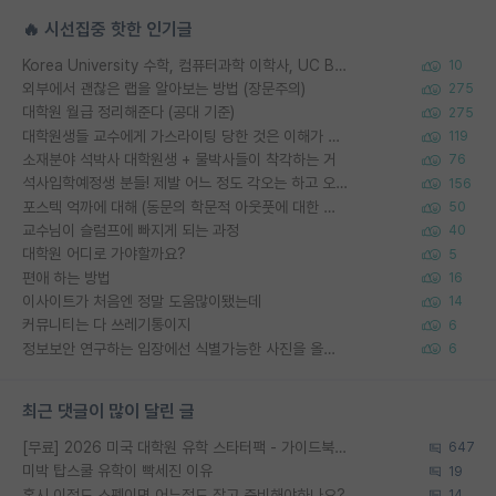
🔥 시선집중 핫한 인기글
Korea University 수학, 컴퓨터과학 이학사, UC Berkeley 산업공학 대학원 공학박사가 되는 것은 쉽지 않겠죠?
10
외부에서 괜찮은 랩을 알아보는 방법 (장문주의)
275
대학원 월급 정리해준다 (공대 기준)
275
대학원생들 교수에게 가스라이팅 당한 것은 이해가 갑니다. 안타깝네요.
119
소재분야 석박사 대학원생 + 물박사들이 착각하는 거
76
석사입학예정생 분들! 제발 어느 정도 각오는 하고 오세요.
156
포스텍 억까에 대해 (동문의 학문적 아웃풋에 대한 반박)
50
교수님이 슬럼프에 빠지게 되는 과정
40
대학원 어디로 가야할까요?
5
편애 하는 방법
16
이사이트가 처음엔 정말 도움많이됐는데
14
커뮤니티는 다 쓰레기통이지
6
정보보안 연구하는 입장에선 식별가능한 사진을 올리는건 비추이긴함
6
최근 댓글이 많이 달린 글
[무료] 2026 미국 대학원 유학 스타터팩 - 가이드북 & 합격자 컨택메일 템플릿
647
미박 탑스쿨 유학이 빡세진 이유
19
혹시 이정도 스펙이면 어느정도 잡고 준비해야하나요?
14