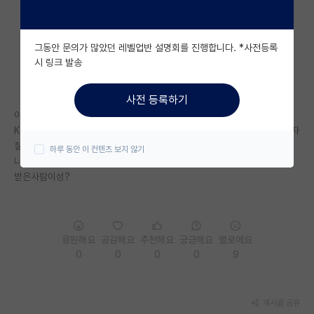
자유 게시판(아무개랩)
그동안 문의가 많았던 레벨업반 설명회를 진행합니다. *사전등록
미국 유학 게시판
시 링크 발송
미국 대학원 합격 후기 게시판
사전 등록하기
대학원생 모집 게시판
이걸로 들어간 사람있어?? 얼마나걸려 추천받는데?
KY 학부에 미박 top 10박사하고 포닥중이고, 국립대 면접앞뒀는데 교수 자
대학원 합격 후기 게시판
질이 부족한것같아...
하루 동안 이 컨텐츠 보지 않기
나도 6억 받고싶어.... 짧게걸리면 친구들한테연락해서 추천받게...
연구실(PI) 홍보 게시판
받은사람이성?
석박사 채용 정보 게시판
임용 정보 게시판
응원해요
공감해요
추천해요
궁금해요
별로에요
학부 인턴 게시판
0
0
0
0
9
취업 게시판
게시글 공유
임용 후기 게시판