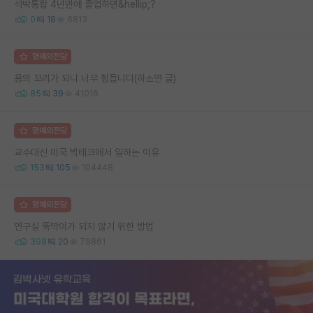
석박통합 4년만에 졸업하면&hellip;?
0
18
6813
명예의전당
용의 꼬리가 되니 너무 힘듭니다(하소연 글)
85
39
41016
명예의전당
교수대신 미국 빅테크에서 일하는 이유
153
105
104448
명예의전당
연구실 뚝딱이가 되지 않기 위한 방법
398
20
79861