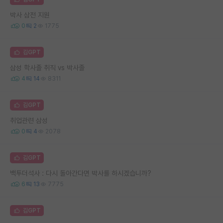
박사 삼전 지원
0
2
1775
김GPT
삼성 학사졸 취직 vs 박사졸
4
14
8311
김GPT
취업관련 삼성
0
4
2078
김GPT
백투더석사 : 다시 돌아간다면 박사를 하시겠습니까?
6
13
7775
김GPT