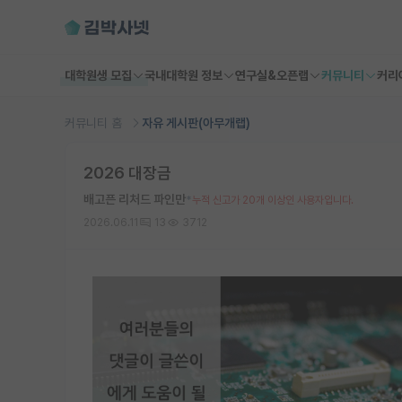
대학원생 모집
국내대학원 정보
연구실&오픈랩
커뮤니티
커리
커뮤니티 홈
자유 게시판(아무개랩)
2026 대장금
배고픈 리처드 파인만
*
누적 신고가 20개 이상인 사용자입니다.
2026.06.11
13
3712