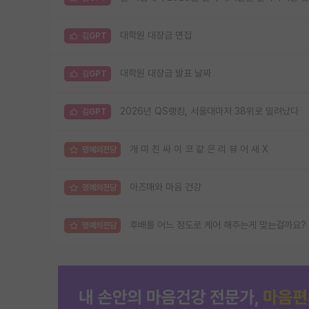
대학원 대장금 면접
김GPT
대학원 대장금 발표 날짜
김GPT
2026년 QS랭킹, 서울대마저 38위로 밀려났다
김GPT
개 미 친 싸 이 코 같 은 리 뷰 어 새 X
명예의전당
아즈매와 마음 건강
명예의전당
후배를 어느 정도로 케어 해주는게 맞는걸까요?
명예의전당