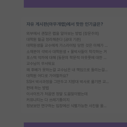
자유 게시판(아무개랩)에서 핫한 인기글은?
외부에서 괜찮은 랩을 알아보는 방법 (장문주의)
대학원 월급 정리해준다 (공대 기준)
대학원생들 교수에게 가스라이팅 당한 것은 이해가 갑니다. 안타깝네요.
소재분야 석박사 대학원생 + 물박사들이 착각하는 거
포스텍 억까에 대해 (동문의 학문적 아웃풋에 대한 반박)
교수님이 무서워요
왜 후배가 못하는걸 교수님은 내 책임으로 돌리는걸까요?
대학원 어디로 가야할까요?
SSH 박사과정을 그만두고 지방대 박사로 옮기면 교수의 꿈은 끝일까요?
편애 하는 방법
이사이트가 처음엔 정말 도움많이됐는데
커뮤니티는 다 쓰레기통이지
정보보안 연구하는 입장에선 식별가능한 사진을 올리는건 비추이긴함