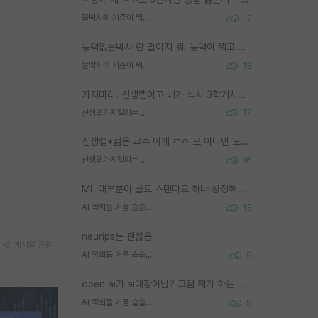
물박사의 기준이 뭐임?
12
능력없는박사 란 말이지 뭐. 능력이 뭐고 능력이 있다는게 뭔지는 사람마다 기준이 다르니까 얘기해봐야 서로 자기 기준만 얘기해서 논쟁이 끝이 안나고. 주위에서 능력있고 야심있는 신입생이 교수가 유의미한 피드백을 아예 안주면서 제대로된 과제에 참여해볼 기회도 제공하지 않고 잡일 뺑뺑이만 돌려서 맨날 단순작업만 하면서 밤새다가 눈빛이 점점 죽어가는걸 본 사람은 물박사는 교수탓이라고 하고, 교수는 이것저것 알려도 주고 기회도 주고 사수 동기 붙여주면서 어떻게든 끌고가려고 하는데 본인이 매일 뺀질거리면서 출근 하는둥마는둥 하다가 기껏 와서도 폰이나 쳐다보다가 실험 망치고 저녁약속있어서 먼저 가볼게요~ 하는걸 본 사람은 물박사는 본인탓이라고 함.
물박사의 기준이 뭐임?
13
가지마라. 신생랩이고 내가 석사 3학기차인데 최고참인데 나도 아무것도 모르는데 교수가 후배들 왜 논문 교육 안시키냐. 논문 왜 안 써오냐 닦달한다
신생랩가지말라는 이유가 있었구나
17
신생랩+젊은 교수 이게 ㄹㅇ 모 아니면 도인듯.
신생랩가지말라는 이유가 있었구나
16
ML 대부분이 골드 스탠다드 하나 상정해놓고 (벤치마크 데이터셋이 여러 개면 여러 개 상정) 그거 얼마나 잘 맞추나 싸움임 가끔 번뜩이는 설계 철학을 보여주는 논문들도 있지만 대부분 그거 성적 얼마나 더 올리느라에 혈안이 되어 있는 측면이 잇음
AI 학회들 거품 슬슬 지적이 나오네요
13
neurips는 괜찮음
게시글 공유
AI 학회들 거품 슬슬 지적이 나오네요
9
open ai가 ai대장아님? 그럼 쟤가 하는 말이 다 맞겠네
AI 학회들 거품 슬슬 지적이 나오네요
8