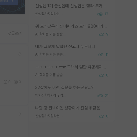
신생랩 1기 출신인데 신생랩은 줠라 무거운 바벨 같은거임. 들면 대박인데 못들면 깔려 죽음. 아무도 알려주지 않는 환경에서 자생해야하지만, 일단 살아남았다면 그 어떤 사람보다 악착같고 생존력 높은 사람으로 거듭날 수 있음
신생랩가지말라는 이유가 있었구나
17
뭐 토익같은게 되버린거죠 토익 900이라고 영어잘하는건 아닙니다만 잘하는사람은 다 900을 넘는 그런
댓글쓰기
AI 학회들 거품 슬슬 지적이 나오네요
9
내가 그렇게 말할땐 신고나 누르더니
AI 학회들 거품 슬슬 지적이 나오네요
11
ㅋㅋㅋㅋㅋㅋ ㅠㅠ 그래서 일단 유명해지는게 중요한거같습니다
AI 학회들 거품 슬슬 지적이 나오네요
8
0
0
0
32살에도 이런 질문을 하는군요...?
박사진학하기에 2억은 괜찮은 (?) 정도의 경제력인가요
21
나랑 걍 판박이인 상황이네 진심 뭐같음
신생랩가지말라는 이유가 있었구나
8