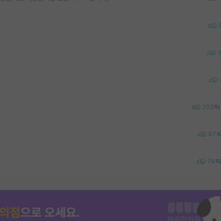
203
87
78