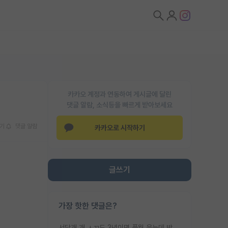
카카오 계정과 연동하여 게시글에 달린
댓글 알람, 소식등을 빠르게 받아보세요
기
댓글 알람
카카오로 시작하기
글쓰기
가장 핫한 댓글은?
서당개 개 ㅅㄲ도 3년이면 풍월 읊는데 박사 5년 이상 대리고 있으면서 물된건 교수 탓 맞는ㄱ게 거기가 서당이 아니란 소리임