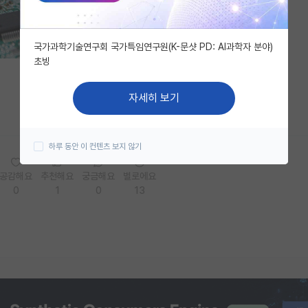
국가과학기술연구회 국가특임연구원(K-문샷 PD: AI과학자 분야)
초빙
자세히 보기
하루 동안 이 컨텐츠 보지 않기
공감해요
추천해요
궁금해요
별로에요
0
1
0
13