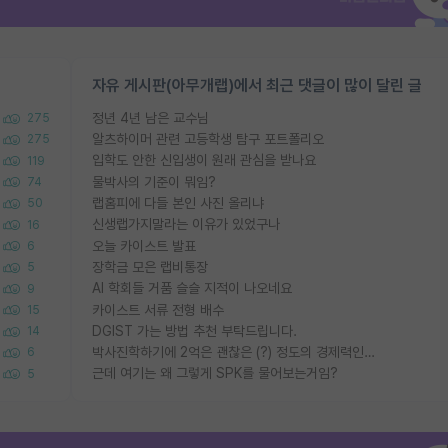
자유 게시판(아무개랩)에서 최근 댓글이 많이 달린 글
정년 4년 남은 교수님
275
알츠하이머 관련 고등학생 탐구 포트폴리오
275
입학도 안한 신입생이 원래 관심을 받나요
119
물박사의 기준이 뭐임?
74
랩홈피에 다들 본인 사진 올리냐
50
신생랩가지말라는 이유가 있었구나
16
오늘 카이스트 발표
6
장학금 모은 랩비통장
5
AI 학회들 거품 슬슬 지적이 나오네요
9
카이스트 서류 전형 배수
15
DGIST 가는 방법 추천 부탁드립니다.
14
박사진학하기에 2억은 괜찮은 (?) 정도의 경제력인가요
6
근데 여기는 왜 그렇게 SPK를 물어보는거임?
5