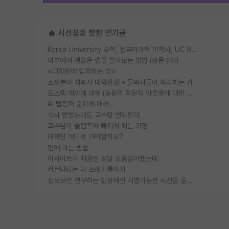
🔥 시선집중 핫한 인기글
Korea University 수학, 컴퓨터과학 이학사, UC Berkeley 산업공학 대학원 공학박사가 되는 것은 쉽지 않겠죠?
외부에서 괜찮은 랩을 알아보는 방법 (장문주의)
<대학원에 입학하는 법>
소재분야 석박사 대학원생 + 물박사들이 착각하는 거
포스텍 억까에 대해 (동문의 학문적 아웃풋에 대한 반박)
AI 탑컨퍼 순위에 대해..
석사 받았는데도 교수랑 연락한다.
교수님이 슬럼프에 빠지게 되는 과정
대학원 어디로 가야할까요?
편애 하는 방법
이사이트가 처음엔 정말 도움많이됐는데
커뮤니티는 다 쓰레기통이지
정보보안 연구하는 입장에선 식별가능한 사진을 올리는건 비추이긴함