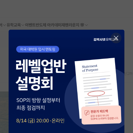
어
유학교육
이벤트
반도체 아카데미
재팬라운지 🌸
스크랩
신고하