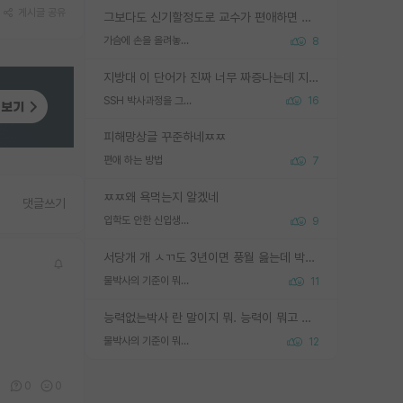
게시글 공유
그보다도 신기할정도로 교수가 편애하면 그사람만 논문이 되더라구요 내용이 다른 사람보다 허접해도요
가슴에 손을 올려놓고 싫어하는 사람 불공정하게 리뷰
8
지방대 이 단어가 진짜 너무 짜증나는데 지방대면 다 그냥 쓰레기인가요? 무슨 말 같지도 않은 댓글들이 있는건지??? 지방에도 충분히 좋은 대학 많고 충분히 잘하는 교수님들 많습니다 포항공대 4개 IST 대표 지거국들 여기 모두 다 지방에 있고 여기 출신들 중에 교수하는 분들 적지 않습니다 지거국 출신이 무슨 교수를 하냐?라고 생각할 사람들 많은데 상위 대표 지거국에 아웃라이어들 많습니다 결국 개인의 연구역량과 실적이 중요합니다 이 역량을 펼치는데 있어서 지도교수와의 합도 중요합니다. 그리고 경력이 필요하면 해외포닥까지 다녀오세요
SSH 박사과정을 그만두고 지방대 박사로 옮기면 교수의 꿈은 끝일까요?
16
피해망상글 꾸준하네ㅉㅉ
편애 하는 방법
7
ㅉㅉ왜 욕먹는지 알겠네
댓글쓰기
입학도 안한 신입생이 원래 관심을 받나요
9
서당개 개 ㅅㄲ도 3년이면 풍월 읊는데 박사 5년 이상 대리고 있으면서 물된건 교수 탓 맞는ㄱ게 거기가 서당이 아니란 소리임
물박사의 기준이 뭐임?
11
능력없는박사 란 말이지 뭐. 능력이 뭐고 능력이 있다는게 뭔지는 사람마다 기준이 다르니까 얘기해봐야 서로 자기 기준만 얘기해서 논쟁이 끝이 안나고. 주위에서 능력있고 야심있는 신입생이 교수가 유의미한 피드백을 아예 안주면서 제대로된 과제에 참여해볼 기회도 제공하지 않고 잡일 뺑뺑이만 돌려서 맨날 단순작업만 하면서 밤새다가 눈빛이 점점 죽어가는걸 본 사람은 물박사는 교수탓이라고 하고, 교수는 이것저것 알려도 주고 기회도 주고 사수 동기 붙여주면서 어떻게든 끌고가려고 하는데 본인이 매일 뺀질거리면서 출근 하는둥마는둥 하다가 기껏 와서도 폰이나 쳐다보다가 실험 망치고 저녁약속있어서 먼저 가볼게요~ 하는걸 본 사람은 물박사는 본인탓이라고 함.
물박사의 기준이 뭐임?
12
6
0
0