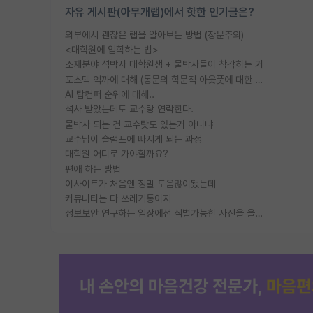
자유 게시판(아무개랩)에서 핫한 인기글은?
외부에서 괜찮은 랩을 알아보는 방법 (장문주의)
<대학원에 입학하는 법>
소재분야 석박사 대학원생 + 물박사들이 착각하는 거
포스텍 억까에 대해 (동문의 학문적 아웃풋에 대한 반박)
AI 탑컨퍼 순위에 대해..
석사 받았는데도 교수랑 연락한다.
물박사 되는 건 교수탓도 있는거 아니냐
교수님이 슬럼프에 빠지게 되는 과정
대학원 어디로 가야할까요?
편애 하는 방법
이사이트가 처음엔 정말 도움많이됐는데
커뮤니티는 다 쓰레기통이지
정보보안 연구하는 입장에선 식별가능한 사진을 올리는건 비추이긴함