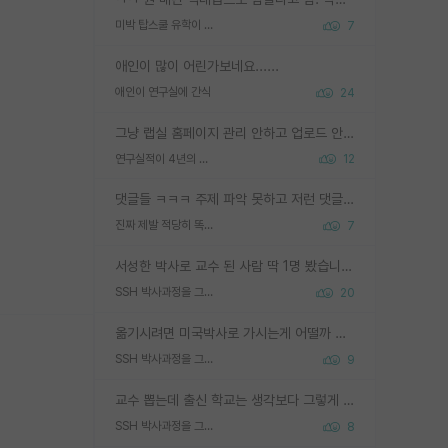
미박 탑스쿨 유학이 빡세진 이유
7
애인이 많이 어린가보네요......
애인이 연구실에 간식
24
그냥 랩실 홈페이지 관리 안하고 업로드 안한거 아님?
연구실적이 4년의 공백이 있는거 어떻게 생각하냐
12
댓글들 ㅋㅋㅋ 주제 파악 못하고 저런 댓글들을 쓰네. 조직에 인간이 얼마나 중요한데 걱정될 수도 있지 ㅋㅋ 본인들은 퍽이나 잘하나봐 ? 현실은 남들한테 욕 안 먹는 1인분만 하는 것도 힘들텐데 ?
진짜 제발 적당히 똑똑한 박사과정이라도 위에 있었으면..
7
서성한 박사로 교수 된 사람 딱 1명 봤습니다. 근데 지방대 박사로 교수된 거는 기적이 일어나야되요. 서성한 학부부터여도 빡센게 교수임용일텐데 지방대박사로 무슨 교수가 되나요...... 중소기업/중견기업 팀장급/연구소장급이나 될거 같네요.
SSH 박사과정을 그만두고 지방대 박사로 옮기면 교수의 꿈은 끝일까요?
20
옮기시려면 미국박사로 가시는게 어떨까 싶네요. 교수가 꿈이면 미국박사 하고 미국교수 까지 같이 노리시는게 기회가 많지 않을까요?
SSH 박사과정을 그만두고 지방대 박사로 옮기면 교수의 꿈은 끝일까요?
9
교수 뽑는데 출신 학교는 생각보다 그렇게 안 봄. 앞으로는 더 안 보게 될거임. 박사는 어디서 진행해도 됨. 단, 제대로 쌓고 좋은 실적 만들 수 있다면. 그런데 지방대는 그럴 가능성이 지극히 낮음. 나만 열심히 잘 하면 된다? 인간은 주변 환경에 지배되는 나약한 존재임. 주변의 지방대 대학원생과 섞이고 지방 특유의 여유로움 또는 나쁘게 얘기해서 나태함에 젖어 살다보면 교수의 꿈 자체를 잊어버리게 될 가능성도 있음. 주변 환경이 70~80%임.
SSH 박사과정을 그만두고 지방대 박사로 옮기면 교수의 꿈은 끝일까요?
8