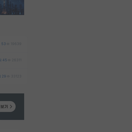
53
19639
45
26311
29
33123