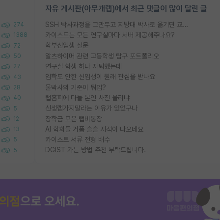
자유 게시판(아무개랩)에서 최근 댓글이 많이 달린 글
SSH 박사과정을 그만두고 지방대 박사로 옮기면 교수의 꿈은 끝일까요?
274
카이스트는 모든 연구실마다 서버 제공해주나요?
1388
학부신입생 질문
72
알츠하이머 관련 고등학생 탐구 포트폴리오
50
연구실 학생 하나 자퇴했는데
27
입학도 안한 신입생이 원래 관심을 받나요
43
물박사의 기준이 뭐임?
28
랩홈피에 다들 본인 사진 올리냐
40
신생랩가지말라는 이유가 있었구나
5
장학금 모은 랩비통장
12
AI 학회들 거품 슬슬 지적이 나오네요
13
카이스트 서류 전형 배수
5
DGIST 가는 방법 추천 부탁드립니다.
5