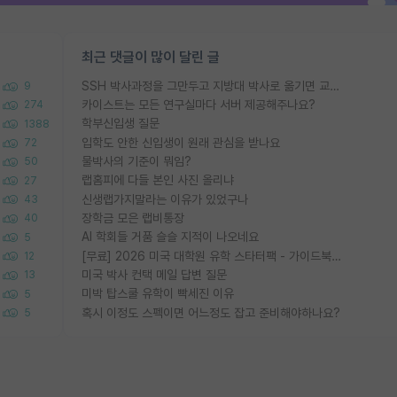
최근 댓글이 많이 달린 글
SSH 박사과정을 그만두고 지방대 박사로 옮기면 교수의 꿈은 끝일까요?
9
카이스트는 모든 연구실마다 서버 제공해주나요?
274
학부신입생 질문
1388
입학도 안한 신입생이 원래 관심을 받나요
72
물박사의 기준이 뭐임?
50
랩홈피에 다들 본인 사진 올리냐
27
신생랩가지말라는 이유가 있었구나
43
장학금 모은 랩비통장
40
AI 학회들 거품 슬슬 지적이 나오네요
5
[무료] 2026 미국 대학원 유학 스타터팩 - 가이드북 & 합격자 컨택메일 템플릿
12
미국 박사 컨택 메일 답변 질문
13
미박 탑스쿨 유학이 빡세진 이유
5
혹시 이정도 스펙이면 어느정도 잡고 준비해야하나요?
5