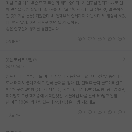
메일 드릴 때 1. 무슨 학교 무슨 과 재학 중이다. 2. 연구실 찾다가 ~~로 인
해 관심을 갖게 되었다. 3. ~~를 배우고 싶어서 (배우고 싶은 것; 랩 특이적
인 것? 기술 등등) 지원한다 4. 언제부터 언제까지 가능하다 5. 열심히 하겠
다. 연락 달라. 이런 식으로 하면 될 거 같아요.
좋은 연구실에 닿기를 응원합니다.
0
0
0
0
0
대댓글 쓰기
웃는 로버트 보일
2026.06.14
콜드 이메일 ㄱㄱ. 나도 미국에서부터 고등학교 다녔고 미국학부 중간에 코
로나 터져서 군대 가려고 한국 들어옴. 입대 전, 전역후 둘다 콜드이메일로
학부연구생 2번함 (집근처 지거국1, 서울 1). 이멜 10번정도 씀. 공고없었고,
타이밍도 그냥 학기중에 시작한것임. 서울에선 나름 달에 50받고 일함.
난 미국 100위 밖 학부였는데 작성자님은 금방 되겠네요.
0
0
0
0
0
대댓글 쓰기