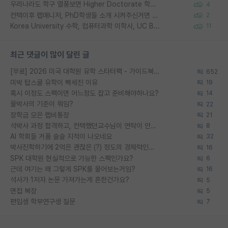
우리나라도 학구 열풍보면 Higher Doctorate 학위가 필요하다고 봅니다.
4
컨택이후 랩매니저, PhD학생들 소개 시켜주신거면 거의 컨펌에 가깝나요?
2
Korea University 수학, 컴퓨터과학 이학사, UC Berkeley 산업공학 대학원 공학박사가 되는 것은 쉽지 않겠죠?
11
최근 댓글이 많이 달린 글
[무료] 2026 미국 대학원 유학 스타터팩 - 가이드북 & 합격자 컨택메일 템플릿
652
미박 탑스쿨 유학이 빡세진 이유
19
혹시 이정도 스펙이면 어느정도 잡고 준비해야하나요?
14
물박사의 기준이 뭐임?
22
장학금 모은 랩비통장
21
석박사 과정 합격하고, 컨택했던교수님이 연락이 안됩니다...
8
AI 학회들 거품 슬슬 지적이 나오네요
32
박사진학하기에 2억은 괜찮은 (?) 정도의 경제력인가요
16
SPK 대학원 현실적으로 가능한 스펙인가요?
6
근데 여기는 왜 그렇게 SPK를 물어보는거임?
16
석사가 1저자 논문 가져가는게 흔한건가요?
5
면접 복장
5
편입생 학부연구생 질문
7