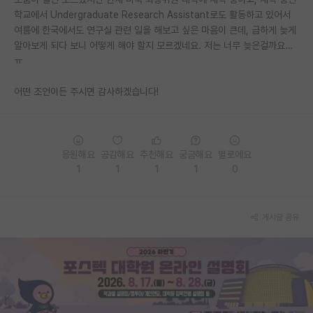
학교에서 Undergraduate Research Assistant로도 활동하고 있어서
PI 전용 게시판
여름에 한국에서도 연구실 관련 일을 해보고 싶은 마음이 큰데, 급하게 늦게
알아보게 되다 보니 어떻게 해야 할지 모르겠네요. 저는 너무 늦은걸까요…
인문사회 계열 게시판
ㅠ
특수/전문대학원 게시판
어떤 조언이든 주시면 감사하겠습니다!
반도체/AI 게시판
장학금/장학생 게시판
응원해요
공감해요
추천해요
궁금해요
별로에요
학술 정보 게시판
1
1
1
1
0
홍보 게시판
커리어
게시글 공유
유학교육
이벤트
반도체 아카데미