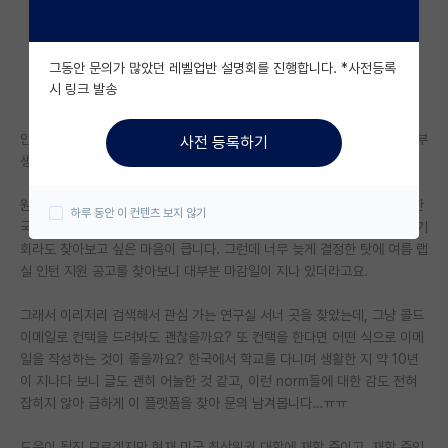
자유 게시판(아무개랩)
그동안 문의가 많았던 레벨업반 설명회를 진행합니다. *사전등록
미국 유학 게시판
시 링크 발송
미국 대학원 합격 후기 게시판
안녕하세요, 저는 현재 미국에서 대학교를 다니고 있는 3학년 올라가는 학부
사전 등록하기
대학원생 모집 게시판
생입니다.
대학원 합격 후기 게시판
원래 여름 동안 미국에서 인턴을 할 예정이었는데, 급하게 개인 사정으로 한
하루 동안 이 컨텐츠 보지 않기
국으로 돌아가기로 이제야 결정하게 되어 한국에서 랩실 인턴이나 어떠한 기
연구실(PI) 홍보 게시판
회라도 찾아보고 싶은 마음이 큽니다. 그런데 너무 늦게 결정한 탓에 여름 랩
실 인턴 지원 공고를 찾아보니 대부분 마감일이 지나 있더라고요.
석박사 채용 정보 게시판
그래서 이리저리 검색해서 관심 가는 연구실 서너 곳을 찾았는데, 그냥 콜드
임용 정보 게시판
이메일로 컨택을 드려봐도 괜찮을까요? 또 컨택을 한다면 어떤 식으로 이메
학부 인턴 게시판
일을 작성하는 것이 좋을까요? 한국에서 학교를 다니며 생활한 지 약 10년
이 지나다 보니 글도 괜히 어눌한 것 같고, 이런 norm들에 대한 감도 전혀
취업 게시판
잡히지 않아 급하게 이 플랫폼을 찾아 문의 남겨봅니다…ㅠㅠ
임용 후기 게시판
도움이 될진 모르겠지만 현재 미국 최상위권 대학에 재학 중이고, 재학 중인