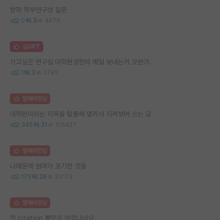
방학 학부연구생 질문
0
3
4676
김GPT
가고싶은 연구실 대학원생한테 메일 보내는거 오반가..
1
3
2785
명예의전당
대학원이라는 지옥을 탈출해 멀리서 지켜보며 쓰는 글
345
31
106427
명예의전당
나때문에 엄마가 포기한 것들
179
29
33173
명예의전당
첫 citation 뽕맛이 엄청나네요...