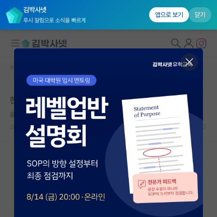
김박사넷
앱으로 보기
닫기
푸시 알림으로 소식을 빠르게
커뮤니티 홈
학부 인턴 게시판
대학원생 모집
한국 대학 연구실 여름 학부연구생 관련 문의드립니다
국내대학원 정보
슬기로운 피보나치
연구실&오픈랩
2026.06.10
2
1830
커뮤니티
커뮤니티 홈
전체글보기
베스트 게시판
IF 명예의전당