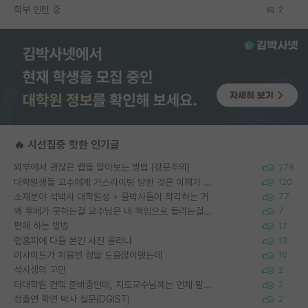
학부 인턴 중
2
🔥 시선집중 핫한 인기글
외부에서 괜찮은 랩을 알아보는 방법 (장문주의)
278
대학원생들 교수에게 가스라이팅 당한 것은 이해가 갑니다. 안타깝네요.
120
소재분야 석박사 대학원생 + 물박사들이 착각하는 거
77
왜 후배가 못하는걸 교수님은 내 책임으로 돌리는걸까요?
7
편애 하는 방법
17
랩홈피에 다들 본인 사진 올리냐
13
이사이트가 처음엔 정말 도움많이됐는데
16
석사생의 고민
2
타대학원 컨텍 준비중인데, 지도교수님께는 언제 말씀드려야 할까요?
2
정출연 학연 박사 질문(DGIST)
2