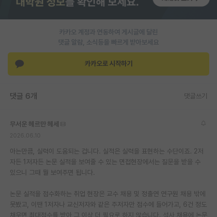
PI 전용 게시판
카카오 계정과 연동하여 게시글에 달린
인문사회 계열 게시판
댓글 알람, 소식등을 빠르게 받아보세요
특수/전문대학원 게시판
카카오로 시작하기
반도체/AI 게시판
장학금/장학생 게시판
댓글 6개
댓글쓰기
학술 정보 게시판
무서운 헤르만 헤세
홍보 게시판
2026.06.10
커리어
아는만큼, 실력이 도움되는 겁니다. 실적은 실력을 표현하는 수단이죠. 2저
자든 1저자든 논문 실적을 보여줄 수 있는 면접현장에서는 질문을 받을 수
유학교육
있으니 그때 뭘 보여주면 됩니다.
이벤트
논문 실적을 점수화하는 취업 현장은 교수 채용 및 정출연 연구원 채용 밖에
못봤고, 이땐 1저자나 교신저자와 같은 주저자만 점수에 들어가고, 6건 정도
반도체 아카데미
채우면 최대점수를 받아 그 이상 더 필요로 하지 않습니다. 석사 채용에 논문