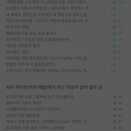
대학원생들 교수에게 가스라이팅 당한 것은 이해가 갑니다. 안타깝네요.
120
소재분야 석박사 대학원생 + 물박사들이 착각하는 거
77
왜 후배가 못하는걸 교수님은 내 책임으로 돌리는걸까요?
7
SSH 박사과정을 그만두고 지방대 박사로 옮기면 교수의 꿈은 끝일까요?
9
편애 하는 방법
17
랩홈피에 다들 본인 사진 올리냐
13
이사이트가 처음엔 정말 도움많이됐는데
16
역대급 대학원생 빌런
2
석사생의 고민
2
타대학원 컨텍 준비중인데, 지도교수님께는 언제 말씀드려야 할까요?
2
정출연 학연 박사 질문(DGIST)
2
우리나라도 학구 열풍보면 Higher Doctorate 학위가 필요하다고 봅니다.
3
자유 게시판(아무개랩)에서 최근 댓글이 많이 달린 글
알츠하이머 관련 고등학생 탐구 포트폴리오
14
물박사의 기준이 뭐임?
22
신생랩가지말라는 이유가 있었구나
16
장학금 모은 랩비통장
21
석박사 과정 합격하고, 컨택했던교수님이 연락이 안됩니다...
8
AI 학회들 거품 슬슬 지적이 나오네요
32