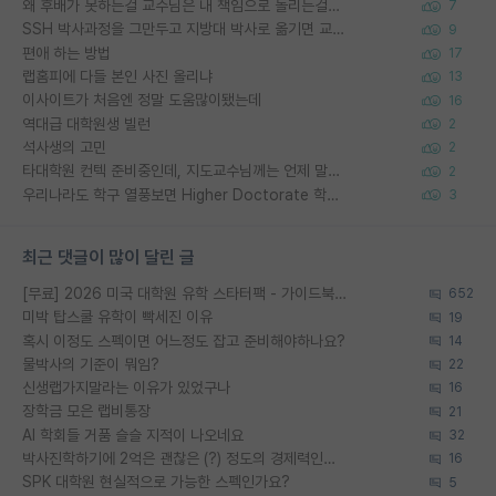
왜 후배가 못하는걸 교수님은 내 책임으로 돌리는걸까요?
7
SSH 박사과정을 그만두고 지방대 박사로 옮기면 교수의 꿈은 끝일까요?
9
편애 하는 방법
17
랩홈피에 다들 본인 사진 올리냐
13
이사이트가 처음엔 정말 도움많이됐는데
16
역대급 대학원생 빌런
2
석사생의 고민
2
타대학원 컨텍 준비중인데, 지도교수님께는 언제 말씀드려야 할까요?
2
우리나라도 학구 열풍보면 Higher Doctorate 학위가 필요하다고 봅니다.
3
최근 댓글이 많이 달린 글
[무료] 2026 미국 대학원 유학 스타터팩 - 가이드북 & 합격자 컨택메일 템플릿
652
미박 탑스쿨 유학이 빡세진 이유
19
혹시 이정도 스펙이면 어느정도 잡고 준비해야하나요?
14
물박사의 기준이 뭐임?
22
신생랩가지말라는 이유가 있었구나
16
장학금 모은 랩비통장
21
AI 학회들 거품 슬슬 지적이 나오네요
32
박사진학하기에 2억은 괜찮은 (?) 정도의 경제력인가요
16
SPK 대학원 현실적으로 가능한 스펙인가요?
5