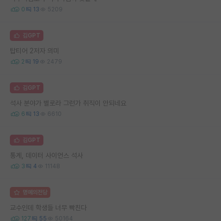
0
13
5209
김GPT
탑티어 2저자 의미
2
19
2479
김GPT
석사 분야가 별로라 그런가 취직이 안되네요
6
13
6610
김GPT
통계, 데이터 사이언스 석사
3
4
11148
명예의전당
교수인데 학생들 너무 빡친다
127
55
50164