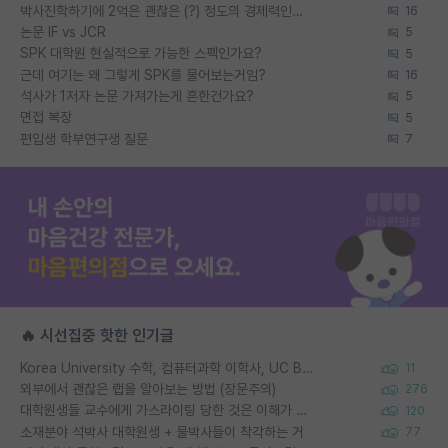
박사진학하기에 2억은 괜찮은 (?) 정도의 경제력인가요
16
논문 IF vs JCR
5
SPK 대학원 현실적으로 가능한 스펙인가요?
5
근데 여기는 왜 그렇게 SPK를 물어보는거임?
16
석사가 1저자 논문 가져가는게 흔한건가요?
5
면접 복장
5
편입생 학부연구생 질문
7
🔥 시선집중 핫한 인기글
Korea University 수학, 컴퓨터과학 이학사, UC Berkeley 산업공학 대학원 공학박사가 되는 것은 쉽지 않겠죠?
11
외부에서 괜찮은 랩을 알아보는 방법 (장문주의)
276
대학원생들 교수에게 가스라이팅 당한 것은 이해가 갑니다. 안타깝네요.
120
소재분야 석박사 대학원생 + 물박사들이 착각하는 거
77