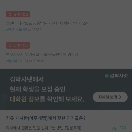
명예의전당
알앤디 삭감으로 고통받는 가난한 대학원생의 하소연
114
42
18186
명예의전당
연구자로서 우여곡절 우울증/불안장애 경험담
342
24
69610
자유 게시판(아무개랩)에서 핫한 인기글은?
외부에서 괜찮은 랩을 알아보는 방법 (장문주의)
276