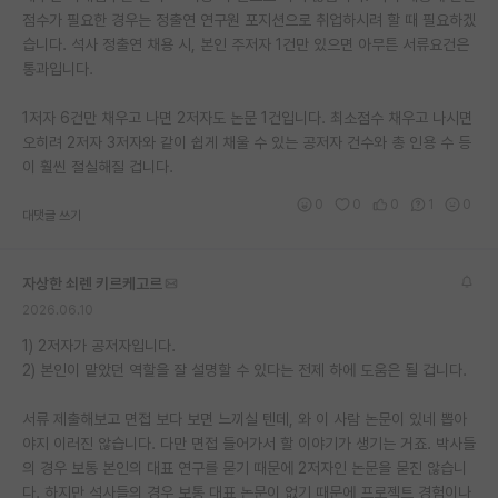
점수가 필요한 경우는 정출연 연구원 포지션으로 취업하시려 할 때 필요하겠
재팬라운지 🌸
습니다. 석사 정출연 채용 시, 본인 주저자 1건만 있으면 아무튼 서류요건은
통과입니다.
1저자 6건만 채우고 나면 2저자도 논문 1건입니다. 최소점수 채우고 나시면
오히려 2저자 3저자와 같이 쉽게 채울 수 있는 공저자 건수와 총 인용 수 등
이 훨씬 절실해질 겁니다.
0
0
0
1
0
대댓글 쓰기
자상한 쇠렌 키르케고르
2026.06.10
1) 2저자가 공저자입니다.
2) 본인이 맡았던 역할을 잘 설명할 수 있다는 전제 하에 도움은 될 겁니다.
서류 제출해보고 면접 보다 보면 느끼실 텐데, 와 이 사람 논문이 있네 뽑아
야지 이러진 않습니다. 다만 면접 들어가서 할 이야기가 생기는 거죠. 박사들
의 경우 보통 본인의 대표 연구를 묻기 때문에 2저자인 논문을 묻진 않습니
다. 하지만 석사들의 경우 보통 대표 논문이 없기 때문에 프로젝트 경험이나