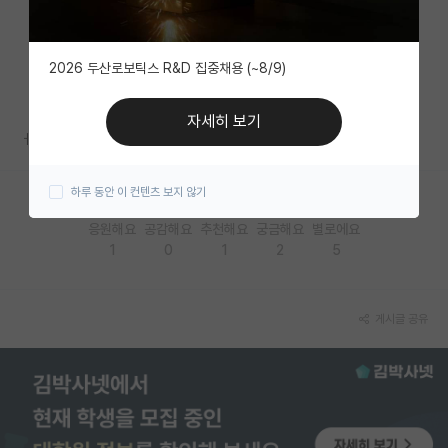
자유 게시판(아무개랩)
2026 두산로보틱스 R&D 집중채용 (~8/9)
미국 유학 게시판
미국 대학원 합격 후기 게시판
자세히 보기
ㅓㅓ
대학원생 모집 게시판
하루 동안 이 컨텐츠 보지 않기
대학원 합격 후기 게시판
응원해요
공감해요
추천해요
궁금해요
별로에요
연구실(PI) 홍보 게시판
1
0
1
2
5
석박사 채용 정보 게시판
임용 정보 게시판
게시글 공유
학부 인턴 게시판
취업 게시판
임용 후기 게시판