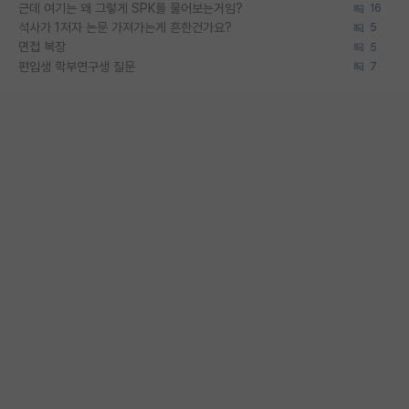
근데 여기는 왜 그렇게 SPK를 물어보는거임?
16
석사가 1저자 논문 가져가는게 흔한건가요?
5
면접 복장
5
편입생 학부연구생 질문
7