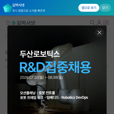
김박사넷
앱으로 보기
닫기
푸시 알림으로 소식을 빠르게
커뮤니티 홈
자유 게시판(아무개랩)
대학원생 모집
Sci급 2저자 취업 도움
국내대학원 정보
명석한 쇠렌 키르케고르
연구실&오픈랩
2026.06.10
6
1791
커뮤니티
커뮤니티 홈
전체글보기
베스트 게시판
IF 명예의전당