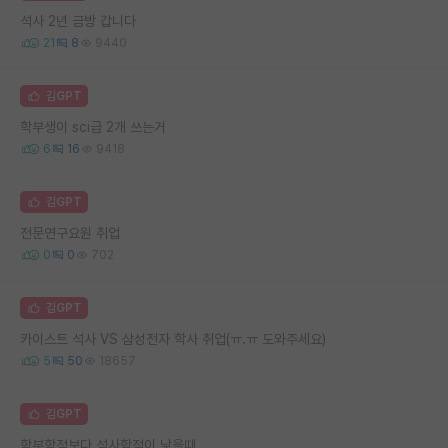
석사 2년 금방 갑니다
21
8
9440
김GPT
학부생이 sci급 2개 쓰는거
6
16
9418
김GPT
전문연구요원 취업
0
0
702
김GPT
카이스트 석사 VS 삼성전자 학사 취업(ㅠ.ㅠ 도와주세요)
5
50
18657
김GPT
학부학점보다 석사학점이 낮을때