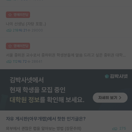
명예의전당
나의 선생님 (자랑 포함..)
218
21
29000
명예의전당
서울 중위권 교수로서 중하위권 학생분들께 말씀 드리고 싶은 중위권 대학 연구실의 강점
112
72
28641
자유 게시판(아무개랩)에서 핫한 인기글은?
외부에서 괜찮은 랩을 알아보는 방법 (장문주의)
275