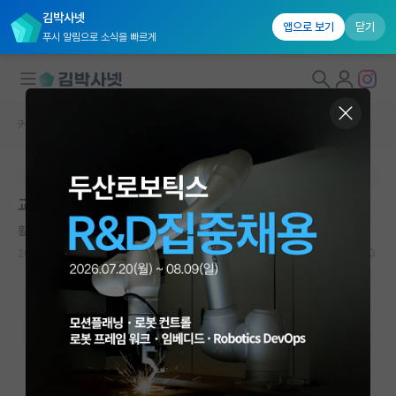
김박사넷
앱으로 보기
닫기
푸시 알림으로 소식을 빠르게
커뮤니티 홈
자유 게시판(아무개랩)
대학원생 모집
본문이 수정되지 않는 박제글입니다.
국내대학원 정보
교수님께 부당한 일 겪어보신 적 있나요?
연구실&오픈랩
활기찬 제임스 맥스웰
커뮤니티
2026.06.08
7
2538
커뮤니티 홈
전체글보기
베스트 게시판
IF 명예의전당