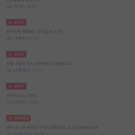
1
6
6336
김GPT
학비면제 해줄테니 우리집에 가자?
34
8
8713
김GPT
저를 괴롭힌 박사 레퍼첵이 들어왔습니다
67
33
14214
김GPT
우리학교 뉴스탄다
50
9
5082
명예의전당
대략 보니까 워라밸 주제가 핫한데요. 교수입장에서 보면,
124
53
19686