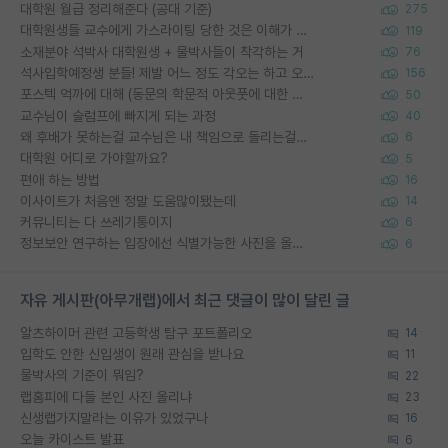
대학원 월급 정리해준다 (공대 기준)
275
대학원생들 교수에게 가스라이팅 당한 것은 이해가 갑니다. 안타깝네요.
119
소재분야 석박사 대학원생 + 물박사들이 착각하는 거
76
석사입학예정생 분들! 제발 어느 정도 각오는 하고 오세요.
156
포스텍 억까에 대해 (동문의 학문적 아웃풋에 대한 반박)
50
교수님이 슬럼프에 빠지게 되는 과정
40
왜 후배가 못하는걸 교수님은 내 책임으로 돌리는걸까요?
6
대학원 어디로 가야할까요?
5
편애 하는 방법
16
이사이트가 처음엔 정말 도움많이됐는데
14
커뮤니티는 다 쓰레기통이지
6
정보보안 연구하는 입장에선 식별가능한 사진을 올리는건 비추이긴함
6
자유 게시판(아무개랩)에서 최근 댓글이 많이 달린 글
알츠하이머 관련 고등학생 탐구 포트폴리오
14
입학도 안한 신입생이 원래 관심을 받나요
11
물박사의 기준이 뭐임?
22
랩홈피에 다들 본인 사진 올리냐
23
신생랩가지말라는 이유가 있었구나
16
오늘 카이스트 발표
6