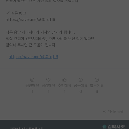
인용이 필요한 경우 사전 동의 절차를 거칩니다
PI 전용 게시판
🔗 설문 링크
https://naver.me/xG0fqTI6
인문사회 계열 게시판
특수/전문대학원 게시판
작은 응답 하나하나가 기사의 근거가 됩니다.
직접 경험이 없으시더라도, 주변 사례를 보신 적이 있다면
반도체/AI 게시판
참여해 주시면 큰 도움이 됩니다.
장학금/장학생 게시판
https://naver.me/xG0fqTI6
학술 정보 게시판
홍보 게시판
응원해요
공감해요
추천해요
궁금해요
별로에요
커리어
1
1
1
0
6
유학교육
게시글 공유
이벤트
반도체 아카데미