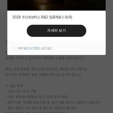
자유 게시판(아무개랩)
2026 두산로보틱스 R&D 집중채용 (~8/9)
미국 유학 게시판
미국 대학원 합격 후기 게시판
자세히 보기
대학원생 모집 게시판
안녕하십니까, 한경잡앤조이 24기 대학생 기자단입니다.
하루 동안 이 컨텐츠 보지 않기
대학원 합격 후기 게시판
현재 「대학 및 대학원 내 교수 권력 남용 실태」를 주제로
취재를 진행하고 있어 학우 여러분의 도움을 요청드립니다.
연구실(PI) 홍보 게시판
폭언, 사적 심부름, 연구 성과 가로채기, 부당한 지도 거부 등
석박사 채용 정보 게시판
교수와의 관계에서 겪은 경험을 익명으로 듣고자 합니다.
임용 정보 게시판
📌 설문 안내
학부 인턴 게시판
- 소요 시간: 약 5~7분
- 대상: 학부생·대학원생 모두 (문항 분기 처리)
취업 게시판
- 완전 익명: 학교명·전공·이름 등 개인 식별 정보는 수집하지 않습니다
- 응답 내용은 기사 작성 외 용도로 사용되지 않으며,
임용 후기 게시판