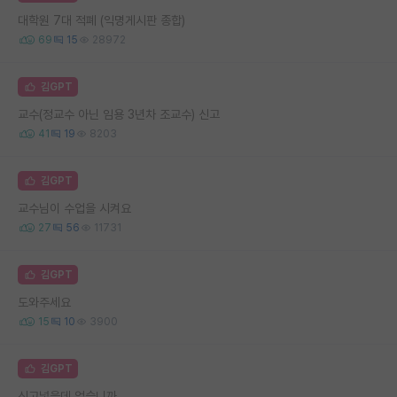
대학원 7대 적폐 (익명게시판 종합)
69
15
28972
김GPT
교수(정교수 아닌 임용 3년차 조교수) 신고
41
19
8203
김GPT
교수님이 수업을 시켜요
27
56
11731
김GPT
도와주세요
15
10
3900
김GPT
신고넣을데 없습니까