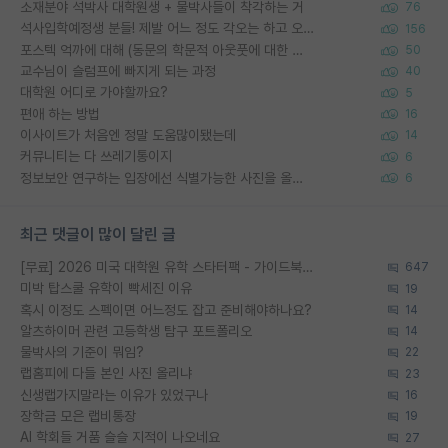
소재분야 석박사 대학원생 + 물박사들이 착각하는 거
76
석사입학예정생 분들! 제발 어느 정도 각오는 하고 오세요.
156
포스텍 억까에 대해 (동문의 학문적 아웃풋에 대한 반박)
50
교수님이 슬럼프에 빠지게 되는 과정
40
대학원 어디로 가야할까요?
5
편애 하는 방법
16
이사이트가 처음엔 정말 도움많이됐는데
14
커뮤니티는 다 쓰레기통이지
6
정보보안 연구하는 입장에선 식별가능한 사진을 올리는건 비추이긴함
6
최근 댓글이 많이 달린 글
[무료] 2026 미국 대학원 유학 스타터팩 - 가이드북 & 합격자 컨택메일 템플릿
647
미박 탑스쿨 유학이 빡세진 이유
19
혹시 이정도 스펙이면 어느정도 잡고 준비해야하나요?
14
알츠하이머 관련 고등학생 탐구 포트폴리오
14
물박사의 기준이 뭐임?
22
랩홈피에 다들 본인 사진 올리냐
23
신생랩가지말라는 이유가 있었구나
16
장학금 모은 랩비통장
19
AI 학회들 거품 슬슬 지적이 나오네요
27