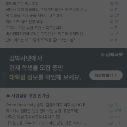
장학금 모은 랩비통장
19
석박사 과정 합격하고, 컨택했던교수님이 연락이 안됩니다...
7
AI 학회들 거품 슬슬 지적이 나오네요
27
카이스트 서류 전형 배수
10
DGIST 가는 방법 추천 부탁드립니다.
7
박사진학하기에 2억은 괜찮은 (?) 정도의 경제력인가요
15
근데 여기는 왜 그렇게 SPK를 물어보는거임?
8
🔥 시선집중 핫한 인기글
Korea University 수학, 컴퓨터과학 이학사, UC Berkeley 산업공학 대학원 공학박사가 되는 것은 쉽지 않겠죠?
10
외부에서 괜찮은 랩을 알아보는 방법 (장문주의)
275
대학원 월급 정리해준다 (공대 기준)
275
대학원생들 교수에게 가스라이팅 당한 것은 이해가 갑니다. 안타깝네요.
119