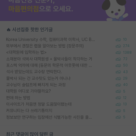
🔥 시선집중 핫한 인기글
Korea University 수학, 컴퓨터과학 이학사, UC Berkeley 산업공학 대학원 공학박사가 되는 것은 쉽지 않겠죠?
10
외부에서 괜찮은 랩을 알아보는 방법 (장문주의)
274
<대학원에 입학하는 법>
1388
소재분야 석박사 대학원생 + 물박사들이 착각하는 거
72
포스텍 억까에 대해 (동문의 학문적 아웃풋에 대한 반박)
50
석사 받았는데도 교수랑 연락한다.
43
물박사 되는 건 교수탓도 있는거 아니냐
29
교수님이 슬럼프에 빠지게 되는 과정
40
대학원 어디로 가야할까요?
5
편애 하는 방법
12
이사이트가 처음엔 정말 도움많이됐는데
13
커뮤니티는 다 쓰레기통이지
5
정보보안 연구하는 입장에선 식별가능한 사진을 올리는건 비추이긴함
5
최근 댓글이 많이 달린 글