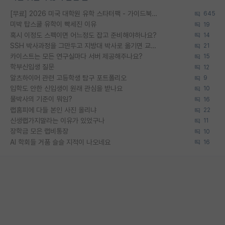
[무료] 2026 미국 대학원 유학 스타터팩 - 가이드북 & 합격자 컨택메일 템플릿
645
미박 탑스쿨 유학이 빡세진 이유
19
혹시 이정도 스펙이면 어느정도 잡고 준비해야하나요?
14
SSH 박사과정을 그만두고 지방대 박사로 옮기면 교수의 꿈은 끝일까요?
21
카이스트는 모든 연구실마다 서버 제공해주나요?
15
학부신입생 질문
12
알츠하이머 관련 고등학생 탐구 포트폴리오
9
입학도 안한 신입생이 원래 관심을 받나요
10
물박사의 기준이 뭐임?
16
랩홈피에 다들 본인 사진 올리냐
22
신생랩가지말라는 이유가 있었구나
11
장학금 모은 랩비통장
10
AI 학회들 거품 슬슬 지적이 나오네요
16