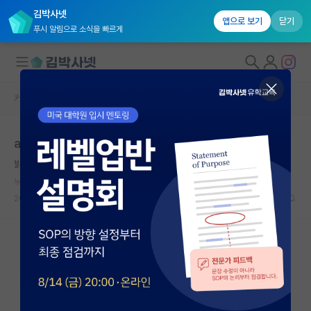
김박사넷
앱으로 보기
닫기
푸시 알림으로 소식을 빠르게
커뮤니티 홈
자유 게시판(아무개랩)
대학원생 모집
ai 탑컨퍼
국내대학원 정보
밝은 존 내시
연구실&오픈랩
누적 신고가 50개 이상인 사용자입니다.
커뮤니티
2026.06.02
138
4216
커뮤니티 홈
전체글보기
베스트 게시판
IF 명예의전당