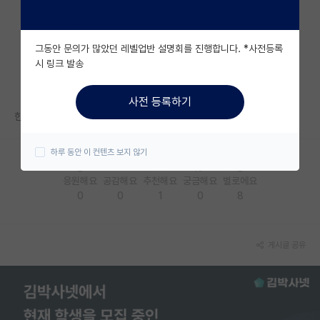
자유 게시판(아무개랩)
그동안 문의가 많았던 레벨업반 설명회를 진행합니다. *사전등록
미국 유학 게시판
시 링크 발송
미국 대학원 합격 후기 게시판
사전 등록하기
대학원생 모집 게시판
한국 기관에서 낸 논문은 한국에 소속된 AC가 배정되는거죠?
대학원 합격 후기 게시판
하루 동안 이 컨텐츠 보지 않기
연구실(PI) 홍보 게시판
응원해요
공감해요
추천해요
궁금해요
별로에요
0
0
1
0
8
석박사 채용 정보 게시판
임용 정보 게시판
게시글 공유
학부 인턴 게시판
취업 게시판
임용 후기 게시판