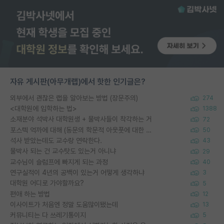
자유 게시판(아무개랩)에서 핫한 인기글은?
외부에서 괜찮은 랩을 알아보는 방법 (장문주의)
274
<대학원에 입학하는 법>
1388
소재분야 석박사 대학원생 + 물박사들이 착각하는 거
72
포스텍 억까에 대해 (동문의 학문적 아웃풋에 대한 반박)
50
석사 받았는데도 교수랑 연락한다.
43
물박사 되는 건 교수탓도 있는거 아니냐
29
교수님이 슬럼프에 빠지게 되는 과정
40
연구실적이 4년의 공백이 있는거 어떻게 생각하냐
3
대학원 어디로 가야할까요?
5
편애 하는 방법
12
이사이트가 처음엔 정말 도움많이됐는데
13
커뮤니티는 다 쓰레기통이지
5