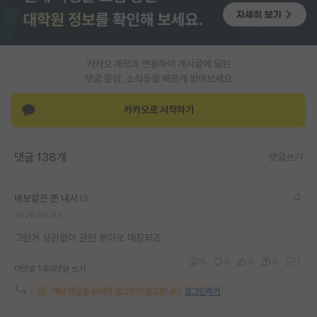
PI 전용 게시판
인문사회 계열 게시판
카카오 계정과 연동하여 게시글에 달린
특수/전문대학원 게시판
댓글 알람, 소식등을 빠르게 받아보세요
반도체/AI 게시판
카카오로 시작하기
장학금/장학생 게시판
댓글 138개
댓글쓰기
학술 정보 게시판
홍보 게시판
바보같은 존 내시
2026.06.02
커리어
그런거 상관없이 관련 분야로 매칭되죠
유학교육
5
0
0
0
1
대댓글 1개
대댓글 쓰기
이벤트
해당 댓글을 보려면 로그인이 필요합니다.
로그인하기
반도체 아카데미