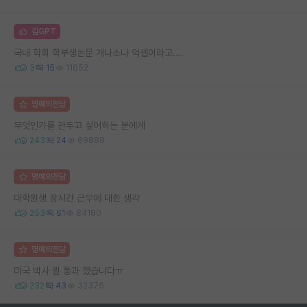
김GPT
국내 학회 학부생논문 개나소나 억셉이라고....
3
15
11652
명예의전당
무엇인가를 관두고 싶어하는 분에게
243
24
69888
명예의전당
대학원생 장시간 근무에 대한 생각
253
61
84180
명예의전당
미국 박사 퀄 통과 했습니다ㅠ
232
43
32376