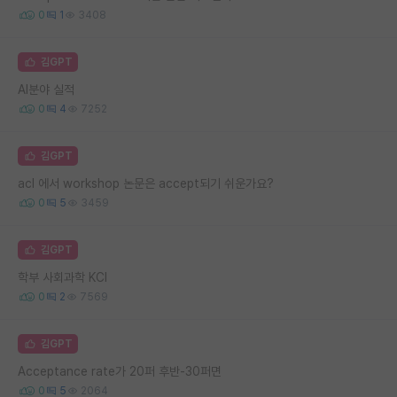
0
1
3408
김GPT
AI분야 실적
0
4
7252
김GPT
acl 에서 workshop 논문은 accept되기 쉬운가요?
0
5
3459
김GPT
학부 사회과학 KCI
0
2
7569
김GPT
Acceptance rate가 20퍼 후반-30퍼면
0
5
2064