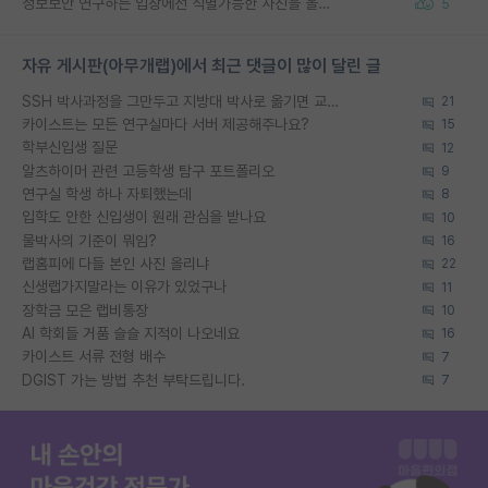
정보보안 연구하는 입장에선 식별가능한 사진을 올리는건 비추이긴함
5
자유 게시판(아무개랩)에서 최근 댓글이 많이 달린 글
SSH 박사과정을 그만두고 지방대 박사로 옮기면 교수의 꿈은 끝일까요?
21
카이스트는 모든 연구실마다 서버 제공해주나요?
15
학부신입생 질문
12
알츠하이머 관련 고등학생 탐구 포트폴리오
9
연구실 학생 하나 자퇴했는데
8
입학도 안한 신입생이 원래 관심을 받나요
10
물박사의 기준이 뭐임?
16
랩홈피에 다들 본인 사진 올리냐
22
신생랩가지말라는 이유가 있었구나
11
장학금 모은 랩비통장
10
AI 학회들 거품 슬슬 지적이 나오네요
16
카이스트 서류 전형 배수
7
DGIST 가는 방법 추천 부탁드립니다.
7