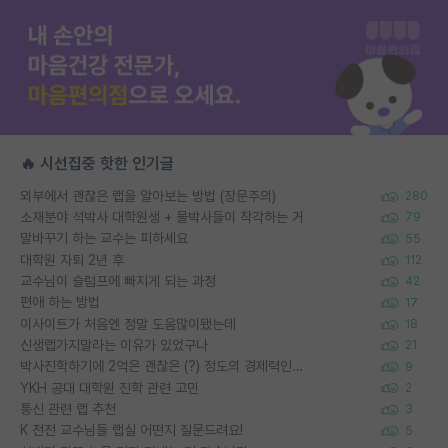
🔥 시선집중 핫한 인기글
외부에서 괜찮은 랩을 알아보는 방법 (장문주의)
280
소재분야 석박사 대학원생 + 물박사들이 착각하는 거
79
말바꾸기 하는 교수는 피하세요
55
대학원 자퇴 2년 후
112
교수님이 슬럼프에 빠지게 되는 과정
42
편애 하는 방법
17
이사이트가 처음엔 정말 도움많이됐는데
18
신생랩가지말라는 이유가 있었구나
21
박사진학하기에 2억은 괜찮은 (?) 정도의 경제력인가요
9
YKH 공대 대학원 진학 관련 고민
2
통신 관련 랩 추천
3
K 전전 교수님들 랩실 어떤지 질문드려요!
5