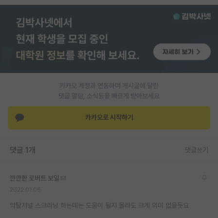
PI 전용 게시판
인문사회 계열 게시판
특수/전문대학원 게시판
반도체/AI 게시판
카카오 계정과 연동하여 게시글에 달린
장학금/장학생 게시판
댓글 알람, 소식등을 빠르게 받아보세요
학술 정보 게시판
카카오로 시작하기
홍보 게시판
댓글 1개
댓글쓰기
커리어
유학교육
깐깐한 로버트 보일
이벤트
2022.01.06
약탈저널 스크리닝 하는데는 도움이 될지 몰라도 크게 의미 없을듯요
반도체 아카데미