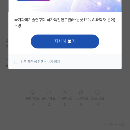
자유 게시판(아무개랩)
국가과학기술연구회 국가특임연구원(K-문샷 PD: AI과학자 분야)
미국 유학 게시판
초빙
미국 대학원 합격 후기 게시판
2군데 저널에서 리젝을 받았고,
자세히 보기
대학원생 모집 게시판
교수님이 딱 2 군데만 더 해보자고 하십니다.
대학원 합격 후기 게시판
IF가 살짝 높은 곳과 IF 가 낮은 곳을 쓰려고 하는데,
하루 동안 이 컨텐츠 보지 않기
Acceptance rate가 의미가 있는 숫자인가요?
연구실(PI) 홍보 게시판
석박사 채용 정보 게시판
임용 정보 게시판
응원해요
공감해요
추천해요
궁금해요
별로에요
학부 인턴 게시판
0
0
0
0
0
취업 게시판
게시글 공유
임용 후기 게시판