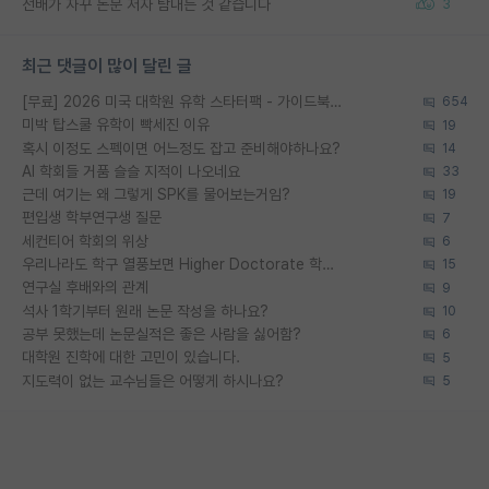
선배가 자꾸 논문 저자 탐내는 것 같습니다
3
최근 댓글이 많이 달린 글
[무료] 2026 미국 대학원 유학 스타터팩 - 가이드북 & 합격자 컨택메일 템플릿
654
미박 탑스쿨 유학이 빡세진 이유
19
혹시 이정도 스펙이면 어느정도 잡고 준비해야하나요?
14
AI 학회들 거품 슬슬 지적이 나오네요
33
근데 여기는 왜 그렇게 SPK를 물어보는거임?
19
편입생 학부연구생 질문
7
세컨티어 학회의 위상
6
우리나라도 학구 열풍보면 Higher Doctorate 학위가 필요하다고 봅니다.
15
연구실 후배와의 관계
9
석사 1학기부터 원래 논문 작성을 하나요?
10
공부 못했는데 논문실적은 좋은 사람을 싫어함?
6
대학원 진학에 대한 고민이 있습니다.
5
지도력이 없는 교수님들은 어떻게 하시나요?
5