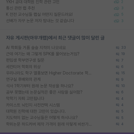
YKH 공대 대학원 진학 관련 고민
2
통신 관련 랩 추천
3
K 전전 교수님들 랩실 어떤지 질문드려요!
5
선배가 자꾸 논문 저자 탐내는 것 같습니다
3
자유 게시판(아무개랩)에서 최근 댓글이 많이 달린 글
AI 학회들 거품 슬슬 지적이 나오네요
33
근데 여기는 왜 그렇게 SPK를 물어보는거임?
19
편입생 학부연구생 질문
7
세컨티어 학회의 위상
6
우리나라도 학구 열풍보면 Higher Doctorate 학위가 필요하다고 봅니다.
15
연구실 후배와의 관계
9
석사 1학기부터 원래 논문 작성을 하나요?
10
공부 못했는데 논문실적은 좋은 사람을 싫어함?
6
막학기 자퇴 고민됩니다
4
카이스트 뇌인지 사전컨택 시스템
4
대학원 진학에 대한 고민이 있습니다.
5
지도력이 없는 교수님들은 어떻게 하시나요?
5
학위논문 하드커버 제작 가격이 원래 이렇게 비싼가요?
4