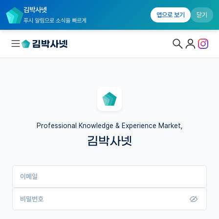
김박사넷
앱으로 보기
닫기
푸시 알림으로 소식을 빠르게
대학원생 모집
국내대학원 정보
연구실&오픈랩
Professional Knowledge & Experience Market,
김박사넷
커뮤니티
커리어
이메일
유학교육
이벤트
비밀번호
반도체 아카데미