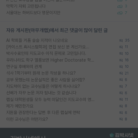
막학기 자퇴 고민됩니다
3
서울대는 하버드보다 명문이지만
7
자유 게시판(아무개랩)에서 최근 댓글이 많이 달린 글
AI 학회들 거품 슬슬 지적이 나오네요
35
[카이스트 AI시스템학과] 면접 보신 분 계신가요...
11
박사수료인데 지도교수 이직 문제로 고민입니다.
10
우리나라도 학구 열풍보면 Higher Doctorate 학위가 필요하다고 봅니다.
16
연구실 후배와의 관계
10
석사 1학기부터 원래 논문 작성을 하나요?
21
공부 못했는데 논문실적은 좋은 사람을 싫어함?
6
지도력이 없는 교수님들은 어떻게 하시나요?
7
선배가 자꾸 논문 저자 탐내는 것 같습니다
6
랩실 대학원생들 모두 능력 미달인건 지도교수의 영향 아닌가?
11
제가 예민한가요
8
지원을 권장한다는 답변 후 다른 랩실에 연락
6
이런 교수님은 어떤가요?
8