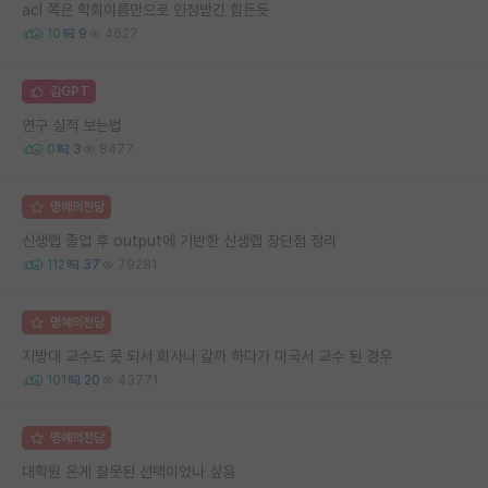
acl 쪽은 학회이름만으로 인정받긴 힘든듯
10
9
4627
김GPT
연구 실적 보는법
0
3
8477
명예의전당
신생랩 졸업 후 output에 기반한 신생랩 장단점 정리
112
37
79281
명예의전당
지방대 교수도 못 되서 회사나 갈까 하다가 미국서 교수 된 경우
101
20
43771
명예의전당
대학원 온게 잘못된 선택이었나 싶음