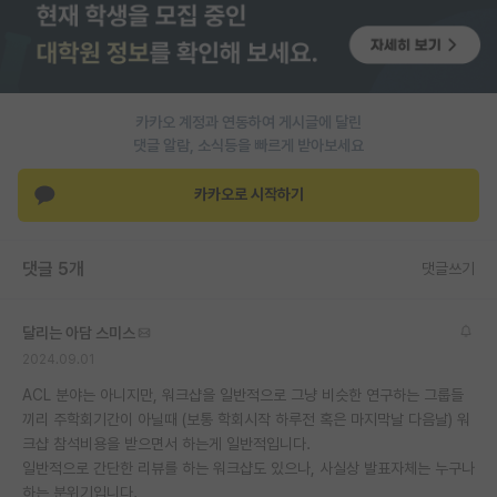
PI 전용 게시판
인문사회 계열 게시판
카카오 계정과 연동하여 게시글에 달린
특수/전문대학원 게시판
댓글 알람, 소식등을 빠르게 받아보세요
반도체/AI 게시판
카카오로 시작하기
장학금/장학생 게시판
학술 정보 게시판
댓글 5개
댓글쓰기
홍보 게시판
달리는 아담 스미스
커리어
2024.09.01
유학교육
ACL 분야는 아니지만, 워크샵을 일반적으로 그냥 비슷한 연구하는 그룹들
끼리 주학회기간이 아닐때 (보통 학회시작 하루전 혹은 마지막날 다음날) 워
이벤트
크샵 참석비용을 받으면서 하는게 일반적입니다.
일반적으로 간단한 리뷰를 하는 워크샵도 있으나, 사실상 발표자체는 누구나
반도체 아카데미
하는 분위기입니다.