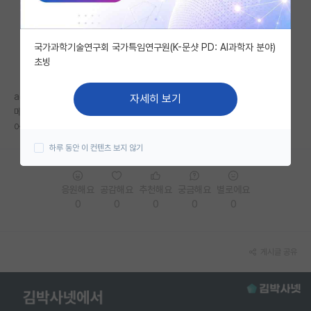
자유 게시판(아무개랩)
국가과학기술연구회 국가특임연구원(K-문샷 PD: AI과학자 분야)
미국 유학 게시판
초빙
미국 대학원 합격 후기 게시판
acl 에서 workshop 논문은 accept되기 쉬운가요?
자세히 보기
대학원생 모집 게시판
메인하고 어느정도 차이가 있나요?
어느정도 하면 workshop도 accept될수있을까요?
대학원 합격 후기 게시판
하루 동안 이 컨텐츠 보지 않기
연구실(PI) 홍보 게시판
응원해요
공감해요
추천해요
궁금해요
별로에요
석박사 채용 정보 게시판
0
0
0
0
0
임용 정보 게시판
학부 인턴 게시판
게시글 공유
취업 게시판
임용 후기 게시판