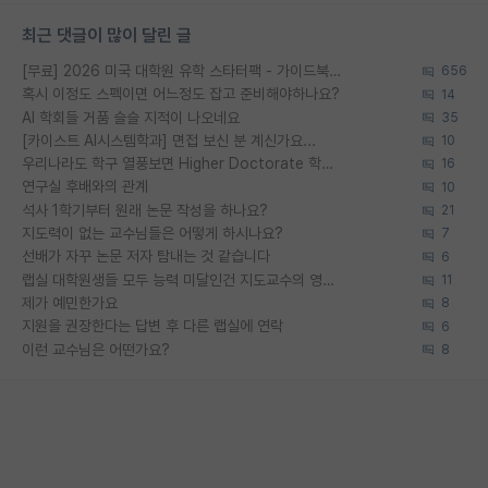
최근 댓글이 많이 달린 글
[무료] 2026 미국 대학원 유학 스타터팩 - 가이드북 & 합격자 컨택메일 템플릿
656
혹시 이정도 스펙이면 어느정도 잡고 준비해야하나요?
14
AI 학회들 거품 슬슬 지적이 나오네요
35
[카이스트 AI시스템학과] 면접 보신 분 계신가요...
10
우리나라도 학구 열풍보면 Higher Doctorate 학위가 필요하다고 봅니다.
16
연구실 후배와의 관계
10
석사 1학기부터 원래 논문 작성을 하나요?
21
지도력이 없는 교수님들은 어떻게 하시나요?
7
선배가 자꾸 논문 저자 탐내는 것 같습니다
6
랩실 대학원생들 모두 능력 미달인건 지도교수의 영향 아닌가?
11
제가 예민한가요
8
지원을 권장한다는 답변 후 다른 랩실에 연락
6
이런 교수님은 어떤가요?
8