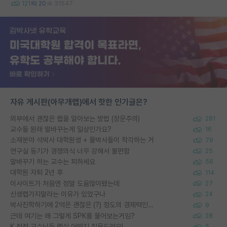
121
20
31547
자유 게시판(아무개랩)에서 핫한 인기글은?
외부에서 괜찮은 랩을 알아보는 방법 (장문주의)
281
교수들 원래 말바꾸는게 일상인가요?
16
소재분야 석박사 대학원생 + 물박사들이 착각하는 거
79
연구실 동기가 경쟁의식 너무 강해서 불편함
25
말바꾸기 하는 교수는 피하세요
56
대학원 자퇴 2년 후
114
이사이트가 처음엔 정말 도움많이됐는데
27
신생랩가지말라는 이유가 있었구나
24
박사진학하기에 2억은 괜찮은 (?) 정도의 경제력인가요
9
근데 여기는 왜 그렇게 SPK를 물어보는거임?
28
K 전전 교수님들 랩실 어떤지 질문드려요!
5