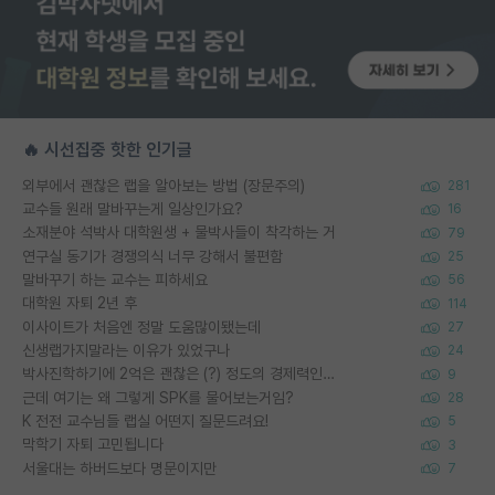
🔥 시선집중 핫한 인기글
외부에서 괜찮은 랩을 알아보는 방법 (장문주의)
281
교수들 원래 말바꾸는게 일상인가요?
16
소재분야 석박사 대학원생 + 물박사들이 착각하는 거
79
연구실 동기가 경쟁의식 너무 강해서 불편함
25
말바꾸기 하는 교수는 피하세요
56
대학원 자퇴 2년 후
114
이사이트가 처음엔 정말 도움많이됐는데
27
신생랩가지말라는 이유가 있었구나
24
박사진학하기에 2억은 괜찮은 (?) 정도의 경제력인가요
9
근데 여기는 왜 그렇게 SPK를 물어보는거임?
28
K 전전 교수님들 랩실 어떤지 질문드려요!
5
막학기 자퇴 고민됩니다
3
서울대는 하버드보다 명문이지만
7