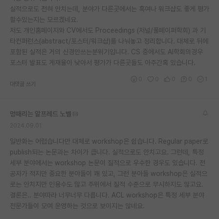
실적으로도 전혀 안치는데, 분야가 다른곳에서는 혹여나 워크샵도 좋게 평가
재팬라운지 🌸
할수있는지는 모르겠네요.
저도 개인홈페이지와 CV에서도 Proceedings (저널/풀페이퍼학회) 과 기
타컨퍼런스(abstract/포스터/워크샵)를 나눠놓고 정리합니다. 대체로 뒤에
포함된 실적은 거의 신경안쓰는분위기입니다. CS 중에서도 AI학회의경우
포스터 발표도 게재율이 낮아서 평가가 다른곳들도 아주간혹 있습니다.
0
0
0
0
1
대댓글 쓰기
멍때리는 알프레드 노벨
2024.09.01
일반화는 어렵습니다만 대체로 workshop은 쉽습니다. Regular paper로
publish되는 논문과는 차이가 큽니다. 실적으로도 안치고요. 그런데, 특정
세부 분야에서는 workshop 논문이 질적으로 우수한 경우도 있습니다. 전
공자가 적지만 중요한 분야들이 꽤 있고, 그런 분아들 workshop은 실적으
로는 안치지만 인용수도 많고 주위에서 질적 수준으로 무시하지도 않고요.
결론은.. 분야따라 너무너무 다릅니다. ACL workshop은 특정 세부 분야
전문가들이 모여 운영하는 것으로 보이지는 않네요.