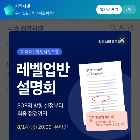
김박사넷
앱으로 보기
닫기
푸시 알림으로 소식을 빠르게
커뮤니티 홈
자유 게시판(아무개랩)
대학원생 모집
핵심인력 유출돼서 기술뺏기는게 싫으면
국내대학원 정보
속편한 존 내시
연구실&오픈랩
누적 신고가 20개 이상인 사용자입니다.
커뮤니티
2024.12.03
15
9742
커뮤니티 홈
전체글보기
베스트 게시판
IF 명예의전당