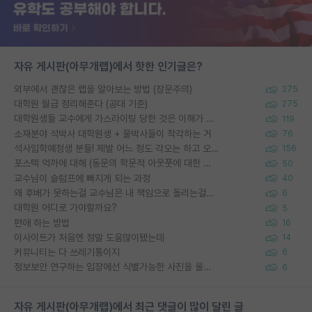
자유 게시판(아무개랩)에서 핫한 인기글은?
외부에서 괜찮은 랩을 알아보는 방법 (장문주의)
275
대학원 월급 정리해준다 (공대 기준)
275
대학원생들 교수에게 가스라이팅 당한 것은 이해가 갑니다. 안타깝네요.
119
소재분야 석박사 대학원생 + 물박사들이 착각하는 거
76
석사입학예정생 분들! 제발 어느 정도 각오는 하고 오세요.
156
포스텍 억까에 대해 (동문의 학문적 아웃풋에 대한 반박)
50
교수님이 슬럼프에 빠지게 되는 과정
40
왜 후배가 못하는걸 교수님은 내 책임으로 돌리는걸까요?
6
대학원 어디로 가야할까요?
5
편애 하는 방법
16
이사이트가 처음엔 정말 도움많이됐는데
14
커뮤니티는 다 쓰레기통이지
6
정보보안 연구하는 입장에선 식별가능한 사진을 올리는건 비추이긴함
6
자유 게시판(아무개랩)에서 최근 댓글이 많이 달린 글