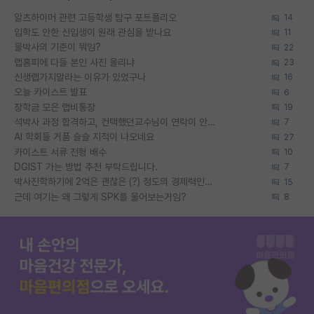
알츠하이머 관련 고등학생 탐구 포트폴리오
14
입학도 안한 신입생이 원래 관심을 받나요
11
물박사의 기준이 뭐임?
22
랩홈피에 다들 본인 사진 올리냐
23
신생랩가지말라는 이유가 있었구나
16
오늘 카이스트 발표
6
장학금 모은 랩비통장
19
석박사 과정 합격하고, 컨택했던교수님이 연락이 안됩니다...
7
AI 학회들 거품 슬슬 지적이 나오네요
27
카이스트 서류 전형 배수
10
DGIST 가는 방법 추천 부탁드립니다.
7
박사진학하기에 2억은 괜찮은 (?) 정도의 경제력인가요
15
근데 여기는 왜 그렇게 SPK를 물어보는거임?
8