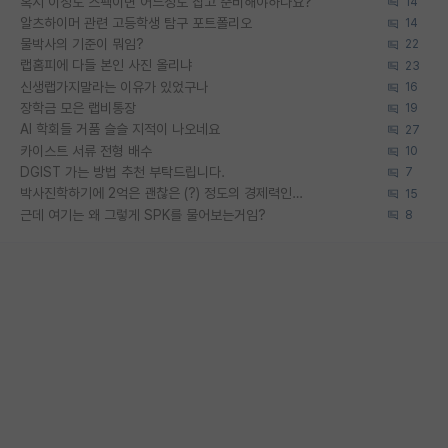
혹시 이정도 스펙이면 어느정도 잡고 준비해야하나요?
14
알츠하이머 관련 고등학생 탐구 포트폴리오
14
물박사의 기준이 뭐임?
22
랩홈피에 다들 본인 사진 올리냐
23
신생랩가지말라는 이유가 있었구나
16
장학금 모은 랩비통장
19
AI 학회들 거품 슬슬 지적이 나오네요
27
카이스트 서류 전형 배수
10
DGIST 가는 방법 추천 부탁드립니다.
7
박사진학하기에 2억은 괜찮은 (?) 정도의 경제력인가요
15
근데 여기는 왜 그렇게 SPK를 물어보는거임?
8