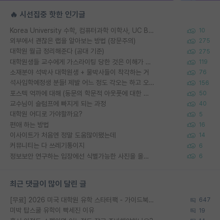
🔥 시선집중 핫한 인기글
Korea University 수학, 컴퓨터과학 이학사, UC Berkeley 산업공학 대학원 공학박사가 되는 것은 쉽지 않겠죠?
10
외부에서 괜찮은 랩을 알아보는 방법 (장문주의)
275
대학원 월급 정리해준다 (공대 기준)
275
대학원생들 교수에게 가스라이팅 당한 것은 이해가 갑니다. 안타깝네요.
119
소재분야 석박사 대학원생 + 물박사들이 착각하는 거
76
석사입학예정생 분들! 제발 어느 정도 각오는 하고 오세요.
156
포스텍 억까에 대해 (동문의 학문적 아웃풋에 대한 반박)
50
교수님이 슬럼프에 빠지게 되는 과정
40
대학원 어디로 가야할까요?
5
편애 하는 방법
16
이사이트가 처음엔 정말 도움많이됐는데
14
커뮤니티는 다 쓰레기통이지
6
정보보안 연구하는 입장에선 식별가능한 사진을 올리는건 비추이긴함
6
최근 댓글이 많이 달린 글
[무료] 2026 미국 대학원 유학 스타터팩 - 가이드북 & 합격자 컨택메일 템플릿
647
미박 탑스쿨 유학이 빡세진 이유
19