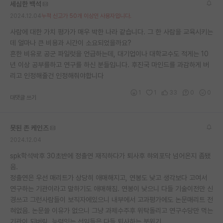
세심한 백석
재팬라운지 🌸
2024.12.04
누적 신고가 50개 이상인 사용자입니다.
사람에 대한 가치 평가가 매우 박한 나라 같습니다. 그 한 사람을 교육시키는
데 얼마나 큰 비용과 시간이 소요되었을까요?
흔한 비유로 공군 파일럿을 언급하는데, 대기업이나 대학교수도 적게는 10
년 이상 공부를하고 연구를 하신 분들입니다. 후진국 마인드를 과감하게 버
리고 인정해줄건 인정해줘야합니다
1
1
33
0
0
대댓글 쓰기
못된 존 케인즈
2024.12.04
spk학석박후 30초반에 정출연 재직하다가 퇴사후 햐외포닥 넘어온지 좀됐
음.
정출연은 우선 매리트가 상당히 애매해지고, 연봉도 낮고 생각보다 고여서
연구하는 기관이라고 말하기도 애매해짐. 연봉이 낮으니 다들 기술이전만 신
경쓰고 그런사람들이 보직자에있으니 내부에서 고과평가에도 논문매리트 전
혀없음. 논문쓸 이유가 없으니 그냥 과제수주후 위탁돌리고 연구수당만 먹는
기관이 되버림. 능력잇는 선임들은 다들 퇴사하는 분위기