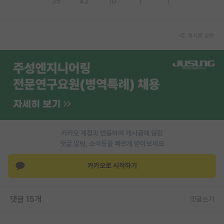
35
42
10
1
1
PI 전용 게시판
인문사회 계열 게시판
게시글 공유
특수/전문대학원 게시판
반도체/AI 게시판
장학금/장학생 게시판
학술 정보 게시판
카카오 계정과 연동하여 게시글에 달린
홍보 게시판
댓글 알람, 소식등을 빠르게 받아보세요
커리어
카카오로 시작하기
유학교육
이벤트
댓글 15개
댓글쓰기
반도체 아카데미