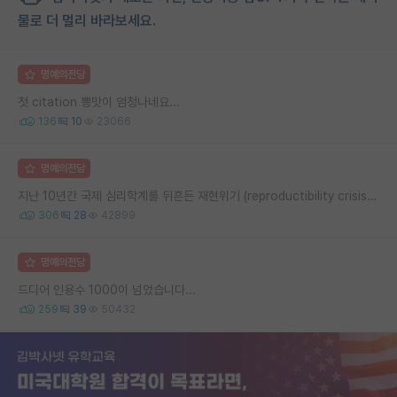
물로 더 멀리 바라보세요.
명예의전당
첫 citation 뽕맛이 엄청나네요...
136
10
23066
명예의전당
지난 10년간 국제 심리학계를 뒤흔든 재현위기 (reproductibility crisis) 요약 (1편)
306
28
42899
명예의전당
드디어 인용수 1000이 넘었습니다...
259
39
50432