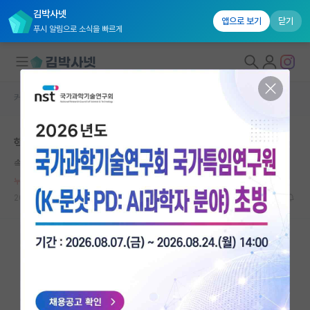
김박사넷
앱으로 보기
닫기
푸시 알림으로 소식을 빠르게
커뮤니티 홈
자유 게시판(아무개랩)
대학원생 모집
핵심인력 유출돼서 기술뺏기는게 싫으면
국내대학원 정보
속편한 존 내시
연구실&오픈랩
누적 신고가 20개 이상인 사용자입니다.
커뮤니티
2024.12.03
15
9754
커뮤니티 홈
전체글보기
베스트 게시판
IF 명예의전당