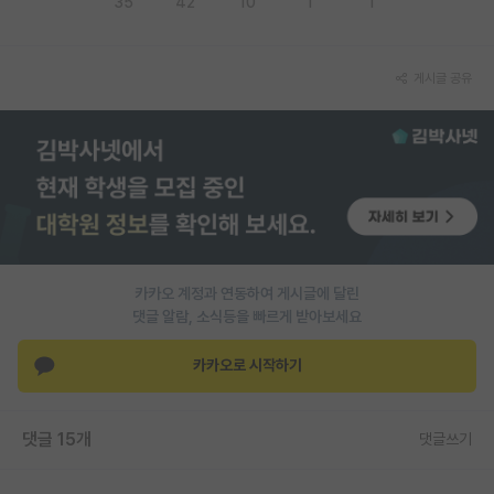
35
42
10
1
1
PI 전용 게시판
인문사회 계열 게시판
게시글 공유
특수/전문대학원 게시판
반도체/AI 게시판
장학금/장학생 게시판
학술 정보 게시판
카카오 계정과 연동하여 게시글에 달린
홍보 게시판
댓글 알람, 소식등을 빠르게 받아보세요
커리어
카카오로 시작하기
유학교육
이벤트
댓글 15개
댓글쓰기
반도체 아카데미