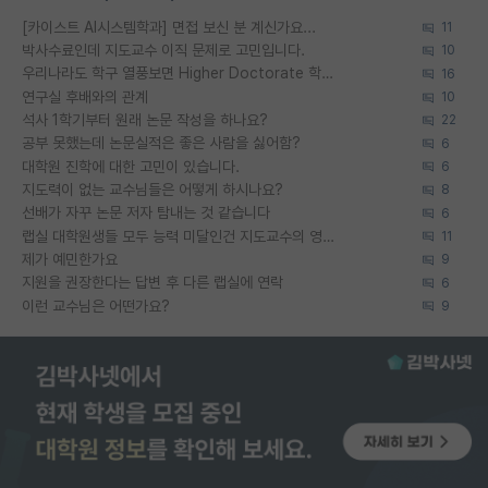
[카이스트 AI시스템학과] 면접 보신 분 계신가요...
11
박사수료인데 지도교수 이직 문제로 고민입니다.
10
우리나라도 학구 열풍보면 Higher Doctorate 학위가 필요하다고 봅니다.
16
연구실 후배와의 관계
10
석사 1학기부터 원래 논문 작성을 하나요?
22
공부 못했는데 논문실적은 좋은 사람을 싫어함?
6
대학원 진학에 대한 고민이 있습니다.
6
지도력이 없는 교수님들은 어떻게 하시나요?
8
선배가 자꾸 논문 저자 탐내는 것 같습니다
6
랩실 대학원생들 모두 능력 미달인건 지도교수의 영향 아닌가?
11
제가 예민한가요
9
지원을 권장한다는 답변 후 다른 랩실에 연락
6
이런 교수님은 어떤가요?
9