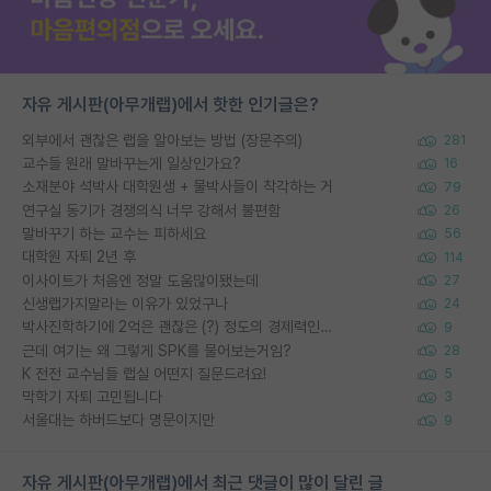
자유 게시판(아무개랩)에서 핫한 인기글은?
외부에서 괜찮은 랩을 알아보는 방법 (장문주의)
281
교수들 원래 말바꾸는게 일상인가요?
16
소재분야 석박사 대학원생 + 물박사들이 착각하는 거
79
연구실 동기가 경쟁의식 너무 강해서 불편함
26
말바꾸기 하는 교수는 피하세요
56
대학원 자퇴 2년 후
114
이사이트가 처음엔 정말 도움많이됐는데
27
신생랩가지말라는 이유가 있었구나
24
박사진학하기에 2억은 괜찮은 (?) 정도의 경제력인가요
9
근데 여기는 왜 그렇게 SPK를 물어보는거임?
28
K 전전 교수님들 랩실 어떤지 질문드려요!
5
막학기 자퇴 고민됩니다
3
서울대는 하버드보다 명문이지만
9
자유 게시판(아무개랩)에서 최근 댓글이 많이 달린 글