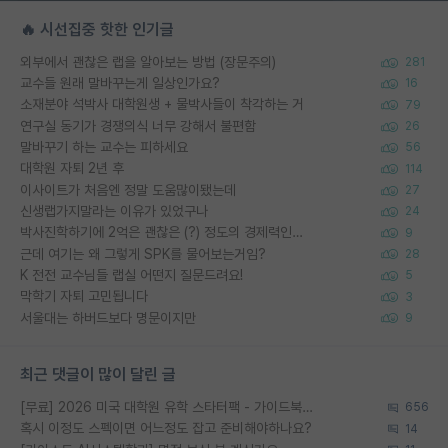
🔥 시선집중 핫한 인기글
외부에서 괜찮은 랩을 알아보는 방법 (장문주의)
281
교수들 원래 말바꾸는게 일상인가요?
16
소재분야 석박사 대학원생 + 물박사들이 착각하는 거
79
연구실 동기가 경쟁의식 너무 강해서 불편함
26
말바꾸기 하는 교수는 피하세요
56
대학원 자퇴 2년 후
114
이사이트가 처음엔 정말 도움많이됐는데
27
신생랩가지말라는 이유가 있었구나
24
박사진학하기에 2억은 괜찮은 (?) 정도의 경제력인가요
9
근데 여기는 왜 그렇게 SPK를 물어보는거임?
28
K 전전 교수님들 랩실 어떤지 질문드려요!
5
막학기 자퇴 고민됩니다
3
서울대는 하버드보다 명문이지만
9
최근 댓글이 많이 달린 글
[무료] 2026 미국 대학원 유학 스타터팩 - 가이드북 & 합격자 컨택메일 템플릿
656
혹시 이정도 스펙이면 어느정도 잡고 준비해야하나요?
14