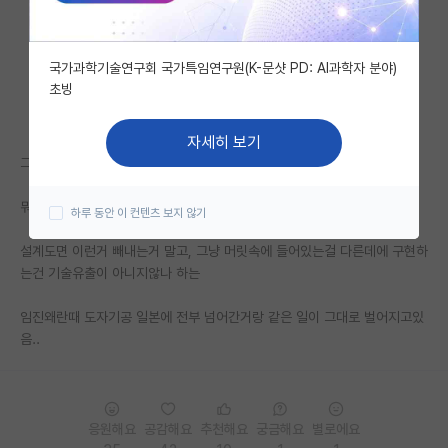
자유 게시판(아무개랩)
국가과학기술연구회 국가특임연구원(K-문샷 PD: AI과학자 분야)
미국 유학 게시판
초빙
미국 대학원 합격 후기 게시판
자세히 보기
대학원생 모집 게시판
그 기술 개발한 사람들한테 충분한 보상을 해주던지
대학원 합격 후기 게시판
뭐 그런 생각을 요즘 하는중
하루 동안 이 컨텐츠 보지 않기
연구실(PI) 홍보 게시판
설계도면 이런거 빼내는거 말고, 그냥 머릿속에 들어있는걸 다른데에 구현하
는건 기술유출이 아니지않나 하는
석박사 채용 정보 게시판
임진왜란때 도자기공 일본에 전부 넘어간거랑 같은 일이 그대로 벌어지고있
임용 정보 게시판
음..
학부 인턴 게시판
취업 게시판
응원해요
공감해요
추천해요
궁금해요
별로에요
임용 후기 게시판