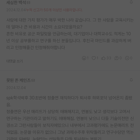
세심한 백석
재팬라운지 🌸
2024.12.04
누적 신고가 50개 이상인 사용자입니다.
사람에 대한 가치 평가가 매우 박한 나라 같습니다. 그 한 사람을 교육시키는
데 얼마나 큰 비용과 시간이 소요되었을까요?
흔한 비유로 공군 파일럿을 언급하는데, 대기업이나 대학교수도 적게는 10
년 이상 공부를하고 연구를 하신 분들입니다. 후진국 마인드를 과감하게 버
리고 인정해줄건 인정해줘야합니다
1
1
33
0
0
대댓글 쓰기
못된 존 케인즈
2024.12.04
spk학석박후 30초반에 정출연 재직하다가 퇴사후 햐외포닥 넘어온지 좀됐
음.
정출연은 우선 매리트가 상당히 애매해지고, 연봉도 낮고 생각보다 고여서
연구하는 기관이라고 말하기도 애매해짐. 연봉이 낮으니 다들 기술이전만 신
경쓰고 그런사람들이 보직자에있으니 내부에서 고과평가에도 논문매리트 전
혀없음. 논문쓸 이유가 없으니 그냥 과제수주후 위탁돌리고 연구수당만 먹는
기관이 되버림. 능력잇는 선임들은 다들 퇴사하는 분위기