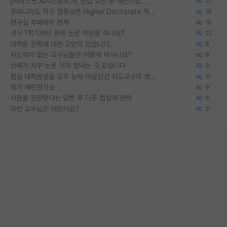
[카이스트 AI시스템학과] 면접 보신 분 계신가요...
11
우리나라도 학구 열풍보면 Higher Doctorate 학위가 필요하다고 봅니다.
16
연구실 후배와의 관계
10
석사 1학기부터 원래 논문 작성을 하나요?
22
대학원 진학에 대한 고민이 있습니다.
6
지도력이 없는 교수님들은 어떻게 하시나요?
8
선배가 자꾸 논문 저자 탐내는 것 같습니다
6
랩실 대학원생들 모두 능력 미달인건 지도교수의 영향 아닌가?
11
제가 예민한가요
9
지원을 권장한다는 답변 후 다른 랩실에 연락
6
이런 교수님은 어떤가요?
9