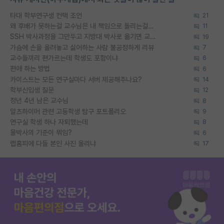
타대 학부연구생 컨택 조언
21
왜 후배가 못하는걸 교수님은 내 책임으로 돌리는걸까요?
11
SSH 박사과정을 그만두고 지방대 박사로 옮기면 교수의 꿈은 끝일까요?
19
가슴에 손을 올려놓고 싫어하는 사람 불공정하게 리뷰
7
교수들끼리 편가르는데 학생도 포함이냐
6
편애 하는 방법
6
카이스트는 모든 연구실마다 서버 제공해주나요?
14
학부신입생 질문
12
정년 4년 남은 교수님
8
알츠하이머 관련 고등학생 탐구 포트폴리오
9
연구실 학생 하나 자퇴했는데
8
물박사의 기준이 뭐임?
6
랩홈피에 다들 본인 사진 올리냐
17