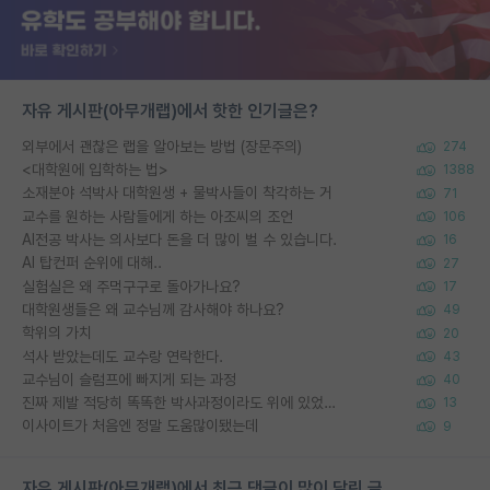
자유 게시판(아무개랩)에서 핫한 인기글은?
외부에서 괜찮은 랩을 알아보는 방법 (장문주의)
274
<대학원에 입학하는 법>
1388
소재분야 석박사 대학원생 + 물박사들이 착각하는 거
71
교수를 원하는 사람들에게 하는 아조씨의 조언
106
AI전공 박사는 의사보다 돈을 더 많이 벌 수 있습니다.
16
AI 탑컨퍼 순위에 대해..
27
실험실은 왜 주먹구구로 돌아가나요?
17
대학원생들은 왜 교수님께 감사해야 하나요?
49
학위의 가치
20
석사 받았는데도 교수랑 연락한다.
43
교수님이 슬럼프에 빠지게 되는 과정
40
진짜 제발 적당히 똑똑한 박사과정이라도 위에 있었으면..
13
이사이트가 처음엔 정말 도움많이됐는데
9
자유 게시판(아무개랩)에서 최근 댓글이 많이 달린 글