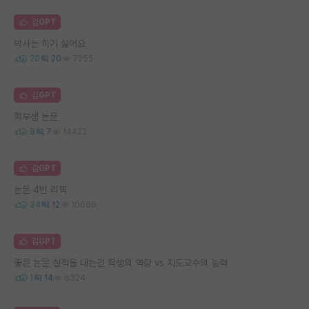
김GPT
박사는 하기 싫어요
20
20
7255
김GPT
학부생 논문
8
7
14422
김GPT
논문 4번 리젝
34
12
10656
김GPT
좋은 논문 실적을 내는건 학생의 역량 vs 지도교수의 능력
1
14
6324