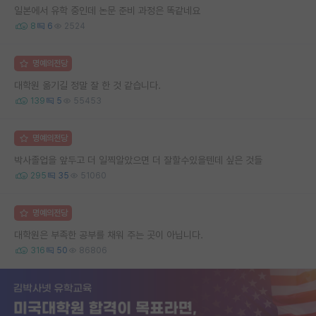
일본에서 유학 중인데 논문 준비 과정은 똑같네요
8
6
2524
명예의전당
대학원 옮기길 정말 잘 한 것 같습니다.
139
5
55453
명예의전당
박사졸업을 앞두고 더 일찍알았으면 더 잘할수있을텐데 싶은 것들
295
35
51060
명예의전당
대학원은 부족한 공부를 채워 주는 곳이 아닙니다.
316
50
86806