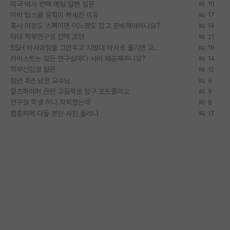
미국 박사 컨택 메일 답변 질문
10
미박 탑스쿨 유학이 빡세진 이유
17
혹시 이정도 스펙이면 어느정도 잡고 준비해야하나요?
14
타대 학부연구생 컨택 조언
21
SSH 박사과정을 그만두고 지방대 박사로 옮기면 교수의 꿈은 끝일까요?
19
카이스트는 모든 연구실마다 서버 제공해주나요?
14
학부신입생 질문
12
정년 4년 남은 교수님
8
알츠하이머 관련 고등학생 탐구 포트폴리오
9
연구실 학생 하나 자퇴했는데
8
랩홈피에 다들 본인 사진 올리냐
17