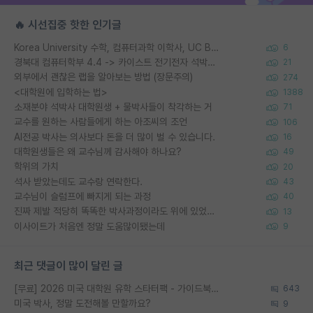
🔥 시선집중 핫한 인기글
Korea University 수학, 컴퓨터과학 이학사, UC Berkeley 산업공학 대학원 공학박사가 되는 것은 쉽지 않겠죠?
6
경북대 컴퓨터학부 4.4 -> 카이스트 전기전자 석박사통합과정 합격
21
외부에서 괜찮은 랩을 알아보는 방법 (장문주의)
274
<대학원에 입학하는 법>
1388
소재분야 석박사 대학원생 + 물박사들이 착각하는 거
71
교수를 원하는 사람들에게 하는 아조씨의 조언
106
AI전공 박사는 의사보다 돈을 더 많이 벌 수 있습니다.
16
대학원생들은 왜 교수님께 감사해야 하나요?
49
학위의 가치
20
석사 받았는데도 교수랑 연락한다.
43
교수님이 슬럼프에 빠지게 되는 과정
40
진짜 제발 적당히 똑똑한 박사과정이라도 위에 있었으면..
13
이사이트가 처음엔 정말 도움많이됐는데
9
최근 댓글이 많이 달린 글
[무료] 2026 미국 대학원 유학 스타터팩 - 가이드북 & 합격자 컨택메일 템플릿
643
미국 박사, 정말 도전해볼 만할까요?
9