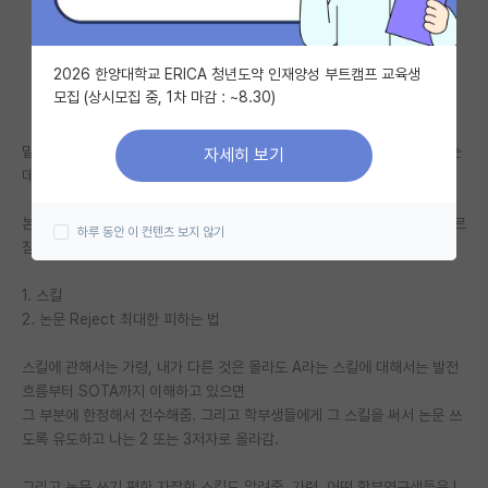
자유 게시판(아무개랩)
2026 한양대학교 ERICA 청년도약 인재양성 부트캠프 교육생
미국 유학 게시판
모집 (상시모집 중, 1차 마감 : ~8.30)
미국 대학원 합격 후기 게시판
밑에 타대 박사과정생이 뭐 아는 게 있어서 학부생을 지도 하냐는 글을 봤는
자세히 보기
대학원생 모집 게시판
데 ㅋ
대학원 합격 후기 게시판
본인 타대생이고 교수님 지시로 방치된 학부연구생들한테 딱 두 가지만 가르
하루 동안 이 컨텐츠 보지 않기
침
연구실(PI) 홍보 게시판
1. 스킬
석박사 채용 정보 게시판
2. 논문 Reject 최대한 피하는 법
임용 정보 게시판
스킬에 관해서는 가령, 내가 다른 것은 몰라도 A라는 스킬에 대해서는 발전
학부 인턴 게시판
흐름부터 SOTA까지 이해하고 있으면
그 부분에 한정해서 전수해줌. 그리고 학부생들에게 그 스킬을 써서 논문 쓰
취업 게시판
도록 유도하고 나는 2 또는 3저자로 올라감.
임용 후기 게시판
그리고 논문 쓰기 편한 자잘한 스킬도 알려줌. 가령, 어떤 학부연구생들은 L