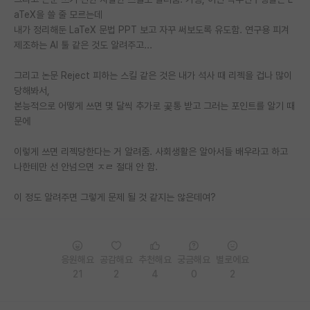
aTeX을 쓸 줄 모르는데
PI 전용 게시판
내가 정리해둔 LaTeX 문법 PPT 보고 자꾸 써보도록 유도함. 연구용 피겨
제조하는 AI 툴 같은 것도 알려주고...
인문사회 계열 게시판
그리고 논문 Reject 피하는 스킬 같은 것은 내가 석사 때 리젝을 겁나 많이
특수/전문대학원 게시판
당해봐서,
반도체/AI 게시판
본능적으로 어떻게 쓰면 몇 달씩 추가로 곷통 받고 그러는 포인트를 알기 때
문에
장학금/장학생 게시판
이렇게 쓰면 리젝당한다는 거 알려줌. 사회생활은 알아서들 배우라고 하고
학술 정보 게시판
나한테만 선 안넘으면 ㅈㄹ 절대 안 함.
홍보 게시판
이 정도 알려주면 그렇게 문제 될 것 같지는 않은데여?
커리어
유학교육
응원해요
공감해요
추천해요
궁금해요
별로에요
이벤트
21
2
4
0
2
반도체 아카데미