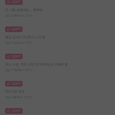
김GPT
한 시름 놓았네요... 행복해...
10
4
3529
김GPT
랩실 2군데 다니면서 느낀 점
22
4
7651
김GPT
박사 수료, 학위 과정 포기하려는데 선배의 말
17
6
9471
김GPT
취직 VS 박사
7
9
3560
김GPT