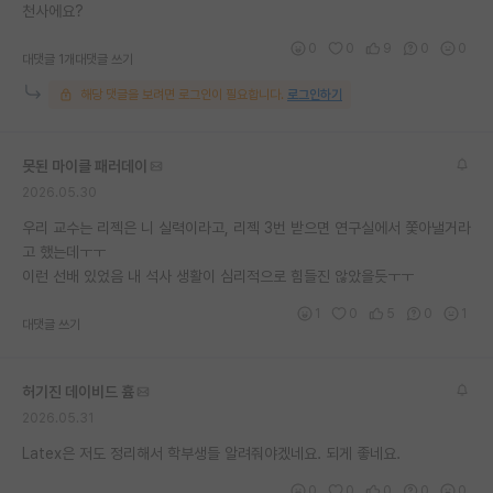
천사에요?
0
0
9
0
0
대댓글 1개
대댓글 쓰기
해당 댓글을 보려면 로그인이 필요합니다.
로그인하기
못된 마이클 패러데이
2026.05.30
우리 교수는 리젝은 니 실력이라고, 리젝 3번 받으면 연구실에서 쫓아낼거라
고 했는데ㅜㅜ
이런 선배 있었음 내 석사 생활이 심리적으로 힘들진 않았을듯ㅜㅜ
1
0
5
0
1
대댓글 쓰기
허기진 데이비드 흄
2026.05.31
Latex은 저도 정리해서 학부생들 알려줘야겠네요. 되게 좋네요.
0
0
0
0
0