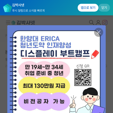
김박사넷
앱으로 보기
닫기
푸시 알림으로 소식을 빠르게
커뮤니티 홈
자유 게시판(아무개랩)
대학원생 모집
본인 박사과정생인데 학부생들한테 아는 것만 알려줌
국내대학원 정보
웃는 헤르만 헤세
연구실&오픈랩
2026.05.30
9
10648
커뮤니티
커뮤니티 홈
전체글보기
베스트 게시판
IF 명예의전당