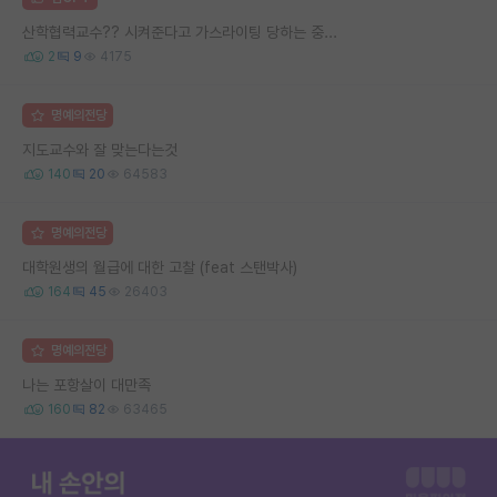
산학협력교수?? 시켜준다고 가스라이팅 당하는 중...
2
9
4175
명예의전당
지도교수와 잘 맞는다는것
140
20
64583
명예의전당
대학원생의 월급에 대한 고찰 (feat 스탠박사)
164
45
26403
명예의전당
나는 포항살이 대만족
160
82
63465