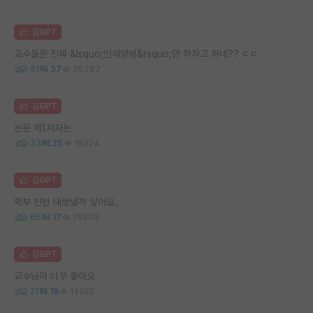
김GPT
교수들은 진짜 &lsquo;인재양성&rsquo;만 하자고 하네?? ㄷㄷ
51
37
36787
김GPT
논문 제1저자는
33
25
19324
김GPT
학부 인턴 내보낼까 싶어요.
66
17
29203
김GPT
교수님이 너무 좋아요
21
19
14282