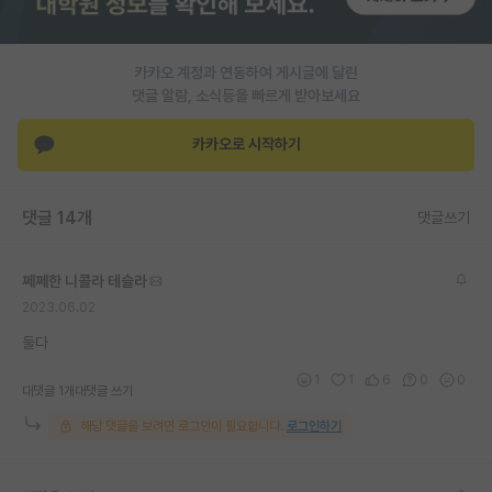
PI 전용 게시판
카카오 계정과 연동하여 게시글에 달린
인문사회 계열 게시판
댓글 알람, 소식등을 빠르게 받아보세요
특수/전문대학원 게시판
카카오로 시작하기
반도체/AI 게시판
장학금/장학생 게시판
댓글 14개
댓글쓰기
학술 정보 게시판
쩨쩨한 니콜라 테슬라
홍보 게시판
2023.06.02
커리어
둘다
1
1
6
0
0
유학교육
대댓글 1개
대댓글 쓰기
해당 댓글을 보려면 로그인이 필요합니다.
로그인하기
이벤트
반도체 아카데미