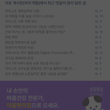
자유 게시판(아무개랩)에서 최근 댓글이 많이 달린 글
카이스트 경영공학부 서류
31
AI 학회들 거품 슬슬 지적이 나오네요
33
카이스트 서류 전형 배수
11
SPK 대학원 현실적으로 가능한 스펙인가요?
6
근데 여기는 왜 그렇게 SPK를 물어보는거임?
19
면접 복장
9
편입생 학부연구생 질문
7
세컨티어 학회의 위상
6
우리나라도 학구 열풍보면 Higher Doctorate 학위가 필요하다고 봅니다.
13
연구실 후배와의 관계
6
석사 1학기부터 원래 논문 작성을 하나요?
9
카이스트 교수님들 중에서도 연구실 홈페이지를 마련 안 하신 분들이 계시던데
4
공부 못했는데 논문실적은 좋은 사람을 싫어함?
4