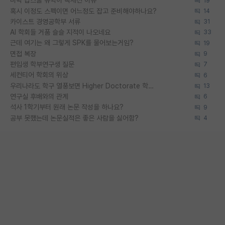
미박 탑스쿨 유학이 빡세진 이유
19
혹시 이정도 스펙이면 어느정도 잡고 준비해야하나요?
14
카이스트 경영공학부 서류
31
AI 학회들 거품 슬슬 지적이 나오네요
33
근데 여기는 왜 그렇게 SPK를 물어보는거임?
19
면접 복장
9
편입생 학부연구생 질문
7
세컨티어 학회의 위상
6
우리나라도 학구 열풍보면 Higher Doctorate 학위가 필요하다고 봅니다.
13
연구실 후배와의 관계
6
석사 1학기부터 원래 논문 작성을 하나요?
9
공부 못했는데 논문실적은 좋은 사람을 싫어함?
4