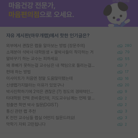
자유 게시판(아무개랩)에서 핫한 인기글은?
외부에서 괜찮은 랩을 알아보는 방법 (장문주의)
280
소재분야 석박사 대학원생 + 물박사들이 착각하는 거
79
말바꾸기 하는 교수는 피하세요
55
왜 후배가 못하는걸 교수님은 내 책임으로 돌리는걸까요?
7
편애 하는 방법
17
이사이트가 처음엔 정말 도움많이됐는데
16
신생랩가지말라는 이유가 있었구나
20
박사진학하기에 2억은 괜찮은 (?) 정도의 경제력인가요
9
타대학원 컨텍 준비중인데, 지도교수님께는 언제 말씀드려야 할까요?
2
정출연 학연 박사 질문(DGIST)
2
통신 관련 랩 추천
3
K 전전 교수님들 랩실 어떤지 질문드려요!
3
막학기 자퇴 고민됩니다
2