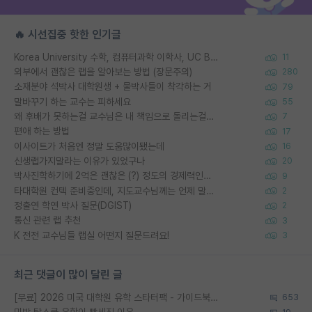
🔥 시선집중 핫한 인기글
Korea University 수학, 컴퓨터과학 이학사, UC Berkeley 산업공학 대학원 공학박사가 되는 것은 쉽지 않겠죠?
11
외부에서 괜찮은 랩을 알아보는 방법 (장문주의)
280
소재분야 석박사 대학원생 + 물박사들이 착각하는 거
79
말바꾸기 하는 교수는 피하세요
55
왜 후배가 못하는걸 교수님은 내 책임으로 돌리는걸까요?
7
편애 하는 방법
17
이사이트가 처음엔 정말 도움많이됐는데
16
신생랩가지말라는 이유가 있었구나
20
박사진학하기에 2억은 괜찮은 (?) 정도의 경제력인가요
9
타대학원 컨텍 준비중인데, 지도교수님께는 언제 말씀드려야 할까요?
2
정출연 학연 박사 질문(DGIST)
2
통신 관련 랩 추천
3
K 전전 교수님들 랩실 어떤지 질문드려요!
3
최근 댓글이 많이 달린 글
[무료] 2026 미국 대학원 유학 스타터팩 - 가이드북 & 합격자 컨택메일 템플릿
653