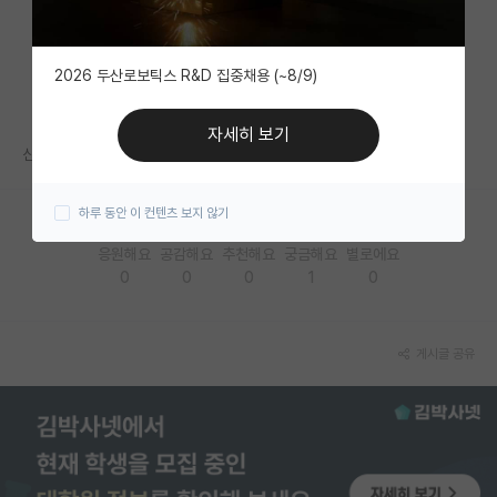
자유 게시판(아무개랩)
2026 두산로보틱스 R&D 집중채용 (~8/9)
미국 유학 게시판
미국 대학원 합격 후기 게시판
자세히 보기
신생랩에서 좋은 실적을 내는 박사생이란 어려울까요..
대학원생 모집 게시판
하루 동안 이 컨텐츠 보지 않기
대학원 합격 후기 게시판
응원해요
공감해요
추천해요
궁금해요
별로에요
연구실(PI) 홍보 게시판
0
0
0
1
0
석박사 채용 정보 게시판
임용 정보 게시판
게시글 공유
학부 인턴 게시판
취업 게시판
임용 후기 게시판