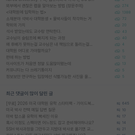
외부에서 괜찮은 랩을 알아보는 방법 (장문주의)
274
<대학원에 입학하는 법>
1388
소재분야 석박사 대학원생 + 물박사들이 착각하는 거
72
학위의 가치
20
석사 받았는데도 교수랑 연락한다.
43
교수님이 슬럼프에 빠지게 되는 과정
40
왜 후배가 못하는걸 교수님은 내 책임으로 돌리는걸까요?
4
대학원 어디로 가야할까요?
5
편애 하는 방법
12
이사이트가 처음엔 정말 도움많이됐는데
13
커뮤니티는 다 쓰레기통이지
5
정보보안 연구하는 입장에선 식별가능한 사진을 올리는건 비추이긴함
5
최근 댓글이 많이 달린 글
[무료] 2026 미국 대학원 유학 스타터팩 - 가이드북 & 합격자 컨택메일 템플릿
645
미국 박사 컨택 메일 답변 질문
10
미박 탑스쿨 유학이 빡세진 이유
17
혹시 이정도 스펙이면 어느정도 잡고 준비해야하나요?
14
SSH 박사과정을 그만두고 지방대 박사로 옮기면 교수의 꿈은 끝일까요?
21