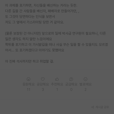
이 과제를 포기하면, 자신들을 배신하는 거라는 듯한.
PI 전용 게시판
다른 길을 간 사람들을 배신자, 패배자로 만들어가던, ,
또 그것이 당연하다는 인식을 보면서
인문사회 계열 게시판
저도 그 옆에서 가스라이팅 당한 거 같아요.
특수/전문대학원 게시판
(물론 보장된 건 아니지만) 앞으로의 일에 박사급 연구원이 필요하니, 다른
반도체/AI 게시판
일은 생각도 하지 말란 느낌이에요
학위를 포기하고 이 가시밭길을 떠나 사실 무슨 일을 할 수 있을지도 모르겠
장학금/장학생 게시판
어서... 또 포기하겠다고 이야기도 못했어요
학술 정보 게시판
아 진짜 석사까지만 하고 취업할 걸.
홍보 게시판
커리어
응원해요
공감해요
추천해요
궁금해요
별로에요
유학교육
11
3
1
0
2
이벤트
게시글 공유
반도체 아카데미