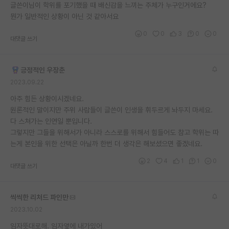
글쓴이님이 학위를 포기했을 때 배신감을 느끼는 주체가 누구인거에요?
뭔가 일반적인 상황이 아닌 것 같아서요
0
0
3
0
0
대댓글 쓰기
긍정적인 우장춘
2023.09.22
아주 힘든 상황이시겠네요.
원론적인 말이지만 주위 사람들이 글쓴이 인생을 휘두르게 놔두지 마세요.
다 스쳐가는 인연일 뿐입니다.
그렇지만 그들을 위해서가 아니라 스스로를 위해서 힘들어도 참고 학위는 따
는게 본인을 위한 선택은 아닐까 한번 더 생각은 해보셨으면 좋겠네요.
2
4
1
1
0
대댓글 쓰기
씩씩한 리처드 파인만
2023.10.02
임자뜻대로해. 임자옆에 내가있어