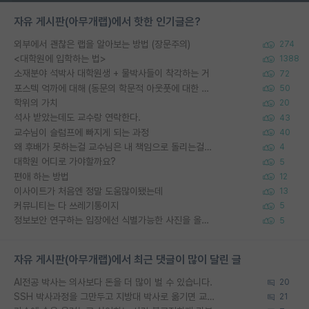
자유 게시판(아무개랩)에서 핫한 인기글은?
외부에서 괜찮은 랩을 알아보는 방법 (장문주의)
274
<대학원에 입학하는 법>
1388
소재분야 석박사 대학원생 + 물박사들이 착각하는 거
72
포스텍 억까에 대해 (동문의 학문적 아웃풋에 대한 반박)
50
학위의 가치
20
석사 받았는데도 교수랑 연락한다.
43
교수님이 슬럼프에 빠지게 되는 과정
40
왜 후배가 못하는걸 교수님은 내 책임으로 돌리는걸까요?
4
대학원 어디로 가야할까요?
5
편애 하는 방법
12
이사이트가 처음엔 정말 도움많이됐는데
13
커뮤니티는 다 쓰레기통이지
5
정보보안 연구하는 입장에선 식별가능한 사진을 올리는건 비추이긴함
5
자유 게시판(아무개랩)에서 최근 댓글이 많이 달린 글
AI전공 박사는 의사보다 돈을 더 많이 벌 수 있습니다.
20
SSH 박사과정을 그만두고 지방대 박사로 옮기면 교수의 꿈은 끝일까요?
21