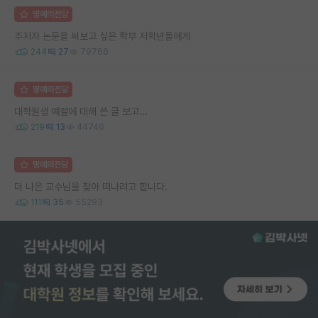
명예의전당
주저자 논문을 써보고 싶은 학부 저학년들에게
244
27
79766
명예의전당
대학원생 예절에 대해 쓴 글 보고...
219
13
44746
명예의전당
더 나은 교수님을 찾아 떠나려고 합니다.
111
35
55293