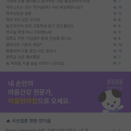
가슴에 손을 올려놓고 싫어하는 사람 불공정하게 리뷰
7
카이스트는 모든 연구실마다 서버 제공해주나요?
15
학부신입생 질문
12
정년 4년 남은 교수님
8
알츠하이머 관련 고등학생 탐구 포트폴리오
9
연구실 학생 하나 자퇴했는데
8
입학도 안한 신입생이 원래 관심을 받나요
8
물박사의 기준이 뭐임?
14
랩홈피에 다들 본인 사진 올리냐
19
장학금 모은 랩비통장
7
AI 학회들 거품 슬슬 지적이 나오네요
7
🔥 시선집중 핫한 인기글
Korea University 수학, 컴퓨터과학 이학사, UC Berkeley 산업공학 대학원 공학박사가 되는 것은 쉽지 않겠죠?
9