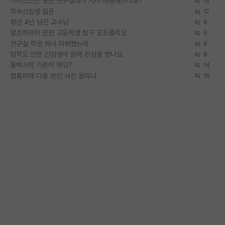
카이스트는 모든 연구실마다 서버 제공해주나요?
15
학부신입생 질문
12
정년 4년 남은 교수님
8
알츠하이머 관련 고등학생 탐구 포트폴리오
9
연구실 학생 하나 자퇴했는데
8
입학도 안한 신입생이 원래 관심을 받나요
8
물박사의 기준이 뭐임?
14
랩홈피에 다들 본인 사진 올리냐
19