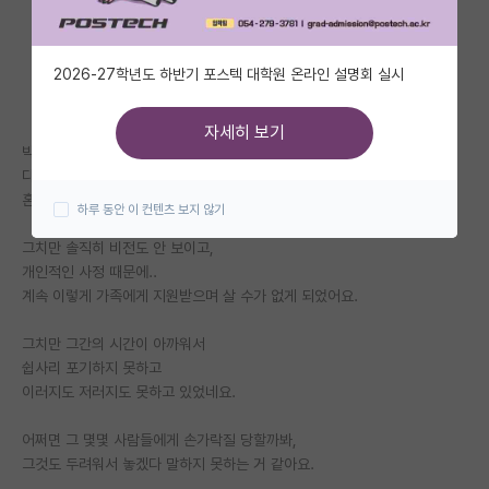
자유 게시판(아무개랩)
2026-27학년도 하반기 포스텍 대학원 온라인 설명회 실시
미국 유학 게시판
미국 대학원 합격 후기 게시판
자세히 보기
박사 수료하고
대학원생 모집 게시판
다른 지원이나, 연구실 없이
혼자 학위 작업하고 있습니다.
하루 동안 이 컨텐츠 보지 않기
대학원 합격 후기 게시판
그치만 솔직히 비전도 안 보이고,
연구실(PI) 홍보 게시판
개인적인 사정 때문에..
계속 이렇게 가족에게 지원받으며 살 수가 없게 되었어요.
석박사 채용 정보 게시판
그치만 그간의 시간이 아까워서
임용 정보 게시판
쉽사리 포기하지 못하고
학부 인턴 게시판
이러지도 저러지도 못하고 있었네요.
취업 게시판
어쩌면 그 몇몇 사람들에게 손가락질 당할까봐,
그것도 두려워서 놓겠다 말하지 못하는 거 같아요.
임용 후기 게시판