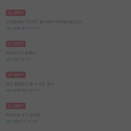
김GPT
교수님에게 어디까지 솔직하게 얘기해야할까요?
16
16
21672
김GPT
뛰쳐나오기 잘했다
8
1
2871
김GPT
박사 졸업까지 쓸 수 있는 꼼수
34
10
8007
김GPT
박사과정 포기 생각중
0
11
10238