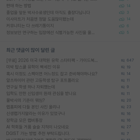
편애 하는 방법
14
졸업을 앞둔 박사수료생인데 아직도 출장다닙니다
3
이사이트가 처음엔 정말 도움많이됐는데
14
커뮤니티는 다 쓰레기통이지
6
정보보안 연구하는 입장에선 식별가능한 사진을 올리는건 비추이긴함
5
최근 댓글이 많이 달린 글
[무료] 2026 미국 대학원 유학 스타터팩 - 가이드북 & 합격자 컨택메일 템플릿
647
미박 탑스쿨 유학이 빡세진 이유
19
혹시 이정도 스펙이면 어느정도 잡고 준비해야하나요?
14
알츠하이머 관련 고등학생 탐구 포트폴리오
11
연구실 학생 하나 자퇴했는데
9
입학도 안한 신입생이 원래 관심을 받나요
11
물박사의 기준이 뭐임?
20
랩홈피에 다들 본인 사진 올리냐
23
신생랩가지말라는 이유가 있었구나
16
장학금 모은 랩비통장
16
AI 학회들 거품 슬슬 지적이 나오네요
27
DGIST 가는 방법 추천 부탁드립니다.
7