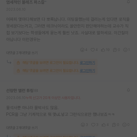
염세적인 블레즈 파스칼
*
2023.06.10
어짜피 몇마디해보면 다 뽀록납니다. 미팅을했는데 걸리는게 있다면 로직을
못세운다는거고, 그러면 테크닉이라도 쓸만한지 판단해야하는데 교수가 직
접 보기보다는 학생들에게 묻는게 훨씬 낫죠. 사실대로 말하세요. 이간질이
아닙니다 이런경우는
4
4
19
0
1
대댓글 2개
대댓글 쓰기
해당 댓글을 보려면 로그인이 필요합니다.
로그인하기
해당 댓글을 보려면 로그인이 필요합니다.
로그인하기
선량한 앨런 튜링
2023.06.10
누적 신고가 20개 이상인 사용자입니다.
물석사뿐 아니라 물박사도 많음.
PCR을 그냥 기계적으로 뭐 몇uL넣고 그런식으로만 했나보죠ㅋㅋ
3
3
4
0
0
대댓글 2개
대댓글 쓰기