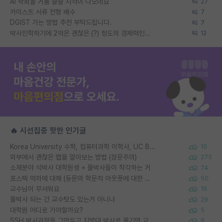
AI 학회들 거품 슬슬 지적이 나오네요
27
카이스트 서류 전형 배수
7
DGIST 가는 방법 추천 부탁드립니다.
7
박사진학하기에 2억은 괜찮은 (?) 정도의 경제력인가요
12
🔥 시선집중 핫한 인기글
Korea University 수학, 컴퓨터과학 이학사, UC Berkeley 산업공학 대학원 공학박사가 되는 것은 쉽지 않겠죠?
10
외부에서 괜찮은 랩을 알아보는 방법 (장문주의)
275
소재분야 석박사 대학원생 + 물박사들이 착각하는 거
74
포스텍 억까에 대해 (동문의 학문적 아웃풋에 대한 반박)
50
교수님이 무서워요
16
물박사 되는 건 교수탓도 있는거 아니냐
29
대학원 어디로 가야할까요?
5
SSH 박사과정을 그만두고 지방대 박사로 옮기면 교수의 꿈은 끝일까요?
9