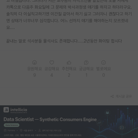
고 미뤘습니다. 그러다가 저는 교수님이 까먹으신줄 알았는데 오늘 저에게
카톡으로 다음주 화요일에 그 문제의 박사과정생 얘기를 하자고 하더라구요.
PI 전용 게시판
솔직히 다 이실직고하기엔 이간질 같아서 하기 싫고 그러자니 괜찮다고 하기
엔 상태가 너무너무 심각합니다. 어느 선까지 얘기를 해야하는지 모르겟네
인문사회 계열 게시판
요....
특수/전문대학원 게시판
끝내는 말로 석사분들 물석사도 존재합니다.....2년동안 화이팅 합시다
반도체/AI 게시판
장학금/장학생 게시판
응원해요
공감해요
추천해요
궁금해요
별로에요
학술 정보 게시판
9
4
2
1
0
홍보 게시판
커리어
게시글 공유
유학교육
이벤트
반도체 아카데미