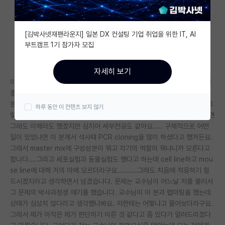
자유 게시판(아무개랩)
[김박사넷재팬라운지] 일본 DX 컨설팅 기업 취업을 위한 IT, AI
미국 유학 게시판
부트캠프 1기 참가자 모집
미국 대학원 합격 후기 게시판
자세히 보기
대학원생 모집 게시판
이번학기에 박사 과정생 한 분이 들어왔어요. 참고로 저는 석사 올해 2월에
졸업했고 고민 끝에 가을학기에 같은 실험실에서 박사할 예정입니다. 무튼
대학원 합격 후기 게시판
본론으로 돌아와서 이 분 상태가 좀 심각하더라구요. 솔직히 이런 말하긴 그
하루 동안 이 컨텐츠 보지 않기
렇지만 석사때 뭘한거지라는 생각이 들어요. 석사와 박사때 분야가 달랐으면
연구실(PI) 홍보 게시판
그래도 이해라도 했겠지만 심지어 세부전공도 같아요..... 구체적으로 어떤
일이 있었냐면 이 분께서 석사때 PCR cloning을 많이 하셨다고 했거든요.
석박사 채용 정보 게시판
그래서 master mix에 구성성분이 뭐고 각기의 역할이 뭐냐니까 모른다고
합니다....그리고 세포실험과 동물실험도 했다고 하는데 cell line하고 mou
임용 정보 게시판
se line에 대해 거의 아예 모르더라구요..........그래도 처음에 적응하기 힘
학부 인턴 게시판
드시겠지라고 생각하면서 넘겼습니다. 문제는 교수님이 어느날 저를 불러서
그 문제의 박사과정생 얘기를 했습니다. 교수님이 이 분과 랩미팅을 했는데
취업 게시판
상태가 심상치 않다라고 생각했나봐요. 저한테는 어떻냐고 물어보더라구요.
그래서 제가 아직은 제가 판단하기 이른 것 같다고 좀 있다가 알려드리겠다
임용 후기 게시판