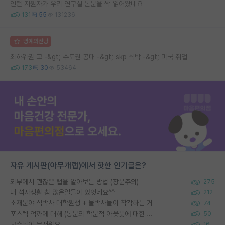
인턴 지원자가 우리 연구실 논문을 싹 읽어왔네요
131
55
131236
명예의전당
최하위권 고 -&gt; 수도권 공대 -&gt; skp 석박 -&gt; 미국 취업
173
30
53464
자유 게시판(아무개랩)에서 핫한 인기글은?
외부에서 괜찮은 랩을 알아보는 방법 (장문주의)
275
내 석사생활 참 많은일들이 있엇네요^^
212
소재분야 석박사 대학원생 + 물박사들이 착각하는 거
74
포스텍 억까에 대해 (동문의 학문적 아웃풋에 대한 반박)
50
교수님이 무서워요
16