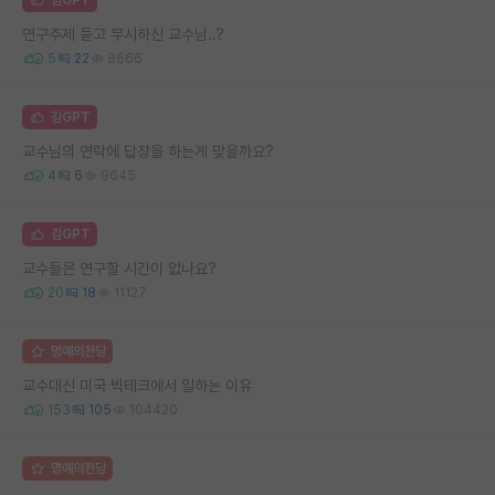
연구주제 듣고 무시하신 교수님..?
5
22
8666
김GPT
교수님의 연락에 답장을 하는게 맞을까요?
4
6
9645
김GPT
교수들은 연구할 시간이 없나요?
20
18
11127
명예의전당
교수대신 미국 빅테크에서 일하는 이유
153
105
104420
명예의전당