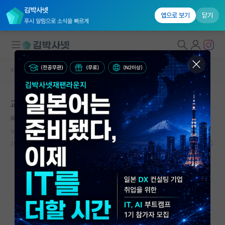
김박사넷
앱으로 보기
닫기
푸시 알림으로 소식을 빠르게
커뮤니티 홈
자유 게시판(아무개랩)
대학원생 모집
교수님에게 어디까지 솔직하게 얘기해야할까요?
국내대학원 정보
쑥스러운 알렉산더 벨
*
연구실&오픈랩
누적 신고가 20개 이상인 사용자입니다.
커뮤니티
2023.06.10
16
21699
커뮤니티 홈
전체글보기
베스트 게시판
IF 명예의전당