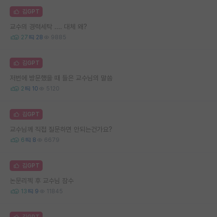
김GPT
교수의 경력세탁 .... 대체 왜?
27
28
9885
김GPT
저번에 방문했을 때 들은 교수님의 말씀
2
10
5120
김GPT
교수님께 직접 질문하면 안되는건가요?
6
8
6679
김GPT
논문리젝 후 교수님 잠수
13
9
11845
김GPT