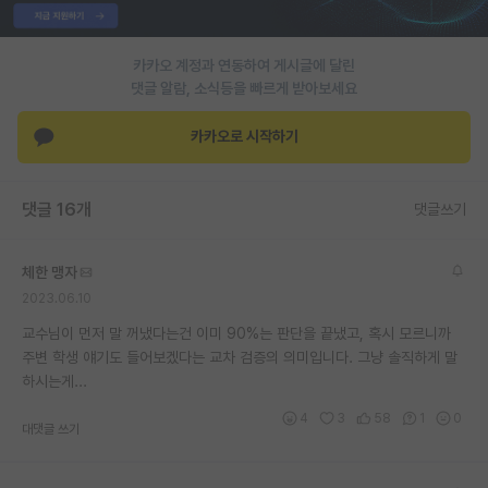
재팬라운지 🌸
카카오 계정과 연동하여 게시글에 달린
댓글 알람, 소식등을 빠르게 받아보세요
카카오로 시작하기
댓글 16개
댓글쓰기
체한 맹자
2023.06.10
교수님이 먼저 말 꺼냈다는건 이미 90%는 판단을 끝냈고, 혹시 모르니까
주변 학생 얘기도 들어보겠다는 교차 검증의 의미입니다. 그냥 솔직하게 말
하시는게...
4
3
58
1
0
대댓글 쓰기