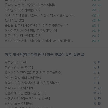
물박사 되는 건 교수탓도 있는거 아니냐
29
대학원 어디로 가야할까요?
5
SSH 박사과정을 그만두고 지방대 박사로 옮기면 교수의 꿈은 끝일까요?
9
편애 하는 방법
14
졸업을 앞둔 박사수료생인데 아직도 출장다닙니다
3
이사이트가 처음엔 정말 도움많이됐는데
14
커뮤니티는 다 쓰레기통이지
6
정보보안 연구하는 입장에선 식별가능한 사진을 올리는건 비추이긴함
5
자유 게시판(아무개랩)에서 최근 댓글이 많이 달린 글
학부신입생 질문
12
정년 4년 남은 교수님
9
알츠하이머 관련 고등학생 탐구 포트폴리오
11
연구실 학생 하나 자퇴했는데
9
입학도 안한 신입생이 원래 관심을 받나요
11
물박사의 기준이 뭐임?
20
랩홈피에 다들 본인 사진 올리냐
23
신생랩가지말라는 이유가 있었구나
16
장학금 모은 랩비통장
16