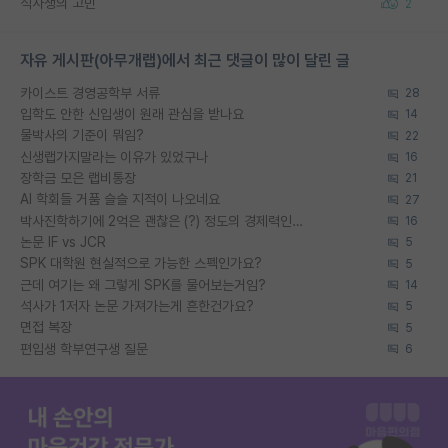
석사생의 고민
2
자유 게시판(아무개랩)에서 최근 댓글이 많이 달린 글
카이스트 경영공학부 서류
28
입학도 안한 신입생이 원래 관심을 받나요
14
물박사의 기준이 뭐임?
22
신생랩가지말라는 이유가 있었구나
16
장학금 모은 랩비통장
21
AI 학회들 거품 슬슬 지적이 나오네요
27
박사진학하기에 2억은 괜찮은 (?) 정도의 경제력인가요
16
논문 IF vs JCR
5
SPK 대학원 현실적으로 가능한 스펙인가요?
5
근데 여기는 왜 그렇게 SPK를 물어보는거임?
14
석사가 1저자 논문 가져가는게 흔한건가요?
5
면접 복장
5
편입생 학부연구생 질문
6