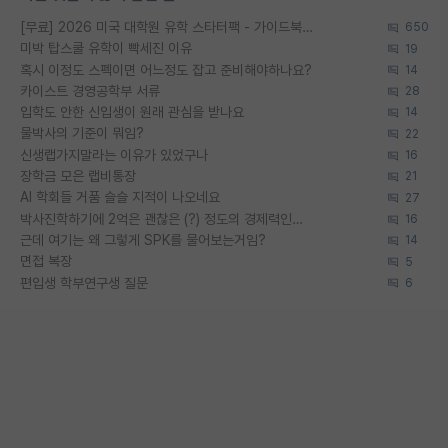
[무료] 2026 미국 대학원 유학 스타터팩 - 가이드북 & 합격자 컨택메일 템플릿
650
미박 탑스쿨 유학이 빡세진 이유
19
혹시 이정도 스펙이면 어느정도 잡고 준비해야하나요?
14
카이스트 경영공학부 서류
28
입학도 안한 신입생이 원래 관심을 받나요
14
물박사의 기준이 뭐임?
22
신생랩가지말라는 이유가 있었구나
16
장학금 모은 랩비통장
21
AI 학회들 거품 슬슬 지적이 나오네요
27
박사진학하기에 2억은 괜찮은 (?) 정도의 경제력인가요
16
근데 여기는 왜 그렇게 SPK를 물어보는거임?
14
면접 복장
5
편입생 학부연구생 질문
6