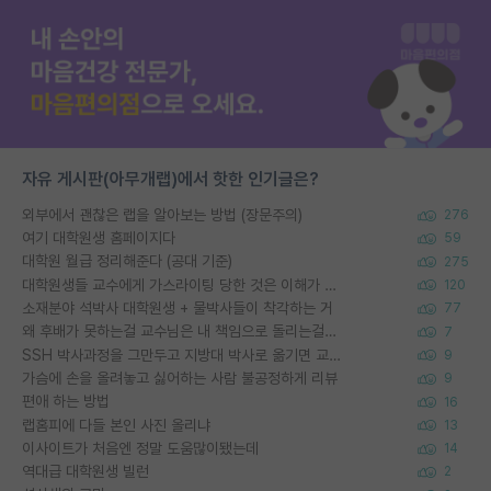
자유 게시판(아무개랩)에서 핫한 인기글은?
외부에서 괜찮은 랩을 알아보는 방법 (장문주의)
276
여기 대학원생 홈페이지다
59
대학원 월급 정리해준다 (공대 기준)
275
대학원생들 교수에게 가스라이팅 당한 것은 이해가 갑니다. 안타깝네요.
120
소재분야 석박사 대학원생 + 물박사들이 착각하는 거
77
왜 후배가 못하는걸 교수님은 내 책임으로 돌리는걸까요?
7
SSH 박사과정을 그만두고 지방대 박사로 옮기면 교수의 꿈은 끝일까요?
9
가슴에 손을 올려놓고 싫어하는 사람 불공정하게 리뷰
9
편애 하는 방법
16
랩홈피에 다들 본인 사진 올리냐
13
이사이트가 처음엔 정말 도움많이됐는데
14
역대급 대학원생 빌런
2