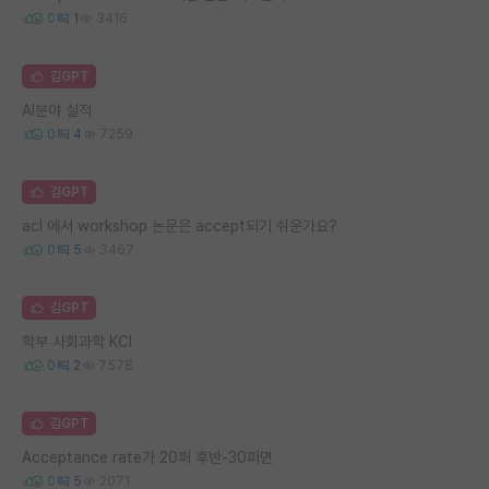
0
1
3416
김GPT
AI분야 실적
0
4
7259
김GPT
acl 에서 workshop 논문은 accept되기 쉬운가요?
0
5
3467
김GPT
학부 사회과학 KCI
0
2
7578
김GPT
Acceptance rate가 20퍼 후반-30퍼면
0
5
2071