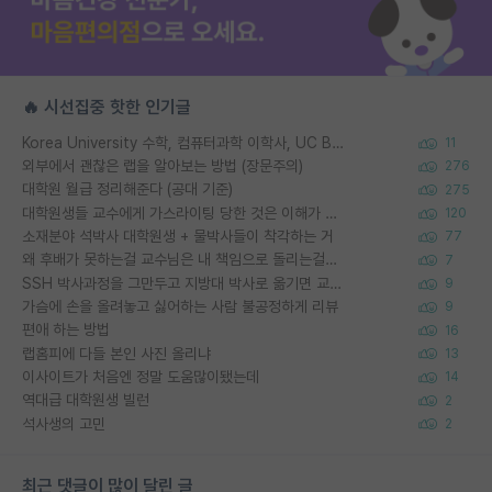
🔥 시선집중 핫한 인기글
Korea University 수학, 컴퓨터과학 이학사, UC Berkeley 산업공학 대학원 공학박사가 되는 것은 쉽지 않겠죠?
11
외부에서 괜찮은 랩을 알아보는 방법 (장문주의)
276
대학원 월급 정리해준다 (공대 기준)
275
대학원생들 교수에게 가스라이팅 당한 것은 이해가 갑니다. 안타깝네요.
120
소재분야 석박사 대학원생 + 물박사들이 착각하는 거
77
왜 후배가 못하는걸 교수님은 내 책임으로 돌리는걸까요?
7
SSH 박사과정을 그만두고 지방대 박사로 옮기면 교수의 꿈은 끝일까요?
9
가슴에 손을 올려놓고 싫어하는 사람 불공정하게 리뷰
9
편애 하는 방법
16
랩홈피에 다들 본인 사진 올리냐
13
이사이트가 처음엔 정말 도움많이됐는데
14
역대급 대학원생 빌런
2
석사생의 고민
2
최근 댓글이 많이 달린 글