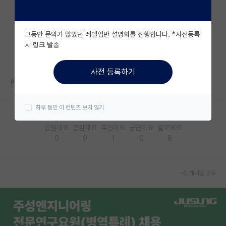
자유 게시판(아무개랩)
그동안 문의가 많았던 레벨업반 설명회를 진행합니다. *사전등록
미국 유학 게시판
시 링크 발송
미국 대학원 합격 후기 게시판
사전 등록하기
대학원생 모집 게시판
한국 기관에서 낸 논문은 한국에 소속된 AC가 배정되는거죠?
대학원 합격 후기 게시판
하루 동안 이 컨텐츠 보지 않기
연구실(PI) 홍보 게시판
응원해요
공감해요
추천해요
궁금해요
별로에요
0
0
1
0
8
석박사 채용 정보 게시판
임용 정보 게시판
게시글 공유
학부 인턴 게시판
취업 게시판
임용 후기 게시판