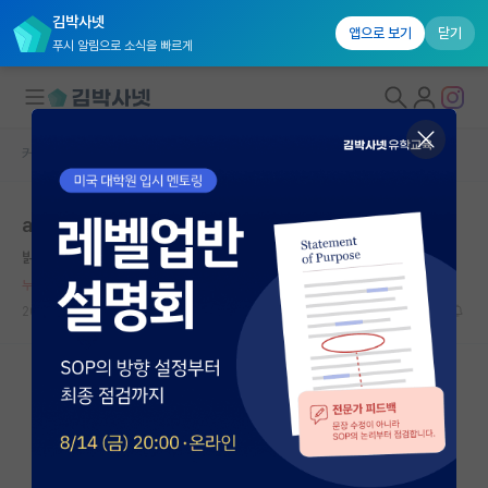
김박사넷
앱으로 보기
닫기
푸시 알림으로 소식을 빠르게
커뮤니티 홈
자유 게시판(아무개랩)
대학원생 모집
ai 탑컨퍼
국내대학원 정보
밝은 존 내시
연구실&오픈랩
누적 신고가 50개 이상인 사용자입니다.
커뮤니티
2026.06.02
138
4227
커뮤니티 홈
전체글보기
베스트 게시판
IF 명예의전당