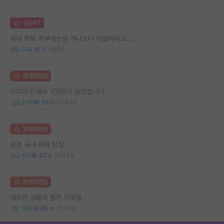
김GPT
국내 학회 학부생논문 개나소나 억셉이라고....
3
15
11665
명예의전당
드디어 인용수 1000이 넘었습니다...
259
39
50445
명예의전당
슬픈 국내 AI의 현실
151
42
59449
명예의전당
대학원 생활이 힘든 이유들
188
36
124106