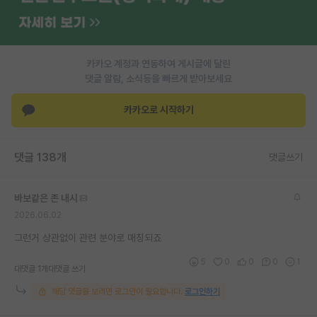
PI 전용 게시판
인문사회 계열 게시판
카카오 계정과 연동하여 게시글에 달린
특수/전문대학원 게시판
댓글 알람, 소식등을 빠르게 받아보세요
반도체/AI 게시판
카카오로 시작하기
장학금/장학생 게시판
댓글 138개
댓글쓰기
학술 정보 게시판
홍보 게시판
바보같은 존 내시
2026.06.02
커리어
그런거 상관없이 관련 분야로 매칭되죠
유학교육
5
0
0
0
1
대댓글 1개
대댓글 쓰기
이벤트
해당 댓글을 보려면 로그인이 필요합니다.
로그인하기
반도체 아카데미