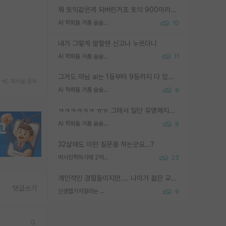
뭐 토익같은게 되버린거죠 토익 900이라고 영어잘하는건 아닙니다만 잘하는사람은 다 900을 넘는 그런
AI 학회들 거품 슬슬 지적이 나오네요
10
내가 그렇게 말할땐 신고나 누르더니
AI 학회들 거품 슬슬 지적이 나오네요
11
그거도 아님 ai는 1등부터 9등까지 다 있음 그거도 없는 사람은 뭐냐 교수가 그냥 못하게 한거 1등급도 교수가 막으면 안됨
게시글 공유
AI 학회들 거품 슬슬 지적이 나오네요
8
ㅋㅋㅋㅋㅋㅋ ㅠㅠ 그래서 일단 유명해지는게 중요한거같습니다
AI 학회들 거품 슬슬 지적이 나오네요
8
32살에도 이런 질문을 하는군요...?
박사진학하기에 2억은 괜찮은 (?) 정도의 경제력인가요
23
개인적인 경험들이지만.... 나이가 젊은 교수일수록 꼰대라는 가면을 쓴 채로 무례함을 행동하는 경우가 거의 90% 정도였음. 나이가 어린데 다른 또래들과 달리 명예, 권력, 재력까지 얻었으니 세상 다 가진 기분이겠지. 오히러 나이 든 교수들이 행동과 말을 더 조심하시더라.
댓글쓰기
신생랩가지말라는 이유가 있었구나
9