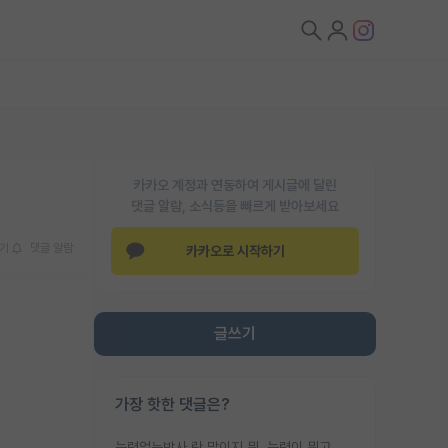
카카오 계정과 연동하여 게시글에 달린
댓글 알람, 소식등을 빠르게 받아보세요
기
댓글 알람
카카오로 시작하기
글쓰기
가장 핫한 댓글은?
능력없는박사 란 말이지 뭐. 능력이 뭐고 능력이 있다는게 뭔지는 사람마다 기준이 다르니까 얘기해봐야 서로 자기 기준만 얘기해서 논쟁이 끝이 안나고. 주위에서 능력있고 야심있는 신입생이 교수가 유의미한 피드백을 아예 안주면서 제대로된 과제에 참여해볼 기회도 제공하지 않고 잡일 뺑뺑이만 돌려서 맨날 단순작업만 하면서 밤새다가 눈빛이 점점 죽어가는걸 본 사람은 물박사는 교수탓이라고 하고, 교수는 이것저것 알려도 주고 기회도 주고 사수 동기 붙여주면서 어떻게든 끌고가려고 하는데 본인이 매일 뺀질거리면서 출근 하는둥마는둥 하다가 기껏 와서도 폰이나 쳐다보다가 실험 망치고 저녁약속있어서 먼저 가볼게요~ 하는걸 본 사람은 물박사는 본인탓이라고 함.