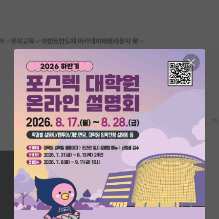
어
유학교육
이벤트
반도체 아카데미
재팬라운지 🌸
스크랩
신고하