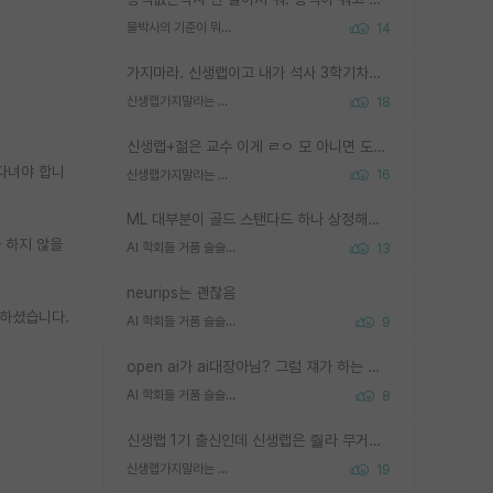
물박사의 기준이 뭐임?
14
가지마라. 신생랩이고 내가 석사 3학기차인데 최고참인데 나도 아무것도 모르는데 교수가 후배들 왜 논문 교육 안시키냐. 논문 왜 안 써오냐 닦달한다
신생랩가지말라는 이유가 있었구나
18
신생랩+젊은 교수 이게 ㄹㅇ 모 아니면 도인듯.
 다녀야 합니
신생랩가지말라는 이유가 있었구나
16
ML 대부분이 골드 스탠다드 하나 상정해놓고 (벤치마크 데이터셋이 여러 개면 여러 개 상정) 그거 얼마나 잘 맞추나 싸움임 가끔 번뜩이는 설계 철학을 보여주는 논문들도 있지만 대부분 그거 성적 얼마나 더 올리느라에 혈안이 되어 있는 측면이 잇음
 하지 않을
AI 학회들 거품 슬슬 지적이 나오네요
13
neurips는 괜찮음
씀하셨습니다.
AI 학회들 거품 슬슬 지적이 나오네요
9
open ai가 ai대장아님? 그럼 쟤가 하는 말이 다 맞겠네
AI 학회들 거품 슬슬 지적이 나오네요
8
신생랩 1기 출신인데 신생랩은 줠라 무거운 바벨 같은거임. 들면 대박인데 못들면 깔려 죽음. 아무도 알려주지 않는 환경에서 자생해야하지만, 일단 살아남았다면 그 어떤 사람보다 악착같고 생존력 높은 사람으로 거듭날 수 있음
신생랩가지말라는 이유가 있었구나
19